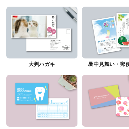
大判ハガキ
暑中見舞い・郵