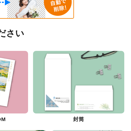
ださい
DM
封筒