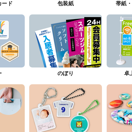
カード
包装紙
帯紙
ー
のぼり
卓