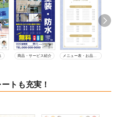
集
商品・サービス紹介
メニュー表・お品書
会
き
レートも充実！