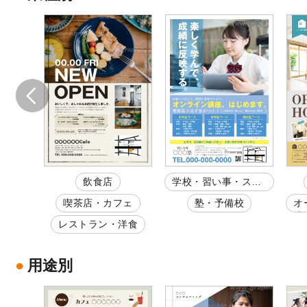
飲食店
学校・習い事・スク
ール
配弁
喫茶店・カフェ
塾・予備校
オ
成
麦屋
レストラン・洋食
用途別