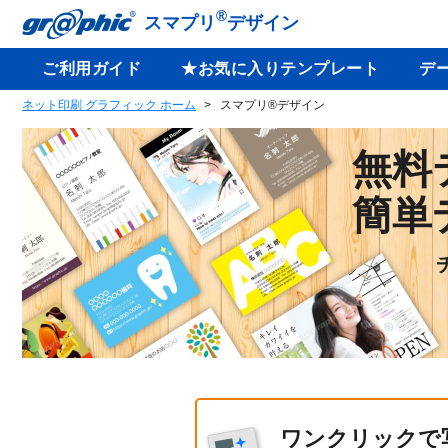
®
スマプリ
デザイン
ご利用ガイド
★お気に入りテンプレート
デ
ネット印刷 グラフィック ホーム
スマプリ®デザイン
無料
簡単
ワンクリックで