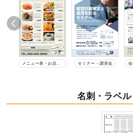
ペー
メニュー表・お品書
セミナー・講演会
会
き
名刺・ラベル