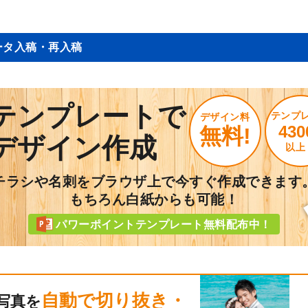
ータ入稿・再入稿
テンプレートで
テンプ
デザイン料
430
無料!
デザイン作成
以上
チラシや名刺をブラウザ上で今すぐ作成できます
もちろん白紙からも可能！
パワーポイントテンプレート無料配布中！
自動で切り抜き・
写真を