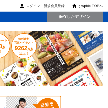
ログイン・新規会員登録
graphic TOPへ
保存したデザイン
無料素材
レート
写真やイラスト
0
9262
点
万点
！
以上！
。