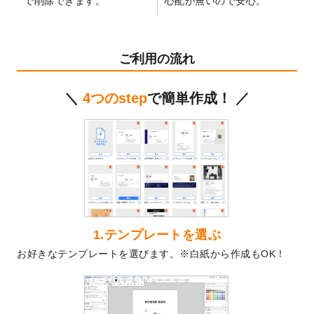
で削除できます。
心配が無いので安心。
テンプレート
を公開いたしました。
2024/11/27
【新商品】マスキングテープ
が作成できる
ようになりました！
ご利用の流れ
2024/10/11
箔押し年賀状のデザインテンプレート
を公
開いたしました。
＼
4つのstep
で簡単作成！ ／
2024/9/11
ステッカーのデザインテンプレート
を追加
しました。
2024/9/9
2025年巳年の年賀状デザインテンプレート
を公開いたしました。
2024/9/9
喪中はがきのデザインテンプレート
を公開
いたしました。
2024/9/2
2025年版1月始まりのカレンダーデザイン
テンプレート
を公開いたしました。
1.テンプレートを選ぶ
2024/8/20
【新商品】コースター
が作成できるように
お好きなテンプレートを選びます。※白紙から作成もOK！
なりました！
2024/7/25
プラスチックカードのデザインテンプレー
ト
を追加しました。