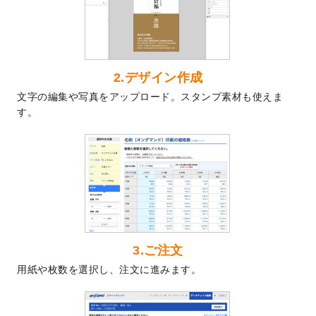
2024/7/9
回数券のデザインテンプレート
を追加しま
した。
2024/7/5
暑中見舞いのデザインテンプレート
を追加
しました。
2024/6/17
メッセージカードのデザインテンプレート
2.デザイン作成
を追加しました。
文字の編集や写真をアップロード。スタンプ素材も使えま
2024/6/14
【新商品】回数券
が作成できるようになり
す。
ました！
2024/5/22
エコノミータイプののぼり
が作成できるよ
うになりました！
2024/4/30
【新商品】のぼり
が作成できるようになり
ました！
2024/3/21
DMのデザインテンプレート
を追加しまし
た。
3.ご注文
2023/12/22
【新商品】ステッカー
が作成できるように
用紙や枚数を選択し、注文に進みます。
なりました！
2023/12/15
2024年版4月始まりのカレンダーデザイン
テンプレート
を公開いたしました。