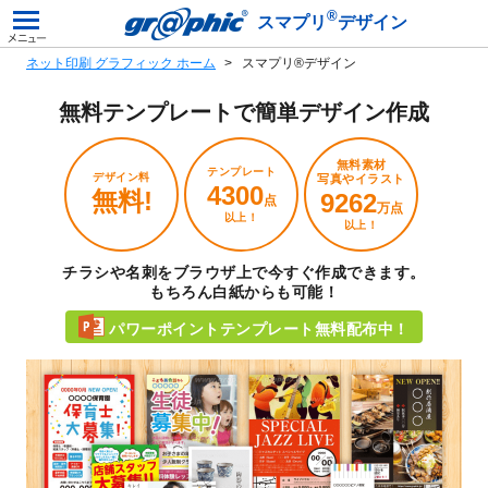
®
スマプリ
デザイン
ネット印刷 グラフィック ホーム
スマプリ®デザイン
無料テンプレートで
簡単デザイン作成
無料素材
テンプレート
デザイン料
写真やイラスト
4300
無料!
9262
点
万点
以上！
以上！
チラシや名刺をブラウザ上で今すぐ作成できます。
もちろん白紙からも可能！
パワーポイントテンプレート無料配布中！