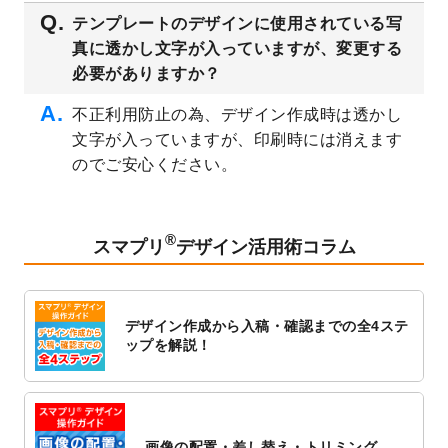
2023/3/16
シール・ラベルのデザインテンプレート
を
テンプレートのデザインに使用されている写
公開いたしました。
真に透かし文字が入っていますが、変更する
2023/3/13
封筒（長3、洋長3、角2）のデザインテンプ
必要がありますか？
レート
を追加しました。
2023/3/13
クリアファイルのデザインテンプレート
を
不正利用防止の為、デザイン作成時は透かし
追加しました。
文字が入っていますが、印刷時には消えます
2023/3/2
パワーポイント版テンプレートをダウンロ
のでご安心ください。
ードできるようになりました！
2023/2/24
クリアファイルのデザインテンプレート
を
追加しました。
®
スマプリ
デザイン活用術コラム
2023/1/13
4月始まりのカレンダーデザインテンプレー
ト
を追加しました。
2023/1/5
スタンプカードのデザインテンプレート
を
デザイン作成から入稿・確認までの全4ステ
追加しました。
ップを解説！
2022/12/26
サーバーメンテナンスに伴う全サービス停
止のお知らせ
2022/12/16
ポスターカレンダーのデザインテンプレー
ト
を公開いたしました。
画像の配置・差し替え・トリミング