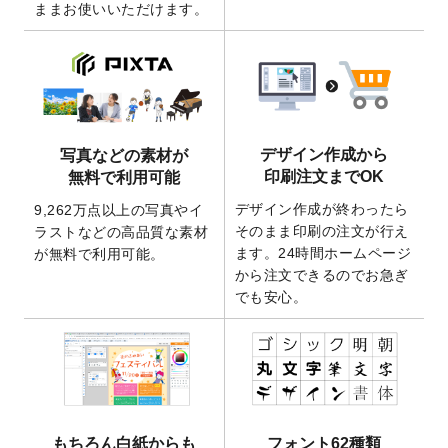
ままお使いいただけます。
ート
を追加いたしました。
2026/3/17
【新商品】缶バッジ
が作成できるようにな
りました！
2025/12/22
【新商品】アクリルキーホルダー
が作成で
きるようになりました！
2025/12/22
2026年版4月始まりのカレンダーデザイン
デザイン作成から
写真などの素材が
テンプレート
を公開いたしました。
印刷注文までOK
無料で利用可能
2025/10/7
箔押し年賀状のデザインテンプレート
を公
デザイン作成が終わったら
9,262万点以上の写真やイ
開いたしました。
そのまま印刷の注文が行え
ラストなどの高品質な素材
2025/9/30
【新商品】クリアファイルバッグ
が作成で
ます。24時間ホームページ
が無料で利用可能。
きるようになりました！
から注文できるのでお急ぎ
でも安心。
2025/9/10
2026年午年の年賀状デザインテンプレート
を公開いたしました。
2025/9/10
喪中はがき・寒中見舞いのデザインテンプ
レート
を公開いたしました。
2025/8/1
9,160万点以上の写真やイラスト素材が無料
で使えるようになりました。
もちろん白紙からも
フォント62種類