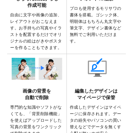
2025/7/30
キャンバスプリントのデザインテンプレー
作成可能
ト
を追加いたしました。
プロも使用するモリサワの
自由に文字や画像の追加、
書体を搭載。ゴシック体、
2025/6/30
暑中見舞いのデザインテンプレート
を追加
レイアウトがおこなえま
明朝体はもちろん丸文字や
しました。
す。お手持ちの写真やイラ
筆文字、デザイン書体など
2025/6/27
キャンバスプリントのデザインテンプレー
ストを配置するだけでオリ
無料でご利用いただけま
ト
を追加いたしました。
ジナルの絵はがきやポスタ
す。
2025/6/24
2026年版1月始まりのカレンダーデザイン
ーを作ることもできます。
テンプレート
を公開いたしました。
2025/6/9
「
背景削除機能
」を実装しました。
2025/4/3
DMのデザインテンプレート
を追加しまし
た。
2025/2/21
マスキングテープのデザインテンプレート
画像の背景を
編集したデザインは
を追加しました。
自動で削除
マイページで保管
2025/2/4
マスキングテープのデザインテンプレート
を追加しました。
専門的な知識やソフトがな
作成したデザインはマイペ
くても、「背景削除機能」
ージに保存されます。デー
2025/1/15
配置できるデータ形式が増えました。
を使えばアップロードした
タの紛失やパソコンの買い
（pdf、psd、eps、tifに対応）
写真の背景をワンクリック
替えなどでデータを無くす
2024/12/24
2025年版4月始まりのカレンダーデザイン