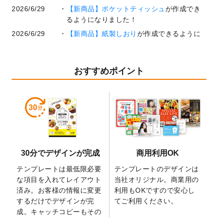
2026/6/29
【新商品】ポケットティッシュ
が作成でき
るようになりました！
2026/6/29
【新商品】紙製しおり
が作成できるように
なりました！
2026/6/22
コラム「
基本ツールの機能と使い方
」「
作
業効率を上げる便利な操作方法3選！
」を公
おすすめポイント
開いたしました。
2026/6/19
暑中見舞いのデザインテンプレート
を追加
しました。
2026/5/28
【新商品】マグネットステッカー
が作成で
きるようになりました！
2026/5/21
コラム「
デザイン作成から入稿・確認まで
30分でデザインが完成
商用利用OK
の全4ステップを解説！
」を公開いたしまし
た。
テンプレートは最低限必要
テンプレートのデザインは
2026/4/23
コラム「
画像の配置・差し替え・トリミン
な項目を入れてレイアウト
当社オリジナル。商業用の
グ
」「
テンプレート間でパーツを流用する
済み。お客様の情報に変更
利用もOKですので安心し
方法
」を公開いたしました。
するだけでデザインが完
てご利用ください。
成。キャッチコピーもその
2026/4/21
アクリルキーホルダーのデザインテンプレ