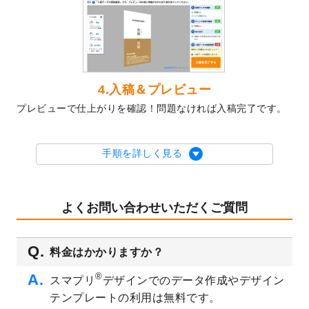
2023/10/10
2024年辰年の年賀ポスターデザインテンプ
レート
を公開いたしました。
2023/10/4
箔押し年賀状のデザインテンプレート
を公
開いたしました。
2023/9/25
クリアファイル、封筒、うちわにてオリジ
4.入稿＆プレビュー
ナルデザインで作成できるようになりまし
プレビューで仕上がりを確認！問題なければ入稿完了です。
た！
2023/9/5
2024年辰年の年賀状デザインテンプレート
を公開いたしました。
手順を詳しく見る
2023/9/1
2024年版1月始まりのカレンダーデザイン
テンプレート
を公開いたしました。
2023/8/29
オリジナルサイズ、変型サイズで作成でき
よくお問い合わせいただくご質問
るようになりました！
2023/8/18
チケットのデザインテンプレート
を追加し
料金はかかりますか？
ました。
2023/8/7
【新商品】チケット
が作成できるようにな
®
スマプリ
デザインでのデータ作成やデザイン
りました！
テンプレートの利用は無料です。
2023/8/2
美容・エステのチラシデザインテンプレー