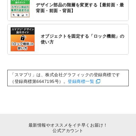
対応いたしました。
デザイン部品の階層を変更する【最前面・最
2022/10/1
2023年版1月始まりのカレンダーデザイン
背面・前面・背面】
テンプレート
を公開いたしました。
2022/9/21
コンサートのチラシデザインテンプレート
を追加しました。
オブジェクトを固定する「ロック機能」の
2022/9/5
年賀状のデザインテンプレート
を公開いた
使い方
しました。
2022/9/5
喪中はがきのデザインテンプレート
を公開
いたしました。
2022/8/24
印刷用データの解像度
を引き上げまし
「スマプリ」は、株式会社グラフィックの登録商標です
た！
（登録商標第6647195号）。
登録商標一覧
最新情報やオススメをイチ早くお届け！
公式アカウント