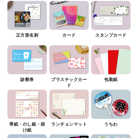
正方形名刺
カード
スタンプカード
診察券
プラスチックカー
包装紙
ド
帯紙・のし紙・掛
ランチョンマット
うちわ
け紙