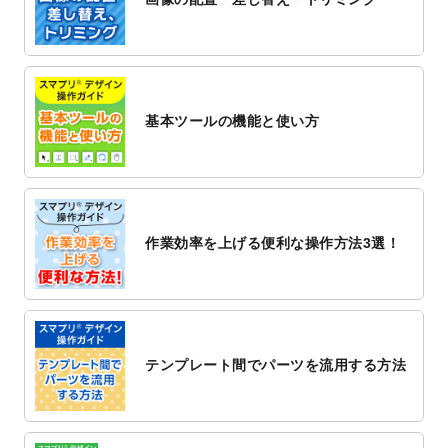
2022/12/1
プログラミング教室のチラシデザインテン
プレート
を追加しました。
2022/11/25
【新商品】封筒
が作成できるようになりま
した！
基本ツールの機能と使い方
2022/11/25
【新商品】クリアファイル
が作成できるよ
うになりました！
2022/11/4
のし紙のデザインテンプレート
を公開いた
しました。
2022/10/26
マッサージ・整体のチラシデザインテンプ
作業効率を上げる便利な操作方法3選！
レート
を追加しました。
2022/10/26
はり・灸のチラシデザインテンプレート
を
追加しました。
2022/10/20
箔押し年賀状のデザインテンプレート
を公
開いたしました。
テンプレート間でパーツを流用する方法
2022/10/14
年賀ポスターのデザインテンプレート
を公
開いたしました。
2022/10/6
チラシ作成から
ポスティング配布注文
まで