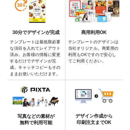
しました。
2026/5/28
【新商品】マグネットステッカー
が作成で
きるようになりました！
2026/5/21
コラム「
デザイン作成から入稿・確認まで
30分でデザインが完成
商用利用OK
の全4ステップを解説！
」を公開いたしまし
た。
テンプレートは最低限必要
テンプレートのデザインは
2026/4/23
コラム「
画像の配置・差し替え・トリミン
な項目を入れてレイアウト
当社オリジナル。商業用の
グ
」「
テンプレート間でパーツを流用する
済み。お客様の情報に変更
利用もOKですので安心し
方法
」を公開いたしました。
するだけでデザインが完
てご利用ください。
成。キャッチコピーもその
2026/4/21
アクリルキーホルダーのデザインテンプレ
ままお使いいただけます。
ート
を追加いたしました。
2026/3/17
【新商品】缶バッジ
が作成できるようにな
りました！
2025/12/22
【新商品】アクリルキーホルダー
が作成で
きるようになりました！
2025/12/22
2026年版4月始まりのカレンダーデザイン
デザイン作成から
写真などの素材が
テンプレート
を公開いたしました。
印刷注文までOK
無料で利用可能
2025/10/7
箔押し年賀状のデザインテンプレート
を公