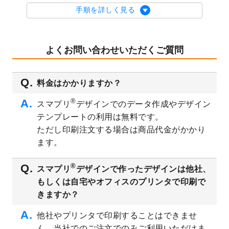
を公開いたしました。
手順を詳しく見る
2023/9/1
2024年版1月始まりのカレンダーデザイン
テンプレート
を公開いたしました。
2023/8/29
オリジナルサイズ、変型サイズで作成でき
よくお問い合わせいただくご質問
るようになりました！
2023/8/18
チケットのデザインテンプレート
を追加し
料金はかかりますか？
ました。
2023/8/7
【新商品】チケット
が作成できるようにな
®
スマプリ
デザインでのデータ作成やデザイン
りました！
テンプレートの利用は無料です。
2023/8/2
美容・エステのチラシデザインテンプレー
ただし印刷注文する場合は商品代金がかかり
ト
を追加しました。
ます。
2023/6/28
暑中見舞いのデザインテンプレート
を公開
いたしました。
®
スマプリ
デザインで作ったデザインは他社、
2023/6/12
うちわのデザインテンプレート
を公開いた
もしくは自宅やオフィスのプリンタで印刷で
しました。
きますか？
2023/5/9
ランチョンマットのデザインテンプレート
を公開いたしました。
他社やプリンタで印刷することはできませ
ん。当社でのご注文でのみご利用いただけま
2023/5/9
書類カバー（見積書表紙）のデザインテン