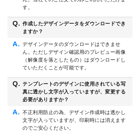
プレート
を公開いたしました。
す。
2023/4/28
シール・ラベルのデザインテンプレート
を
追加しました。
作成したデザインデータをダウンロードでき
ますか？
2023/4/20
飲食店のチラシデザインテンプレート
を追
加しました。
デザインデータのダウンロードはできませ
2023/4/18
セミナー・講演会のチラシデザインテンプ
ん。ただしデザイン確認用のプレビュー画像
レート
を追加しました。
（解像度を落としたもの）はダウンロードし
2023/4/18
スポーツジム・フィットネスクラブのチラ
ていただくことが可能です。
シデザインテンプレート
を追加しました。
2023/3/16
シール・ラベルのデザインテンプレート
を
テンプレートのデザインに使用されている写
公開いたしました。
真に透かし文字が入っていますが、変更する
2023/3/13
封筒（長3、洋長3、角2）のデザインテンプ
必要がありますか？
レート
を追加しました。
2023/3/13
クリアファイルのデザインテンプレート
を
不正利用防止の為、デザイン作成時は透かし
追加しました。
文字が入っていますが、印刷時には消えます
2023/3/2
パワーポイント版テンプレートをダウンロ
のでご安心ください。
ードできるようになりました！