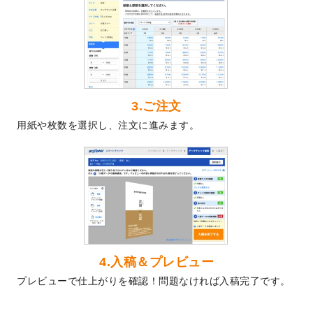
2024/5/22
エコノミータイプののぼり
が作成できるよ
うになりました！
2024/4/30
【新商品】のぼり
が作成できるようになり
ました！
2024/3/21
DMのデザインテンプレート
を追加しまし
た。
3.ご注文
2023/12/22
【新商品】ステッカー
が作成できるように
用紙や枚数を選択し、注文に進みます。
なりました！
2023/12/15
2024年版4月始まりのカレンダーデザイン
テンプレート
を公開いたしました。
2023/10/10
2024年辰年の年賀ポスターデザインテンプ
レート
を公開いたしました。
2023/10/4
箔押し年賀状のデザインテンプレート
を公
開いたしました。
2023/9/25
クリアファイル、封筒、うちわにてオリジ
4.入稿＆プレビュー
ナルデザインで作成できるようになりまし
プレビューで仕上がりを確認！問題なければ入稿完了です。
た！
2023/9/5
2024年辰年の年賀状デザインテンプレート