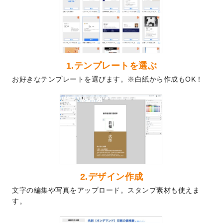
を公開いたしました。
2024/9/9
喪中はがきのデザインテンプレート
を公開
いたしました。
2024/9/2
2025年版1月始まりのカレンダーデザイン
テンプレート
を公開いたしました。
1.テンプレートを選ぶ
2024/8/20
【新商品】コースター
が作成できるように
お好きなテンプレートを選びます。※白紙から作成もOK！
なりました！
2024/7/25
プラスチックカードのデザインテンプレー
ト
を追加しました。
2024/7/9
回数券のデザインテンプレート
を追加しま
した。
2024/7/5
暑中見舞いのデザインテンプレート
を追加
しました。
2024/6/17
メッセージカードのデザインテンプレート
2.デザイン作成
を追加しました。
文字の編集や写真をアップロード。スタンプ素材も使えま
2024/6/14
【新商品】回数券
が作成できるようになり
す。
ました！