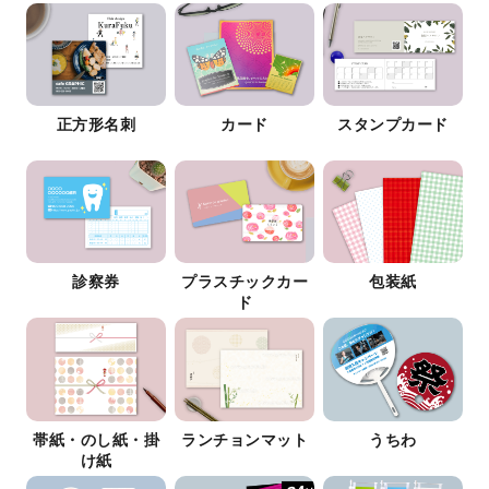
正方形名刺
カード
スタンプカード
診察券
プラスチックカー
包装紙
ド
帯紙・のし紙・掛
ランチョンマット
うちわ
け紙