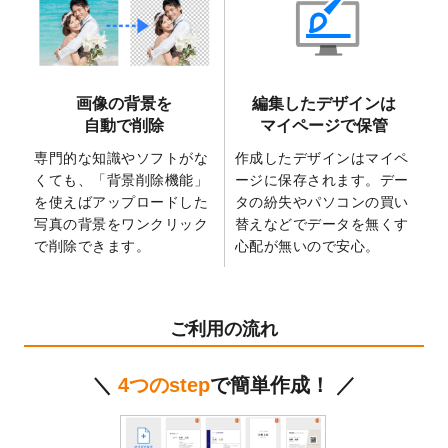
2025/6/9
「
背景削除機能
」を実装しました。
2025/4/3
DMのデザインテンプレート
を追加しまし
た。
2025/2/21
マスキングテープのデザインテンプレート
画像の背景を
編集したデザインは
を追加しました。
自動で削除
マイページで保管
2025/2/4
マスキングテープのデザインテンプレート
を追加しました。
専門的な知識やソフトがな
作成したデザインはマイペ
くても、「背景削除機能」
ージに保存されます。デー
2025/1/15
配置できるデータ形式が増えました。
を使えばアップロードした
タの紛失やパソコンの買い
（pdf、psd、eps、tifに対応）
写真の背景をワンクリック
替えなどでデータを無くす
2024/12/24
2025年版4月始まりのカレンダーデザイン
で削除できます。
心配が無いので安心。
テンプレート
を公開いたしました。
2024/11/27
【新商品】マスキングテープ
が作成できる
ようになりました！
ご利用の流れ
2024/10/11
箔押し年賀状のデザインテンプレート
を公
開いたしました。
＼
4つのstep
で簡単作成！ ／
2024/9/11
ステッカーのデザインテンプレート
を追加
しました。
2024/9/9
2025年巳年の年賀状デザインテンプレート