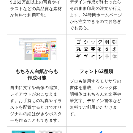
デザイン作成が終わったら
9,262万点以上の写真やイ
開いたしました。
そのまま印刷の注文が行え
ラストなどの高品質な素材
2025/9/30
【新商品】クリアファイルバッグ
が作成で
ます。24時間ホームページ
が無料で利用可能。
きるようになりました！
から注文できるのでお急ぎ
でも安心。
2025/9/10
2026年午年の年賀状デザインテンプレート
を公開いたしました。
2025/9/10
喪中はがき・寒中見舞いのデザインテンプ
レート
を公開いたしました。
2025/8/1
9,160万点以上の写真やイラスト素材が無料
で使えるようになりました。
もちろん白紙からも
フォント62種類
2025/7/30
キャンバスプリントのデザインテンプレー
作成可能
ト
を追加いたしました。
プロも使用するモリサワの
自由に文字や画像の追加、
書体を搭載。ゴシック体、
2025/6/30
暑中見舞いのデザインテンプレート
を追加
レイアウトがおこなえま
明朝体はもちろん丸文字や
しました。
す。お手持ちの写真やイラ
筆文字、デザイン書体など
2025/6/27
キャンバスプリントのデザインテンプレー
ストを配置するだけでオリ
無料でご利用いただけま
ト
を追加いたしました。
ジナルの絵はがきやポスタ
す。
2025/6/24
2026年版1月始まりのカレンダーデザイン
ーを作ることもできます。
テンプレート
を公開いたしました。