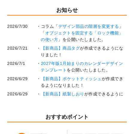
お知らせ
2026/7/30
コラム「
デザイン部品の階層を変更する
」
「
オブジェクトを固定する「ロック機能」
の使い方
」を公開いたしました。
2026/7/21
【新商品】商品タグ
が作成できるようにな
りました！
2026/7/1
2027年版1月始まりのカレンダーデザイン
テンプレート
を公開いたしました。
2026/6/29
【新商品】ポケットティッシュ
が作成でき
るようになりました！
2026/6/29
【新商品】紙製しおり
が作成できるように
なりました！
2026/6/22
コラム「
基本ツールの機能と使い方
」「
作
業効率を上げる便利な操作方法3選！
」を公
おすすめポイント
開いたしました。
2026/6/19
暑中見舞いのデザインテンプレート
を追加