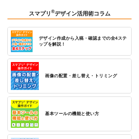
2023/2/24
クリアファイルのデザインテンプレート
を
追加しました。
®
スマプリ
デザイン活用術コラム
2023/1/13
4月始まりのカレンダーデザインテンプレー
ト
を追加しました。
2023/1/5
スタンプカードのデザインテンプレート
を
デザイン作成から入稿・確認までの全4ステ
追加しました。
ップを解説！
2022/12/26
サーバーメンテナンスに伴う全サービス停
止のお知らせ
2022/12/16
ポスターカレンダーのデザインテンプレー
ト
を公開いたしました。
画像の配置・差し替え・トリミング
2022/12/1
プログラミング教室のチラシデザインテン
プレート
を追加しました。
2022/11/25
【新商品】封筒
が作成できるようになりま
した！
基本ツールの機能と使い方
2022/11/25
【新商品】クリアファイル
が作成できるよ
うになりました！
2022/11/4
のし紙のデザインテンプレート
を公開いた
しました。