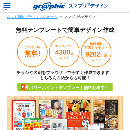
®
スマプリ
デザイン
ネット印刷 グラフィック ホーム
スマプリ®デザイン
無料テンプレートで
簡単デザイン作成
無料素材
テンプレート
デザイン料
写真やイラスト
4300
無料!
9262
点
万点
以上！
以上！
チラシや名刺をブラウザ上で今すぐ作成できます。
もちろん白紙からも可能！
パワーポイントテンプレート無料配布中！