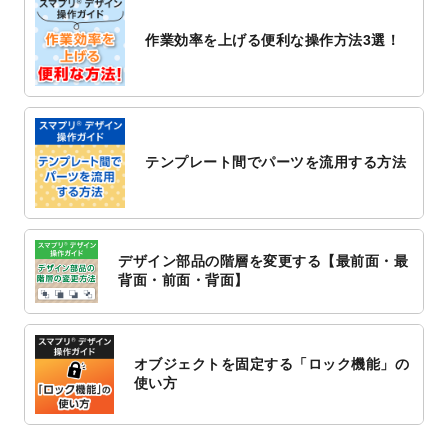
2022/10/26
マッサージ・整体のチラシデザインテンプ
作業効率を上げる便利な操作方法3選！
レート
を追加しました。
2022/10/26
はり・灸のチラシデザインテンプレート
を
追加しました。
2022/10/20
箔押し年賀状のデザインテンプレート
を公
開いたしました。
テンプレート間でパーツを流用する方法
2022/10/14
年賀ポスターのデザインテンプレート
を公
開いたしました。
2022/10/6
チラシ作成から
ポスティング配布注文
まで
対応いたしました。
デザイン部品の階層を変更する【最前面・最
2022/10/1
2023年版1月始まりのカレンダーデザイン
背面・前面・背面】
テンプレート
を公開いたしました。
2022/9/21
コンサートのチラシデザインテンプレート
を追加しました。
オブジェクトを固定する「ロック機能」の
2022/9/5
年賀状のデザインテンプレート
を公開いた
使い方
しました。
2022/9/5
喪中はがきのデザインテンプレート
を公開