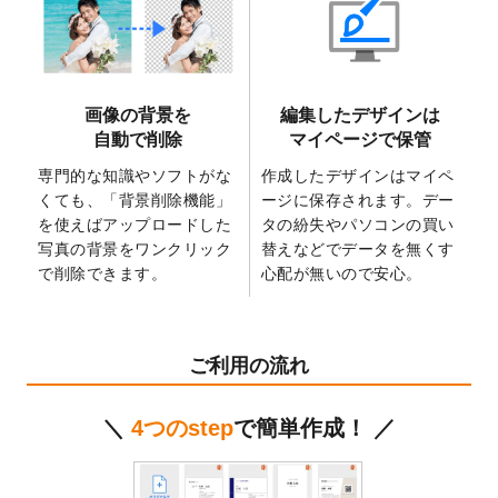
2025/6/9
「
背景削除機能
」を実装しました。
2025/4/3
DMのデザインテンプレート
を追加しまし
た。
2025/2/21
マスキングテープのデザインテンプレート
画像の背景を
編集したデザインは
を追加しました。
自動で削除
マイページで保管
2025/2/4
マスキングテープのデザインテンプレート
を追加しました。
専門的な知識やソフトがな
作成したデザインはマイペ
くても、「背景削除機能」
ージに保存されます。デー
2025/1/15
配置できるデータ形式が増えました。
を使えばアップロードした
タの紛失やパソコンの買い
（pdf、psd、eps、tifに対応）
写真の背景をワンクリック
替えなどでデータを無くす
2024/12/24
2025年版4月始まりのカレンダーデザイン
で削除できます。
心配が無いので安心。
テンプレート
を公開いたしました。
2024/11/27
【新商品】マスキングテープ
が作成できる
ようになりました！
ご利用の流れ
2024/10/11
箔押し年賀状のデザインテンプレート
を公
開いたしました。
＼
4つのstep
で簡単作成！ ／
2024/9/11
ステッカーのデザインテンプレート
を追加
しました。
2024/9/9
2025年巳年の年賀状デザインテンプレート