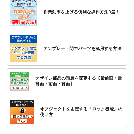
2022/10/26
マッサージ・整体のチラシデザインテンプ
作業効率を上げる便利な操作方法3選！
レート
を追加しました。
2022/10/26
はり・灸のチラシデザインテンプレート
を
追加しました。
2022/10/20
箔押し年賀状のデザインテンプレート
を公
開いたしました。
テンプレート間でパーツを流用する方法
2022/10/14
年賀ポスターのデザインテンプレート
を公
開いたしました。
2022/10/6
チラシ作成から
ポスティング配布注文
まで
対応いたしました。
デザイン部品の階層を変更する【最前面・最
2022/10/1
2023年版1月始まりのカレンダーデザイン
背面・前面・背面】
テンプレート
を公開いたしました。
2022/9/21
コンサートのチラシデザインテンプレート
を追加しました。
オブジェクトを固定する「ロック機能」の
2022/9/5
年賀状のデザインテンプレート
を公開いた
使い方
しました。
2022/9/5
喪中はがきのデザインテンプレート
を公開