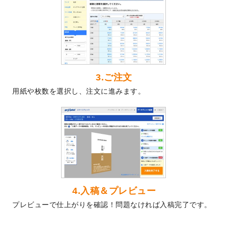
2024/5/22
エコノミータイプののぼり
が作成できるよ
うになりました！
2024/4/30
【新商品】のぼり
が作成できるようになり
ました！
2024/3/21
DMのデザインテンプレート
を追加しまし
た。
3.ご注文
2023/12/22
【新商品】ステッカー
が作成できるように
用紙や枚数を選択し、注文に進みます。
なりました！
2023/12/15
2024年版4月始まりのカレンダーデザイン
テンプレート
を公開いたしました。
2023/10/10
2024年辰年の年賀ポスターデザインテンプ
レート
を公開いたしました。
2023/10/4
箔押し年賀状のデザインテンプレート
を公
開いたしました。
2023/9/25
クリアファイル、封筒、うちわにてオリジ
4.入稿＆プレビュー
ナルデザインで作成できるようになりまし
プレビューで仕上がりを確認！問題なければ入稿完了です。
た！
2023/9/5
2024年辰年の年賀状デザインテンプレート