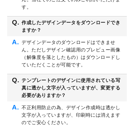
プレート
を公開いたしました。
す。
2023/4/28
シール・ラベルのデザインテンプレート
を
追加しました。
作成したデザインデータをダウンロードでき
ますか？
2023/4/20
飲食店のチラシデザインテンプレート
を追
加しました。
デザインデータのダウンロードはできませ
2023/4/18
セミナー・講演会のチラシデザインテンプ
ん。ただしデザイン確認用のプレビュー画像
レート
を追加しました。
（解像度を落としたもの）はダウンロードし
2023/4/18
スポーツジム・フィットネスクラブのチラ
ていただくことが可能です。
シデザインテンプレート
を追加しました。
2023/3/16
シール・ラベルのデザインテンプレート
を
テンプレートのデザインに使用されている写
公開いたしました。
真に透かし文字が入っていますが、変更する
2023/3/13
封筒（長3、洋長3、角2）のデザインテンプ
必要がありますか？
レート
を追加しました。
2023/3/13
クリアファイルのデザインテンプレート
を
不正利用防止の為、デザイン作成時は透かし
追加しました。
文字が入っていますが、印刷時には消えます
2023/3/2
パワーポイント版テンプレートをダウンロ
のでご安心ください。
ードできるようになりました！