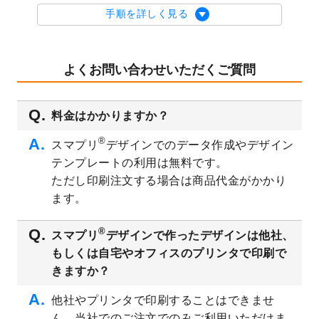
を公開いたしました。
手順を詳しく見る
2023/9/1
2024年版1月始まりのカレンダーデザイン
テンプレート
を公開いたしました。
2023/8/29
オリジナルサイズ、変型サイズで作成でき
よくお問い合わせいただくご質問
るようになりました！
2023/8/18
チケットのデザインテンプレート
を追加し
料金はかかりますか？
ました。
2023/8/7
【新商品】チケット
が作成できるようにな
®
スマプリ
デザインでのデータ作成やデザイン
りました！
テンプレートの利用は無料です。
2023/8/2
美容・エステのチラシデザインテンプレー
ただし印刷注文する場合は商品代金がかかり
ト
を追加しました。
ます。
2023/6/28
暑中見舞いのデザインテンプレート
を公開
いたしました。
®
スマプリ
デザインで作ったデザインは他社、
2023/6/12
うちわのデザインテンプレート
を公開いた
もしくは自宅やオフィスのプリンタで印刷で
しました。
きますか？
2023/5/9
ランチョンマットのデザインテンプレート
を公開いたしました。
他社やプリンタで印刷することはできませ
ん。当社でのご注文でのみご利用いただけま
2023/5/9
書類カバー（見積書表紙）のデザインテン