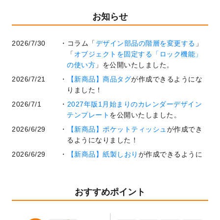
お知らせ
2026/7/30
コラム「
デザイン部品の階層を変更する
」
「
オブジェクトを固定する「ロック機能」
の使い方
」を公開いたしました。
2026/7/21
【新商品】商品タグ
が作成できるようにな
りました！
2026/7/1
2027年版1月始まりのカレンダーデザイン
テンプレート
を公開いたしました。
2026/6/29
【新商品】ポケットティッシュ
が作成でき
るようになりました！
2026/6/29
【新商品】紙製しおり
が作成できるように
なりました！
2026/6/22
コラム「
基本ツールの機能と使い方
」「
作
業効率を上げる便利な操作方法3選！
」を公
おすすめポイント
開いたしました。
2026/6/19
暑中見舞いのデザインテンプレート
を追加