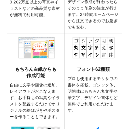
デザイン作成が終わったら
9,262万点以上の写真やイ
開いたしました。
そのまま印刷の注文が行え
ラストなどの高品質な素材
2025/9/30
【新商品】クリアファイルバッグ
が作成で
ます。24時間ホームページ
が無料で利用可能。
きるようになりました！
から注文できるのでお急ぎ
でも安心。
2025/9/10
2026年午年の年賀状デザインテンプレート
を公開いたしました。
2025/9/10
喪中はがき・寒中見舞いのデザインテンプ
レート
を公開いたしました。
2025/8/1
9,160万点以上の写真やイラスト素材が無料
で使えるようになりました。
もちろん白紙からも
フォント62種類
2025/7/30
キャンバスプリントのデザインテンプレー
作成可能
ト
を追加いたしました。
プロも使用するモリサワの
自由に文字や画像の追加、
書体を搭載。ゴシック体、
2025/6/30
暑中見舞いのデザインテンプレート
を追加
レイアウトがおこなえま
明朝体はもちろん丸文字や
しました。
す。お手持ちの写真やイラ
筆文字、デザイン書体など
2025/6/27
キャンバスプリントのデザインテンプレー
ストを配置するだけでオリ
無料でご利用いただけま
ト
を追加いたしました。
ジナルの絵はがきやポスタ
す。
2025/6/24
2026年版1月始まりのカレンダーデザイン
ーを作ることもできます。
テンプレート
を公開いたしました。