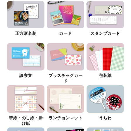
正方形名刺
カード
スタンプカード
診察券
プラスチックカー
包装紙
ド
帯紙・のし紙・掛
ランチョンマット
うちわ
け紙