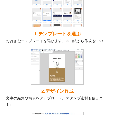
を公開いたしました。
2024/9/9
喪中はがきのデザインテンプレート
を公開
いたしました。
2024/9/2
2025年版1月始まりのカレンダーデザイン
テンプレート
を公開いたしました。
1.テンプレートを選ぶ
2024/8/20
【新商品】コースター
が作成できるように
お好きなテンプレートを選びます。※白紙から作成もOK！
なりました！
2024/7/25
プラスチックカードのデザインテンプレー
ト
を追加しました。
2024/7/9
回数券のデザインテンプレート
を追加しま
した。
2024/7/5
暑中見舞いのデザインテンプレート
を追加
しました。
2024/6/17
メッセージカードのデザインテンプレート
2.デザイン作成
を追加しました。
文字の編集や写真をアップロード。スタンプ素材も使えま
2024/6/14
【新商品】回数券
が作成できるようになり
す。
ました！