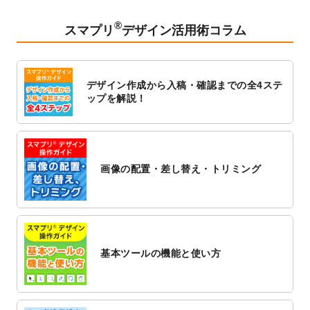
2023/2/24
クリアファイルのデザインテンプレート
を
追加しました。
®
スマプリ
デザイン活用術コラム
2023/1/13
4月始まりのカレンダーデザインテンプレー
ト
を追加しました。
2023/1/5
スタンプカードのデザインテンプレート
を
デザイン作成から入稿・確認までの全4ステ
追加しました。
ップを解説！
2022/12/26
サーバーメンテナンスに伴う全サービス停
止のお知らせ
2022/12/16
ポスターカレンダーのデザインテンプレー
ト
を公開いたしました。
画像の配置・差し替え・トリミング
2022/12/1
プログラミング教室のチラシデザインテン
プレート
を追加しました。
2022/11/25
【新商品】封筒
が作成できるようになりま
した！
基本ツールの機能と使い方
2022/11/25
【新商品】クリアファイル
が作成できるよ
うになりました！
2022/11/4
のし紙のデザインテンプレート
を公開いた
しました。