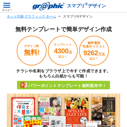
®
スマプリ
デザイン
ネット印刷 グラフィック ホーム
スマプリ®デザイン
無料テンプレートで
簡単デザイン作成
無料素材
テンプレート
デザイン料
写真やイラスト
4300
無料!
9262
点
万点
以上！
以上！
チラシや名刺をブラウザ上で今すぐ作成できます。
もちろん白紙からも可能！
パワーポイントテンプレート無料配布中！