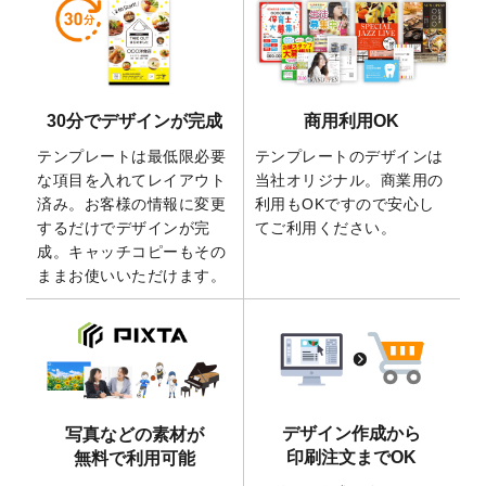
しました。
2026/5/28
【新商品】マグネットステッカー
が作成で
きるようになりました！
2026/5/21
コラム「
デザイン作成から入稿・確認まで
30分でデザインが完成
商用利用OK
の全4ステップを解説！
」を公開いたしまし
た。
テンプレートは最低限必要
テンプレートのデザインは
2026/4/23
コラム「
画像の配置・差し替え・トリミン
な項目を入れてレイアウト
当社オリジナル。商業用の
グ
」「
テンプレート間でパーツを流用する
済み。お客様の情報に変更
利用もOKですので安心し
方法
」を公開いたしました。
するだけでデザインが完
てご利用ください。
成。キャッチコピーもその
2026/4/21
アクリルキーホルダーのデザインテンプレ
ままお使いいただけます。
ート
を追加いたしました。
2026/3/17
【新商品】缶バッジ
が作成できるようにな
りました！
2025/12/22
【新商品】アクリルキーホルダー
が作成で
きるようになりました！
2025/12/22
2026年版4月始まりのカレンダーデザイン
デザイン作成から
写真などの素材が
テンプレート
を公開いたしました。
印刷注文までOK
無料で利用可能
2025/10/7
箔押し年賀状のデザインテンプレート
を公