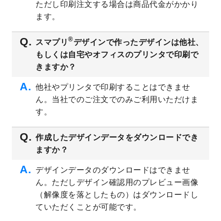
ただし印刷注文する場合は商品代金がかかり
ト
を追加しました。
ます。
2023/6/28
暑中見舞いのデザインテンプレート
を公開
いたしました。
®
スマプリ
デザインで作ったデザインは他社、
2023/6/12
うちわのデザインテンプレート
を公開いた
もしくは自宅やオフィスのプリンタで印刷で
しました。
きますか？
2023/5/9
ランチョンマットのデザインテンプレート
を公開いたしました。
他社やプリンタで印刷することはできませ
ん。当社でのご注文でのみご利用いただけま
2023/5/9
書類カバー（見積書表紙）のデザインテン
プレート
を公開いたしました。
す。
2023/4/28
シール・ラベルのデザインテンプレート
を
追加しました。
作成したデザインデータをダウンロードでき
ますか？
2023/4/20
飲食店のチラシデザインテンプレート
を追
加しました。
デザインデータのダウンロードはできませ
2023/4/18
セミナー・講演会のチラシデザインテンプ
ん。ただしデザイン確認用のプレビュー画像
レート
を追加しました。
（解像度を落としたもの）はダウンロードし
2023/4/18
スポーツジム・フィットネスクラブのチラ
ていただくことが可能です。
シデザインテンプレート
を追加しました。