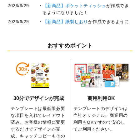
2026/6/29
【新商品】ポケットティッシュ
が作成でき
るようになりました！
2026/6/29
【新商品】紙製しおり
が作成できるように
なりました！
2026/6/22
コラム「
基本ツールの機能と使い方
」「
作
業効率を上げる便利な操作方法3選！
」を公
おすすめポイント
開いたしました。
2026/6/19
暑中見舞いのデザインテンプレート
を追加
しました。
2026/5/28
【新商品】マグネットステッカー
が作成で
きるようになりました！
2026/5/21
コラム「
デザイン作成から入稿・確認まで
30分でデザインが完成
商用利用OK
の全4ステップを解説！
」を公開いたしまし
た。
テンプレートは最低限必要
テンプレートのデザインは
2026/4/23
コラム「
画像の配置・差し替え・トリミン
な項目を入れてレイアウト
当社オリジナル。商業用の
グ
」「
テンプレート間でパーツを流用する
済み。お客様の情報に変更
利用もOKですので安心し
方法
」を公開いたしました。
するだけでデザインが完
てご利用ください。
成。キャッチコピーもその
2026/4/21
アクリルキーホルダーのデザインテンプレ