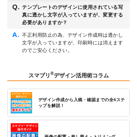
2023/3/16
シール・ラベルのデザインテンプレート
を
テンプレートのデザインに使用されている写
公開いたしました。
真に透かし文字が入っていますが、変更する
2023/3/13
封筒（長3、洋長3、角2）のデザインテンプ
必要がありますか？
レート
を追加しました。
2023/3/13
クリアファイルのデザインテンプレート
を
不正利用防止の為、デザイン作成時は透かし
追加しました。
文字が入っていますが、印刷時には消えます
2023/3/2
パワーポイント版テンプレートをダウンロ
のでご安心ください。
ードできるようになりました！
2023/2/24
クリアファイルのデザインテンプレート
を
追加しました。
®
スマプリ
デザイン活用術コラム
2023/1/13
4月始まりのカレンダーデザインテンプレー
ト
を追加しました。
2023/1/5
スタンプカードのデザインテンプレート
を
デザイン作成から入稿・確認までの全4ステ
追加しました。
ップを解説！
2022/12/26
サーバーメンテナンスに伴う全サービス停
止のお知らせ
2022/12/16
ポスターカレンダーのデザインテンプレー
ト
を公開いたしました。
画像の配置・差し替え・トリミング