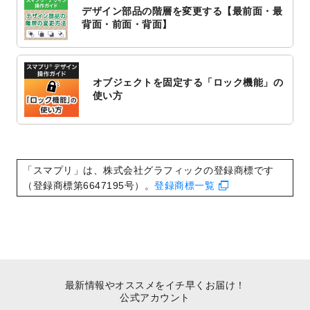
対応いたしました。
デザイン部品の階層を変更する【最前面・最
2022/10/1
2023年版1月始まりのカレンダーデザイン
背面・前面・背面】
テンプレート
を公開いたしました。
2022/9/21
コンサートのチラシデザインテンプレート
を追加しました。
オブジェクトを固定する「ロック機能」の
2022/9/5
年賀状のデザインテンプレート
を公開いた
使い方
しました。
2022/9/5
喪中はがきのデザインテンプレート
を公開
いたしました。
2022/8/24
印刷用データの解像度
を引き上げまし
「スマプリ」は、株式会社グラフィックの登録商標です
た！
（登録商標第6647195号）。
登録商標一覧
最新情報やオススメをイチ早くお届け！
公式アカウント