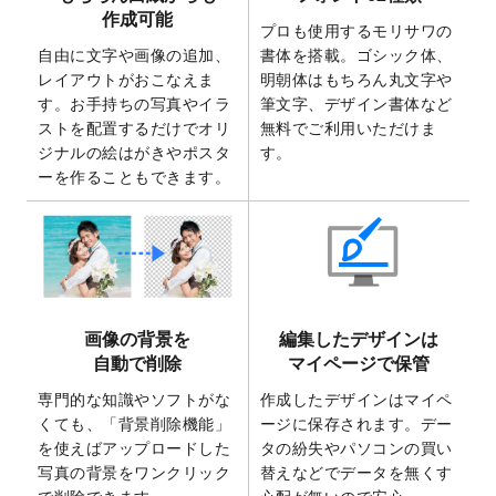
2025/7/30
キャンバスプリントのデザインテンプレー
作成可能
ト
を追加いたしました。
プロも使用するモリサワの
自由に文字や画像の追加、
書体を搭載。ゴシック体、
2025/6/30
暑中見舞いのデザインテンプレート
を追加
レイアウトがおこなえま
明朝体はもちろん丸文字や
しました。
す。お手持ちの写真やイラ
筆文字、デザイン書体など
2025/6/27
キャンバスプリントのデザインテンプレー
ストを配置するだけでオリ
無料でご利用いただけま
ト
を追加いたしました。
ジナルの絵はがきやポスタ
す。
2025/6/24
2026年版1月始まりのカレンダーデザイン
ーを作ることもできます。
テンプレート
を公開いたしました。
2025/6/9
「
背景削除機能
」を実装しました。
2025/4/3
DMのデザインテンプレート
を追加しまし
た。
2025/2/21
マスキングテープのデザインテンプレート
画像の背景を
編集したデザインは
を追加しました。
自動で削除
マイページで保管
2025/2/4
マスキングテープのデザインテンプレート
を追加しました。
専門的な知識やソフトがな
作成したデザインはマイペ
くても、「背景削除機能」
ージに保存されます。デー
2025/1/15
配置できるデータ形式が増えました。
を使えばアップロードした
タの紛失やパソコンの買い
（pdf、psd、eps、tifに対応）
写真の背景をワンクリック
替えなどでデータを無くす
2024/12/24
2025年版4月始まりのカレンダーデザイン