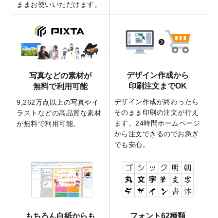
ままお使いいただけます。
ート
を追加いたしました。
2026/3/17
【新商品】缶バッジ
が作成できるようにな
りました！
2025/12/22
【新商品】アクリルキーホルダー
が作成で
きるようになりました！
2025/12/22
2026年版4月始まりのカレンダーデザイン
デザイン作成から
写真などの素材が
テンプレート
を公開いたしました。
印刷注文までOK
無料で利用可能
2025/10/7
箔押し年賀状のデザインテンプレート
を公
デザイン作成が終わったら
9,262万点以上の写真やイ
開いたしました。
そのまま印刷の注文が行え
ラストなどの高品質な素材
2025/9/30
【新商品】クリアファイルバッグ
が作成で
ます。24時間ホームページ
が無料で利用可能。
きるようになりました！
から注文できるのでお急ぎ
でも安心。
2025/9/10
2026年午年の年賀状デザインテンプレート
を公開いたしました。
2025/9/10
喪中はがき・寒中見舞いのデザインテンプ
レート
を公開いたしました。
2025/8/1
9,160万点以上の写真やイラスト素材が無料
で使えるようになりました。
もちろん白紙からも
フォント62種類