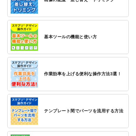
2022/12/1
プログラミング教室のチラシデザインテン
プレート
を追加しました。
2022/11/25
【新商品】封筒
が作成できるようになりま
した！
基本ツールの機能と使い方
2022/11/25
【新商品】クリアファイル
が作成できるよ
うになりました！
2022/11/4
のし紙のデザインテンプレート
を公開いた
しました。
2022/10/26
マッサージ・整体のチラシデザインテンプ
作業効率を上げる便利な操作方法3選！
レート
を追加しました。
2022/10/26
はり・灸のチラシデザインテンプレート
を
追加しました。
2022/10/20
箔押し年賀状のデザインテンプレート
を公
開いたしました。
テンプレート間でパーツを流用する方法
2022/10/14
年賀ポスターのデザインテンプレート
を公
開いたしました。
2022/10/6
チラシ作成から
ポスティング配布注文
まで