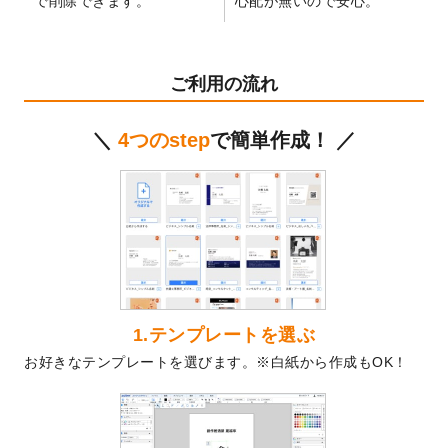
で削除できます。
心配が無いので安心。
テンプレート
を公開いたしました。
2024/11/27
【新商品】マスキングテープ
が作成できる
ようになりました！
ご利用の流れ
2024/10/11
箔押し年賀状のデザインテンプレート
を公
開いたしました。
＼
4つのstep
で簡単作成！ ／
2024/9/11
ステッカーのデザインテンプレート
を追加
しました。
2024/9/9
2025年巳年の年賀状デザインテンプレート
を公開いたしました。
2024/9/9
喪中はがきのデザインテンプレート
を公開
いたしました。
2024/9/2
2025年版1月始まりのカレンダーデザイン
テンプレート
を公開いたしました。
1.テンプレートを選ぶ
2024/8/20
【新商品】コースター
が作成できるように
お好きなテンプレートを選びます。※白紙から作成もOK！
なりました！
2024/7/25
プラスチックカードのデザインテンプレー
ト
を追加しました。