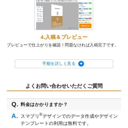
2023/10/10
2024年辰年の年賀ポスターデザインテンプ
レート
を公開いたしました。
2023/10/4
箔押し年賀状のデザインテンプレート
を公
開いたしました。
2023/9/25
クリアファイル、封筒、うちわにてオリジ
4.入稿＆プレビュー
ナルデザインで作成できるようになりまし
プレビューで仕上がりを確認！問題なければ入稿完了です。
た！
2023/9/5
2024年辰年の年賀状デザインテンプレート
を公開いたしました。
手順を詳しく見る
2023/9/1
2024年版1月始まりのカレンダーデザイン
テンプレート
を公開いたしました。
2023/8/29
オリジナルサイズ、変型サイズで作成でき
よくお問い合わせいただくご質問
るようになりました！
2023/8/18
チケットのデザインテンプレート
を追加し
料金はかかりますか？
ました。
2023/8/7
【新商品】チケット
が作成できるようにな
®
スマプリ
デザインでのデータ作成やデザイン
りました！
テンプレートの利用は無料です。
2023/8/2
美容・エステのチラシデザインテンプレー