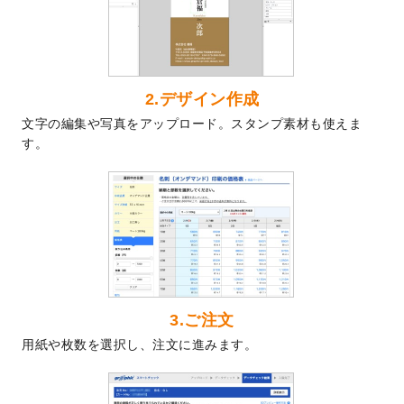
2024/7/9
回数券のデザインテンプレート
を追加しま
した。
2024/7/5
暑中見舞いのデザインテンプレート
を追加
しました。
2024/6/17
メッセージカードのデザインテンプレート
2.デザイン作成
を追加しました。
文字の編集や写真をアップロード。スタンプ素材も使えま
2024/6/14
【新商品】回数券
が作成できるようになり
す。
ました！
2024/5/22
エコノミータイプののぼり
が作成できるよ
うになりました！
2024/4/30
【新商品】のぼり
が作成できるようになり
ました！
2024/3/21
DMのデザインテンプレート
を追加しまし
た。
3.ご注文
2023/12/22
【新商品】ステッカー
が作成できるように
用紙や枚数を選択し、注文に進みます。
なりました！
2023/12/15
2024年版4月始まりのカレンダーデザイン
テンプレート
を公開いたしました。