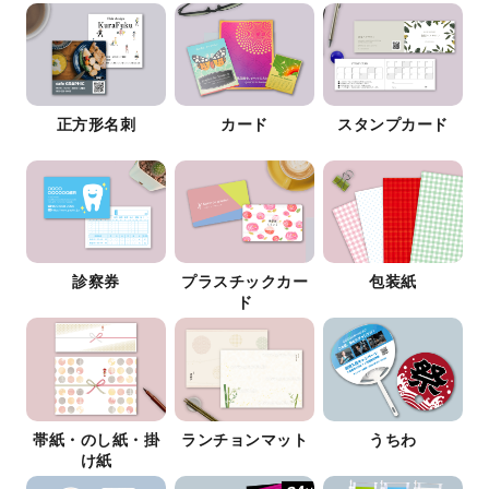
正方形名刺
カード
スタンプカード
診察券
プラスチックカー
包装紙
ド
帯紙・のし紙・掛
ランチョンマット
うちわ
け紙