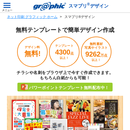
®
スマプリ
デザイン
ネット印刷 グラフィック ホーム
スマプリ®デザイン
無料テンプレートで
簡単デザイン作成
無料素材
テンプレート
デザイン料
写真やイラスト
4300
無料!
9262
点
万点
以上！
以上！
チラシや名刺をブラウザ上で今すぐ作成できます。
もちろん白紙からも可能！
パワーポイントテンプレート無料配布中！