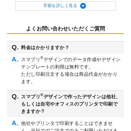
を公開いたしました。
手順を詳しく見る
2023/9/1
2024年版1月始まりのカレンダーデザイン
テンプレート
を公開いたしました。
2023/8/29
オリジナルサイズ、変型サイズで作成でき
よくお問い合わせいただくご質問
るようになりました！
2023/8/18
チケットのデザインテンプレート
を追加し
料金はかかりますか？
ました。
2023/8/7
【新商品】チケット
が作成できるようにな
®
スマプリ
デザインでのデータ作成やデザイン
りました！
テンプレートの利用は無料です。
2023/8/2
美容・エステのチラシデザインテンプレー
ただし印刷注文する場合は商品代金がかかり
ト
を追加しました。
ます。
2023/6/28
暑中見舞いのデザインテンプレート
を公開
いたしました。
®
スマプリ
デザインで作ったデザインは他社、
2023/6/12
うちわのデザインテンプレート
を公開いた
もしくは自宅やオフィスのプリンタで印刷で
しました。
きますか？
2023/5/9
ランチョンマットのデザインテンプレート
を公開いたしました。
他社やプリンタで印刷することはできませ
ん。当社でのご注文でのみご利用いただけま
2023/5/9
書類カバー（見積書表紙）のデザインテン