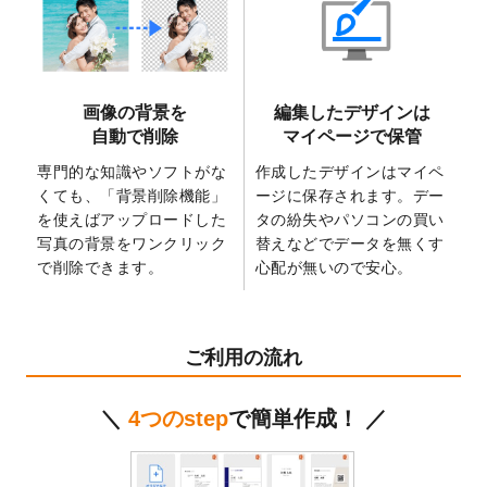
2025/6/9
「
背景削除機能
」を実装しました。
2025/4/3
DMのデザインテンプレート
を追加しまし
た。
2025/2/21
マスキングテープのデザインテンプレート
画像の背景を
編集したデザインは
を追加しました。
自動で削除
マイページで保管
2025/2/4
マスキングテープのデザインテンプレート
を追加しました。
専門的な知識やソフトがな
作成したデザインはマイペ
くても、「背景削除機能」
ージに保存されます。デー
2025/1/15
配置できるデータ形式が増えました。
を使えばアップロードした
タの紛失やパソコンの買い
（pdf、psd、eps、tifに対応）
写真の背景をワンクリック
替えなどでデータを無くす
2024/12/24
2025年版4月始まりのカレンダーデザイン
で削除できます。
心配が無いので安心。
テンプレート
を公開いたしました。
2024/11/27
【新商品】マスキングテープ
が作成できる
ようになりました！
ご利用の流れ
2024/10/11
箔押し年賀状のデザインテンプレート
を公
開いたしました。
＼
4つのstep
で簡単作成！ ／
2024/9/11
ステッカーのデザインテンプレート
を追加
しました。
2024/9/9
2025年巳年の年賀状デザインテンプレート