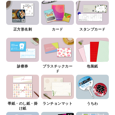
正方形名刺
カード
スタンプカード
診察券
プラスチックカー
包装紙
ド
帯紙・のし紙・掛
ランチョンマット
うちわ
け紙