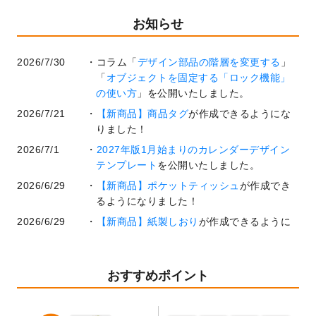
お知らせ
2026/7/30
コラム「
デザイン部品の階層を変更する
」
「
オブジェクトを固定する「ロック機能」
の使い方
」を公開いたしました。
2026/7/21
【新商品】商品タグ
が作成できるようにな
りました！
2026/7/1
2027年版1月始まりのカレンダーデザイン
テンプレート
を公開いたしました。
2026/6/29
【新商品】ポケットティッシュ
が作成でき
るようになりました！
2026/6/29
【新商品】紙製しおり
が作成できるように
なりました！
2026/6/22
コラム「
基本ツールの機能と使い方
」「
作
業効率を上げる便利な操作方法3選！
」を公
おすすめポイント
開いたしました。
2026/6/19
暑中見舞いのデザインテンプレート
を追加