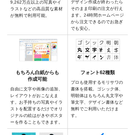
デザイン作成が終わったら
9,262万点以上の写真やイ
開いたしました。
そのまま印刷の注文が行え
ラストなどの高品質な素材
2025/9/30
【新商品】クリアファイルバッグ
が作成で
ます。24時間ホームページ
が無料で利用可能。
きるようになりました！
から注文できるのでお急ぎ
でも安心。
2025/9/10
2026年午年の年賀状デザインテンプレート
を公開いたしました。
2025/9/10
喪中はがき・寒中見舞いのデザインテンプ
レート
を公開いたしました。
2025/8/1
9,160万点以上の写真やイラスト素材が無料
で使えるようになりました。
もちろん白紙からも
フォント62種類
2025/7/30
キャンバスプリントのデザインテンプレー
作成可能
ト
を追加いたしました。
プロも使用するモリサワの
自由に文字や画像の追加、
書体を搭載。ゴシック体、
2025/6/30
暑中見舞いのデザインテンプレート
を追加
レイアウトがおこなえま
明朝体はもちろん丸文字や
しました。
す。お手持ちの写真やイラ
筆文字、デザイン書体など
2025/6/27
キャンバスプリントのデザインテンプレー
ストを配置するだけでオリ
無料でご利用いただけま
ト
を追加いたしました。
ジナルの絵はがきやポスタ
す。
2025/6/24
2026年版1月始まりのカレンダーデザイン
ーを作ることもできます。
テンプレート
を公開いたしました。