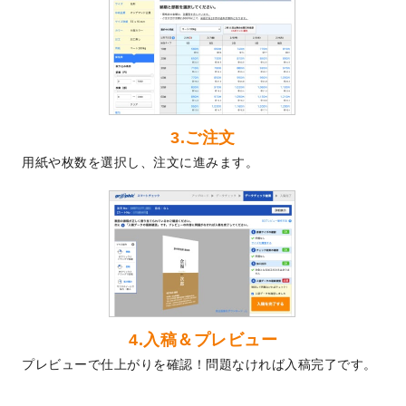
2024/5/22
エコノミータイプののぼり
が作成できるよ
うになりました！
2024/4/30
【新商品】のぼり
が作成できるようになり
ました！
2024/3/21
DMのデザインテンプレート
を追加しまし
た。
3.ご注文
2023/12/22
【新商品】ステッカー
が作成できるように
用紙や枚数を選択し、注文に進みます。
なりました！
2023/12/15
2024年版4月始まりのカレンダーデザイン
テンプレート
を公開いたしました。
2023/10/10
2024年辰年の年賀ポスターデザインテンプ
レート
を公開いたしました。
2023/10/4
箔押し年賀状のデザインテンプレート
を公
開いたしました。
2023/9/25
クリアファイル、封筒、うちわにてオリジ
4.入稿＆プレビュー
ナルデザインで作成できるようになりまし
プレビューで仕上がりを確認！問題なければ入稿完了です。
た！
2023/9/5
2024年辰年の年賀状デザインテンプレート