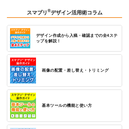
2023/2/24
クリアファイルのデザインテンプレート
を
追加しました。
®
スマプリ
デザイン活用術コラム
2023/1/13
4月始まりのカレンダーデザインテンプレー
ト
を追加しました。
2023/1/5
スタンプカードのデザインテンプレート
を
デザイン作成から入稿・確認までの全4ステ
追加しました。
ップを解説！
2022/12/26
サーバーメンテナンスに伴う全サービス停
止のお知らせ
2022/12/16
ポスターカレンダーのデザインテンプレー
ト
を公開いたしました。
画像の配置・差し替え・トリミング
2022/12/1
プログラミング教室のチラシデザインテン
プレート
を追加しました。
2022/11/25
【新商品】封筒
が作成できるようになりま
した！
基本ツールの機能と使い方
2022/11/25
【新商品】クリアファイル
が作成できるよ
うになりました！
2022/11/4
のし紙のデザインテンプレート
を公開いた
しました。