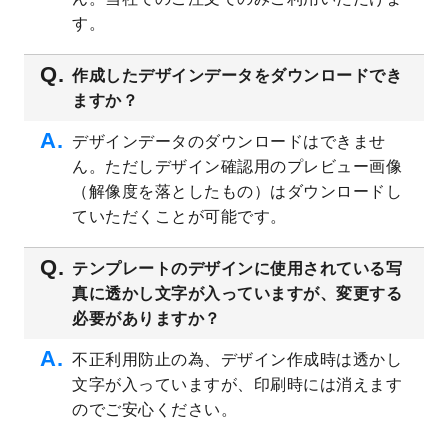
プレート
を公開いたしました。
す。
2023/4/28
シール・ラベルのデザインテンプレート
を
追加しました。
作成したデザインデータをダウンロードでき
ますか？
2023/4/20
飲食店のチラシデザインテンプレート
を追
加しました。
デザインデータのダウンロードはできませ
2023/4/18
セミナー・講演会のチラシデザインテンプ
ん。ただしデザイン確認用のプレビュー画像
レート
を追加しました。
（解像度を落としたもの）はダウンロードし
2023/4/18
スポーツジム・フィットネスクラブのチラ
ていただくことが可能です。
シデザインテンプレート
を追加しました。
2023/3/16
シール・ラベルのデザインテンプレート
を
テンプレートのデザインに使用されている写
公開いたしました。
真に透かし文字が入っていますが、変更する
2023/3/13
封筒（長3、洋長3、角2）のデザインテンプ
必要がありますか？
レート
を追加しました。
2023/3/13
クリアファイルのデザインテンプレート
を
不正利用防止の為、デザイン作成時は透かし
追加しました。
文字が入っていますが、印刷時には消えます
2023/3/2
パワーポイント版テンプレートをダウンロ
のでご安心ください。
ードできるようになりました！