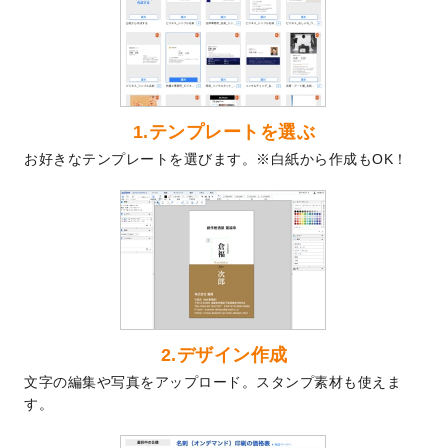
を公開いたしました。
2024/9/9
喪中はがきのデザインテンプレート
を公開
いたしました。
2024/9/2
2025年版1月始まりのカレンダーデザイン
テンプレート
を公開いたしました。
1.テンプレートを選ぶ
2024/8/20
【新商品】コースター
が作成できるように
お好きなテンプレートを選びます。※白紙から作成もOK！
なりました！
2024/7/25
プラスチックカードのデザインテンプレー
ト
を追加しました。
2024/7/9
回数券のデザインテンプレート
を追加しま
した。
2024/7/5
暑中見舞いのデザインテンプレート
を追加
しました。
2024/6/17
メッセージカードのデザインテンプレート
2.デザイン作成
を追加しました。
文字の編集や写真をアップロード。スタンプ素材も使えま
2024/6/14
【新商品】回数券
が作成できるようになり
す。
ました！