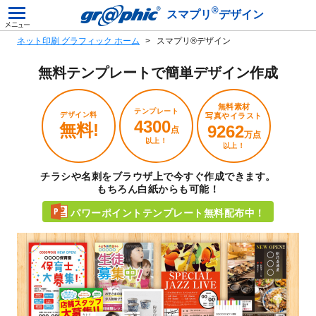
®
スマプリ
デザイン
ネット印刷 グラフィック ホーム
スマプリ®デザイン
無料テンプレートで
簡単デザイン作成
無料素材
テンプレート
デザイン料
写真やイラスト
4300
無料!
9262
点
万点
以上！
以上！
チラシや名刺をブラウザ上で今すぐ作成できます。
もちろん白紙からも可能！
パワーポイントテンプレート無料配布中！