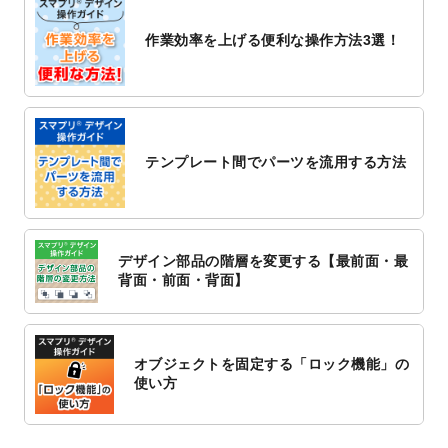
2022/10/26
マッサージ・整体のチラシデザインテンプ
作業効率を上げる便利な操作方法3選！
レート
を追加しました。
2022/10/26
はり・灸のチラシデザインテンプレート
を
追加しました。
2022/10/20
箔押し年賀状のデザインテンプレート
を公
開いたしました。
テンプレート間でパーツを流用する方法
2022/10/14
年賀ポスターのデザインテンプレート
を公
開いたしました。
2022/10/6
チラシ作成から
ポスティング配布注文
まで
対応いたしました。
デザイン部品の階層を変更する【最前面・最
2022/10/1
2023年版1月始まりのカレンダーデザイン
背面・前面・背面】
テンプレート
を公開いたしました。
2022/9/21
コンサートのチラシデザインテンプレート
を追加しました。
オブジェクトを固定する「ロック機能」の
2022/9/5
年賀状のデザインテンプレート
を公開いた
使い方
しました。
2022/9/5
喪中はがきのデザインテンプレート
を公開