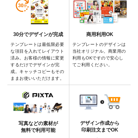
しました。
2026/5/28
【新商品】マグネットステッカー
が作成で
きるようになりました！
2026/5/21
コラム「
デザイン作成から入稿・確認まで
30分でデザインが完成
商用利用OK
の全4ステップを解説！
」を公開いたしまし
た。
テンプレートは最低限必要
テンプレートのデザインは
2026/4/23
コラム「
画像の配置・差し替え・トリミン
な項目を入れてレイアウト
当社オリジナル。商業用の
グ
」「
テンプレート間でパーツを流用する
済み。お客様の情報に変更
利用もOKですので安心し
方法
」を公開いたしました。
するだけでデザインが完
てご利用ください。
成。キャッチコピーもその
2026/4/21
アクリルキーホルダーのデザインテンプレ
ままお使いいただけます。
ート
を追加いたしました。
2026/3/17
【新商品】缶バッジ
が作成できるようにな
りました！
2025/12/22
【新商品】アクリルキーホルダー
が作成で
きるようになりました！
2025/12/22
2026年版4月始まりのカレンダーデザイン
デザイン作成から
写真などの素材が
テンプレート
を公開いたしました。
印刷注文までOK
無料で利用可能
2025/10/7
箔押し年賀状のデザインテンプレート
を公