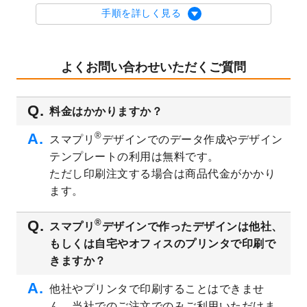
を公開いたしました。
手順を詳しく見る
2023/9/1
2024年版1月始まりのカレンダーデザイン
テンプレート
を公開いたしました。
2023/8/29
オリジナルサイズ、変型サイズで作成でき
よくお問い合わせいただくご質問
るようになりました！
2023/8/18
チケットのデザインテンプレート
を追加し
料金はかかりますか？
ました。
2023/8/7
【新商品】チケット
が作成できるようにな
®
スマプリ
デザインでのデータ作成やデザイン
りました！
テンプレートの利用は無料です。
2023/8/2
美容・エステのチラシデザインテンプレー
ただし印刷注文する場合は商品代金がかかり
ト
を追加しました。
ます。
2023/6/28
暑中見舞いのデザインテンプレート
を公開
いたしました。
®
スマプリ
デザインで作ったデザインは他社、
2023/6/12
うちわのデザインテンプレート
を公開いた
もしくは自宅やオフィスのプリンタで印刷で
しました。
きますか？
2023/5/9
ランチョンマットのデザインテンプレート
を公開いたしました。
他社やプリンタで印刷することはできませ
ん。当社でのご注文でのみご利用いただけま
2023/5/9
書類カバー（見積書表紙）のデザインテン