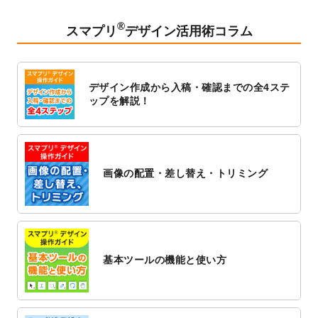
2023/2/24
クリアファイルのデザインテンプレート
を
追加しました。
®
スマプリ
デザイン活用術コラム
2023/1/13
4月始まりのカレンダーデザインテンプレー
ト
を追加しました。
2023/1/5
スタンプカードのデザインテンプレート
を
デザイン作成から入稿・確認までの全4ステ
追加しました。
ップを解説！
2022/12/26
サーバーメンテナンスに伴う全サービス停
止のお知らせ
2022/12/16
ポスターカレンダーのデザインテンプレー
ト
を公開いたしました。
画像の配置・差し替え・トリミング
2022/12/1
プログラミング教室のチラシデザインテン
プレート
を追加しました。
2022/11/25
【新商品】封筒
が作成できるようになりま
した！
基本ツールの機能と使い方
2022/11/25
【新商品】クリアファイル
が作成できるよ
うになりました！
2022/11/4
のし紙のデザインテンプレート
を公開いた
しました。