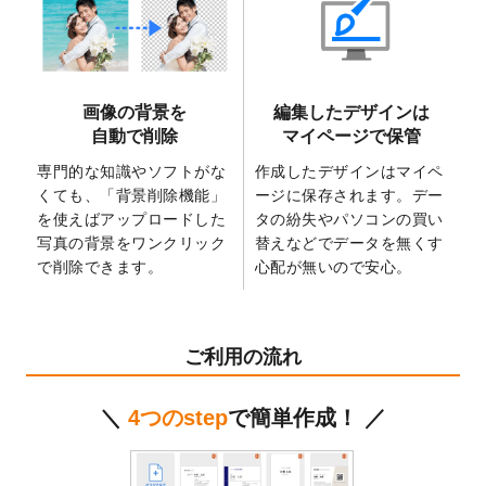
2025/6/9
「
背景削除機能
」を実装しました。
2025/4/3
DMのデザインテンプレート
を追加しまし
た。
2025/2/21
マスキングテープのデザインテンプレート
画像の背景を
編集したデザインは
を追加しました。
自動で削除
マイページで保管
2025/2/4
マスキングテープのデザインテンプレート
を追加しました。
専門的な知識やソフトがな
作成したデザインはマイペ
くても、「背景削除機能」
ージに保存されます。デー
2025/1/15
配置できるデータ形式が増えました。
を使えばアップロードした
タの紛失やパソコンの買い
（pdf、psd、eps、tifに対応）
写真の背景をワンクリック
替えなどでデータを無くす
2024/12/24
2025年版4月始まりのカレンダーデザイン
で削除できます。
心配が無いので安心。
テンプレート
を公開いたしました。
2024/11/27
【新商品】マスキングテープ
が作成できる
ようになりました！
ご利用の流れ
2024/10/11
箔押し年賀状のデザインテンプレート
を公
開いたしました。
＼
4つのstep
で簡単作成！ ／
2024/9/11
ステッカーのデザインテンプレート
を追加
しました。
2024/9/9
2025年巳年の年賀状デザインテンプレート