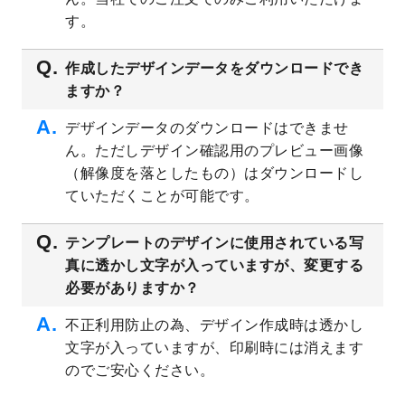
プレート
を公開いたしました。
す。
2023/4/28
シール・ラベルのデザインテンプレート
を
追加しました。
作成したデザインデータをダウンロードでき
ますか？
2023/4/20
飲食店のチラシデザインテンプレート
を追
加しました。
デザインデータのダウンロードはできませ
2023/4/18
セミナー・講演会のチラシデザインテンプ
ん。ただしデザイン確認用のプレビュー画像
レート
を追加しました。
（解像度を落としたもの）はダウンロードし
2023/4/18
スポーツジム・フィットネスクラブのチラ
ていただくことが可能です。
シデザインテンプレート
を追加しました。
2023/3/16
シール・ラベルのデザインテンプレート
を
テンプレートのデザインに使用されている写
公開いたしました。
真に透かし文字が入っていますが、変更する
2023/3/13
封筒（長3、洋長3、角2）のデザインテンプ
必要がありますか？
レート
を追加しました。
2023/3/13
クリアファイルのデザインテンプレート
を
不正利用防止の為、デザイン作成時は透かし
追加しました。
文字が入っていますが、印刷時には消えます
2023/3/2
パワーポイント版テンプレートをダウンロ
のでご安心ください。
ードできるようになりました！