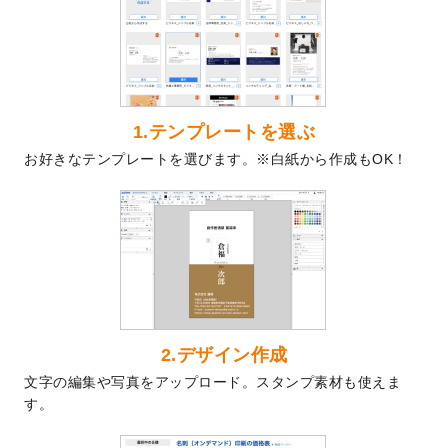
を公開いたしました。
2024/9/9
喪中はがきのデザインテンプレート
を公開
いたしました。
2024/9/2
2025年版1月始まりのカレンダーデザイン
テンプレート
を公開いたしました。
1.テンプレートを選ぶ
2024/8/20
【新商品】コースター
が作成できるように
お好きなテンプレートを選びます。※白紙から作成もOK！
なりました！
2024/7/25
プラスチックカードのデザインテンプレー
ト
を追加しました。
2024/7/9
回数券のデザインテンプレート
を追加しま
した。
2024/7/5
暑中見舞いのデザインテンプレート
を追加
しました。
2024/6/17
メッセージカードのデザインテンプレート
2.デザイン作成
を追加しました。
文字の編集や写真をアップロード。スタンプ素材も使えま
2024/6/14
【新商品】回数券
が作成できるようになり
す。
ました！