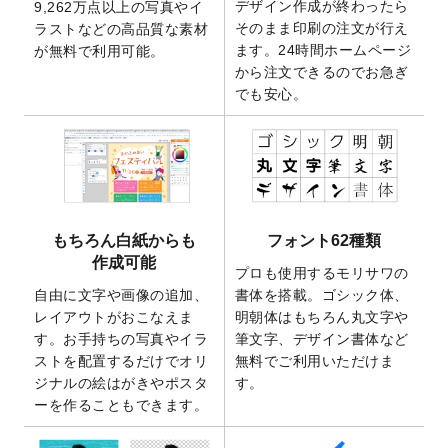
デザイン作成が終わったら
9,262万点以上の写真やイ
開いたしました。
そのまま印刷の注文が行え
ラストなどの高品質な素材
2025/9/30
【新商品】クリアファイルバッグ
が作成で
ます。24時間ホームページ
が無料で利用可能。
きるようになりました！
から注文できるのでお急ぎ
でも安心。
2025/9/10
2026年午年の年賀状デザインテンプレート
を公開いたしました。
2025/9/10
喪中はがき・寒中見舞いのデザインテンプ
レート
を公開いたしました。
2025/8/1
9,160万点以上の写真やイラスト素材が無料
で使えるようになりました。
もちろん白紙からも
フォント62種類
2025/7/30
キャンバスプリントのデザインテンプレー
作成可能
ト
を追加いたしました。
プロも使用するモリサワの
自由に文字や画像の追加、
書体を搭載。ゴシック体、
2025/6/30
暑中見舞いのデザインテンプレート
を追加
レイアウトがおこなえま
明朝体はもちろん丸文字や
しました。
す。お手持ちの写真やイラ
筆文字、デザイン書体など
2025/6/27
キャンバスプリントのデザインテンプレー
ストを配置するだけでオリ
無料でご利用いただけま
ト
を追加いたしました。
ジナルの絵はがきやポスタ
す。
2025/6/24
2026年版1月始まりのカレンダーデザイン
ーを作ることもできます。
テンプレート
を公開いたしました。