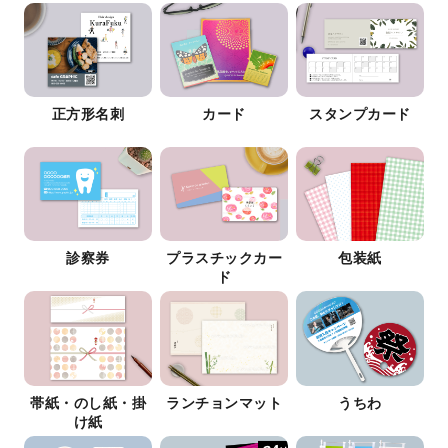
正方形名刺
カード
スタンプカード
診察券
プラスチックカー
包装紙
ド
帯紙・のし紙・掛
ランチョンマット
うちわ
け紙