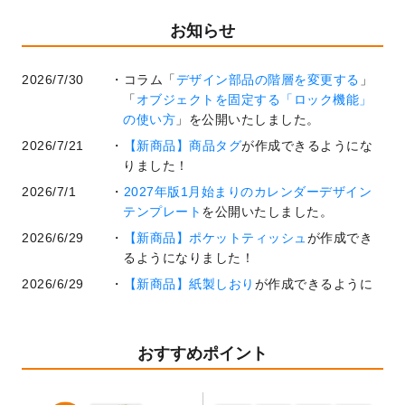
お知らせ
2026/7/30
コラム「
デザイン部品の階層を変更する
」
「
オブジェクトを固定する「ロック機能」
の使い方
」を公開いたしました。
2026/7/21
【新商品】商品タグ
が作成できるようにな
りました！
2026/7/1
2027年版1月始まりのカレンダーデザイン
テンプレート
を公開いたしました。
2026/6/29
【新商品】ポケットティッシュ
が作成でき
るようになりました！
2026/6/29
【新商品】紙製しおり
が作成できるように
なりました！
2026/6/22
コラム「
基本ツールの機能と使い方
」「
作
業効率を上げる便利な操作方法3選！
」を公
おすすめポイント
開いたしました。
2026/6/19
暑中見舞いのデザインテンプレート
を追加