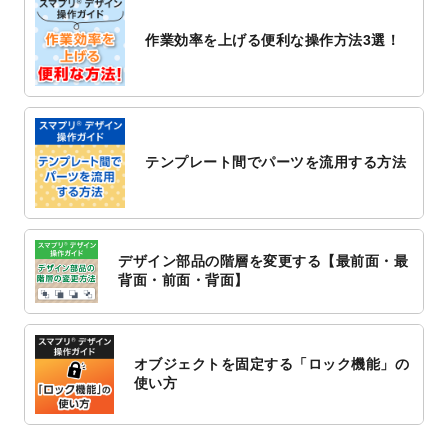
2022/10/26
マッサージ・整体のチラシデザインテンプ
作業効率を上げる便利な操作方法3選！
レート
を追加しました。
2022/10/26
はり・灸のチラシデザインテンプレート
を
追加しました。
2022/10/20
箔押し年賀状のデザインテンプレート
を公
開いたしました。
テンプレート間でパーツを流用する方法
2022/10/14
年賀ポスターのデザインテンプレート
を公
開いたしました。
2022/10/6
チラシ作成から
ポスティング配布注文
まで
対応いたしました。
デザイン部品の階層を変更する【最前面・最
2022/10/1
2023年版1月始まりのカレンダーデザイン
背面・前面・背面】
テンプレート
を公開いたしました。
2022/9/21
コンサートのチラシデザインテンプレート
を追加しました。
オブジェクトを固定する「ロック機能」の
2022/9/5
年賀状のデザインテンプレート
を公開いた
使い方
しました。
2022/9/5
喪中はがきのデザインテンプレート
を公開