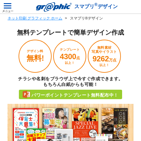
®
スマプリ
デザイン
ネット印刷 グラフィック ホーム
スマプリ®デザイン
無料テンプレートで
簡単デザイン作成
無料素材
テンプレート
デザイン料
写真やイラスト
4300
無料!
9262
点
万点
以上！
以上！
チラシや名刺をブラウザ上で今すぐ作成できます。
もちろん白紙からも可能！
パワーポイントテンプレート無料配布中！