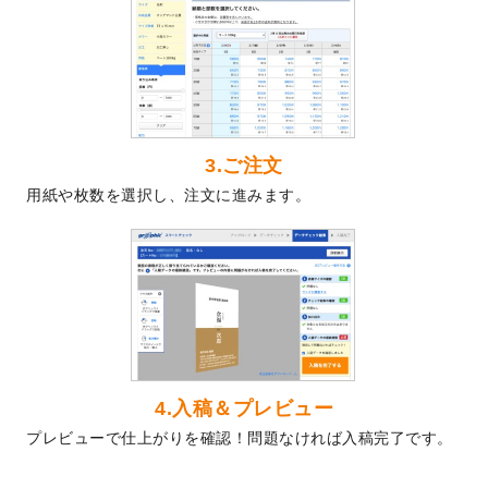
2024/5/22
エコノミータイプののぼり
が作成できるよ
うになりました！
2024/4/30
【新商品】のぼり
が作成できるようになり
ました！
2024/3/21
DMのデザインテンプレート
を追加しまし
た。
3.ご注文
2023/12/22
【新商品】ステッカー
が作成できるように
用紙や枚数を選択し、注文に進みます。
なりました！
2023/12/15
2024年版4月始まりのカレンダーデザイン
テンプレート
を公開いたしました。
2023/10/10
2024年辰年の年賀ポスターデザインテンプ
レート
を公開いたしました。
2023/10/4
箔押し年賀状のデザインテンプレート
を公
開いたしました。
2023/9/25
クリアファイル、封筒、うちわにてオリジ
4.入稿＆プレビュー
ナルデザインで作成できるようになりまし
プレビューで仕上がりを確認！問題なければ入稿完了です。
た！
2023/9/5
2024年辰年の年賀状デザインテンプレート