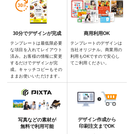
しました。
2026/5/28
【新商品】マグネットステッカー
が作成で
きるようになりました！
2026/5/21
コラム「
デザイン作成から入稿・確認まで
30分でデザインが完成
商用利用OK
の全4ステップを解説！
」を公開いたしまし
た。
テンプレートは最低限必要
テンプレートのデザインは
2026/4/23
コラム「
画像の配置・差し替え・トリミン
な項目を入れてレイアウト
当社オリジナル。商業用の
グ
」「
テンプレート間でパーツを流用する
済み。お客様の情報に変更
利用もOKですので安心し
方法
」を公開いたしました。
するだけでデザインが完
てご利用ください。
成。キャッチコピーもその
2026/4/21
アクリルキーホルダーのデザインテンプレ
ままお使いいただけます。
ート
を追加いたしました。
2026/3/17
【新商品】缶バッジ
が作成できるようにな
りました！
2025/12/22
【新商品】アクリルキーホルダー
が作成で
きるようになりました！
2025/12/22
2026年版4月始まりのカレンダーデザイン
デザイン作成から
写真などの素材が
テンプレート
を公開いたしました。
印刷注文までOK
無料で利用可能
2025/10/7
箔押し年賀状のデザインテンプレート
を公