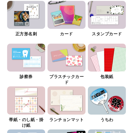
正方形名刺
カード
スタンプカード
診察券
プラスチックカー
包装紙
ド
帯紙・のし紙・掛
ランチョンマット
うちわ
け紙