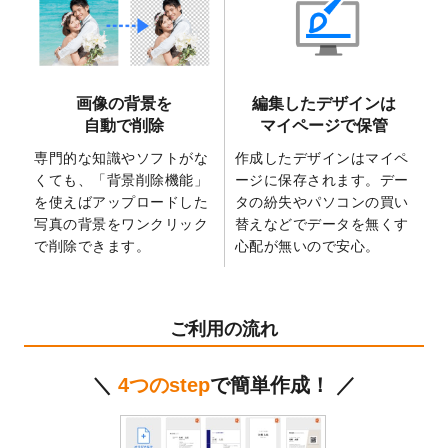
2025/6/9
「
背景削除機能
」を実装しました。
2025/4/3
DMのデザインテンプレート
を追加しまし
た。
2025/2/21
マスキングテープのデザインテンプレート
画像の背景を
編集したデザインは
を追加しました。
自動で削除
マイページで保管
2025/2/4
マスキングテープのデザインテンプレート
を追加しました。
専門的な知識やソフトがな
作成したデザインはマイペ
くても、「背景削除機能」
ージに保存されます。デー
2025/1/15
配置できるデータ形式が増えました。
を使えばアップロードした
タの紛失やパソコンの買い
（pdf、psd、eps、tifに対応）
写真の背景をワンクリック
替えなどでデータを無くす
2024/12/24
2025年版4月始まりのカレンダーデザイン
で削除できます。
心配が無いので安心。
テンプレート
を公開いたしました。
2024/11/27
【新商品】マスキングテープ
が作成できる
ようになりました！
ご利用の流れ
2024/10/11
箔押し年賀状のデザインテンプレート
を公
開いたしました。
＼
4つのstep
で簡単作成！ ／
2024/9/11
ステッカーのデザインテンプレート
を追加
しました。
2024/9/9
2025年巳年の年賀状デザインテンプレート