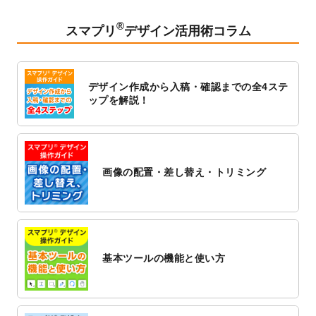
2023/2/24
クリアファイルのデザインテンプレート
を
追加しました。
®
スマプリ
デザイン活用術コラム
2023/1/13
4月始まりのカレンダーデザインテンプレー
ト
を追加しました。
2023/1/5
スタンプカードのデザインテンプレート
を
デザイン作成から入稿・確認までの全4ステ
追加しました。
ップを解説！
2022/12/26
サーバーメンテナンスに伴う全サービス停
止のお知らせ
2022/12/16
ポスターカレンダーのデザインテンプレー
ト
を公開いたしました。
画像の配置・差し替え・トリミング
2022/12/1
プログラミング教室のチラシデザインテン
プレート
を追加しました。
2022/11/25
【新商品】封筒
が作成できるようになりま
した！
基本ツールの機能と使い方
2022/11/25
【新商品】クリアファイル
が作成できるよ
うになりました！
2022/11/4
のし紙のデザインテンプレート
を公開いた
しました。