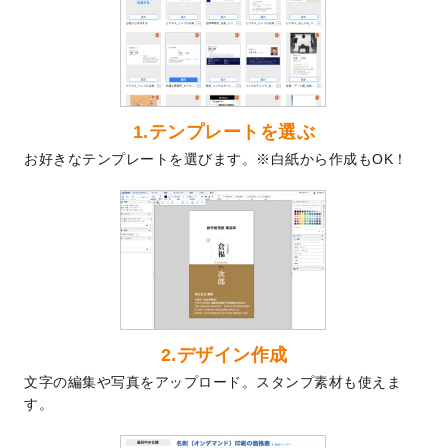
を公開いたしました。
2024/9/9
喪中はがきのデザインテンプレート
を公開
いたしました。
2024/9/2
2025年版1月始まりのカレンダーデザイン
テンプレート
を公開いたしました。
1.テンプレートを選ぶ
2024/8/20
【新商品】コースター
が作成できるように
お好きなテンプレートを選びます。※白紙から作成もOK！
なりました！
2024/7/25
プラスチックカードのデザインテンプレー
ト
を追加しました。
2024/7/9
回数券のデザインテンプレート
を追加しま
した。
2024/7/5
暑中見舞いのデザインテンプレート
を追加
しました。
2024/6/17
メッセージカードのデザインテンプレート
2.デザイン作成
を追加しました。
文字の編集や写真をアップロード。スタンプ素材も使えま
2024/6/14
【新商品】回数券
が作成できるようになり
す。
ました！