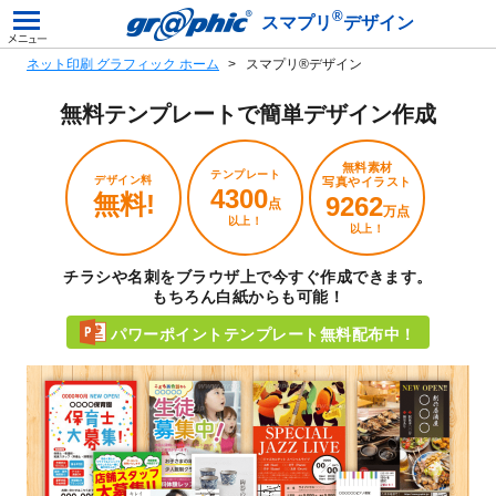
®
スマプリ
デザイン
ネット印刷 グラフィック ホーム
スマプリ®デザイン
無料テンプレートで
簡単デザイン作成
無料素材
テンプレート
デザイン料
写真やイラスト
4300
無料!
9262
点
万点
以上！
以上！
チラシや名刺をブラウザ上で今すぐ作成できます。
もちろん白紙からも可能！
パワーポイントテンプレート無料配布中！