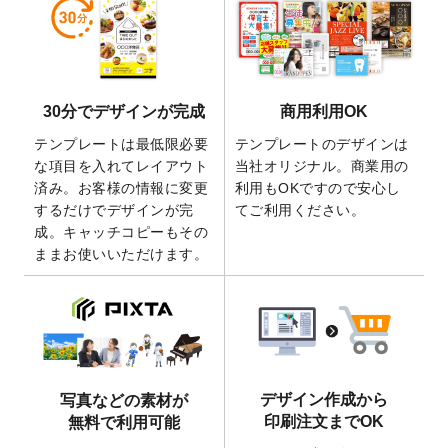
しました。
2026/5/28
【新商品】マグネットステッカー
が作成で
きるようになりました！
2026/5/21
コラム「
デザイン作成から入稿・確認まで
30分でデザインが完成
商用利用OK
の全4ステップを解説！
」を公開いたしまし
た。
テンプレートは最低限必要
テンプレートのデザインは
2026/4/23
コラム「
画像の配置・差し替え・トリミン
な項目を入れてレイアウト
当社オリジナル。商業用の
グ
」「
テンプレート間でパーツを流用する
済み。お客様の情報に変更
利用もOKですので安心し
方法
」を公開いたしました。
するだけでデザインが完
てご利用ください。
成。キャッチコピーもその
2026/4/21
アクリルキーホルダーのデザインテンプレ
ままお使いいただけます。
ート
を追加いたしました。
2026/3/17
【新商品】缶バッジ
が作成できるようにな
りました！
2025/12/22
【新商品】アクリルキーホルダー
が作成で
きるようになりました！
2025/12/22
2026年版4月始まりのカレンダーデザイン
デザイン作成から
写真などの素材が
テンプレート
を公開いたしました。
印刷注文までOK
無料で利用可能
2025/10/7
箔押し年賀状のデザインテンプレート
を公