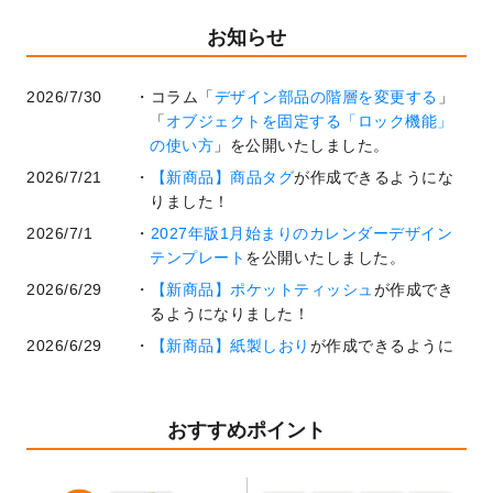
お知らせ
2026/7/30
コラム「
デザイン部品の階層を変更する
」
「
オブジェクトを固定する「ロック機能」
の使い方
」を公開いたしました。
2026/7/21
【新商品】商品タグ
が作成できるようにな
りました！
2026/7/1
2027年版1月始まりのカレンダーデザイン
テンプレート
を公開いたしました。
2026/6/29
【新商品】ポケットティッシュ
が作成でき
るようになりました！
2026/6/29
【新商品】紙製しおり
が作成できるように
なりました！
2026/6/22
コラム「
基本ツールの機能と使い方
」「
作
業効率を上げる便利な操作方法3選！
」を公
おすすめポイント
開いたしました。
2026/6/19
暑中見舞いのデザインテンプレート
を追加