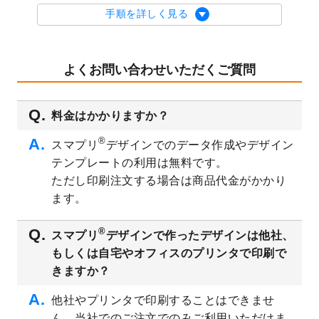
を公開いたしました。
手順を詳しく見る
2023/9/1
2024年版1月始まりのカレンダーデザイン
テンプレート
を公開いたしました。
2023/8/29
オリジナルサイズ、変型サイズで作成でき
よくお問い合わせいただくご質問
るようになりました！
2023/8/18
チケットのデザインテンプレート
を追加し
料金はかかりますか？
ました。
2023/8/7
【新商品】チケット
が作成できるようにな
®
スマプリ
デザインでのデータ作成やデザイン
りました！
テンプレートの利用は無料です。
2023/8/2
美容・エステのチラシデザインテンプレー
ただし印刷注文する場合は商品代金がかかり
ト
を追加しました。
ます。
2023/6/28
暑中見舞いのデザインテンプレート
を公開
いたしました。
®
スマプリ
デザインで作ったデザインは他社、
2023/6/12
うちわのデザインテンプレート
を公開いた
もしくは自宅やオフィスのプリンタで印刷で
しました。
きますか？
2023/5/9
ランチョンマットのデザインテンプレート
を公開いたしました。
他社やプリンタで印刷することはできませ
ん。当社でのご注文でのみご利用いただけま
2023/5/9
書類カバー（見積書表紙）のデザインテン