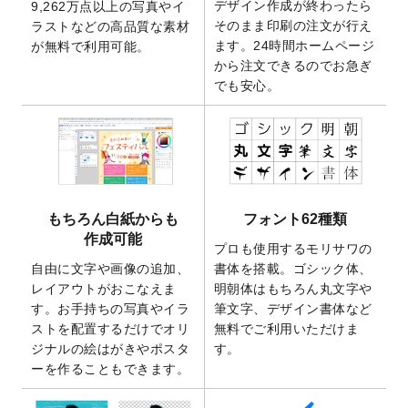
デザイン作成が終わったら
9,262万点以上の写真やイ
開いたしました。
そのまま印刷の注文が行え
ラストなどの高品質な素材
2025/9/30
【新商品】クリアファイルバッグ
が作成で
ます。24時間ホームページ
が無料で利用可能。
きるようになりました！
から注文できるのでお急ぎ
でも安心。
2025/9/10
2026年午年の年賀状デザインテンプレート
を公開いたしました。
2025/9/10
喪中はがき・寒中見舞いのデザインテンプ
レート
を公開いたしました。
2025/8/1
9,160万点以上の写真やイラスト素材が無料
で使えるようになりました。
もちろん白紙からも
フォント62種類
2025/7/30
キャンバスプリントのデザインテンプレー
作成可能
ト
を追加いたしました。
プロも使用するモリサワの
自由に文字や画像の追加、
書体を搭載。ゴシック体、
2025/6/30
暑中見舞いのデザインテンプレート
を追加
レイアウトがおこなえま
明朝体はもちろん丸文字や
しました。
す。お手持ちの写真やイラ
筆文字、デザイン書体など
2025/6/27
キャンバスプリントのデザインテンプレー
ストを配置するだけでオリ
無料でご利用いただけま
ト
を追加いたしました。
ジナルの絵はがきやポスタ
す。
2025/6/24
2026年版1月始まりのカレンダーデザイン
ーを作ることもできます。
テンプレート
を公開いたしました。