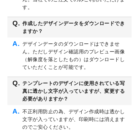
プレート
を公開いたしました。
す。
2023/4/28
シール・ラベルのデザインテンプレート
を
追加しました。
作成したデザインデータをダウンロードでき
ますか？
2023/4/20
飲食店のチラシデザインテンプレート
を追
加しました。
デザインデータのダウンロードはできませ
2023/4/18
セミナー・講演会のチラシデザインテンプ
ん。ただしデザイン確認用のプレビュー画像
レート
を追加しました。
（解像度を落としたもの）はダウンロードし
2023/4/18
スポーツジム・フィットネスクラブのチラ
ていただくことが可能です。
シデザインテンプレート
を追加しました。
2023/3/16
シール・ラベルのデザインテンプレート
を
テンプレートのデザインに使用されている写
公開いたしました。
真に透かし文字が入っていますが、変更する
2023/3/13
封筒（長3、洋長3、角2）のデザインテンプ
必要がありますか？
レート
を追加しました。
2023/3/13
クリアファイルのデザインテンプレート
を
不正利用防止の為、デザイン作成時は透かし
追加しました。
文字が入っていますが、印刷時には消えます
2023/3/2
パワーポイント版テンプレートをダウンロ
のでご安心ください。
ードできるようになりました！