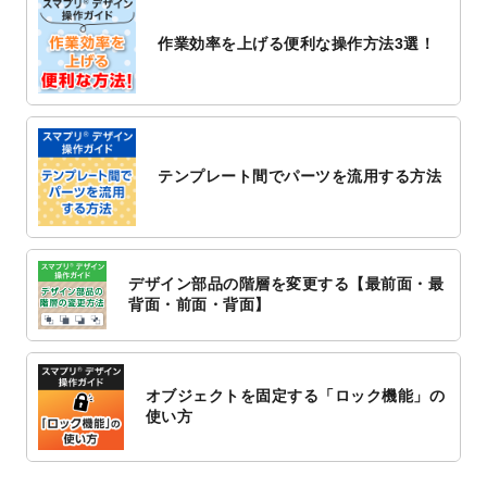
2022/10/26
マッサージ・整体のチラシデザインテンプ
作業効率を上げる便利な操作方法3選！
レート
を追加しました。
2022/10/26
はり・灸のチラシデザインテンプレート
を
追加しました。
2022/10/20
箔押し年賀状のデザインテンプレート
を公
開いたしました。
テンプレート間でパーツを流用する方法
2022/10/14
年賀ポスターのデザインテンプレート
を公
開いたしました。
2022/10/6
チラシ作成から
ポスティング配布注文
まで
対応いたしました。
デザイン部品の階層を変更する【最前面・最
2022/10/1
2023年版1月始まりのカレンダーデザイン
背面・前面・背面】
テンプレート
を公開いたしました。
2022/9/21
コンサートのチラシデザインテンプレート
を追加しました。
オブジェクトを固定する「ロック機能」の
2022/9/5
年賀状のデザインテンプレート
を公開いた
使い方
しました。
2022/9/5
喪中はがきのデザインテンプレート
を公開