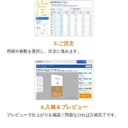
2024/5/22
エコノミータイプののぼり
が作成できるよ
うになりました！
2024/4/30
【新商品】のぼり
が作成できるようになり
ました！
2024/3/21
DMのデザインテンプレート
を追加しまし
た。
3.ご注文
2023/12/22
【新商品】ステッカー
が作成できるように
用紙や枚数を選択し、注文に進みます。
なりました！
2023/12/15
2024年版4月始まりのカレンダーデザイン
テンプレート
を公開いたしました。
2023/10/10
2024年辰年の年賀ポスターデザインテンプ
レート
を公開いたしました。
2023/10/4
箔押し年賀状のデザインテンプレート
を公
開いたしました。
2023/9/25
クリアファイル、封筒、うちわにてオリジ
4.入稿＆プレビュー
ナルデザインで作成できるようになりまし
プレビューで仕上がりを確認！問題なければ入稿完了です。
た！
2023/9/5
2024年辰年の年賀状デザインテンプレート