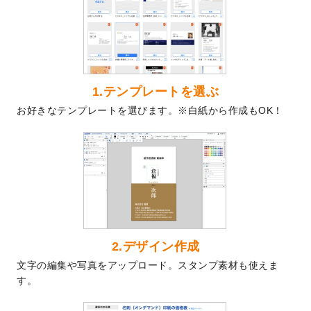
を公開いたしました。
2024/9/9
喪中はがきのデザインテンプレート
を公開
いたしました。
2024/9/2
2025年版1月始まりのカレンダーデザイン
テンプレート
を公開いたしました。
1.テンプレートを選ぶ
2024/8/20
【新商品】コースター
が作成できるように
お好きなテンプレートを選びます。※白紙から作成もOK！
なりました！
2024/7/25
プラスチックカードのデザインテンプレー
ト
を追加しました。
2024/7/9
回数券のデザインテンプレート
を追加しま
した。
2024/7/5
暑中見舞いのデザインテンプレート
を追加
しました。
2024/6/17
メッセージカードのデザインテンプレート
2.デザイン作成
を追加しました。
文字の編集や写真をアップロード。スタンプ素材も使えま
2024/6/14
【新商品】回数券
が作成できるようになり
す。
ました！