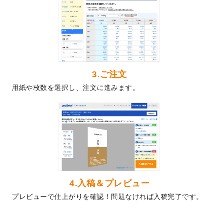
2024/5/22
エコノミータイプののぼり
が作成できるよ
うになりました！
2024/4/30
【新商品】のぼり
が作成できるようになり
ました！
2024/3/21
DMのデザインテンプレート
を追加しまし
た。
3.ご注文
2023/12/22
【新商品】ステッカー
が作成できるように
用紙や枚数を選択し、注文に進みます。
なりました！
2023/12/15
2024年版4月始まりのカレンダーデザイン
テンプレート
を公開いたしました。
2023/10/10
2024年辰年の年賀ポスターデザインテンプ
レート
を公開いたしました。
2023/10/4
箔押し年賀状のデザインテンプレート
を公
開いたしました。
2023/9/25
クリアファイル、封筒、うちわにてオリジ
4.入稿＆プレビュー
ナルデザインで作成できるようになりまし
プレビューで仕上がりを確認！問題なければ入稿完了です。
た！
2023/9/5
2024年辰年の年賀状デザインテンプレート