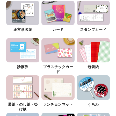
正方形名刺
カード
スタンプカード
診察券
プラスチックカー
包装紙
ド
帯紙・のし紙・掛
ランチョンマット
うちわ
け紙