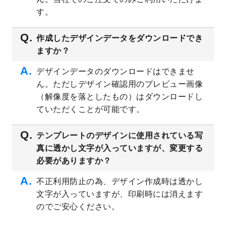
プレート
を公開いたしました。
す。
2023/4/28
シール・ラベルのデザインテンプレート
を
追加しました。
作成したデザインデータをダウンロードでき
ますか？
2023/4/20
飲食店のチラシデザインテンプレート
を追
加しました。
デザインデータのダウンロードはできませ
2023/4/18
セミナー・講演会のチラシデザインテンプ
ん。ただしデザイン確認用のプレビュー画像
レート
を追加しました。
（解像度を落としたもの）はダウンロードし
2023/4/18
スポーツジム・フィットネスクラブのチラ
ていただくことが可能です。
シデザインテンプレート
を追加しました。
2023/3/16
シール・ラベルのデザインテンプレート
を
テンプレートのデザインに使用されている写
公開いたしました。
真に透かし文字が入っていますが、変更する
2023/3/13
封筒（長3、洋長3、角2）のデザインテンプ
必要がありますか？
レート
を追加しました。
2023/3/13
クリアファイルのデザインテンプレート
を
不正利用防止の為、デザイン作成時は透かし
追加しました。
文字が入っていますが、印刷時には消えます
2023/3/2
パワーポイント版テンプレートをダウンロ
のでご安心ください。
ードできるようになりました！