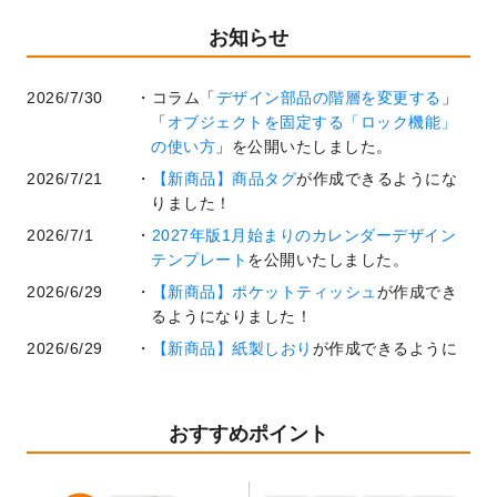
お知らせ
2026/7/30
コラム「
デザイン部品の階層を変更する
」
「
オブジェクトを固定する「ロック機能」
の使い方
」を公開いたしました。
2026/7/21
【新商品】商品タグ
が作成できるようにな
りました！
2026/7/1
2027年版1月始まりのカレンダーデザイン
テンプレート
を公開いたしました。
2026/6/29
【新商品】ポケットティッシュ
が作成でき
るようになりました！
2026/6/29
【新商品】紙製しおり
が作成できるように
なりました！
2026/6/22
コラム「
基本ツールの機能と使い方
」「
作
業効率を上げる便利な操作方法3選！
」を公
おすすめポイント
開いたしました。
2026/6/19
暑中見舞いのデザインテンプレート
を追加