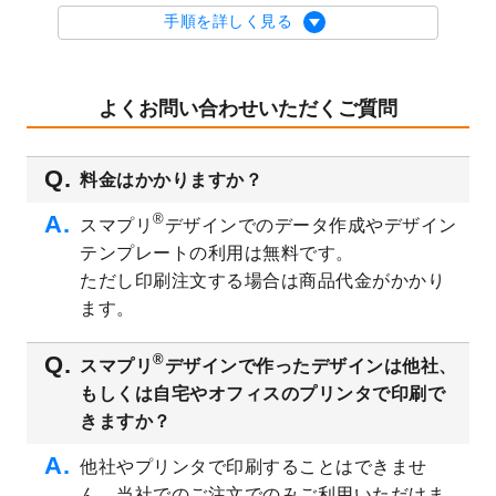
を公開いたしました。
手順を詳しく見る
2023/9/1
2024年版1月始まりのカレンダーデザイン
テンプレート
を公開いたしました。
2023/8/29
オリジナルサイズ、変型サイズで作成でき
よくお問い合わせいただくご質問
るようになりました！
2023/8/18
チケットのデザインテンプレート
を追加し
料金はかかりますか？
ました。
2023/8/7
【新商品】チケット
が作成できるようにな
®
スマプリ
デザインでのデータ作成やデザイン
りました！
テンプレートの利用は無料です。
2023/8/2
美容・エステのチラシデザインテンプレー
ただし印刷注文する場合は商品代金がかかり
ト
を追加しました。
ます。
2023/6/28
暑中見舞いのデザインテンプレート
を公開
いたしました。
®
スマプリ
デザインで作ったデザインは他社、
2023/6/12
うちわのデザインテンプレート
を公開いた
もしくは自宅やオフィスのプリンタで印刷で
しました。
きますか？
2023/5/9
ランチョンマットのデザインテンプレート
を公開いたしました。
他社やプリンタで印刷することはできませ
ん。当社でのご注文でのみご利用いただけま
2023/5/9
書類カバー（見積書表紙）のデザインテン