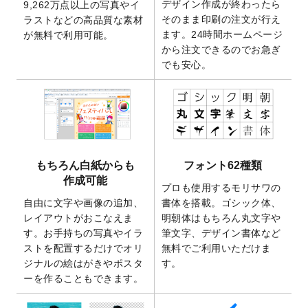
デザイン作成が終わったら
9,262万点以上の写真やイ
開いたしました。
そのまま印刷の注文が行え
ラストなどの高品質な素材
2025/9/30
【新商品】クリアファイルバッグ
が作成で
ます。24時間ホームページ
が無料で利用可能。
きるようになりました！
から注文できるのでお急ぎ
でも安心。
2025/9/10
2026年午年の年賀状デザインテンプレート
を公開いたしました。
2025/9/10
喪中はがき・寒中見舞いのデザインテンプ
レート
を公開いたしました。
2025/8/1
9,160万点以上の写真やイラスト素材が無料
で使えるようになりました。
もちろん白紙からも
フォント62種類
2025/7/30
キャンバスプリントのデザインテンプレー
作成可能
ト
を追加いたしました。
プロも使用するモリサワの
自由に文字や画像の追加、
書体を搭載。ゴシック体、
2025/6/30
暑中見舞いのデザインテンプレート
を追加
レイアウトがおこなえま
明朝体はもちろん丸文字や
しました。
す。お手持ちの写真やイラ
筆文字、デザイン書体など
2025/6/27
キャンバスプリントのデザインテンプレー
ストを配置するだけでオリ
無料でご利用いただけま
ト
を追加いたしました。
ジナルの絵はがきやポスタ
す。
2025/6/24
2026年版1月始まりのカレンダーデザイン
ーを作ることもできます。
テンプレート
を公開いたしました。