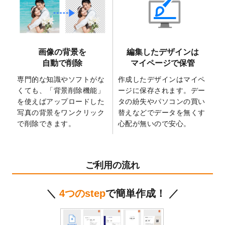
2025/6/9
「
背景削除機能
」を実装しました。
2025/4/3
DMのデザインテンプレート
を追加しまし
た。
2025/2/21
マスキングテープのデザインテンプレート
画像の背景を
編集したデザインは
を追加しました。
自動で削除
マイページで保管
2025/2/4
マスキングテープのデザインテンプレート
を追加しました。
専門的な知識やソフトがな
作成したデザインはマイペ
くても、「背景削除機能」
ージに保存されます。デー
2025/1/15
配置できるデータ形式が増えました。
を使えばアップロードした
タの紛失やパソコンの買い
（pdf、psd、eps、tifに対応）
写真の背景をワンクリック
替えなどでデータを無くす
2024/12/24
2025年版4月始まりのカレンダーデザイン
で削除できます。
心配が無いので安心。
テンプレート
を公開いたしました。
2024/11/27
【新商品】マスキングテープ
が作成できる
ようになりました！
ご利用の流れ
2024/10/11
箔押し年賀状のデザインテンプレート
を公
開いたしました。
＼
4つのstep
で簡単作成！ ／
2024/9/11
ステッカーのデザインテンプレート
を追加
しました。
2024/9/9
2025年巳年の年賀状デザインテンプレート