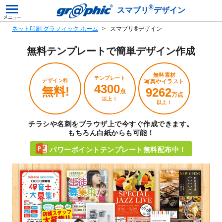
®
スマプリ
デザイン
ネット印刷 グラフィック ホーム
スマプリ®デザイン
無料テンプレートで
簡単デザイン作成
無料素材
テンプレート
デザイン料
写真やイラスト
4300
無料!
9262
点
万点
以上！
以上！
チラシや名刺をブラウザ上で今すぐ作成できます。
もちろん白紙からも可能！
パワーポイントテンプレート無料配布中！