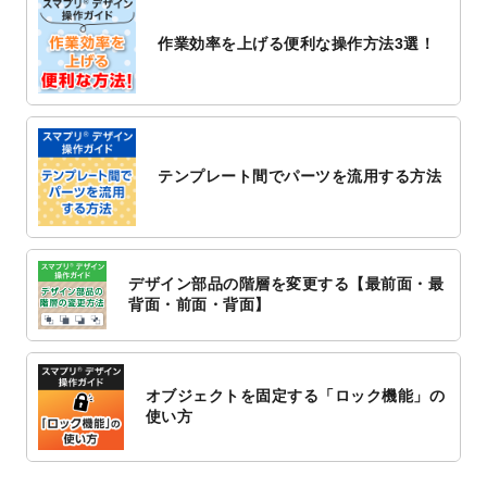
2022/10/26
マッサージ・整体のチラシデザインテンプ
作業効率を上げる便利な操作方法3選！
レート
を追加しました。
2022/10/26
はり・灸のチラシデザインテンプレート
を
追加しました。
2022/10/20
箔押し年賀状のデザインテンプレート
を公
開いたしました。
テンプレート間でパーツを流用する方法
2022/10/14
年賀ポスターのデザインテンプレート
を公
開いたしました。
2022/10/6
チラシ作成から
ポスティング配布注文
まで
対応いたしました。
デザイン部品の階層を変更する【最前面・最
2022/10/1
2023年版1月始まりのカレンダーデザイン
背面・前面・背面】
テンプレート
を公開いたしました。
2022/9/21
コンサートのチラシデザインテンプレート
を追加しました。
オブジェクトを固定する「ロック機能」の
2022/9/5
年賀状のデザインテンプレート
を公開いた
使い方
しました。
2022/9/5
喪中はがきのデザインテンプレート
を公開