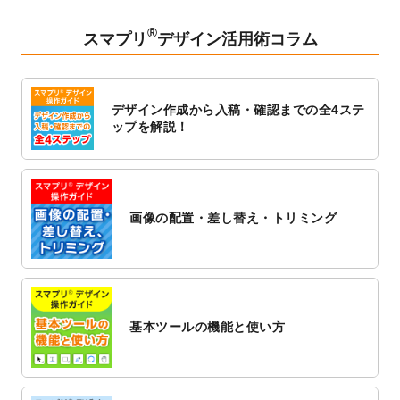
2023/2/24
クリアファイルのデザインテンプレート
を
追加しました。
®
スマプリ
デザイン活用術コラム
2023/1/13
4月始まりのカレンダーデザインテンプレー
ト
を追加しました。
2023/1/5
スタンプカードのデザインテンプレート
を
デザイン作成から入稿・確認までの全4ステ
追加しました。
ップを解説！
2022/12/26
サーバーメンテナンスに伴う全サービス停
止のお知らせ
2022/12/16
ポスターカレンダーのデザインテンプレー
ト
を公開いたしました。
画像の配置・差し替え・トリミング
2022/12/1
プログラミング教室のチラシデザインテン
プレート
を追加しました。
2022/11/25
【新商品】封筒
が作成できるようになりま
した！
基本ツールの機能と使い方
2022/11/25
【新商品】クリアファイル
が作成できるよ
うになりました！
2022/11/4
のし紙のデザインテンプレート
を公開いた
しました。