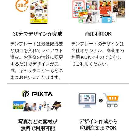
しました。
2026/5/28
【新商品】マグネットステッカー
が作成で
きるようになりました！
2026/5/21
コラム「
デザイン作成から入稿・確認まで
30分でデザインが完成
商用利用OK
の全4ステップを解説！
」を公開いたしまし
た。
テンプレートは最低限必要
テンプレートのデザインは
2026/4/23
コラム「
画像の配置・差し替え・トリミン
な項目を入れてレイアウト
当社オリジナル。商業用の
グ
」「
テンプレート間でパーツを流用する
済み。お客様の情報に変更
利用もOKですので安心し
方法
」を公開いたしました。
するだけでデザインが完
てご利用ください。
成。キャッチコピーもその
2026/4/21
アクリルキーホルダーのデザインテンプレ
ままお使いいただけます。
ート
を追加いたしました。
2026/3/17
【新商品】缶バッジ
が作成できるようにな
りました！
2025/12/22
【新商品】アクリルキーホルダー
が作成で
きるようになりました！
2025/12/22
2026年版4月始まりのカレンダーデザイン
デザイン作成から
写真などの素材が
テンプレート
を公開いたしました。
印刷注文までOK
無料で利用可能
2025/10/7
箔押し年賀状のデザインテンプレート
を公