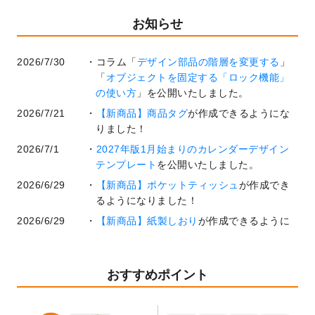
お知らせ
2026/7/30
コラム「
デザイン部品の階層を変更する
」
「
オブジェクトを固定する「ロック機能」
の使い方
」を公開いたしました。
2026/7/21
【新商品】商品タグ
が作成できるようにな
りました！
2026/7/1
2027年版1月始まりのカレンダーデザイン
テンプレート
を公開いたしました。
2026/6/29
【新商品】ポケットティッシュ
が作成でき
るようになりました！
2026/6/29
【新商品】紙製しおり
が作成できるように
なりました！
2026/6/22
コラム「
基本ツールの機能と使い方
」「
作
業効率を上げる便利な操作方法3選！
」を公
おすすめポイント
開いたしました。
2026/6/19
暑中見舞いのデザインテンプレート
を追加