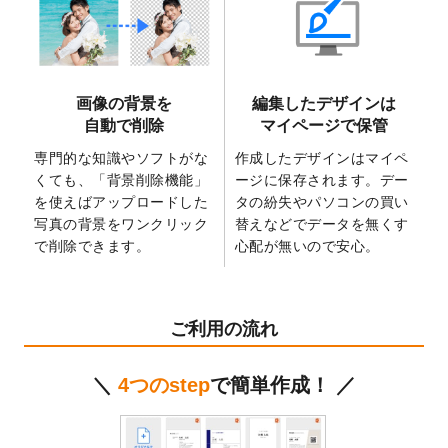
2025/6/9
「
背景削除機能
」を実装しました。
2025/4/3
DMのデザインテンプレート
を追加しまし
た。
2025/2/21
マスキングテープのデザインテンプレート
画像の背景を
編集したデザインは
を追加しました。
自動で削除
マイページで保管
2025/2/4
マスキングテープのデザインテンプレート
を追加しました。
専門的な知識やソフトがな
作成したデザインはマイペ
くても、「背景削除機能」
ージに保存されます。デー
2025/1/15
配置できるデータ形式が増えました。
を使えばアップロードした
タの紛失やパソコンの買い
（pdf、psd、eps、tifに対応）
写真の背景をワンクリック
替えなどでデータを無くす
2024/12/24
2025年版4月始まりのカレンダーデザイン
で削除できます。
心配が無いので安心。
テンプレート
を公開いたしました。
2024/11/27
【新商品】マスキングテープ
が作成できる
ようになりました！
ご利用の流れ
2024/10/11
箔押し年賀状のデザインテンプレート
を公
開いたしました。
＼
4つのstep
で簡単作成！ ／
2024/9/11
ステッカーのデザインテンプレート
を追加
しました。
2024/9/9
2025年巳年の年賀状デザインテンプレート