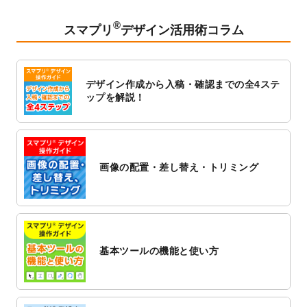
2023/2/24
クリアファイルのデザインテンプレート
を
追加しました。
®
スマプリ
デザイン活用術コラム
2023/1/13
4月始まりのカレンダーデザインテンプレー
ト
を追加しました。
2023/1/5
スタンプカードのデザインテンプレート
を
デザイン作成から入稿・確認までの全4ステ
追加しました。
ップを解説！
2022/12/26
サーバーメンテナンスに伴う全サービス停
止のお知らせ
2022/12/16
ポスターカレンダーのデザインテンプレー
ト
を公開いたしました。
画像の配置・差し替え・トリミング
2022/12/1
プログラミング教室のチラシデザインテン
プレート
を追加しました。
2022/11/25
【新商品】封筒
が作成できるようになりま
した！
基本ツールの機能と使い方
2022/11/25
【新商品】クリアファイル
が作成できるよ
うになりました！
2022/11/4
のし紙のデザインテンプレート
を公開いた
しました。