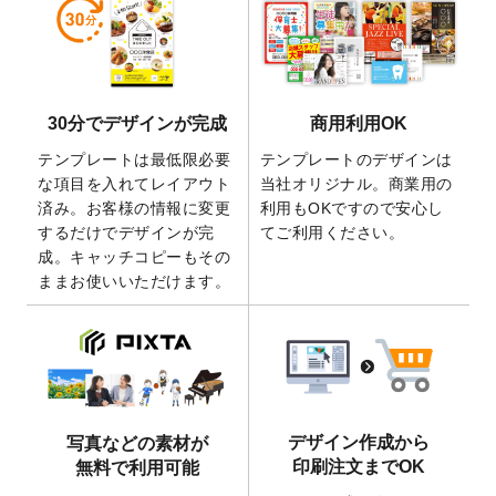
しました。
2026/5/28
【新商品】マグネットステッカー
が作成で
きるようになりました！
2026/5/21
コラム「
デザイン作成から入稿・確認まで
30分でデザインが完成
商用利用OK
の全4ステップを解説！
」を公開いたしまし
た。
テンプレートは最低限必要
テンプレートのデザインは
2026/4/23
コラム「
画像の配置・差し替え・トリミン
な項目を入れてレイアウト
当社オリジナル。商業用の
グ
」「
テンプレート間でパーツを流用する
済み。お客様の情報に変更
利用もOKですので安心し
方法
」を公開いたしました。
するだけでデザインが完
てご利用ください。
成。キャッチコピーもその
2026/4/21
アクリルキーホルダーのデザインテンプレ
ままお使いいただけます。
ート
を追加いたしました。
2026/3/17
【新商品】缶バッジ
が作成できるようにな
りました！
2025/12/22
【新商品】アクリルキーホルダー
が作成で
きるようになりました！
2025/12/22
2026年版4月始まりのカレンダーデザイン
デザイン作成から
写真などの素材が
テンプレート
を公開いたしました。
印刷注文までOK
無料で利用可能
2025/10/7
箔押し年賀状のデザインテンプレート
を公