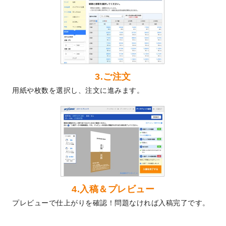
2024/5/22
エコノミータイプののぼり
が作成できるよ
うになりました！
2024/4/30
【新商品】のぼり
が作成できるようになり
ました！
2024/3/21
DMのデザインテンプレート
を追加しまし
た。
3.ご注文
2023/12/22
【新商品】ステッカー
が作成できるように
用紙や枚数を選択し、注文に進みます。
なりました！
2023/12/15
2024年版4月始まりのカレンダーデザイン
テンプレート
を公開いたしました。
2023/10/10
2024年辰年の年賀ポスターデザインテンプ
レート
を公開いたしました。
2023/10/4
箔押し年賀状のデザインテンプレート
を公
開いたしました。
2023/9/25
クリアファイル、封筒、うちわにてオリジ
4.入稿＆プレビュー
ナルデザインで作成できるようになりまし
プレビューで仕上がりを確認！問題なければ入稿完了です。
た！
2023/9/5
2024年辰年の年賀状デザインテンプレート