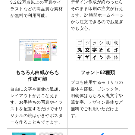
デザイン作成が終わったら
9,262万点以上の写真やイ
開いたしました。
そのまま印刷の注文が行え
ラストなどの高品質な素材
2025/9/30
【新商品】クリアファイルバッグ
が作成で
ます。24時間ホームページ
が無料で利用可能。
きるようになりました！
から注文できるのでお急ぎ
でも安心。
2025/9/10
2026年午年の年賀状デザインテンプレート
を公開いたしました。
2025/9/10
喪中はがき・寒中見舞いのデザインテンプ
レート
を公開いたしました。
2025/8/1
9,160万点以上の写真やイラスト素材が無料
で使えるようになりました。
もちろん白紙からも
フォント62種類
2025/7/30
キャンバスプリントのデザインテンプレー
作成可能
ト
を追加いたしました。
プロも使用するモリサワの
自由に文字や画像の追加、
書体を搭載。ゴシック体、
2025/6/30
暑中見舞いのデザインテンプレート
を追加
レイアウトがおこなえま
明朝体はもちろん丸文字や
しました。
す。お手持ちの写真やイラ
筆文字、デザイン書体など
2025/6/27
キャンバスプリントのデザインテンプレー
ストを配置するだけでオリ
無料でご利用いただけま
ト
を追加いたしました。
ジナルの絵はがきやポスタ
す。
2025/6/24
2026年版1月始まりのカレンダーデザイン
ーを作ることもできます。
テンプレート
を公開いたしました。