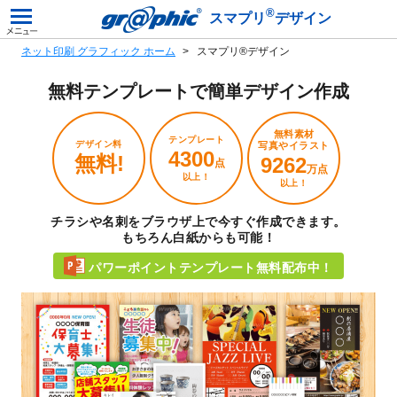
®
スマプリ
デザイン
ネット印刷 グラフィック ホーム
スマプリ®デザイン
無料テンプレートで
簡単デザイン作成
無料素材
テンプレート
デザイン料
写真やイラスト
4300
無料!
9262
点
万点
以上！
以上！
チラシや名刺をブラウザ上で今すぐ作成できます。
もちろん白紙からも可能！
パワーポイントテンプレート無料配布中！