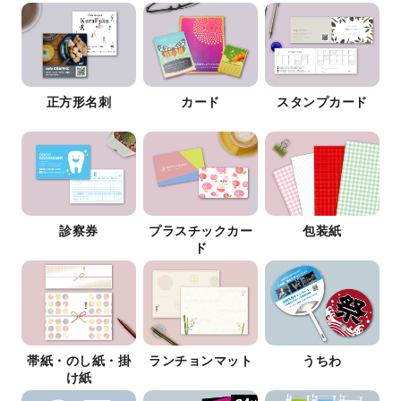
正方形名刺
カード
スタンプカード
診察券
プラスチックカー
包装紙
ド
帯紙・のし紙・掛
ランチョンマット
うちわ
け紙