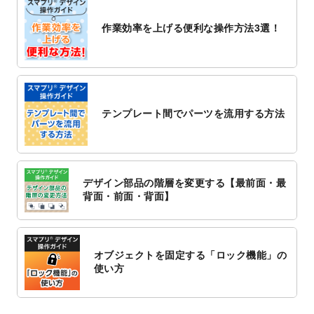
2022/10/26
マッサージ・整体のチラシデザインテンプ
作業効率を上げる便利な操作方法3選！
レート
を追加しました。
2022/10/26
はり・灸のチラシデザインテンプレート
を
追加しました。
2022/10/20
箔押し年賀状のデザインテンプレート
を公
開いたしました。
テンプレート間でパーツを流用する方法
2022/10/14
年賀ポスターのデザインテンプレート
を公
開いたしました。
2022/10/6
チラシ作成から
ポスティング配布注文
まで
対応いたしました。
デザイン部品の階層を変更する【最前面・最
2022/10/1
2023年版1月始まりのカレンダーデザイン
背面・前面・背面】
テンプレート
を公開いたしました。
2022/9/21
コンサートのチラシデザインテンプレート
を追加しました。
オブジェクトを固定する「ロック機能」の
2022/9/5
年賀状のデザインテンプレート
を公開いた
使い方
しました。
2022/9/5
喪中はがきのデザインテンプレート
を公開