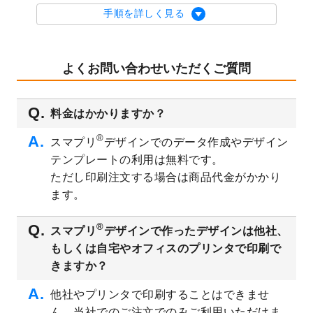
を公開いたしました。
手順を詳しく見る
2023/9/1
2024年版1月始まりのカレンダーデザイン
テンプレート
を公開いたしました。
2023/8/29
オリジナルサイズ、変型サイズで作成でき
よくお問い合わせいただくご質問
るようになりました！
2023/8/18
チケットのデザインテンプレート
を追加し
料金はかかりますか？
ました。
2023/8/7
【新商品】チケット
が作成できるようにな
®
スマプリ
デザインでのデータ作成やデザイン
りました！
テンプレートの利用は無料です。
2023/8/2
美容・エステのチラシデザインテンプレー
ただし印刷注文する場合は商品代金がかかり
ト
を追加しました。
ます。
2023/6/28
暑中見舞いのデザインテンプレート
を公開
いたしました。
®
スマプリ
デザインで作ったデザインは他社、
2023/6/12
うちわのデザインテンプレート
を公開いた
もしくは自宅やオフィスのプリンタで印刷で
しました。
きますか？
2023/5/9
ランチョンマットのデザインテンプレート
を公開いたしました。
他社やプリンタで印刷することはできませ
ん。当社でのご注文でのみご利用いただけま
2023/5/9
書類カバー（見積書表紙）のデザインテン