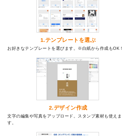
を公開いたしました。
2024/9/9
喪中はがきのデザインテンプレート
を公開
いたしました。
2024/9/2
2025年版1月始まりのカレンダーデザイン
テンプレート
を公開いたしました。
1.テンプレートを選ぶ
2024/8/20
【新商品】コースター
が作成できるように
お好きなテンプレートを選びます。※白紙から作成もOK！
なりました！
2024/7/25
プラスチックカードのデザインテンプレー
ト
を追加しました。
2024/7/9
回数券のデザインテンプレート
を追加しま
した。
2024/7/5
暑中見舞いのデザインテンプレート
を追加
しました。
2024/6/17
メッセージカードのデザインテンプレート
2.デザイン作成
を追加しました。
文字の編集や写真をアップロード。スタンプ素材も使えま
2024/6/14
【新商品】回数券
が作成できるようになり
す。
ました！