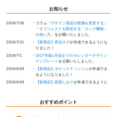
お知らせ
2026/7/30
コラム「
デザイン部品の階層を変更する
」
「
オブジェクトを固定する「ロック機能」
の使い方
」を公開いたしました。
2026/7/21
【新商品】商品タグ
が作成できるようにな
りました！
2026/7/1
2027年版1月始まりのカレンダーデザイン
テンプレート
を公開いたしました。
2026/6/29
【新商品】ポケットティッシュ
が作成でき
るようになりました！
2026/6/29
【新商品】紙製しおり
が作成できるように
なりました！
2026/6/22
コラム「
基本ツールの機能と使い方
」「
作
業効率を上げる便利な操作方法3選！
」を公
おすすめポイント
開いたしました。
2026/6/19
暑中見舞いのデザインテンプレート
を追加