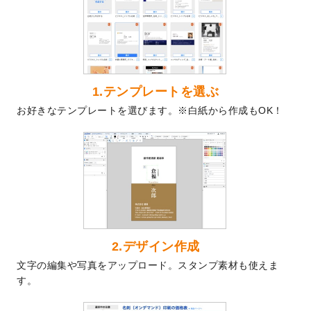
を公開いたしました。
2024/9/9
喪中はがきのデザインテンプレート
を公開
いたしました。
2024/9/2
2025年版1月始まりのカレンダーデザイン
テンプレート
を公開いたしました。
1.テンプレートを選ぶ
2024/8/20
【新商品】コースター
が作成できるように
お好きなテンプレートを選びます。※白紙から作成もOK！
なりました！
2024/7/25
プラスチックカードのデザインテンプレー
ト
を追加しました。
2024/7/9
回数券のデザインテンプレート
を追加しま
した。
2024/7/5
暑中見舞いのデザインテンプレート
を追加
しました。
2024/6/17
メッセージカードのデザインテンプレート
2.デザイン作成
を追加しました。
文字の編集や写真をアップロード。スタンプ素材も使えま
2024/6/14
【新商品】回数券
が作成できるようになり
す。
ました！