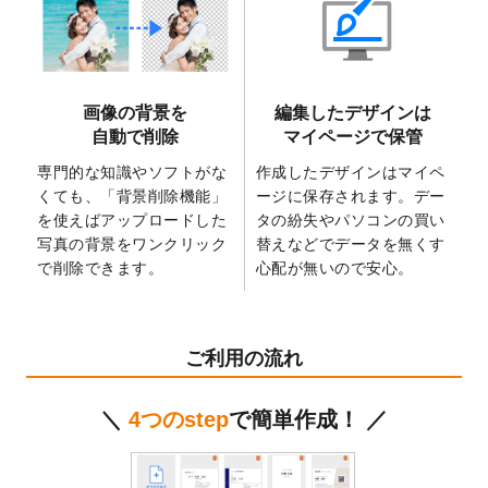
2025/6/9
「
背景削除機能
」を実装しました。
2025/4/3
DMのデザインテンプレート
を追加しまし
た。
2025/2/21
マスキングテープのデザインテンプレート
画像の背景を
編集したデザインは
を追加しました。
自動で削除
マイページで保管
2025/2/4
マスキングテープのデザインテンプレート
を追加しました。
専門的な知識やソフトがな
作成したデザインはマイペ
くても、「背景削除機能」
ージに保存されます。デー
2025/1/15
配置できるデータ形式が増えました。
を使えばアップロードした
タの紛失やパソコンの買い
（pdf、psd、eps、tifに対応）
写真の背景をワンクリック
替えなどでデータを無くす
2024/12/24
2025年版4月始まりのカレンダーデザイン
で削除できます。
心配が無いので安心。
テンプレート
を公開いたしました。
2024/11/27
【新商品】マスキングテープ
が作成できる
ようになりました！
ご利用の流れ
2024/10/11
箔押し年賀状のデザインテンプレート
を公
開いたしました。
＼
4つのstep
で簡単作成！ ／
2024/9/11
ステッカーのデザインテンプレート
を追加
しました。
2024/9/9
2025年巳年の年賀状デザインテンプレート