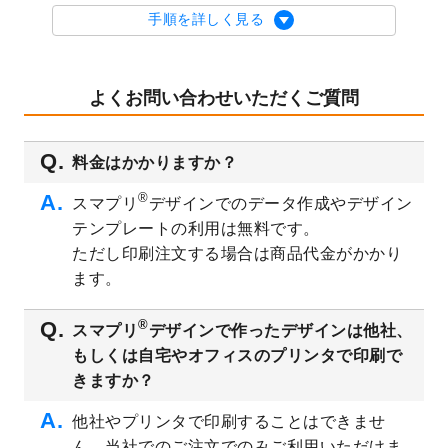
を公開いたしました。
手順を詳しく見る
2023/9/1
2024年版1月始まりのカレンダーデザイン
テンプレート
を公開いたしました。
2023/8/29
オリジナルサイズ、変型サイズで作成でき
よくお問い合わせいただくご質問
るようになりました！
2023/8/18
チケットのデザインテンプレート
を追加し
料金はかかりますか？
ました。
2023/8/7
【新商品】チケット
が作成できるようにな
®
スマプリ
デザインでのデータ作成やデザイン
りました！
テンプレートの利用は無料です。
2023/8/2
美容・エステのチラシデザインテンプレー
ただし印刷注文する場合は商品代金がかかり
ト
を追加しました。
ます。
2023/6/28
暑中見舞いのデザインテンプレート
を公開
いたしました。
®
スマプリ
デザインで作ったデザインは他社、
2023/6/12
うちわのデザインテンプレート
を公開いた
もしくは自宅やオフィスのプリンタで印刷で
しました。
きますか？
2023/5/9
ランチョンマットのデザインテンプレート
を公開いたしました。
他社やプリンタで印刷することはできませ
ん。当社でのご注文でのみご利用いただけま
2023/5/9
書類カバー（見積書表紙）のデザインテン