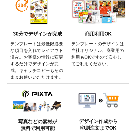
しました。
2026/5/28
【新商品】マグネットステッカー
が作成で
きるようになりました！
2026/5/21
コラム「
デザイン作成から入稿・確認まで
30分でデザインが完成
商用利用OK
の全4ステップを解説！
」を公開いたしまし
た。
テンプレートは最低限必要
テンプレートのデザインは
2026/4/23
コラム「
画像の配置・差し替え・トリミン
な項目を入れてレイアウト
当社オリジナル。商業用の
グ
」「
テンプレート間でパーツを流用する
済み。お客様の情報に変更
利用もOKですので安心し
方法
」を公開いたしました。
するだけでデザインが完
てご利用ください。
成。キャッチコピーもその
2026/4/21
アクリルキーホルダーのデザインテンプレ
ままお使いいただけます。
ート
を追加いたしました。
2026/3/17
【新商品】缶バッジ
が作成できるようにな
りました！
2025/12/22
【新商品】アクリルキーホルダー
が作成で
きるようになりました！
2025/12/22
2026年版4月始まりのカレンダーデザイン
デザイン作成から
写真などの素材が
テンプレート
を公開いたしました。
印刷注文までOK
無料で利用可能
2025/10/7
箔押し年賀状のデザインテンプレート
を公