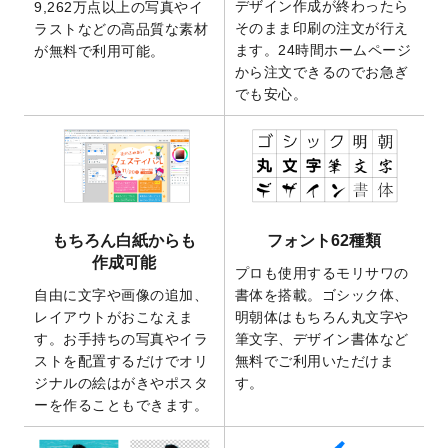
デザイン作成が終わったら
9,262万点以上の写真やイ
開いたしました。
そのまま印刷の注文が行え
ラストなどの高品質な素材
2025/9/30
【新商品】クリアファイルバッグ
が作成で
ます。24時間ホームページ
が無料で利用可能。
きるようになりました！
から注文できるのでお急ぎ
でも安心。
2025/9/10
2026年午年の年賀状デザインテンプレート
を公開いたしました。
2025/9/10
喪中はがき・寒中見舞いのデザインテンプ
レート
を公開いたしました。
2025/8/1
9,160万点以上の写真やイラスト素材が無料
で使えるようになりました。
もちろん白紙からも
フォント62種類
2025/7/30
キャンバスプリントのデザインテンプレー
作成可能
ト
を追加いたしました。
プロも使用するモリサワの
自由に文字や画像の追加、
書体を搭載。ゴシック体、
2025/6/30
暑中見舞いのデザインテンプレート
を追加
レイアウトがおこなえま
明朝体はもちろん丸文字や
しました。
す。お手持ちの写真やイラ
筆文字、デザイン書体など
2025/6/27
キャンバスプリントのデザインテンプレー
ストを配置するだけでオリ
無料でご利用いただけま
ト
を追加いたしました。
ジナルの絵はがきやポスタ
す。
2025/6/24
2026年版1月始まりのカレンダーデザイン
ーを作ることもできます。
テンプレート
を公開いたしました。