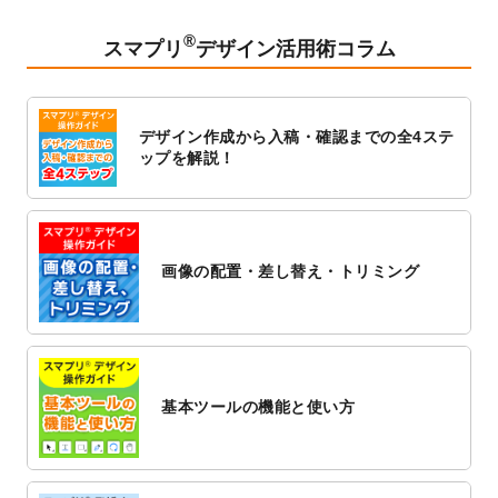
2023/2/24
クリアファイルのデザインテンプレート
を
追加しました。
®
スマプリ
デザイン活用術コラム
2023/1/13
4月始まりのカレンダーデザインテンプレー
ト
を追加しました。
2023/1/5
スタンプカードのデザインテンプレート
を
デザイン作成から入稿・確認までの全4ステ
追加しました。
ップを解説！
2022/12/26
サーバーメンテナンスに伴う全サービス停
止のお知らせ
2022/12/16
ポスターカレンダーのデザインテンプレー
ト
を公開いたしました。
画像の配置・差し替え・トリミング
2022/12/1
プログラミング教室のチラシデザインテン
プレート
を追加しました。
2022/11/25
【新商品】封筒
が作成できるようになりま
した！
基本ツールの機能と使い方
2022/11/25
【新商品】クリアファイル
が作成できるよ
うになりました！
2022/11/4
のし紙のデザインテンプレート
を公開いた
しました。