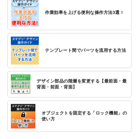
2022/10/26
マッサージ・整体のチラシデザインテンプ
作業効率を上げる便利な操作方法3選！
レート
を追加しました。
2022/10/26
はり・灸のチラシデザインテンプレート
を
追加しました。
2022/10/20
箔押し年賀状のデザインテンプレート
を公
開いたしました。
テンプレート間でパーツを流用する方法
2022/10/14
年賀ポスターのデザインテンプレート
を公
開いたしました。
2022/10/6
チラシ作成から
ポスティング配布注文
まで
対応いたしました。
デザイン部品の階層を変更する【最前面・最
2022/10/1
2023年版1月始まりのカレンダーデザイン
背面・前面・背面】
テンプレート
を公開いたしました。
2022/9/21
コンサートのチラシデザインテンプレート
を追加しました。
オブジェクトを固定する「ロック機能」の
2022/9/5
年賀状のデザインテンプレート
を公開いた
使い方
しました。
2022/9/5
喪中はがきのデザインテンプレート
を公開