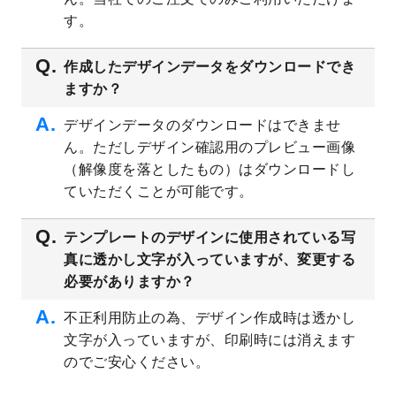
プレート
を公開いたしました。
す。
2023/4/28
シール・ラベルのデザインテンプレート
を
追加しました。
作成したデザインデータをダウンロードでき
ますか？
2023/4/20
飲食店のチラシデザインテンプレート
を追
加しました。
デザインデータのダウンロードはできませ
2023/4/18
セミナー・講演会のチラシデザインテンプ
ん。ただしデザイン確認用のプレビュー画像
レート
を追加しました。
（解像度を落としたもの）はダウンロードし
2023/4/18
スポーツジム・フィットネスクラブのチラ
ていただくことが可能です。
シデザインテンプレート
を追加しました。
2023/3/16
シール・ラベルのデザインテンプレート
を
テンプレートのデザインに使用されている写
公開いたしました。
真に透かし文字が入っていますが、変更する
2023/3/13
封筒（長3、洋長3、角2）のデザインテンプ
必要がありますか？
レート
を追加しました。
2023/3/13
クリアファイルのデザインテンプレート
を
不正利用防止の為、デザイン作成時は透かし
追加しました。
文字が入っていますが、印刷時には消えます
2023/3/2
パワーポイント版テンプレートをダウンロ
のでご安心ください。
ードできるようになりました！