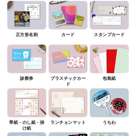
正方形名刺
カード
スタンプカード
診察券
プラスチックカー
包装紙
ド
帯紙・のし紙・掛
ランチョンマット
うちわ
け紙