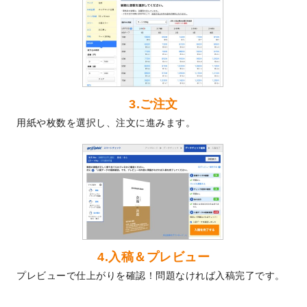
2024/5/22
エコノミータイプののぼり
が作成できるよ
うになりました！
2024/4/30
【新商品】のぼり
が作成できるようになり
ました！
2024/3/21
DMのデザインテンプレート
を追加しまし
た。
3.ご注文
2023/12/22
【新商品】ステッカー
が作成できるように
用紙や枚数を選択し、注文に進みます。
なりました！
2023/12/15
2024年版4月始まりのカレンダーデザイン
テンプレート
を公開いたしました。
2023/10/10
2024年辰年の年賀ポスターデザインテンプ
レート
を公開いたしました。
2023/10/4
箔押し年賀状のデザインテンプレート
を公
開いたしました。
2023/9/25
クリアファイル、封筒、うちわにてオリジ
4.入稿＆プレビュー
ナルデザインで作成できるようになりまし
プレビューで仕上がりを確認！問題なければ入稿完了です。
た！
2023/9/5
2024年辰年の年賀状デザインテンプレート