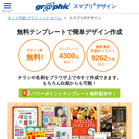
®
スマプリ
デザイン
ネット印刷 グラフィック ホーム
スマプリ®デザイン
無料テンプレートで
簡単デザイン作成
無料素材
テンプレート
デザイン料
写真やイラスト
4300
無料!
9262
点
万点
以上！
以上！
チラシや名刺をブラウザ上で今すぐ作成できます。
もちろん白紙からも可能！
パワーポイントテンプレート無料配布中！