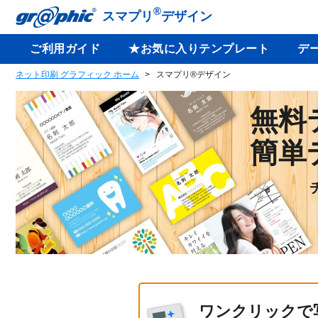
®
スマプリ
デザイン
ご利用ガイド
★お気に入りテンプレート
デ
ネット印刷 グラフィック ホーム
スマプリ®デザイン
無料
簡単
ワンクリックで