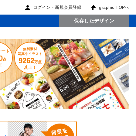
ログイン・新規会員登録
graphic TOPへ
保存したデザイン
無料素材
レート
写真やイラスト
0
9262
点
万点
！
以上！
。