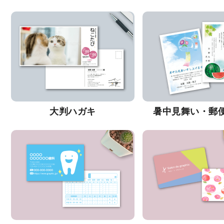
大判ハガキ
暑中見舞い・郵