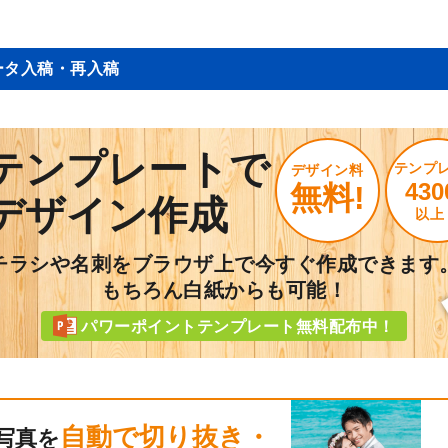
ータ入稿・再入稿
テンプレートで
テンプ
デザイン料
430
無料!
デザイン作成
以上
チラシや名刺をブラウザ上で今すぐ作成できます
もちろん白紙からも可能！
パワーポイントテンプレート無料配布中！
自動で切り抜き・
写真を