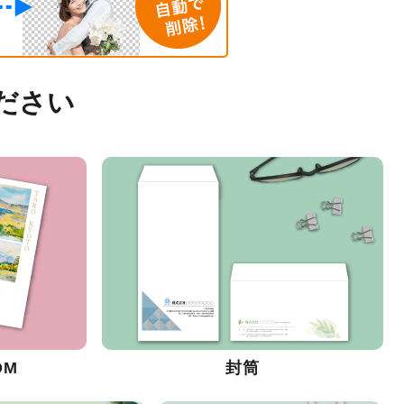
ださい
DM
封筒