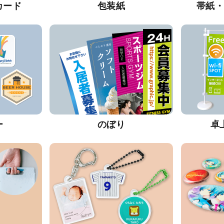
カード
包装紙
帯紙
ー
のぼり
卓