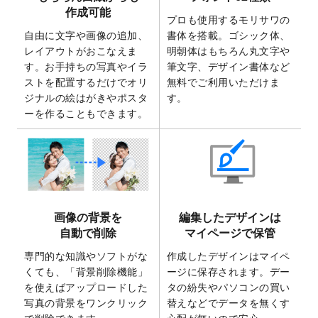
2025/7/30
キャンバスプリントのデザインテンプレー
作成可能
ト
を追加いたしました。
プロも使用するモリサワの
自由に文字や画像の追加、
書体を搭載。ゴシック体、
2025/6/30
暑中見舞いのデザインテンプレート
を追加
レイアウトがおこなえま
明朝体はもちろん丸文字や
しました。
す。お手持ちの写真やイラ
筆文字、デザイン書体など
2025/6/27
キャンバスプリントのデザインテンプレー
ストを配置するだけでオリ
無料でご利用いただけま
ト
を追加いたしました。
ジナルの絵はがきやポスタ
す。
2025/6/24
2026年版1月始まりのカレンダーデザイン
ーを作ることもできます。
テンプレート
を公開いたしました。
2025/6/9
「
背景削除機能
」を実装しました。
2025/4/3
DMのデザインテンプレート
を追加しまし
た。
2025/2/21
マスキングテープのデザインテンプレート
画像の背景を
編集したデザインは
を追加しました。
自動で削除
マイページで保管
2025/2/4
マスキングテープのデザインテンプレート
を追加しました。
専門的な知識やソフトがな
作成したデザインはマイペ
くても、「背景削除機能」
ージに保存されます。デー
2025/1/15
配置できるデータ形式が増えました。
を使えばアップロードした
タの紛失やパソコンの買い
（pdf、psd、eps、tifに対応）
写真の背景をワンクリック
替えなどでデータを無くす
2024/12/24
2025年版4月始まりのカレンダーデザイン