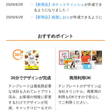
2026/6/29
【新商品】ポケットティッシュ
が作成でき
るようになりました！
2026/6/29
【新商品】紙製しおり
が作成できるように
なりました！
2026/6/22
コラム「
基本ツールの機能と使い方
」「
作
業効率を上げる便利な操作方法3選！
」を公
おすすめポイント
開いたしました。
2026/6/19
暑中見舞いのデザインテンプレート
を追加
しました。
2026/5/28
【新商品】マグネットステッカー
が作成で
きるようになりました！
2026/5/21
コラム「
デザイン作成から入稿・確認まで
30分でデザインが完成
商用利用OK
の全4ステップを解説！
」を公開いたしまし
た。
テンプレートは最低限必要
テンプレートのデザインは
2026/4/23
コラム「
画像の配置・差し替え・トリミン
な項目を入れてレイアウト
当社オリジナル。商業用の
グ
」「
テンプレート間でパーツを流用する
済み。お客様の情報に変更
利用もOKですので安心し
方法
」を公開いたしました。
するだけでデザインが完
てご利用ください。
成。キャッチコピーもその
2026/4/21
アクリルキーホルダーのデザインテンプレ