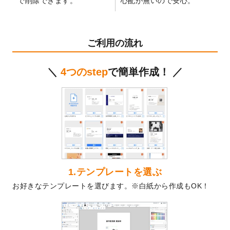
で削除できます。
心配が無いので安心。
テンプレート
を公開いたしました。
2024/11/27
【新商品】マスキングテープ
が作成できる
ようになりました！
ご利用の流れ
2024/10/11
箔押し年賀状のデザインテンプレート
を公
開いたしました。
＼
4つのstep
で簡単作成！ ／
2024/9/11
ステッカーのデザインテンプレート
を追加
しました。
2024/9/9
2025年巳年の年賀状デザインテンプレート
を公開いたしました。
2024/9/9
喪中はがきのデザインテンプレート
を公開
いたしました。
2024/9/2
2025年版1月始まりのカレンダーデザイン
テンプレート
を公開いたしました。
1.テンプレートを選ぶ
2024/8/20
【新商品】コースター
が作成できるように
お好きなテンプレートを選びます。※白紙から作成もOK！
なりました！
2024/7/25
プラスチックカードのデザインテンプレー
ト
を追加しました。