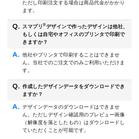
ただし印刷注文する場合は商品代金がかかり
ト
を追加しました。
ます。
2023/6/28
暑中見舞いのデザインテンプレート
を公開
いたしました。
®
スマプリ
デザインで作ったデザインは他社、
2023/6/12
うちわのデザインテンプレート
を公開いた
もしくは自宅やオフィスのプリンタで印刷で
しました。
きますか？
2023/5/9
ランチョンマットのデザインテンプレート
を公開いたしました。
他社やプリンタで印刷することはできませ
ん。当社でのご注文でのみご利用いただけま
2023/5/9
書類カバー（見積書表紙）のデザインテン
プレート
を公開いたしました。
す。
2023/4/28
シール・ラベルのデザインテンプレート
を
追加しました。
作成したデザインデータをダウンロードでき
ますか？
2023/4/20
飲食店のチラシデザインテンプレート
を追
加しました。
デザインデータのダウンロードはできませ
2023/4/18
セミナー・講演会のチラシデザインテンプ
ん。ただしデザイン確認用のプレビュー画像
レート
を追加しました。
（解像度を落としたもの）はダウンロードし
2023/4/18
スポーツジム・フィットネスクラブのチラ
ていただくことが可能です。
シデザインテンプレート
を追加しました。