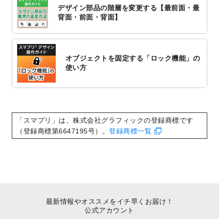
対応いたしました。
デザイン部品の階層を変更する【最前面・最
2022/10/1
2023年版1月始まりのカレンダーデザイン
背面・前面・背面】
テンプレート
を公開いたしました。
2022/9/21
コンサートのチラシデザインテンプレート
を追加しました。
オブジェクトを固定する「ロック機能」の
2022/9/5
年賀状のデザインテンプレート
を公開いた
使い方
しました。
2022/9/5
喪中はがきのデザインテンプレート
を公開
いたしました。
2022/8/24
印刷用データの解像度
を引き上げまし
「スマプリ」は、株式会社グラフィックの登録商標です
た！
（登録商標第6647195号）。
登録商標一覧
最新情報やオススメをイチ早くお届け！
公式アカウント