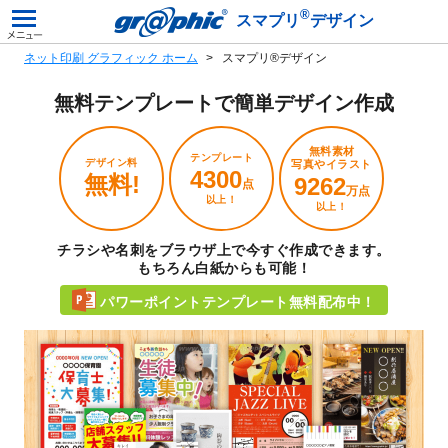
®
スマプリ
デザイン
ネット印刷 グラフィック ホーム
スマプリ®デザイン
無料テンプレートで
簡単デザイン作成
無料素材
テンプレート
デザイン料
写真やイラスト
4300
無料!
9262
点
万点
以上！
以上！
チラシや名刺をブラウザ上で今すぐ作成できます。
もちろん白紙からも可能！
パワーポイントテンプレート無料配布中！