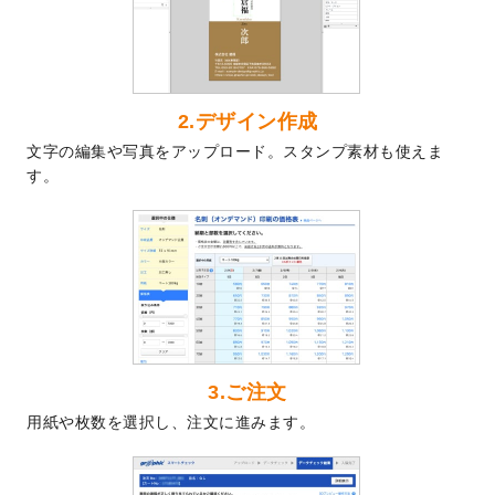
2024/7/9
回数券のデザインテンプレート
を追加しま
した。
2024/7/5
暑中見舞いのデザインテンプレート
を追加
しました。
2024/6/17
メッセージカードのデザインテンプレート
2.デザイン作成
を追加しました。
文字の編集や写真をアップロード。スタンプ素材も使えま
2024/6/14
【新商品】回数券
が作成できるようになり
す。
ました！
2024/5/22
エコノミータイプののぼり
が作成できるよ
うになりました！
2024/4/30
【新商品】のぼり
が作成できるようになり
ました！
2024/3/21
DMのデザインテンプレート
を追加しまし
た。
3.ご注文
2023/12/22
【新商品】ステッカー
が作成できるように
用紙や枚数を選択し、注文に進みます。
なりました！
2023/12/15
2024年版4月始まりのカレンダーデザイン
テンプレート
を公開いたしました。