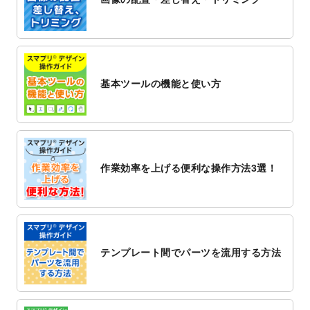
2022/12/1
プログラミング教室のチラシデザインテン
プレート
を追加しました。
2022/11/25
【新商品】封筒
が作成できるようになりま
した！
基本ツールの機能と使い方
2022/11/25
【新商品】クリアファイル
が作成できるよ
うになりました！
2022/11/4
のし紙のデザインテンプレート
を公開いた
しました。
2022/10/26
マッサージ・整体のチラシデザインテンプ
作業効率を上げる便利な操作方法3選！
レート
を追加しました。
2022/10/26
はり・灸のチラシデザインテンプレート
を
追加しました。
2022/10/20
箔押し年賀状のデザインテンプレート
を公
開いたしました。
テンプレート間でパーツを流用する方法
2022/10/14
年賀ポスターのデザインテンプレート
を公
開いたしました。
2022/10/6
チラシ作成から
ポスティング配布注文
まで