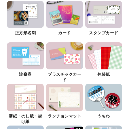
正方形名刺
カード
スタンプカード
診察券
プラスチックカー
包装紙
ド
帯紙・のし紙・掛
ランチョンマット
うちわ
け紙