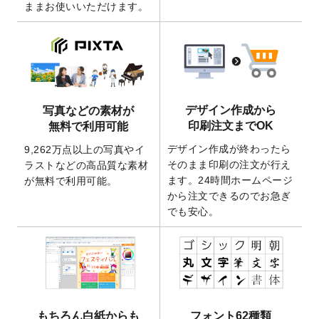
ままお使いいただけます。
ート
を追加いたしました。
2026/3/17
【新商品】缶バッジ
が作成できるようにな
りました！
2025/12/22
【新商品】アクリルキーホルダー
が作成で
きるようになりました！
2025/12/22
2026年版4月始まりのカレンダーデザイン
デザイン作成から
写真などの素材が
テンプレート
を公開いたしました。
印刷注文までOK
無料で利用可能
2025/10/7
箔押し年賀状のデザインテンプレート
を公
デザイン作成が終わったら
9,262万点以上の写真やイ
開いたしました。
そのまま印刷の注文が行え
ラストなどの高品質な素材
2025/9/30
【新商品】クリアファイルバッグ
が作成で
ます。24時間ホームページ
が無料で利用可能。
きるようになりました！
から注文できるのでお急ぎ
でも安心。
2025/9/10
2026年午年の年賀状デザインテンプレート
を公開いたしました。
2025/9/10
喪中はがき・寒中見舞いのデザインテンプ
レート
を公開いたしました。
2025/8/1
9,160万点以上の写真やイラスト素材が無料
で使えるようになりました。
もちろん白紙からも
フォント62種類