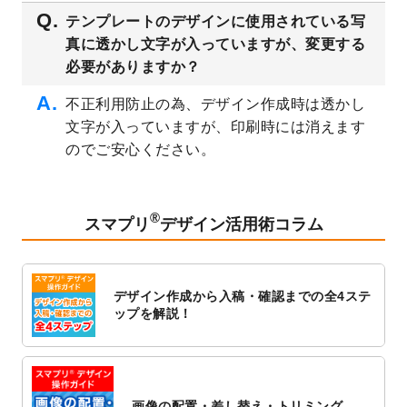
2023/3/16
シール・ラベルのデザインテンプレート
を
テンプレートのデザインに使用されている写
公開いたしました。
真に透かし文字が入っていますが、変更する
2023/3/13
封筒（長3、洋長3、角2）のデザインテンプ
必要がありますか？
レート
を追加しました。
2023/3/13
クリアファイルのデザインテンプレート
を
不正利用防止の為、デザイン作成時は透かし
追加しました。
文字が入っていますが、印刷時には消えます
2023/3/2
パワーポイント版テンプレートをダウンロ
のでご安心ください。
ードできるようになりました！
2023/2/24
クリアファイルのデザインテンプレート
を
追加しました。
®
スマプリ
デザイン活用術コラム
2023/1/13
4月始まりのカレンダーデザインテンプレー
ト
を追加しました。
2023/1/5
スタンプカードのデザインテンプレート
を
デザイン作成から入稿・確認までの全4ステ
追加しました。
ップを解説！
2022/12/26
サーバーメンテナンスに伴う全サービス停
止のお知らせ
2022/12/16
ポスターカレンダーのデザインテンプレー
ト
を公開いたしました。
画像の配置・差し替え・トリミング