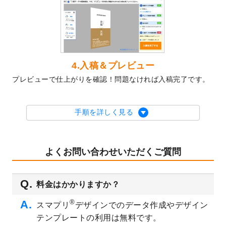
2023/10/10
2024年辰年の年賀ポスターデザインテンプ
レート
を公開いたしました。
2023/10/4
箔押し年賀状のデザインテンプレート
を公
開いたしました。
2023/9/25
クリアファイル、封筒、うちわにてオリジ
4.入稿＆プレビュー
ナルデザインで作成できるようになりまし
プレビューで仕上がりを確認！問題なければ入稿完了です。
た！
2023/9/5
2024年辰年の年賀状デザインテンプレート
を公開いたしました。
手順を詳しく見る
2023/9/1
2024年版1月始まりのカレンダーデザイン
テンプレート
を公開いたしました。
2023/8/29
オリジナルサイズ、変型サイズで作成でき
よくお問い合わせいただくご質問
るようになりました！
2023/8/18
チケットのデザインテンプレート
を追加し
料金はかかりますか？
ました。
2023/8/7
【新商品】チケット
が作成できるようにな
®
スマプリ
デザインでのデータ作成やデザイン
りました！
テンプレートの利用は無料です。
2023/8/2
美容・エステのチラシデザインテンプレー