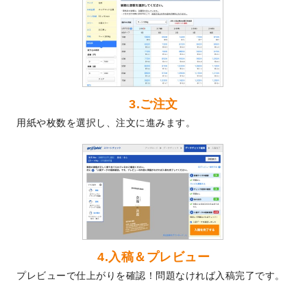
2024/5/22
エコノミータイプののぼり
が作成できるよ
うになりました！
2024/4/30
【新商品】のぼり
が作成できるようになり
ました！
2024/3/21
DMのデザインテンプレート
を追加しまし
た。
3.ご注文
2023/12/22
【新商品】ステッカー
が作成できるように
用紙や枚数を選択し、注文に進みます。
なりました！
2023/12/15
2024年版4月始まりのカレンダーデザイン
テンプレート
を公開いたしました。
2023/10/10
2024年辰年の年賀ポスターデザインテンプ
レート
を公開いたしました。
2023/10/4
箔押し年賀状のデザインテンプレート
を公
開いたしました。
2023/9/25
クリアファイル、封筒、うちわにてオリジ
4.入稿＆プレビュー
ナルデザインで作成できるようになりまし
プレビューで仕上がりを確認！問題なければ入稿完了です。
た！
2023/9/5
2024年辰年の年賀状デザインテンプレート