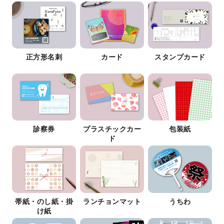
正方形名刺
カード
スタンプカード
診察券
プラスチックカー
包装紙
ド
帯紙・のし紙・掛
ランチョンマット
うちわ
け紙