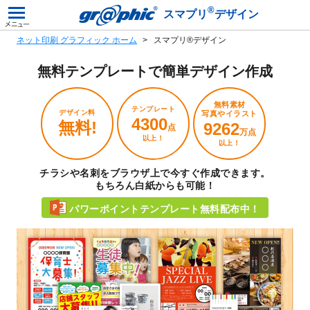
®
スマプリ
デザイン
ネット印刷 グラフィック ホーム
スマプリ®デザイン
無料テンプレートで
簡単デザイン作成
無料素材
テンプレート
デザイン料
写真やイラスト
4300
無料!
9262
点
万点
以上！
以上！
チラシや名刺をブラウザ上で今すぐ作成できます。
もちろん白紙からも可能！
パワーポイントテンプレート無料配布中！