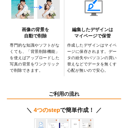
2025/6/9
「
背景削除機能
」を実装しました。
2025/4/3
DMのデザインテンプレート
を追加しまし
た。
2025/2/21
マスキングテープのデザインテンプレート
画像の背景を
編集したデザインは
を追加しました。
自動で削除
マイページで保管
2025/2/4
マスキングテープのデザインテンプレート
を追加しました。
専門的な知識やソフトがな
作成したデザインはマイペ
くても、「背景削除機能」
ージに保存されます。デー
2025/1/15
配置できるデータ形式が増えました。
を使えばアップロードした
タの紛失やパソコンの買い
（pdf、psd、eps、tifに対応）
写真の背景をワンクリック
替えなどでデータを無くす
2024/12/24
2025年版4月始まりのカレンダーデザイン
で削除できます。
心配が無いので安心。
テンプレート
を公開いたしました。
2024/11/27
【新商品】マスキングテープ
が作成できる
ようになりました！
ご利用の流れ
2024/10/11
箔押し年賀状のデザインテンプレート
を公
開いたしました。
＼
4つのstep
で簡単作成！ ／
2024/9/11
ステッカーのデザインテンプレート
を追加
しました。
2024/9/9
2025年巳年の年賀状デザインテンプレート