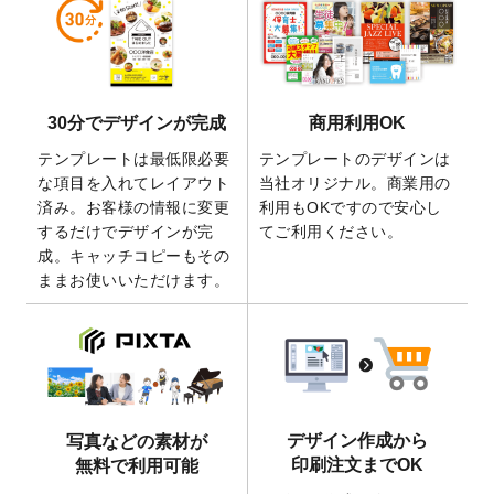
しました。
2026/5/28
【新商品】マグネットステッカー
が作成で
きるようになりました！
2026/5/21
コラム「
デザイン作成から入稿・確認まで
30分でデザインが完成
商用利用OK
の全4ステップを解説！
」を公開いたしまし
た。
テンプレートは最低限必要
テンプレートのデザインは
2026/4/23
コラム「
画像の配置・差し替え・トリミン
な項目を入れてレイアウト
当社オリジナル。商業用の
グ
」「
テンプレート間でパーツを流用する
済み。お客様の情報に変更
利用もOKですので安心し
方法
」を公開いたしました。
するだけでデザインが完
てご利用ください。
成。キャッチコピーもその
2026/4/21
アクリルキーホルダーのデザインテンプレ
ままお使いいただけます。
ート
を追加いたしました。
2026/3/17
【新商品】缶バッジ
が作成できるようにな
りました！
2025/12/22
【新商品】アクリルキーホルダー
が作成で
きるようになりました！
2025/12/22
2026年版4月始まりのカレンダーデザイン
デザイン作成から
写真などの素材が
テンプレート
を公開いたしました。
印刷注文までOK
無料で利用可能
2025/10/7
箔押し年賀状のデザインテンプレート
を公