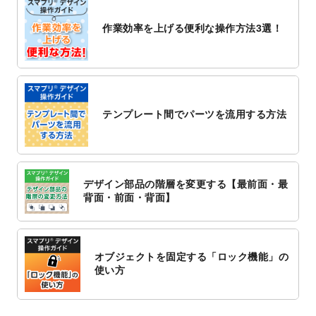
2022/10/26
マッサージ・整体のチラシデザインテンプ
作業効率を上げる便利な操作方法3選！
レート
を追加しました。
2022/10/26
はり・灸のチラシデザインテンプレート
を
追加しました。
2022/10/20
箔押し年賀状のデザインテンプレート
を公
開いたしました。
テンプレート間でパーツを流用する方法
2022/10/14
年賀ポスターのデザインテンプレート
を公
開いたしました。
2022/10/6
チラシ作成から
ポスティング配布注文
まで
対応いたしました。
デザイン部品の階層を変更する【最前面・最
2022/10/1
2023年版1月始まりのカレンダーデザイン
背面・前面・背面】
テンプレート
を公開いたしました。
2022/9/21
コンサートのチラシデザインテンプレート
を追加しました。
オブジェクトを固定する「ロック機能」の
2022/9/5
年賀状のデザインテンプレート
を公開いた
使い方
しました。
2022/9/5
喪中はがきのデザインテンプレート
を公開