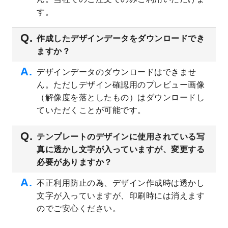
プレート
を公開いたしました。
す。
2023/4/28
シール・ラベルのデザインテンプレート
を
追加しました。
作成したデザインデータをダウンロードでき
ますか？
2023/4/20
飲食店のチラシデザインテンプレート
を追
加しました。
デザインデータのダウンロードはできませ
2023/4/18
セミナー・講演会のチラシデザインテンプ
ん。ただしデザイン確認用のプレビュー画像
レート
を追加しました。
（解像度を落としたもの）はダウンロードし
2023/4/18
スポーツジム・フィットネスクラブのチラ
ていただくことが可能です。
シデザインテンプレート
を追加しました。
2023/3/16
シール・ラベルのデザインテンプレート
を
テンプレートのデザインに使用されている写
公開いたしました。
真に透かし文字が入っていますが、変更する
2023/3/13
封筒（長3、洋長3、角2）のデザインテンプ
必要がありますか？
レート
を追加しました。
2023/3/13
クリアファイルのデザインテンプレート
を
不正利用防止の為、デザイン作成時は透かし
追加しました。
文字が入っていますが、印刷時には消えます
2023/3/2
パワーポイント版テンプレートをダウンロ
のでご安心ください。
ードできるようになりました！