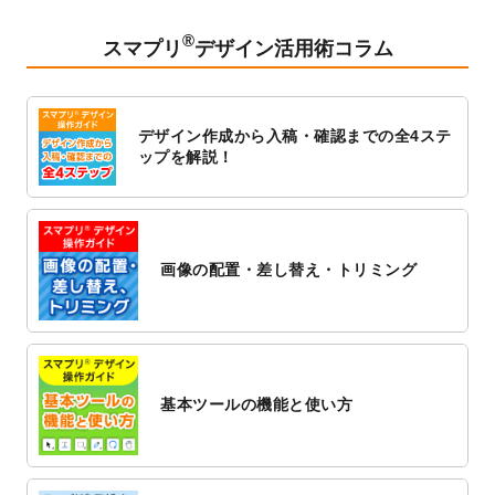
2023/2/24
クリアファイルのデザインテンプレート
を
追加しました。
®
スマプリ
デザイン活用術コラム
2023/1/13
4月始まりのカレンダーデザインテンプレー
ト
を追加しました。
2023/1/5
スタンプカードのデザインテンプレート
を
デザイン作成から入稿・確認までの全4ステ
追加しました。
ップを解説！
2022/12/26
サーバーメンテナンスに伴う全サービス停
止のお知らせ
2022/12/16
ポスターカレンダーのデザインテンプレー
ト
を公開いたしました。
画像の配置・差し替え・トリミング
2022/12/1
プログラミング教室のチラシデザインテン
プレート
を追加しました。
2022/11/25
【新商品】封筒
が作成できるようになりま
した！
基本ツールの機能と使い方
2022/11/25
【新商品】クリアファイル
が作成できるよ
うになりました！
2022/11/4
のし紙のデザインテンプレート
を公開いた
しました。