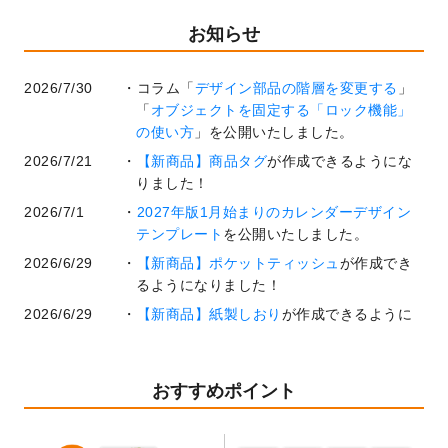
お知らせ
2026/7/30
コラム「
デザイン部品の階層を変更する
」
「
オブジェクトを固定する「ロック機能」
の使い方
」を公開いたしました。
2026/7/21
【新商品】商品タグ
が作成できるようにな
りました！
2026/7/1
2027年版1月始まりのカレンダーデザイン
テンプレート
を公開いたしました。
2026/6/29
【新商品】ポケットティッシュ
が作成でき
るようになりました！
2026/6/29
【新商品】紙製しおり
が作成できるように
なりました！
2026/6/22
コラム「
基本ツールの機能と使い方
」「
作
業効率を上げる便利な操作方法3選！
」を公
おすすめポイント
開いたしました。
2026/6/19
暑中見舞いのデザインテンプレート
を追加