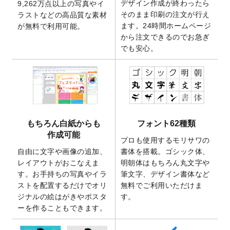
デザイン作成が終わったら
9,262万点以上の写真やイ
開いたしました。
そのまま印刷の注文が行え
ラストなどの高品質な素材
2025/9/30
【新商品】クリアファイルバッグ
が作成で
ます。24時間ホームページ
が無料で利用可能。
きるようになりました！
から注文できるのでお急ぎ
でも安心。
2025/9/10
2026年午年の年賀状デザインテンプレート
を公開いたしました。
2025/9/10
喪中はがき・寒中見舞いのデザインテンプ
レート
を公開いたしました。
2025/8/1
9,160万点以上の写真やイラスト素材が無料
で使えるようになりました。
もちろん白紙からも
フォント62種類
2025/7/30
キャンバスプリントのデザインテンプレー
作成可能
ト
を追加いたしました。
プロも使用するモリサワの
自由に文字や画像の追加、
書体を搭載。ゴシック体、
2025/6/30
暑中見舞いのデザインテンプレート
を追加
レイアウトがおこなえま
明朝体はもちろん丸文字や
しました。
す。お手持ちの写真やイラ
筆文字、デザイン書体など
2025/6/27
キャンバスプリントのデザインテンプレー
ストを配置するだけでオリ
無料でご利用いただけま
ト
を追加いたしました。
ジナルの絵はがきやポスタ
す。
2025/6/24
2026年版1月始まりのカレンダーデザイン
ーを作ることもできます。
テンプレート
を公開いたしました。