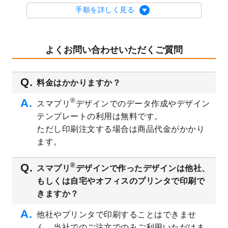
を公開いたしました。
手順を詳しく見る
2023/9/1
2024年版1月始まりのカレンダーデザイン
テンプレート
を公開いたしました。
2023/8/29
オリジナルサイズ、変型サイズで作成でき
よくお問い合わせいただくご質問
るようになりました！
2023/8/18
チケットのデザインテンプレート
を追加し
料金はかかりますか？
ました。
2023/8/7
【新商品】チケット
が作成できるようにな
®
スマプリ
デザインでのデータ作成やデザイン
りました！
テンプレートの利用は無料です。
2023/8/2
美容・エステのチラシデザインテンプレー
ただし印刷注文する場合は商品代金がかかり
ト
を追加しました。
ます。
2023/6/28
暑中見舞いのデザインテンプレート
を公開
いたしました。
®
スマプリ
デザインで作ったデザインは他社、
2023/6/12
うちわのデザインテンプレート
を公開いた
もしくは自宅やオフィスのプリンタで印刷で
しました。
きますか？
2023/5/9
ランチョンマットのデザインテンプレート
を公開いたしました。
他社やプリンタで印刷することはできませ
ん。当社でのご注文でのみご利用いただけま
2023/5/9
書類カバー（見積書表紙）のデザインテン