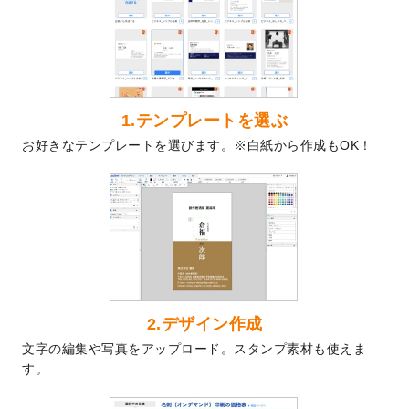
を公開いたしました。
2024/9/9
喪中はがきのデザインテンプレート
を公開
いたしました。
2024/9/2
2025年版1月始まりのカレンダーデザイン
テンプレート
を公開いたしました。
1.テンプレートを選ぶ
2024/8/20
【新商品】コースター
が作成できるように
お好きなテンプレートを選びます。※白紙から作成もOK！
なりました！
2024/7/25
プラスチックカードのデザインテンプレー
ト
を追加しました。
2024/7/9
回数券のデザインテンプレート
を追加しま
した。
2024/7/5
暑中見舞いのデザインテンプレート
を追加
しました。
2024/6/17
メッセージカードのデザインテンプレート
2.デザイン作成
を追加しました。
文字の編集や写真をアップロード。スタンプ素材も使えま
2024/6/14
【新商品】回数券
が作成できるようになり
す。
ました！