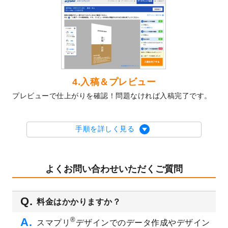
テンプレート
を公開いたしました。
2023/10/10
2024年辰年の年賀ポスターデザインテンプ
レート
を公開いたしました。
2023/10/4
箔押し年賀状のデザインテンプレート
を公
開いたしました。
2023/9/25
クリアファイル、封筒、うちわにてオリジ
4.入稿＆プレビュー
ナルデザインで作成できるようになりまし
プレビューで仕上がりを確認！問題なければ入稿完了です。
た！
2023/9/5
2024年辰年の年賀状デザインテンプレート
を公開いたしました。
手順を詳しく見る
2023/9/1
2024年版1月始まりのカレンダーデザイン
テンプレート
を公開いたしました。
2023/8/29
オリジナルサイズ、変型サイズで作成でき
よくお問い合わせいただくご質問
るようになりました！
2023/8/18
チケットのデザインテンプレート
を追加し
料金はかかりますか？
ました。
2023/8/7
【新商品】チケット
が作成できるようにな
®
スマプリ
デザインでのデータ作成やデザイン
りました！