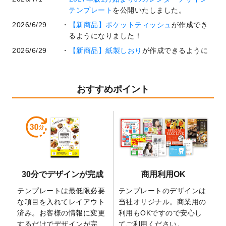
テンプレート
を公開いたしました。
2026/6/29
【新商品】ポケットティッシュ
が作成でき
るようになりました！
2026/6/29
【新商品】紙製しおり
が作成できるように
なりました！
2026/6/22
コラム「
基本ツールの機能と使い方
」「
作
業効率を上げる便利な操作方法3選！
」を公
おすすめポイント
開いたしました。
2026/6/19
暑中見舞いのデザインテンプレート
を追加
しました。
2026/5/28
【新商品】マグネットステッカー
が作成で
きるようになりました！
2026/5/21
コラム「
デザイン作成から入稿・確認まで
30分でデザインが完成
商用利用OK
の全4ステップを解説！
」を公開いたしまし
た。
テンプレートは最低限必要
テンプレートのデザインは
2026/4/23
コラム「
画像の配置・差し替え・トリミン
な項目を入れてレイアウト
当社オリジナル。商業用の
グ
」「
テンプレート間でパーツを流用する
済み。お客様の情報に変更
利用もOKですので安心し
方法
」を公開いたしました。
するだけでデザインが完
てご利用ください。