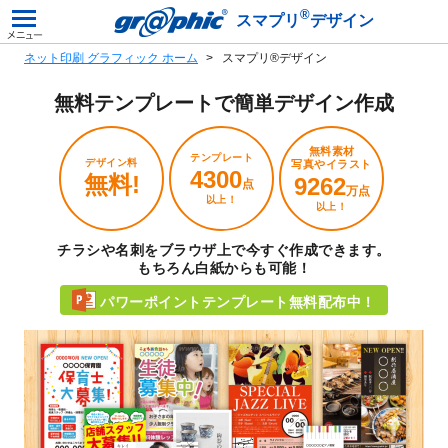
®
スマプリ
デザイン
ネット印刷 グラフィック ホーム
スマプリ®デザイン
無料テンプレートで
簡単デザイン作成
無料素材
テンプレート
デザイン料
写真やイラスト
4300
無料!
9262
点
万点
以上！
以上！
チラシや名刺をブラウザ上で今すぐ作成できます。
もちろん白紙からも可能！
パワーポイントテンプレート無料配布中！