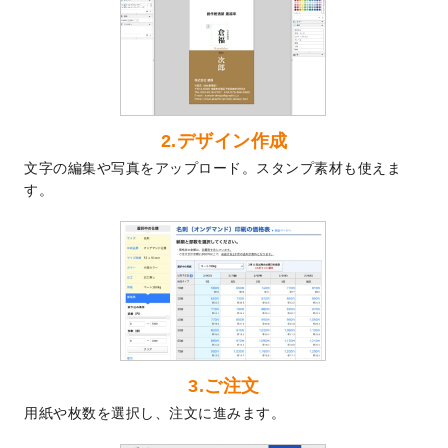
ト
を追加しました。
2024/7/9
回数券のデザインテンプレート
を追加しま
した。
2024/7/5
暑中見舞いのデザインテンプレート
を追加
しました。
2024/6/17
メッセージカードのデザインテンプレート
2.デザイン作成
を追加しました。
文字の編集や写真をアップロード。スタンプ素材も使えま
2024/6/14
【新商品】回数券
が作成できるようになり
す。
ました！
2024/5/22
エコノミータイプののぼり
が作成できるよ
うになりました！
2024/4/30
【新商品】のぼり
が作成できるようになり
ました！
2024/3/21
DMのデザインテンプレート
を追加しまし
た。
3.ご注文
2023/12/22
【新商品】ステッカー
が作成できるように
用紙や枚数を選択し、注文に進みます。
なりました！
2023/12/15
2024年版4月始まりのカレンダーデザイン