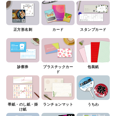
正方形名刺
カード
スタンプカード
診察券
プラスチックカー
包装紙
ド
帯紙・のし紙・掛
ランチョンマット
うちわ
け紙