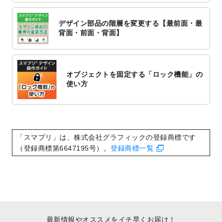
2022/10/6
チラシ作成から
ポスティング配布注文
まで
対応いたしました。
デザイン部品の階層を変更する【最前面・最
2022/10/1
2023年版1月始まりのカレンダーデザイン
背面・前面・背面】
テンプレート
を公開いたしました。
2022/9/21
コンサートのチラシデザインテンプレート
を追加しました。
オブジェクトを固定する「ロック機能」の
2022/9/5
年賀状のデザインテンプレート
を公開いた
使い方
しました。
2022/9/5
喪中はがきのデザインテンプレート
を公開
いたしました。
2022/8/24
印刷用データの解像度
を引き上げまし
「スマプリ」は、株式会社グラフィックの登録商標です
た！
（登録商標第6647195号）。
登録商標一覧
最新情報やオススメをイチ早くお届け！