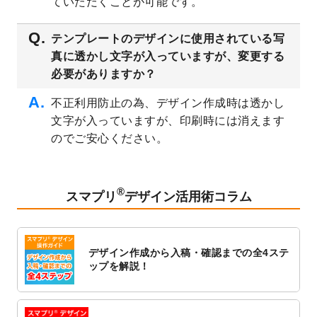
ていただくことが可能です。
シデザインテンプレート
を追加しました。
2023/3/16
シール・ラベルのデザインテンプレート
を
テンプレートのデザインに使用されている写
公開いたしました。
真に透かし文字が入っていますが、変更する
2023/3/13
封筒（長3、洋長3、角2）のデザインテンプ
必要がありますか？
レート
を追加しました。
2023/3/13
クリアファイルのデザインテンプレート
を
不正利用防止の為、デザイン作成時は透かし
追加しました。
文字が入っていますが、印刷時には消えます
2023/3/2
パワーポイント版テンプレートをダウンロ
のでご安心ください。
ードできるようになりました！
2023/2/24
クリアファイルのデザインテンプレート
を
追加しました。
®
スマプリ
デザイン活用術コラム
2023/1/13
4月始まりのカレンダーデザインテンプレー
ト
を追加しました。
2023/1/5
スタンプカードのデザインテンプレート
を
デザイン作成から入稿・確認までの全4ステ
追加しました。
ップを解説！
2022/12/26
サーバーメンテナンスに伴う全サービス停
止のお知らせ
2022/12/16
ポスターカレンダーのデザインテンプレー