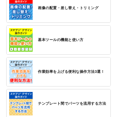
ト
を公開いたしました。
画像の配置・差し替え・トリミング
2022/12/1
プログラミング教室のチラシデザインテン
プレート
を追加しました。
2022/11/25
【新商品】封筒
が作成できるようになりま
した！
基本ツールの機能と使い方
2022/11/25
【新商品】クリアファイル
が作成できるよ
うになりました！
2022/11/4
のし紙のデザインテンプレート
を公開いた
しました。
2022/10/26
マッサージ・整体のチラシデザインテンプ
作業効率を上げる便利な操作方法3選！
レート
を追加しました。
2022/10/26
はり・灸のチラシデザインテンプレート
を
追加しました。
2022/10/20
箔押し年賀状のデザインテンプレート
を公
開いたしました。
テンプレート間でパーツを流用する方法
2022/10/14
年賀ポスターのデザインテンプレート
を公
開いたしました。