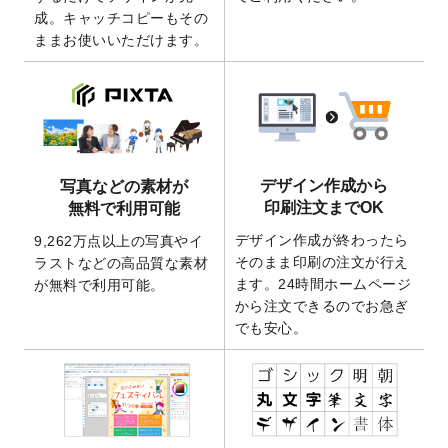
成。キャッチコピーもその
2026/4/21
アクリルキーホルダーのデザインテンプレ
ままお使いいただけます。
ート
を追加いたしました。
2026/3/17
【新商品】缶バッジ
が作成できるようにな
りました！
2025/12/22
【新商品】アクリルキーホルダー
が作成で
きるようになりました！
2025/12/22
2026年版4月始まりのカレンダーデザイン
デザイン作成から
写真などの素材が
テンプレート
を公開いたしました。
印刷注文までOK
無料で利用可能
2025/10/7
箔押し年賀状のデザインテンプレート
を公
デザイン作成が終わったら
9,262万点以上の写真やイ
開いたしました。
そのまま印刷の注文が行え
ラストなどの高品質な素材
2025/9/30
【新商品】クリアファイルバッグ
が作成で
ます。24時間ホームページ
が無料で利用可能。
きるようになりました！
から注文できるのでお急ぎ
でも安心。
2025/9/10
2026年午年の年賀状デザインテンプレート
を公開いたしました。
2025/9/10
喪中はがき・寒中見舞いのデザインテンプ
レート
を公開いたしました。
2025/8/1
9,160万点以上の写真やイラスト素材が無料