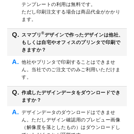
テンプレートの利用は無料です。
2023/8/2
美容・エステのチラシデザインテンプレー
ただし印刷注文する場合は商品代金がかかり
ト
を追加しました。
ます。
2023/6/28
暑中見舞いのデザインテンプレート
を公開
いたしました。
®
スマプリ
デザインで作ったデザインは他社、
2023/6/12
うちわのデザインテンプレート
を公開いた
もしくは自宅やオフィスのプリンタで印刷で
しました。
きますか？
2023/5/9
ランチョンマットのデザインテンプレート
を公開いたしました。
他社やプリンタで印刷することはできませ
ん。当社でのご注文でのみご利用いただけま
2023/5/9
書類カバー（見積書表紙）のデザインテン
プレート
を公開いたしました。
す。
2023/4/28
シール・ラベルのデザインテンプレート
を
追加しました。
作成したデザインデータをダウンロードでき
ますか？
2023/4/20
飲食店のチラシデザインテンプレート
を追
加しました。
デザインデータのダウンロードはできませ
2023/4/18
セミナー・講演会のチラシデザインテンプ
ん。ただしデザイン確認用のプレビュー画像
レート
を追加しました。
（解像度を落としたもの）はダウンロードし
2023/4/18
スポーツジム・フィットネスクラブのチラ