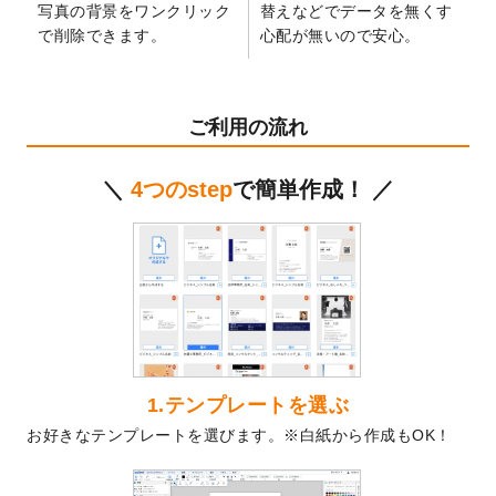
写真の背景をワンクリック
替えなどでデータを無くす
2024/12/24
2025年版4月始まりのカレンダーデザイン
で削除できます。
心配が無いので安心。
テンプレート
を公開いたしました。
2024/11/27
【新商品】マスキングテープ
が作成できる
ようになりました！
ご利用の流れ
2024/10/11
箔押し年賀状のデザインテンプレート
を公
開いたしました。
＼
4つのstep
で簡単作成！ ／
2024/9/11
ステッカーのデザインテンプレート
を追加
しました。
2024/9/9
2025年巳年の年賀状デザインテンプレート
を公開いたしました。
2024/9/9
喪中はがきのデザインテンプレート
を公開
いたしました。
2024/9/2
2025年版1月始まりのカレンダーデザイン
テンプレート
を公開いたしました。
1.テンプレートを選ぶ
2024/8/20
【新商品】コースター
が作成できるように
お好きなテンプレートを選びます。※白紙から作成もOK！
なりました！
2024/7/25
プラスチックカードのデザインテンプレー