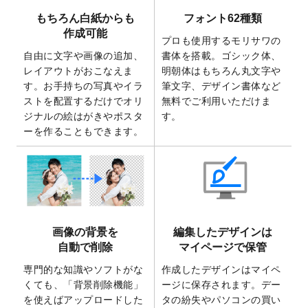
で使えるようになりました。
もちろん白紙からも
フォント62種類
2025/7/30
キャンバスプリントのデザインテンプレー
作成可能
ト
を追加いたしました。
プロも使用するモリサワの
自由に文字や画像の追加、
書体を搭載。ゴシック体、
2025/6/30
暑中見舞いのデザインテンプレート
を追加
レイアウトがおこなえま
明朝体はもちろん丸文字や
しました。
す。お手持ちの写真やイラ
筆文字、デザイン書体など
2025/6/27
キャンバスプリントのデザインテンプレー
ストを配置するだけでオリ
無料でご利用いただけま
ト
を追加いたしました。
ジナルの絵はがきやポスタ
す。
2025/6/24
2026年版1月始まりのカレンダーデザイン
ーを作ることもできます。
テンプレート
を公開いたしました。
2025/6/9
「
背景削除機能
」を実装しました。
2025/4/3
DMのデザインテンプレート
を追加しまし
た。
2025/2/21
マスキングテープのデザインテンプレート
画像の背景を
編集したデザインは
を追加しました。
自動で削除
マイページで保管
2025/2/4
マスキングテープのデザインテンプレート
を追加しました。
専門的な知識やソフトがな
作成したデザインはマイペ
くても、「背景削除機能」
ージに保存されます。デー
2025/1/15
配置できるデータ形式が増えました。
を使えばアップロードした
タの紛失やパソコンの買い
（pdf、psd、eps、tifに対応）