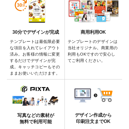
しました。
2026/5/28
【新商品】マグネットステッカー
が作成で
きるようになりました！
2026/5/21
コラム「
デザイン作成から入稿・確認まで
30分でデザインが完成
商用利用OK
の全4ステップを解説！
」を公開いたしまし
た。
テンプレートは最低限必要
テンプレートのデザインは
2026/4/23
コラム「
画像の配置・差し替え・トリミン
な項目を入れてレイアウト
当社オリジナル。商業用の
グ
」「
テンプレート間でパーツを流用する
済み。お客様の情報に変更
利用もOKですので安心し
方法
」を公開いたしました。
するだけでデザインが完
てご利用ください。
成。キャッチコピーもその
2026/4/21
アクリルキーホルダーのデザインテンプレ
ままお使いいただけます。
ート
を追加いたしました。
2026/3/17
【新商品】缶バッジ
が作成できるようにな
りました！
2025/12/22
【新商品】アクリルキーホルダー
が作成で
きるようになりました！
2025/12/22
2026年版4月始まりのカレンダーデザイン
デザイン作成から
写真などの素材が
テンプレート
を公開いたしました。
印刷注文までOK
無料で利用可能
2025/10/7
箔押し年賀状のデザインテンプレート
を公