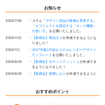
お知らせ
2026/7/30
コラム「
デザイン部品の階層を変更する
」
「
オブジェクトを固定する「ロック機能」
の使い方
」を公開いたしました。
2026/7/21
【新商品】商品タグ
が作成できるようにな
りました！
2026/7/1
2027年版1月始まりのカレンダーデザイン
テンプレート
を公開いたしました。
2026/6/29
【新商品】ポケットティッシュ
が作成でき
るようになりました！
2026/6/29
【新商品】紙製しおり
が作成できるように
なりました！
2026/6/22
コラム「
基本ツールの機能と使い方
」「
作
業効率を上げる便利な操作方法3選！
」を公
おすすめポイント
開いたしました。
2026/6/19
暑中見舞いのデザインテンプレート
を追加