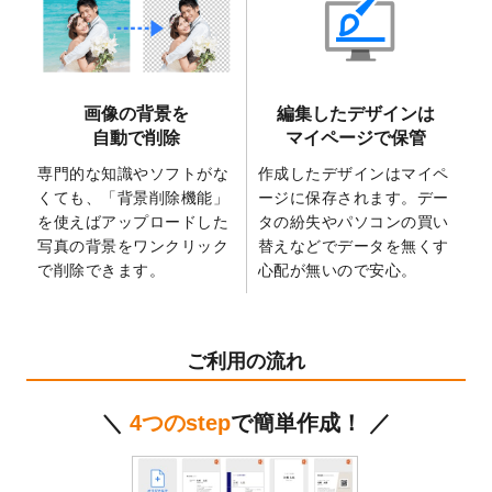
2025/6/9
「
背景削除機能
」を実装しました。
2025/4/3
DMのデザインテンプレート
を追加しまし
た。
2025/2/21
マスキングテープのデザインテンプレート
画像の背景を
編集したデザインは
を追加しました。
自動で削除
マイページで保管
2025/2/4
マスキングテープのデザインテンプレート
を追加しました。
専門的な知識やソフトがな
作成したデザインはマイペ
くても、「背景削除機能」
ージに保存されます。デー
2025/1/15
配置できるデータ形式が増えました。
を使えばアップロードした
タの紛失やパソコンの買い
（pdf、psd、eps、tifに対応）
写真の背景をワンクリック
替えなどでデータを無くす
2024/12/24
2025年版4月始まりのカレンダーデザイン
で削除できます。
心配が無いので安心。
テンプレート
を公開いたしました。
2024/11/27
【新商品】マスキングテープ
が作成できる
ようになりました！
ご利用の流れ
2024/10/11
箔押し年賀状のデザインテンプレート
を公
開いたしました。
＼
4つのstep
で簡単作成！ ／
2024/9/11
ステッカーのデザインテンプレート
を追加
しました。
2024/9/9
2025年巳年の年賀状デザインテンプレート