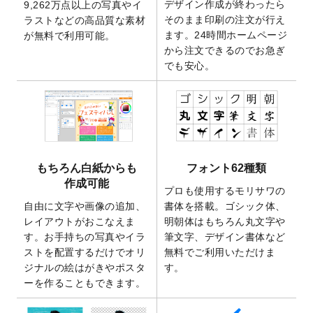
デザイン作成が終わったら
9,262万点以上の写真やイ
開いたしました。
そのまま印刷の注文が行え
ラストなどの高品質な素材
2025/9/30
【新商品】クリアファイルバッグ
が作成で
ます。24時間ホームページ
が無料で利用可能。
きるようになりました！
から注文できるのでお急ぎ
でも安心。
2025/9/10
2026年午年の年賀状デザインテンプレート
を公開いたしました。
2025/9/10
喪中はがき・寒中見舞いのデザインテンプ
レート
を公開いたしました。
2025/8/1
9,160万点以上の写真やイラスト素材が無料
で使えるようになりました。
もちろん白紙からも
フォント62種類
2025/7/30
キャンバスプリントのデザインテンプレー
作成可能
ト
を追加いたしました。
プロも使用するモリサワの
自由に文字や画像の追加、
書体を搭載。ゴシック体、
2025/6/30
暑中見舞いのデザインテンプレート
を追加
レイアウトがおこなえま
明朝体はもちろん丸文字や
しました。
す。お手持ちの写真やイラ
筆文字、デザイン書体など
2025/6/27
キャンバスプリントのデザインテンプレー
ストを配置するだけでオリ
無料でご利用いただけま
ト
を追加いたしました。
ジナルの絵はがきやポスタ
す。
2025/6/24
2026年版1月始まりのカレンダーデザイン
ーを作ることもできます。
テンプレート
を公開いたしました。