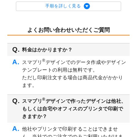
を公開いたしました。
手順を詳しく見る
2023/9/1
2024年版1月始まりのカレンダーデザイン
テンプレート
を公開いたしました。
2023/8/29
オリジナルサイズ、変型サイズで作成でき
よくお問い合わせいただくご質問
るようになりました！
2023/8/18
チケットのデザインテンプレート
を追加し
料金はかかりますか？
ました。
2023/8/7
【新商品】チケット
が作成できるようにな
®
スマプリ
デザインでのデータ作成やデザイン
りました！
テンプレートの利用は無料です。
2023/8/2
美容・エステのチラシデザインテンプレー
ただし印刷注文する場合は商品代金がかかり
ト
を追加しました。
ます。
2023/6/28
暑中見舞いのデザインテンプレート
を公開
いたしました。
®
スマプリ
デザインで作ったデザインは他社、
2023/6/12
うちわのデザインテンプレート
を公開いた
もしくは自宅やオフィスのプリンタで印刷で
しました。
きますか？
2023/5/9
ランチョンマットのデザインテンプレート
を公開いたしました。
他社やプリンタで印刷することはできませ
ん。当社でのご注文でのみご利用いただけま
2023/5/9
書類カバー（見積書表紙）のデザインテン