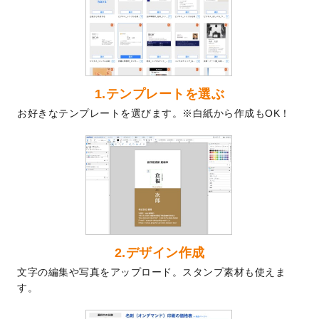
を公開いたしました。
2024/9/9
喪中はがきのデザインテンプレート
を公開
いたしました。
2024/9/2
2025年版1月始まりのカレンダーデザイン
テンプレート
を公開いたしました。
1.テンプレートを選ぶ
2024/8/20
【新商品】コースター
が作成できるように
お好きなテンプレートを選びます。※白紙から作成もOK！
なりました！
2024/7/25
プラスチックカードのデザインテンプレー
ト
を追加しました。
2024/7/9
回数券のデザインテンプレート
を追加しま
した。
2024/7/5
暑中見舞いのデザインテンプレート
を追加
しました。
2024/6/17
メッセージカードのデザインテンプレート
2.デザイン作成
を追加しました。
文字の編集や写真をアップロード。スタンプ素材も使えま
2024/6/14
【新商品】回数券
が作成できるようになり
す。
ました！