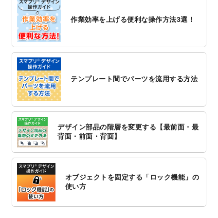
2022/10/26
マッサージ・整体のチラシデザインテンプ
作業効率を上げる便利な操作方法3選！
レート
を追加しました。
2022/10/26
はり・灸のチラシデザインテンプレート
を
追加しました。
2022/10/20
箔押し年賀状のデザインテンプレート
を公
開いたしました。
テンプレート間でパーツを流用する方法
2022/10/14
年賀ポスターのデザインテンプレート
を公
開いたしました。
2022/10/6
チラシ作成から
ポスティング配布注文
まで
対応いたしました。
デザイン部品の階層を変更する【最前面・最
2022/10/1
2023年版1月始まりのカレンダーデザイン
背面・前面・背面】
テンプレート
を公開いたしました。
2022/9/21
コンサートのチラシデザインテンプレート
を追加しました。
オブジェクトを固定する「ロック機能」の
2022/9/5
年賀状のデザインテンプレート
を公開いた
使い方
しました。
2022/9/5
喪中はがきのデザインテンプレート
を公開