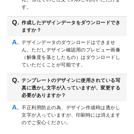
プレート
を公開いたしました。
す。
2023/4/28
シール・ラベルのデザインテンプレート
を
追加しました。
作成したデザインデータをダウンロードでき
ますか？
2023/4/20
飲食店のチラシデザインテンプレート
を追
加しました。
デザインデータのダウンロードはできませ
2023/4/18
セミナー・講演会のチラシデザインテンプ
ん。ただしデザイン確認用のプレビュー画像
レート
を追加しました。
（解像度を落としたもの）はダウンロードし
2023/4/18
スポーツジム・フィットネスクラブのチラ
ていただくことが可能です。
シデザインテンプレート
を追加しました。
2023/3/16
シール・ラベルのデザインテンプレート
を
テンプレートのデザインに使用されている写
公開いたしました。
真に透かし文字が入っていますが、変更する
2023/3/13
封筒（長3、洋長3、角2）のデザインテンプ
必要がありますか？
レート
を追加しました。
2023/3/13
クリアファイルのデザインテンプレート
を
不正利用防止の為、デザイン作成時は透かし
追加しました。
文字が入っていますが、印刷時には消えます
2023/3/2
パワーポイント版テンプレートをダウンロ
のでご安心ください。
ードできるようになりました！