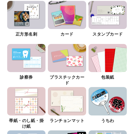
正方形名刺
カード
スタンプカード
診察券
プラスチックカー
包装紙
ド
帯紙・のし紙・掛
ランチョンマット
うちわ
け紙