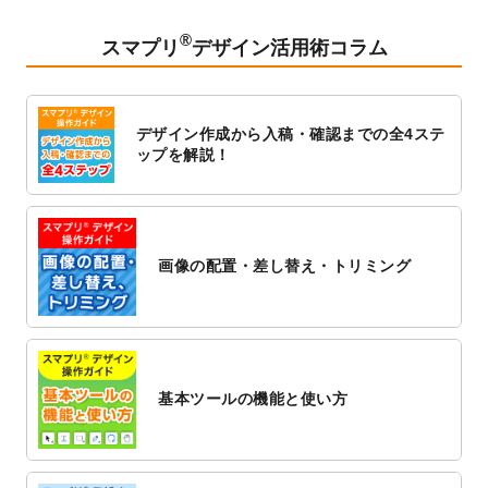
2023/2/24
クリアファイルのデザインテンプレート
を
追加しました。
®
スマプリ
デザイン活用術コラム
2023/1/13
4月始まりのカレンダーデザインテンプレー
ト
を追加しました。
2023/1/5
スタンプカードのデザインテンプレート
を
デザイン作成から入稿・確認までの全4ステ
追加しました。
ップを解説！
2022/12/26
サーバーメンテナンスに伴う全サービス停
止のお知らせ
2022/12/16
ポスターカレンダーのデザインテンプレー
ト
を公開いたしました。
画像の配置・差し替え・トリミング
2022/12/1
プログラミング教室のチラシデザインテン
プレート
を追加しました。
2022/11/25
【新商品】封筒
が作成できるようになりま
した！
基本ツールの機能と使い方
2022/11/25
【新商品】クリアファイル
が作成できるよ
うになりました！
2022/11/4
のし紙のデザインテンプレート
を公開いた
しました。