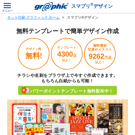
®
スマプリ
デザイン
ネット印刷 グラフィック ホーム
スマプリ®デザイン
無料テンプレートで
簡単デザイン作成
無料素材
テンプレート
デザイン料
写真やイラスト
4300
無料!
9262
点
万点
以上！
以上！
チラシや名刺をブラウザ上で今すぐ作成できます。
もちろん白紙からも可能！
パワーポイントテンプレート無料配布中！