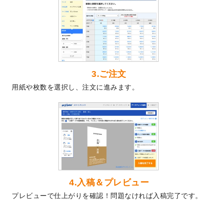
2024/5/22
エコノミータイプののぼり
が作成できるよ
うになりました！
2024/4/30
【新商品】のぼり
が作成できるようになり
ました！
2024/3/21
DMのデザインテンプレート
を追加しまし
た。
3.ご注文
2023/12/22
【新商品】ステッカー
が作成できるように
用紙や枚数を選択し、注文に進みます。
なりました！
2023/12/15
2024年版4月始まりのカレンダーデザイン
テンプレート
を公開いたしました。
2023/10/10
2024年辰年の年賀ポスターデザインテンプ
レート
を公開いたしました。
2023/10/4
箔押し年賀状のデザインテンプレート
を公
開いたしました。
2023/9/25
クリアファイル、封筒、うちわにてオリジ
4.入稿＆プレビュー
ナルデザインで作成できるようになりまし
プレビューで仕上がりを確認！問題なければ入稿完了です。
た！
2023/9/5
2024年辰年の年賀状デザインテンプレート