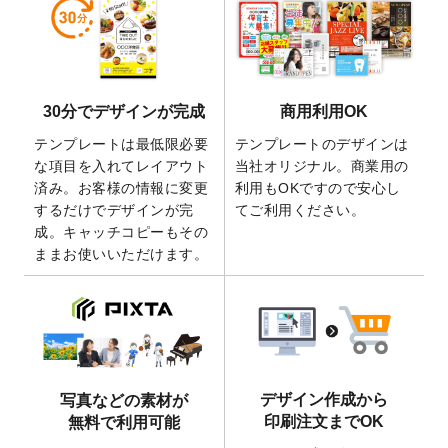
しました。
2026/5/28
【新商品】マグネットステッカー
が作成で
きるようになりました！
2026/5/21
コラム「
デザイン作成から入稿・確認まで
30分でデザインが完成
商用利用OK
の全4ステップを解説！
」を公開いたしまし
た。
テンプレートは最低限必要
テンプレートのデザインは
2026/4/23
コラム「
画像の配置・差し替え・トリミン
な項目を入れてレイアウト
当社オリジナル。商業用の
グ
」「
テンプレート間でパーツを流用する
済み。お客様の情報に変更
利用もOKですので安心し
方法
」を公開いたしました。
するだけでデザインが完
てご利用ください。
成。キャッチコピーもその
2026/4/21
アクリルキーホルダーのデザインテンプレ
ままお使いいただけます。
ート
を追加いたしました。
2026/3/17
【新商品】缶バッジ
が作成できるようにな
りました！
2025/12/22
【新商品】アクリルキーホルダー
が作成で
きるようになりました！
2025/12/22
2026年版4月始まりのカレンダーデザイン
デザイン作成から
写真などの素材が
テンプレート
を公開いたしました。
印刷注文までOK
無料で利用可能
2025/10/7
箔押し年賀状のデザインテンプレート
を公