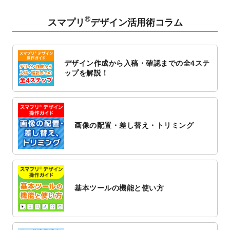
2023/2/24
クリアファイルのデザインテンプレート
を
追加しました。
®
スマプリ
デザイン活用術コラム
2023/1/13
4月始まりのカレンダーデザインテンプレー
ト
を追加しました。
2023/1/5
スタンプカードのデザインテンプレート
を
デザイン作成から入稿・確認までの全4ステ
追加しました。
ップを解説！
2022/12/26
サーバーメンテナンスに伴う全サービス停
止のお知らせ
2022/12/16
ポスターカレンダーのデザインテンプレー
ト
を公開いたしました。
画像の配置・差し替え・トリミング
2022/12/1
プログラミング教室のチラシデザインテン
プレート
を追加しました。
2022/11/25
【新商品】封筒
が作成できるようになりま
した！
基本ツールの機能と使い方
2022/11/25
【新商品】クリアファイル
が作成できるよ
うになりました！
2022/11/4
のし紙のデザインテンプレート
を公開いた
しました。