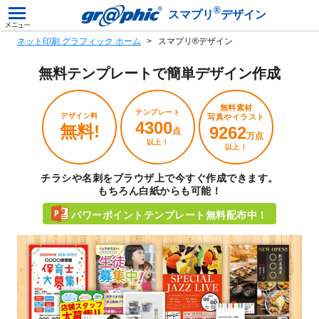
®
スマプリ
デザイン
ネット印刷 グラフィック ホーム
スマプリ®デザイン
無料テンプレートで
簡単デザイン作成
無料素材
テンプレート
デザイン料
写真やイラスト
4300
無料!
9262
点
万点
以上！
以上！
チラシや名刺をブラウザ上で今すぐ作成できます。
もちろん白紙からも可能！
パワーポイントテンプレート無料配布中！