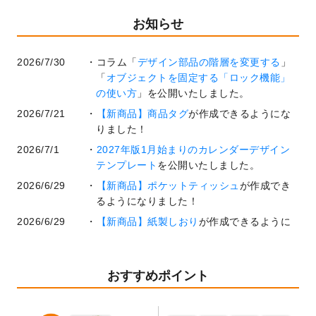
お知らせ
2026/7/30
コラム「
デザイン部品の階層を変更する
」
「
オブジェクトを固定する「ロック機能」
の使い方
」を公開いたしました。
2026/7/21
【新商品】商品タグ
が作成できるようにな
りました！
2026/7/1
2027年版1月始まりのカレンダーデザイン
テンプレート
を公開いたしました。
2026/6/29
【新商品】ポケットティッシュ
が作成でき
るようになりました！
2026/6/29
【新商品】紙製しおり
が作成できるように
なりました！
2026/6/22
コラム「
基本ツールの機能と使い方
」「
作
業効率を上げる便利な操作方法3選！
」を公
おすすめポイント
開いたしました。
2026/6/19
暑中見舞いのデザインテンプレート
を追加