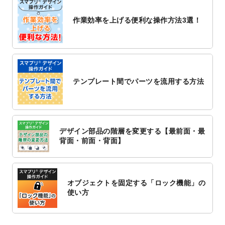
2022/10/26
マッサージ・整体のチラシデザインテンプ
作業効率を上げる便利な操作方法3選！
レート
を追加しました。
2022/10/26
はり・灸のチラシデザインテンプレート
を
追加しました。
2022/10/20
箔押し年賀状のデザインテンプレート
を公
開いたしました。
テンプレート間でパーツを流用する方法
2022/10/14
年賀ポスターのデザインテンプレート
を公
開いたしました。
2022/10/6
チラシ作成から
ポスティング配布注文
まで
対応いたしました。
デザイン部品の階層を変更する【最前面・最
2022/10/1
2023年版1月始まりのカレンダーデザイン
背面・前面・背面】
テンプレート
を公開いたしました。
2022/9/21
コンサートのチラシデザインテンプレート
を追加しました。
オブジェクトを固定する「ロック機能」の
2022/9/5
年賀状のデザインテンプレート
を公開いた
使い方
しました。
2022/9/5
喪中はがきのデザインテンプレート
を公開