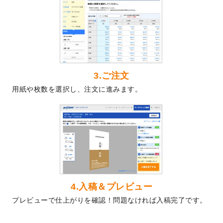
2024/5/22
エコノミータイプののぼり
が作成できるよ
うになりました！
2024/4/30
【新商品】のぼり
が作成できるようになり
ました！
2024/3/21
DMのデザインテンプレート
を追加しまし
た。
3.ご注文
2023/12/22
【新商品】ステッカー
が作成できるように
用紙や枚数を選択し、注文に進みます。
なりました！
2023/12/15
2024年版4月始まりのカレンダーデザイン
テンプレート
を公開いたしました。
2023/10/10
2024年辰年の年賀ポスターデザインテンプ
レート
を公開いたしました。
2023/10/4
箔押し年賀状のデザインテンプレート
を公
開いたしました。
2023/9/25
クリアファイル、封筒、うちわにてオリジ
4.入稿＆プレビュー
ナルデザインで作成できるようになりまし
プレビューで仕上がりを確認！問題なければ入稿完了です。
た！
2023/9/5
2024年辰年の年賀状デザインテンプレート