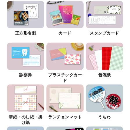
正方形名刺
カード
スタンプカード
診察券
プラスチックカー
包装紙
ド
帯紙・のし紙・掛
ランチョンマット
うちわ
け紙