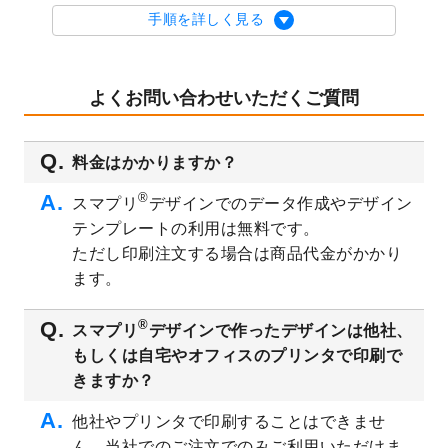
を公開いたしました。
手順を詳しく見る
2023/9/1
2024年版1月始まりのカレンダーデザイン
テンプレート
を公開いたしました。
2023/8/29
オリジナルサイズ、変型サイズで作成でき
よくお問い合わせいただくご質問
るようになりました！
2023/8/18
チケットのデザインテンプレート
を追加し
料金はかかりますか？
ました。
2023/8/7
【新商品】チケット
が作成できるようにな
®
スマプリ
デザインでのデータ作成やデザイン
りました！
テンプレートの利用は無料です。
2023/8/2
美容・エステのチラシデザインテンプレー
ただし印刷注文する場合は商品代金がかかり
ト
を追加しました。
ます。
2023/6/28
暑中見舞いのデザインテンプレート
を公開
いたしました。
®
スマプリ
デザインで作ったデザインは他社、
2023/6/12
うちわのデザインテンプレート
を公開いた
もしくは自宅やオフィスのプリンタで印刷で
しました。
きますか？
2023/5/9
ランチョンマットのデザインテンプレート
を公開いたしました。
他社やプリンタで印刷することはできませ
ん。当社でのご注文でのみご利用いただけま
2023/5/9
書類カバー（見積書表紙）のデザインテン