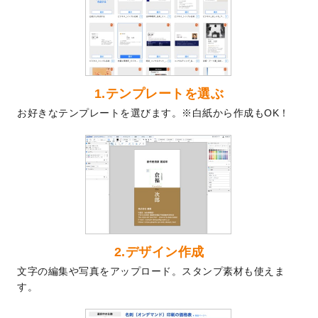
を公開いたしました。
2024/9/9
喪中はがきのデザインテンプレート
を公開
いたしました。
2024/9/2
2025年版1月始まりのカレンダーデザイン
テンプレート
を公開いたしました。
1.テンプレートを選ぶ
2024/8/20
【新商品】コースター
が作成できるように
お好きなテンプレートを選びます。※白紙から作成もOK！
なりました！
2024/7/25
プラスチックカードのデザインテンプレー
ト
を追加しました。
2024/7/9
回数券のデザインテンプレート
を追加しま
した。
2024/7/5
暑中見舞いのデザインテンプレート
を追加
しました。
2024/6/17
メッセージカードのデザインテンプレート
2.デザイン作成
を追加しました。
文字の編集や写真をアップロード。スタンプ素材も使えま
2024/6/14
【新商品】回数券
が作成できるようになり
す。
ました！