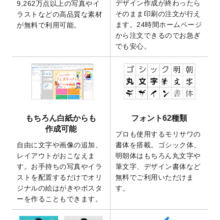
デザイン作成が終わったら
9,262万点以上の写真やイ
開いたしました。
そのまま印刷の注文が行え
ラストなどの高品質な素材
2025/9/30
【新商品】クリアファイルバッグ
が作成で
ます。24時間ホームページ
が無料で利用可能。
きるようになりました！
から注文できるのでお急ぎ
でも安心。
2025/9/10
2026年午年の年賀状デザインテンプレート
を公開いたしました。
2025/9/10
喪中はがき・寒中見舞いのデザインテンプ
レート
を公開いたしました。
2025/8/1
9,160万点以上の写真やイラスト素材が無料
で使えるようになりました。
もちろん白紙からも
フォント62種類
2025/7/30
キャンバスプリントのデザインテンプレー
作成可能
ト
を追加いたしました。
プロも使用するモリサワの
自由に文字や画像の追加、
書体を搭載。ゴシック体、
2025/6/30
暑中見舞いのデザインテンプレート
を追加
レイアウトがおこなえま
明朝体はもちろん丸文字や
しました。
す。お手持ちの写真やイラ
筆文字、デザイン書体など
2025/6/27
キャンバスプリントのデザインテンプレー
ストを配置するだけでオリ
無料でご利用いただけま
ト
を追加いたしました。
ジナルの絵はがきやポスタ
す。
2025/6/24
2026年版1月始まりのカレンダーデザイン
ーを作ることもできます。
テンプレート
を公開いたしました。