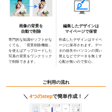
2025/6/9
「
背景削除機能
」を実装しました。
2025/4/3
DMのデザインテンプレート
を追加しまし
た。
2025/2/21
マスキングテープのデザインテンプレート
画像の背景を
編集したデザインは
を追加しました。
自動で削除
マイページで保管
2025/2/4
マスキングテープのデザインテンプレート
を追加しました。
専門的な知識やソフトがな
作成したデザインはマイペ
くても、「背景削除機能」
ージに保存されます。デー
2025/1/15
配置できるデータ形式が増えました。
を使えばアップロードした
タの紛失やパソコンの買い
（pdf、psd、eps、tifに対応）
写真の背景をワンクリック
替えなどでデータを無くす
2024/12/24
2025年版4月始まりのカレンダーデザイン
で削除できます。
心配が無いので安心。
テンプレート
を公開いたしました。
2024/11/27
【新商品】マスキングテープ
が作成できる
ようになりました！
ご利用の流れ
2024/10/11
箔押し年賀状のデザインテンプレート
を公
開いたしました。
＼
4つのstep
で簡単作成！ ／
2024/9/11
ステッカーのデザインテンプレート
を追加
しました。
2024/9/9
2025年巳年の年賀状デザインテンプレート