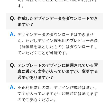
プレート
を公開いたしました。
す。
2023/4/28
シール・ラベルのデザインテンプレート
を
追加しました。
作成したデザインデータをダウンロードでき
ますか？
2023/4/20
飲食店のチラシデザインテンプレート
を追
加しました。
デザインデータのダウンロードはできませ
2023/4/18
セミナー・講演会のチラシデザインテンプ
ん。ただしデザイン確認用のプレビュー画像
レート
を追加しました。
（解像度を落としたもの）はダウンロードし
2023/4/18
スポーツジム・フィットネスクラブのチラ
ていただくことが可能です。
シデザインテンプレート
を追加しました。
2023/3/16
シール・ラベルのデザインテンプレート
を
テンプレートのデザインに使用されている写
公開いたしました。
真に透かし文字が入っていますが、変更する
2023/3/13
封筒（長3、洋長3、角2）のデザインテンプ
必要がありますか？
レート
を追加しました。
2023/3/13
クリアファイルのデザインテンプレート
を
不正利用防止の為、デザイン作成時は透かし
追加しました。
文字が入っていますが、印刷時には消えます
2023/3/2
パワーポイント版テンプレートをダウンロ
のでご安心ください。
ードできるようになりました！