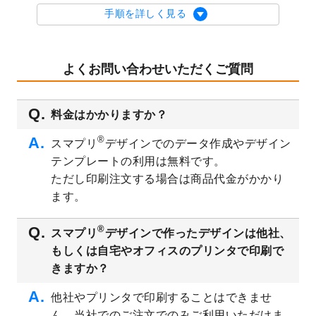
を公開いたしました。
手順を詳しく見る
2023/9/1
2024年版1月始まりのカレンダーデザイン
テンプレート
を公開いたしました。
2023/8/29
オリジナルサイズ、変型サイズで作成でき
よくお問い合わせいただくご質問
るようになりました！
2023/8/18
チケットのデザインテンプレート
を追加し
料金はかかりますか？
ました。
2023/8/7
【新商品】チケット
が作成できるようにな
®
スマプリ
デザインでのデータ作成やデザイン
りました！
テンプレートの利用は無料です。
2023/8/2
美容・エステのチラシデザインテンプレー
ただし印刷注文する場合は商品代金がかかり
ト
を追加しました。
ます。
2023/6/28
暑中見舞いのデザインテンプレート
を公開
いたしました。
®
スマプリ
デザインで作ったデザインは他社、
2023/6/12
うちわのデザインテンプレート
を公開いた
もしくは自宅やオフィスのプリンタで印刷で
しました。
きますか？
2023/5/9
ランチョンマットのデザインテンプレート
を公開いたしました。
他社やプリンタで印刷することはできませ
ん。当社でのご注文でのみご利用いただけま
2023/5/9
書類カバー（見積書表紙）のデザインテン