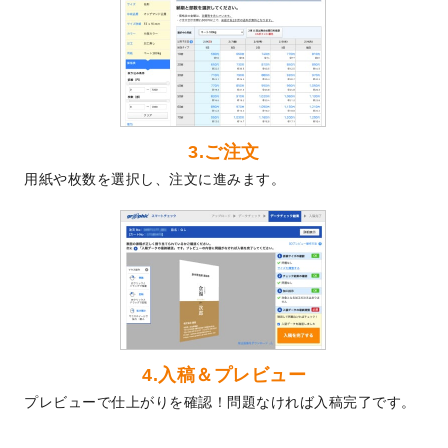
2024/5/22
エコノミータイプののぼり
が作成できるよ
うになりました！
2024/4/30
【新商品】のぼり
が作成できるようになり
ました！
2024/3/21
DMのデザインテンプレート
を追加しまし
た。
3.ご注文
2023/12/22
【新商品】ステッカー
が作成できるように
用紙や枚数を選択し、注文に進みます。
なりました！
2023/12/15
2024年版4月始まりのカレンダーデザイン
テンプレート
を公開いたしました。
2023/10/10
2024年辰年の年賀ポスターデザインテンプ
レート
を公開いたしました。
2023/10/4
箔押し年賀状のデザインテンプレート
を公
開いたしました。
2023/9/25
クリアファイル、封筒、うちわにてオリジ
4.入稿＆プレビュー
ナルデザインで作成できるようになりまし
プレビューで仕上がりを確認！問題なければ入稿完了です。
た！
2023/9/5
2024年辰年の年賀状デザインテンプレート