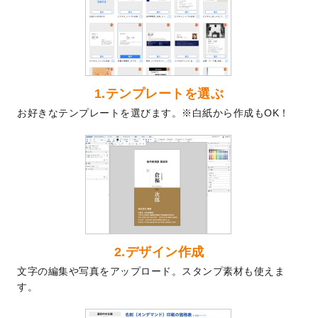
を公開いたしました。
2024/9/9
喪中はがきのデザインテンプレート
を公開
いたしました。
2024/9/2
2025年版1月始まりのカレンダーデザイン
テンプレート
を公開いたしました。
1.テンプレートを選ぶ
2024/8/20
【新商品】コースター
が作成できるように
お好きなテンプレートを選びます。※白紙から作成もOK！
なりました！
2024/7/25
プラスチックカードのデザインテンプレー
ト
を追加しました。
2024/7/9
回数券のデザインテンプレート
を追加しま
した。
2024/7/5
暑中見舞いのデザインテンプレート
を追加
しました。
2024/6/17
メッセージカードのデザインテンプレート
2.デザイン作成
を追加しました。
文字の編集や写真をアップロード。スタンプ素材も使えま
2024/6/14
【新商品】回数券
が作成できるようになり
す。
ました！