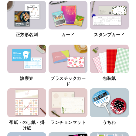
正方形名刺
カード
スタンプカード
診察券
プラスチックカー
包装紙
ド
帯紙・のし紙・掛
ランチョンマット
うちわ
け紙