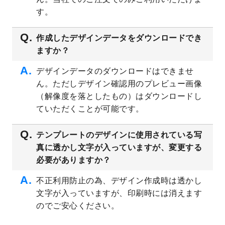
プレート
を公開いたしました。
す。
2023/4/28
シール・ラベルのデザインテンプレート
を
追加しました。
作成したデザインデータをダウンロードでき
ますか？
2023/4/20
飲食店のチラシデザインテンプレート
を追
加しました。
デザインデータのダウンロードはできませ
2023/4/18
セミナー・講演会のチラシデザインテンプ
ん。ただしデザイン確認用のプレビュー画像
レート
を追加しました。
（解像度を落としたもの）はダウンロードし
2023/4/18
スポーツジム・フィットネスクラブのチラ
ていただくことが可能です。
シデザインテンプレート
を追加しました。
2023/3/16
シール・ラベルのデザインテンプレート
を
テンプレートのデザインに使用されている写
公開いたしました。
真に透かし文字が入っていますが、変更する
2023/3/13
封筒（長3、洋長3、角2）のデザインテンプ
必要がありますか？
レート
を追加しました。
2023/3/13
クリアファイルのデザインテンプレート
を
不正利用防止の為、デザイン作成時は透かし
追加しました。
文字が入っていますが、印刷時には消えます
2023/3/2
パワーポイント版テンプレートをダウンロ
のでご安心ください。
ードできるようになりました！