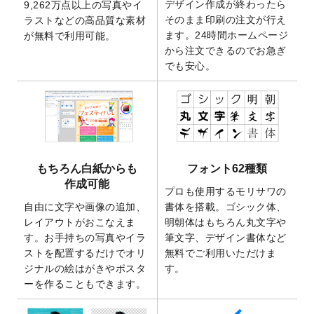
デザイン作成が終わったら
9,262万点以上の写真やイ
開いたしました。
そのまま印刷の注文が行え
ラストなどの高品質な素材
2025/9/30
【新商品】クリアファイルバッグ
が作成で
ます。24時間ホームページ
が無料で利用可能。
きるようになりました！
から注文できるのでお急ぎ
でも安心。
2025/9/10
2026年午年の年賀状デザインテンプレート
を公開いたしました。
2025/9/10
喪中はがき・寒中見舞いのデザインテンプ
レート
を公開いたしました。
2025/8/1
9,160万点以上の写真やイラスト素材が無料
で使えるようになりました。
もちろん白紙からも
フォント62種類
2025/7/30
キャンバスプリントのデザインテンプレー
作成可能
ト
を追加いたしました。
プロも使用するモリサワの
自由に文字や画像の追加、
書体を搭載。ゴシック体、
2025/6/30
暑中見舞いのデザインテンプレート
を追加
レイアウトがおこなえま
明朝体はもちろん丸文字や
しました。
す。お手持ちの写真やイラ
筆文字、デザイン書体など
2025/6/27
キャンバスプリントのデザインテンプレー
ストを配置するだけでオリ
無料でご利用いただけま
ト
を追加いたしました。
ジナルの絵はがきやポスタ
す。
2025/6/24
2026年版1月始まりのカレンダーデザイン
ーを作ることもできます。
テンプレート
を公開いたしました。