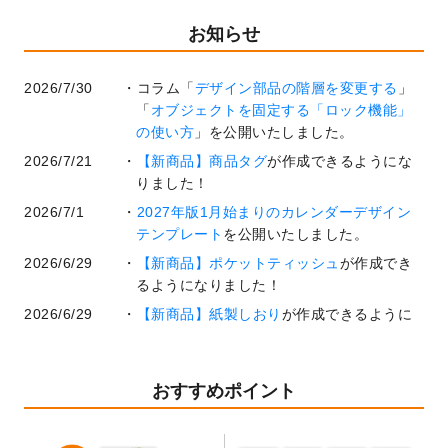
お知らせ
2026/7/30
コラム「
デザイン部品の階層を変更する
」
「
オブジェクトを固定する「ロック機能」
の使い方
」を公開いたしました。
2026/7/21
【新商品】商品タグ
が作成できるようにな
りました！
2026/7/1
2027年版1月始まりのカレンダーデザイン
テンプレート
を公開いたしました。
2026/6/29
【新商品】ポケットティッシュ
が作成でき
るようになりました！
2026/6/29
【新商品】紙製しおり
が作成できるように
なりました！
2026/6/22
コラム「
基本ツールの機能と使い方
」「
作
業効率を上げる便利な操作方法3選！
」を公
おすすめポイント
開いたしました。
2026/6/19
暑中見舞いのデザインテンプレート
を追加