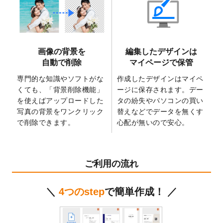
2025/6/9
「
背景削除機能
」を実装しました。
2025/4/3
DMのデザインテンプレート
を追加しまし
た。
2025/2/21
マスキングテープのデザインテンプレート
画像の背景を
編集したデザインは
を追加しました。
自動で削除
マイページで保管
2025/2/4
マスキングテープのデザインテンプレート
を追加しました。
専門的な知識やソフトがな
作成したデザインはマイペ
くても、「背景削除機能」
ージに保存されます。デー
2025/1/15
配置できるデータ形式が増えました。
を使えばアップロードした
タの紛失やパソコンの買い
（pdf、psd、eps、tifに対応）
写真の背景をワンクリック
替えなどでデータを無くす
2024/12/24
2025年版4月始まりのカレンダーデザイン
で削除できます。
心配が無いので安心。
テンプレート
を公開いたしました。
2024/11/27
【新商品】マスキングテープ
が作成できる
ようになりました！
ご利用の流れ
2024/10/11
箔押し年賀状のデザインテンプレート
を公
開いたしました。
＼
4つのstep
で簡単作成！ ／
2024/9/11
ステッカーのデザインテンプレート
を追加
しました。
2024/9/9
2025年巳年の年賀状デザインテンプレート