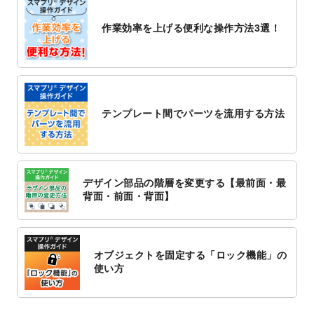
2022/10/26
マッサージ・整体のチラシデザインテンプ
作業効率を上げる便利な操作方法3選！
レート
を追加しました。
2022/10/26
はり・灸のチラシデザインテンプレート
を
追加しました。
2022/10/20
箔押し年賀状のデザインテンプレート
を公
開いたしました。
テンプレート間でパーツを流用する方法
2022/10/14
年賀ポスターのデザインテンプレート
を公
開いたしました。
2022/10/6
チラシ作成から
ポスティング配布注文
まで
対応いたしました。
デザイン部品の階層を変更する【最前面・最
2022/10/1
2023年版1月始まりのカレンダーデザイン
背面・前面・背面】
テンプレート
を公開いたしました。
2022/9/21
コンサートのチラシデザインテンプレート
を追加しました。
オブジェクトを固定する「ロック機能」の
2022/9/5
年賀状のデザインテンプレート
を公開いた
使い方
しました。
2022/9/5
喪中はがきのデザインテンプレート
を公開