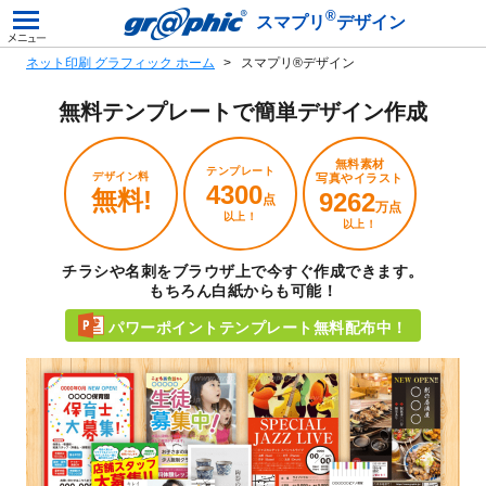
®
スマプリ
デザイン
ネット印刷 グラフィック ホーム
スマプリ®デザイン
無料テンプレートで
簡単デザイン作成
無料素材
テンプレート
デザイン料
写真やイラスト
4300
無料!
9262
点
万点
以上！
以上！
チラシや名刺をブラウザ上で今すぐ作成できます。
もちろん白紙からも可能！
パワーポイントテンプレート無料配布中！