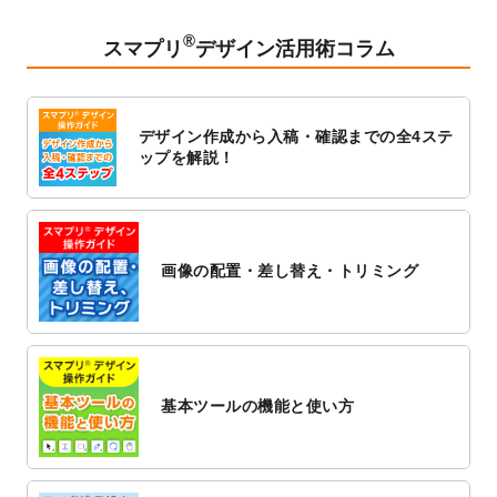
2023/2/24
クリアファイルのデザインテンプレート
を
追加しました。
®
スマプリ
デザイン活用術コラム
2023/1/13
4月始まりのカレンダーデザインテンプレー
ト
を追加しました。
2023/1/5
スタンプカードのデザインテンプレート
を
デザイン作成から入稿・確認までの全4ステ
追加しました。
ップを解説！
2022/12/26
サーバーメンテナンスに伴う全サービス停
止のお知らせ
2022/12/16
ポスターカレンダーのデザインテンプレー
ト
を公開いたしました。
画像の配置・差し替え・トリミング
2022/12/1
プログラミング教室のチラシデザインテン
プレート
を追加しました。
2022/11/25
【新商品】封筒
が作成できるようになりま
した！
基本ツールの機能と使い方
2022/11/25
【新商品】クリアファイル
が作成できるよ
うになりました！
2022/11/4
のし紙のデザインテンプレート
を公開いた
しました。