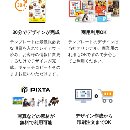
しました。
2026/5/28
【新商品】マグネットステッカー
が作成で
きるようになりました！
2026/5/21
コラム「
デザイン作成から入稿・確認まで
30分でデザインが完成
商用利用OK
の全4ステップを解説！
」を公開いたしまし
た。
テンプレートは最低限必要
テンプレートのデザインは
2026/4/23
コラム「
画像の配置・差し替え・トリミン
な項目を入れてレイアウト
当社オリジナル。商業用の
グ
」「
テンプレート間でパーツを流用する
済み。お客様の情報に変更
利用もOKですので安心し
方法
」を公開いたしました。
するだけでデザインが完
てご利用ください。
成。キャッチコピーもその
2026/4/21
アクリルキーホルダーのデザインテンプレ
ままお使いいただけます。
ート
を追加いたしました。
2026/3/17
【新商品】缶バッジ
が作成できるようにな
りました！
2025/12/22
【新商品】アクリルキーホルダー
が作成で
きるようになりました！
2025/12/22
2026年版4月始まりのカレンダーデザイン
デザイン作成から
写真などの素材が
テンプレート
を公開いたしました。
印刷注文までOK
無料で利用可能
2025/10/7
箔押し年賀状のデザインテンプレート
を公