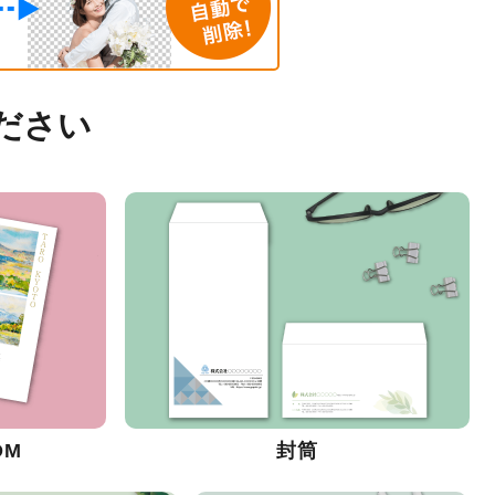
ださい
DM
封筒