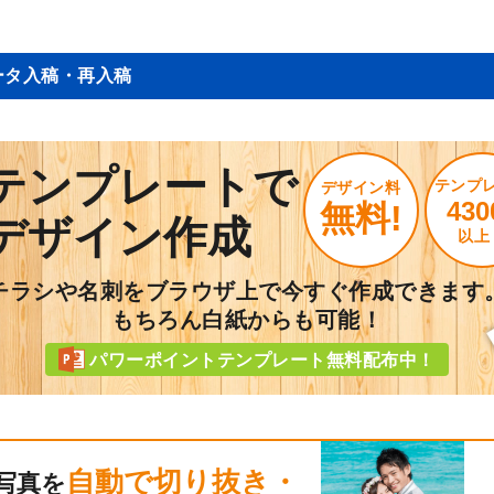
ータ入稿・再入稿
テンプレートで
テンプ
デザイン料
430
無料!
デザイン作成
以上
チラシや名刺をブラウザ上で今すぐ作成できます
もちろん白紙からも可能！
パワーポイントテンプレート無料配布中！
自動で切り抜き・
写真を