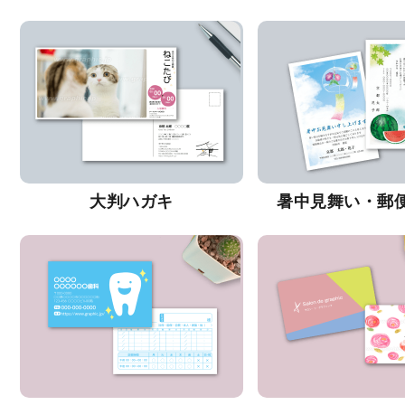
大判ハガキ
暑中見舞い・郵