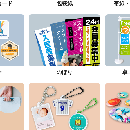
カード
包装紙
帯紙
ー
のぼり
卓