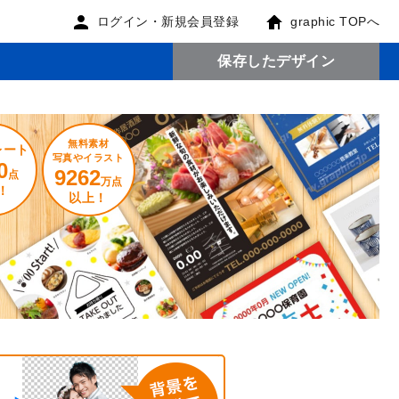
ログイン・新規会員登録
graphic TOPへ
保存したデザイン
無料素材
レート
写真やイラスト
0
9262
点
万点
！
以上！
。