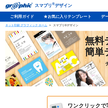
®
スマプリ
デザイン
ご利用ガイド
★お気に入りテンプレート
デ
ネット印刷 グラフィック ホーム
スマプリ®デザイン
無料
簡単
ワンクリックで