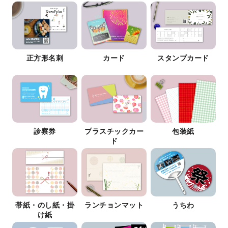
正方形名刺
カード
スタンプカード
診察券
プラスチックカー
包装紙
ド
帯紙・のし紙・掛
ランチョンマット
うちわ
け紙