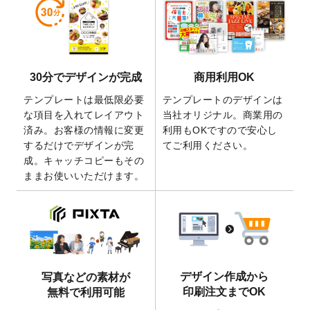
しました。
2026/5/28
【新商品】マグネットステッカー
が作成で
きるようになりました！
2026/5/21
コラム「
デザイン作成から入稿・確認まで
30分でデザインが完成
商用利用OK
の全4ステップを解説！
」を公開いたしまし
た。
テンプレートは最低限必要
テンプレートのデザインは
2026/4/23
コラム「
画像の配置・差し替え・トリミン
な項目を入れてレイアウト
当社オリジナル。商業用の
グ
」「
テンプレート間でパーツを流用する
済み。お客様の情報に変更
利用もOKですので安心し
方法
」を公開いたしました。
するだけでデザインが完
てご利用ください。
成。キャッチコピーもその
2026/4/21
アクリルキーホルダーのデザインテンプレ
ままお使いいただけます。
ート
を追加いたしました。
2026/3/17
【新商品】缶バッジ
が作成できるようにな
りました！
2025/12/22
【新商品】アクリルキーホルダー
が作成で
きるようになりました！
2025/12/22
2026年版4月始まりのカレンダーデザイン
デザイン作成から
写真などの素材が
テンプレート
を公開いたしました。
印刷注文までOK
無料で利用可能
2025/10/7
箔押し年賀状のデザインテンプレート
を公