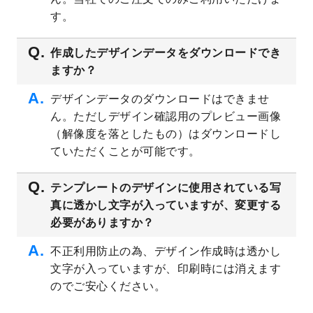
プレート
を公開いたしました。
す。
2023/4/28
シール・ラベルのデザインテンプレート
を
追加しました。
作成したデザインデータをダウンロードでき
ますか？
2023/4/20
飲食店のチラシデザインテンプレート
を追
加しました。
デザインデータのダウンロードはできませ
2023/4/18
セミナー・講演会のチラシデザインテンプ
ん。ただしデザイン確認用のプレビュー画像
レート
を追加しました。
（解像度を落としたもの）はダウンロードし
2023/4/18
スポーツジム・フィットネスクラブのチラ
ていただくことが可能です。
シデザインテンプレート
を追加しました。
2023/3/16
シール・ラベルのデザインテンプレート
を
テンプレートのデザインに使用されている写
公開いたしました。
真に透かし文字が入っていますが、変更する
2023/3/13
封筒（長3、洋長3、角2）のデザインテンプ
必要がありますか？
レート
を追加しました。
2023/3/13
クリアファイルのデザインテンプレート
を
不正利用防止の為、デザイン作成時は透かし
追加しました。
文字が入っていますが、印刷時には消えます
2023/3/2
パワーポイント版テンプレートをダウンロ
のでご安心ください。
ードできるようになりました！