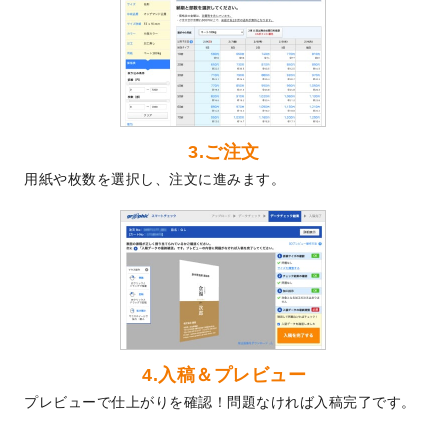
2024/5/22
エコノミータイプののぼり
が作成できるよ
うになりました！
2024/4/30
【新商品】のぼり
が作成できるようになり
ました！
2024/3/21
DMのデザインテンプレート
を追加しまし
た。
3.ご注文
2023/12/22
【新商品】ステッカー
が作成できるように
用紙や枚数を選択し、注文に進みます。
なりました！
2023/12/15
2024年版4月始まりのカレンダーデザイン
テンプレート
を公開いたしました。
2023/10/10
2024年辰年の年賀ポスターデザインテンプ
レート
を公開いたしました。
2023/10/4
箔押し年賀状のデザインテンプレート
を公
開いたしました。
2023/9/25
クリアファイル、封筒、うちわにてオリジ
4.入稿＆プレビュー
ナルデザインで作成できるようになりまし
プレビューで仕上がりを確認！問題なければ入稿完了です。
た！
2023/9/5
2024年辰年の年賀状デザインテンプレート