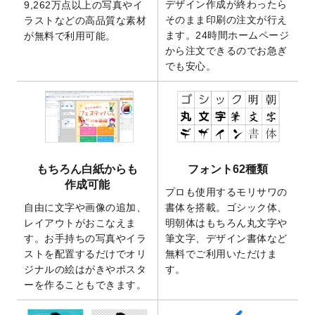
デザイン作成が終わったら
9,262万点以上の写真やイ
開いたしました。
そのまま印刷の注文が行え
ラストなどの高品質な素材
2025/9/30
【新商品】クリアファイルバッグ
が作成で
ます。24時間ホームページ
が無料で利用可能。
きるようになりました！
から注文できるのでお急ぎ
でも安心。
2025/9/10
2026年午年の年賀状デザインテンプレート
を公開いたしました。
2025/9/10
喪中はがき・寒中見舞いのデザインテンプ
レート
を公開いたしました。
2025/8/1
9,160万点以上の写真やイラスト素材が無料
で使えるようになりました。
もちろん白紙からも
フォント62種類
2025/7/30
キャンバスプリントのデザインテンプレー
作成可能
ト
を追加いたしました。
プロも使用するモリサワの
自由に文字や画像の追加、
書体を搭載。ゴシック体、
2025/6/30
暑中見舞いのデザインテンプレート
を追加
レイアウトがおこなえま
明朝体はもちろん丸文字や
しました。
す。お手持ちの写真やイラ
筆文字、デザイン書体など
2025/6/27
キャンバスプリントのデザインテンプレー
ストを配置するだけでオリ
無料でご利用いただけま
ト
を追加いたしました。
ジナルの絵はがきやポスタ
す。
2025/6/24
2026年版1月始まりのカレンダーデザイン
ーを作ることもできます。
テンプレート
を公開いたしました。