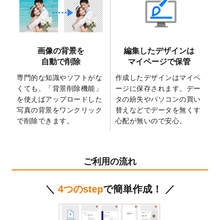
2025/6/9
「
背景削除機能
」を実装しました。
2025/4/3
DMのデザインテンプレート
を追加しまし
た。
2025/2/21
マスキングテープのデザインテンプレート
画像の背景を
編集したデザインは
を追加しました。
自動で削除
マイページで保管
2025/2/4
マスキングテープのデザインテンプレート
を追加しました。
専門的な知識やソフトがな
作成したデザインはマイペ
くても、「背景削除機能」
ージに保存されます。デー
2025/1/15
配置できるデータ形式が増えました。
を使えばアップロードした
タの紛失やパソコンの買い
（pdf、psd、eps、tifに対応）
写真の背景をワンクリック
替えなどでデータを無くす
2024/12/24
2025年版4月始まりのカレンダーデザイン
で削除できます。
心配が無いので安心。
テンプレート
を公開いたしました。
2024/11/27
【新商品】マスキングテープ
が作成できる
ようになりました！
ご利用の流れ
2024/10/11
箔押し年賀状のデザインテンプレート
を公
開いたしました。
＼
4つのstep
で簡単作成！ ／
2024/9/11
ステッカーのデザインテンプレート
を追加
しました。
2024/9/9
2025年巳年の年賀状デザインテンプレート