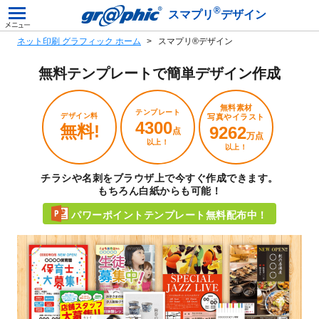
®
スマプリ
デザイン
ネット印刷 グラフィック ホーム
スマプリ®デザイン
無料テンプレートで
簡単デザイン作成
無料素材
テンプレート
デザイン料
写真やイラスト
4300
無料!
9262
点
万点
以上！
以上！
チラシや名刺をブラウザ上で今すぐ作成できます。
もちろん白紙からも可能！
パワーポイントテンプレート無料配布中！