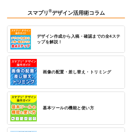
2023/2/24
クリアファイルのデザインテンプレート
を
追加しました。
®
スマプリ
デザイン活用術コラム
2023/1/13
4月始まりのカレンダーデザインテンプレー
ト
を追加しました。
2023/1/5
スタンプカードのデザインテンプレート
を
デザイン作成から入稿・確認までの全4ステ
追加しました。
ップを解説！
2022/12/26
サーバーメンテナンスに伴う全サービス停
止のお知らせ
2022/12/16
ポスターカレンダーのデザインテンプレー
ト
を公開いたしました。
画像の配置・差し替え・トリミング
2022/12/1
プログラミング教室のチラシデザインテン
プレート
を追加しました。
2022/11/25
【新商品】封筒
が作成できるようになりま
した！
基本ツールの機能と使い方
2022/11/25
【新商品】クリアファイル
が作成できるよ
うになりました！
2022/11/4
のし紙のデザインテンプレート
を公開いた
しました。