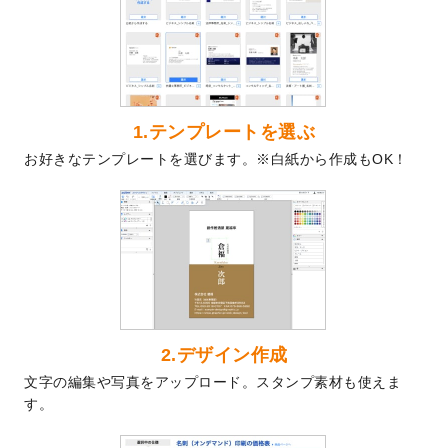
を公開いたしました。
2024/9/9
喪中はがきのデザインテンプレート
を公開
いたしました。
2024/9/2
2025年版1月始まりのカレンダーデザイン
テンプレート
を公開いたしました。
1.テンプレートを選ぶ
2024/8/20
【新商品】コースター
が作成できるように
お好きなテンプレートを選びます。※白紙から作成もOK！
なりました！
2024/7/25
プラスチックカードのデザインテンプレー
ト
を追加しました。
2024/7/9
回数券のデザインテンプレート
を追加しま
した。
2024/7/5
暑中見舞いのデザインテンプレート
を追加
しました。
2024/6/17
メッセージカードのデザインテンプレート
2.デザイン作成
を追加しました。
文字の編集や写真をアップロード。スタンプ素材も使えま
2024/6/14
【新商品】回数券
が作成できるようになり
す。
ました！