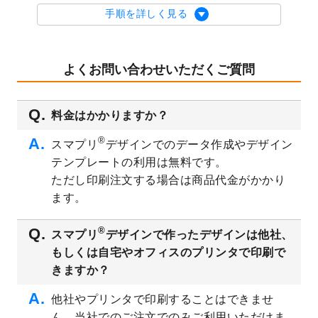
を公開いたしました。
手順を詳しく見る
2023/9/1
2024年版1月始まりのカレンダーデザイン
テンプレート
を公開いたしました。
2023/8/29
オリジナルサイズ、変型サイズで作成でき
よくお問い合わせいただくご質問
るようになりました！
2023/8/18
チケットのデザインテンプレート
を追加し
料金はかかりますか？
ました。
2023/8/7
【新商品】チケット
が作成できるようにな
®
スマプリ
デザインでのデータ作成やデザイン
りました！
テンプレートの利用は無料です。
2023/8/2
美容・エステのチラシデザインテンプレー
ただし印刷注文する場合は商品代金がかかり
ト
を追加しました。
ます。
2023/6/28
暑中見舞いのデザインテンプレート
を公開
いたしました。
®
スマプリ
デザインで作ったデザインは他社、
2023/6/12
うちわのデザインテンプレート
を公開いた
もしくは自宅やオフィスのプリンタで印刷で
しました。
きますか？
2023/5/9
ランチョンマットのデザインテンプレート
を公開いたしました。
他社やプリンタで印刷することはできませ
ん。当社でのご注文でのみご利用いただけま
2023/5/9
書類カバー（見積書表紙）のデザインテン