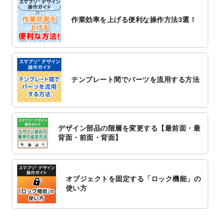
2022/10/26
マッサージ・整体のチラシデザインテンプ
作業効率を上げる便利な操作方法3選！
レート
を追加しました。
2022/10/26
はり・灸のチラシデザインテンプレート
を
追加しました。
2022/10/20
箔押し年賀状のデザインテンプレート
を公
開いたしました。
テンプレート間でパーツを流用する方法
2022/10/14
年賀ポスターのデザインテンプレート
を公
開いたしました。
2022/10/6
チラシ作成から
ポスティング配布注文
まで
対応いたしました。
デザイン部品の階層を変更する【最前面・最
2022/10/1
2023年版1月始まりのカレンダーデザイン
背面・前面・背面】
テンプレート
を公開いたしました。
2022/9/21
コンサートのチラシデザインテンプレート
を追加しました。
オブジェクトを固定する「ロック機能」の
2022/9/5
年賀状のデザインテンプレート
を公開いた
使い方
しました。
2022/9/5
喪中はがきのデザインテンプレート
を公開