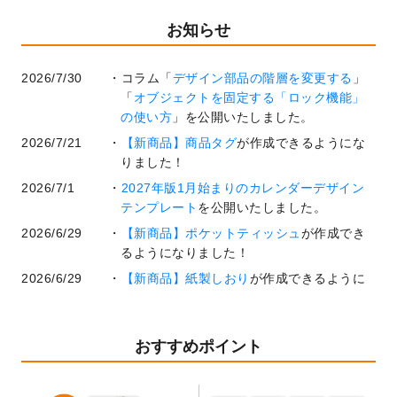
お知らせ
2026/7/30
コラム「
デザイン部品の階層を変更する
」
「
オブジェクトを固定する「ロック機能」
の使い方
」を公開いたしました。
2026/7/21
【新商品】商品タグ
が作成できるようにな
りました！
2026/7/1
2027年版1月始まりのカレンダーデザイン
テンプレート
を公開いたしました。
2026/6/29
【新商品】ポケットティッシュ
が作成でき
るようになりました！
2026/6/29
【新商品】紙製しおり
が作成できるように
なりました！
2026/6/22
コラム「
基本ツールの機能と使い方
」「
作
業効率を上げる便利な操作方法3選！
」を公
おすすめポイント
開いたしました。
2026/6/19
暑中見舞いのデザインテンプレート
を追加