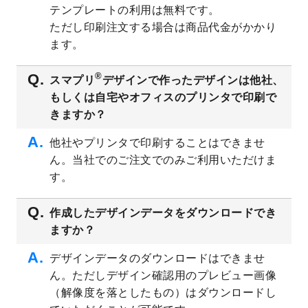
テンプレートの利用は無料です。
2023/8/2
美容・エステのチラシデザインテンプレー
ただし印刷注文する場合は商品代金がかかり
ト
を追加しました。
ます。
2023/6/28
暑中見舞いのデザインテンプレート
を公開
いたしました。
®
スマプリ
デザインで作ったデザインは他社、
2023/6/12
うちわのデザインテンプレート
を公開いた
もしくは自宅やオフィスのプリンタで印刷で
しました。
きますか？
2023/5/9
ランチョンマットのデザインテンプレート
を公開いたしました。
他社やプリンタで印刷することはできませ
ん。当社でのご注文でのみご利用いただけま
2023/5/9
書類カバー（見積書表紙）のデザインテン
プレート
を公開いたしました。
す。
2023/4/28
シール・ラベルのデザインテンプレート
を
追加しました。
作成したデザインデータをダウンロードでき
ますか？
2023/4/20
飲食店のチラシデザインテンプレート
を追
加しました。
デザインデータのダウンロードはできませ
2023/4/18
セミナー・講演会のチラシデザインテンプ
ん。ただしデザイン確認用のプレビュー画像
レート
を追加しました。
（解像度を落としたもの）はダウンロードし
2023/4/18
スポーツジム・フィットネスクラブのチラ