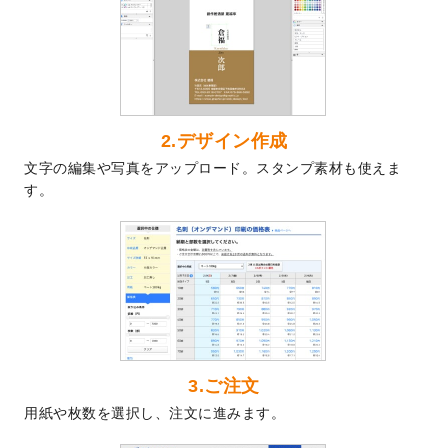
ト
を追加しました。
2024/7/9
回数券のデザインテンプレート
を追加しま
した。
2024/7/5
暑中見舞いのデザインテンプレート
を追加
しました。
2024/6/17
メッセージカードのデザインテンプレート
2.デザイン作成
を追加しました。
文字の編集や写真をアップロード。スタンプ素材も使えま
2024/6/14
【新商品】回数券
が作成できるようになり
す。
ました！
2024/5/22
エコノミータイプののぼり
が作成できるよ
うになりました！
2024/4/30
【新商品】のぼり
が作成できるようになり
ました！
2024/3/21
DMのデザインテンプレート
を追加しまし
た。
3.ご注文
2023/12/22
【新商品】ステッカー
が作成できるように
用紙や枚数を選択し、注文に進みます。
なりました！
2023/12/15
2024年版4月始まりのカレンダーデザイン