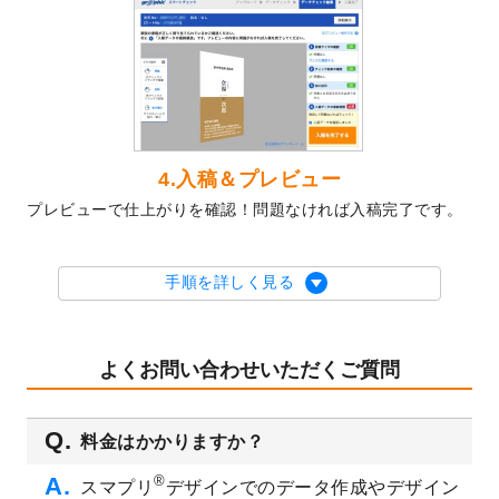
テンプレート
を公開いたしました。
2023/10/10
2024年辰年の年賀ポスターデザインテンプ
レート
を公開いたしました。
2023/10/4
箔押し年賀状のデザインテンプレート
を公
開いたしました。
2023/9/25
クリアファイル、封筒、うちわにてオリジ
4.入稿＆プレビュー
ナルデザインで作成できるようになりまし
プレビューで仕上がりを確認！問題なければ入稿完了です。
た！
2023/9/5
2024年辰年の年賀状デザインテンプレート
を公開いたしました。
手順を詳しく見る
2023/9/1
2024年版1月始まりのカレンダーデザイン
テンプレート
を公開いたしました。
2023/8/29
オリジナルサイズ、変型サイズで作成でき
よくお問い合わせいただくご質問
るようになりました！
2023/8/18
チケットのデザインテンプレート
を追加し
料金はかかりますか？
ました。
2023/8/7
【新商品】チケット
が作成できるようにな
®
スマプリ
デザインでのデータ作成やデザイン
りました！