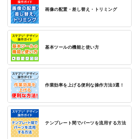
ト
を公開いたしました。
画像の配置・差し替え・トリミング
2022/12/1
プログラミング教室のチラシデザインテン
プレート
を追加しました。
2022/11/25
【新商品】封筒
が作成できるようになりま
した！
基本ツールの機能と使い方
2022/11/25
【新商品】クリアファイル
が作成できるよ
うになりました！
2022/11/4
のし紙のデザインテンプレート
を公開いた
しました。
2022/10/26
マッサージ・整体のチラシデザインテンプ
作業効率を上げる便利な操作方法3選！
レート
を追加しました。
2022/10/26
はり・灸のチラシデザインテンプレート
を
追加しました。
2022/10/20
箔押し年賀状のデザインテンプレート
を公
開いたしました。
テンプレート間でパーツを流用する方法
2022/10/14
年賀ポスターのデザインテンプレート
を公
開いたしました。