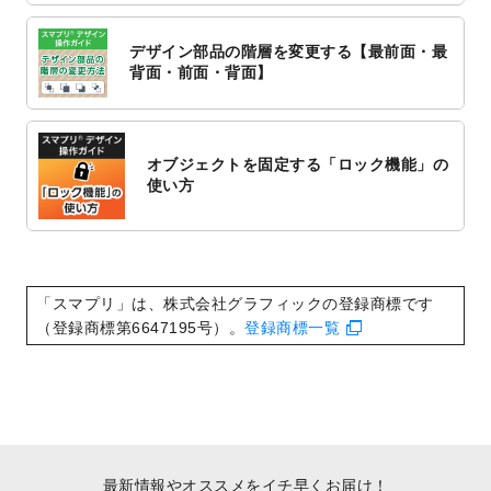
2022/10/6
チラシ作成から
ポスティング配布注文
まで
対応いたしました。
デザイン部品の階層を変更する【最前面・最
2022/10/1
2023年版1月始まりのカレンダーデザイン
背面・前面・背面】
テンプレート
を公開いたしました。
2022/9/21
コンサートのチラシデザインテンプレート
を追加しました。
オブジェクトを固定する「ロック機能」の
2022/9/5
年賀状のデザインテンプレート
を公開いた
使い方
しました。
2022/9/5
喪中はがきのデザインテンプレート
を公開
いたしました。
2022/8/24
印刷用データの解像度
を引き上げまし
「スマプリ」は、株式会社グラフィックの登録商標です
た！
（登録商標第6647195号）。
登録商標一覧
最新情報やオススメをイチ早くお届け！