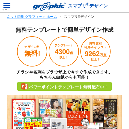
®
スマプリ
デザイン
ネット印刷 グラフィック ホーム
スマプリ®デザイン
無料テンプレートで
簡単デザイン作成
無料素材
テンプレート
デザイン料
写真やイラスト
4300
無料!
9262
点
万点
以上！
以上！
チラシや名刺をブラウザ上で今すぐ作成できます。
もちろん白紙からも可能！
パワーポイントテンプレート無料配布中！