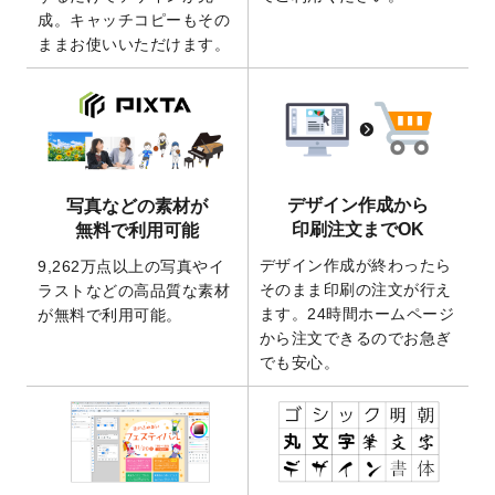
成。キャッチコピーもその
2026/4/21
アクリルキーホルダーのデザインテンプレ
ままお使いいただけます。
ート
を追加いたしました。
2026/3/17
【新商品】缶バッジ
が作成できるようにな
りました！
2025/12/22
【新商品】アクリルキーホルダー
が作成で
きるようになりました！
2025/12/22
2026年版4月始まりのカレンダーデザイン
デザイン作成から
写真などの素材が
テンプレート
を公開いたしました。
印刷注文までOK
無料で利用可能
2025/10/7
箔押し年賀状のデザインテンプレート
を公
デザイン作成が終わったら
9,262万点以上の写真やイ
開いたしました。
そのまま印刷の注文が行え
ラストなどの高品質な素材
2025/9/30
【新商品】クリアファイルバッグ
が作成で
ます。24時間ホームページ
が無料で利用可能。
きるようになりました！
から注文できるのでお急ぎ
でも安心。
2025/9/10
2026年午年の年賀状デザインテンプレート
を公開いたしました。
2025/9/10
喪中はがき・寒中見舞いのデザインテンプ
レート
を公開いたしました。
2025/8/1
9,160万点以上の写真やイラスト素材が無料