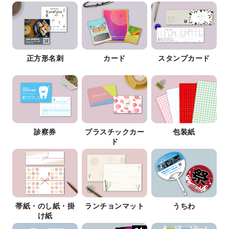
正方形名刺
カード
スタンプカード
診察券
プラスチックカー
包装紙
ド
帯紙・のし紙・掛
ランチョンマット
うちわ
け紙