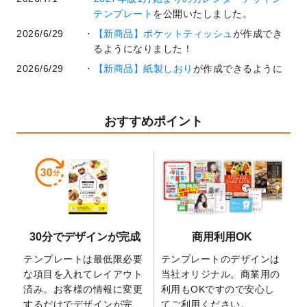
テンプレート
を公開いたしました。
2026/6/29
【新商品】ポケットティッシュ
が作成でき
るようになりました！
2026/6/29
【新商品】紙製しおり
が作成できるように
なりました！
2026/6/22
コラム「
基本ツールの機能と使い方
」「
作
業効率を上げる便利な操作方法3選！
」を公
おすすめポイント
開いたしました。
2026/6/19
暑中見舞いのデザインテンプレート
を追加
しました。
2026/5/28
【新商品】マグネットステッカー
が作成で
きるようになりました！
2026/5/21
コラム「
デザイン作成から入稿・確認まで
30分でデザインが完成
商用利用OK
の全4ステップを解説！
」を公開いたしまし
た。
テンプレートは最低限必要
テンプレートのデザインは
2026/4/23
コラム「
画像の配置・差し替え・トリミン
な項目を入れてレイアウト
当社オリジナル。商業用の
グ
」「
テンプレート間でパーツを流用する
済み。お客様の情報に変更
利用もOKですので安心し
方法
」を公開いたしました。
するだけでデザインが完
てご利用ください。