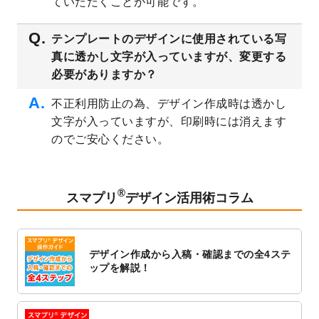
ていただくことが可能です。
シデザインテンプレート
を追加しました。
2023/3/16
シール・ラベルのデザインテンプレート
を
テンプレートのデザインに使用されている写
公開いたしました。
真に透かし文字が入っていますが、変更する
2023/3/13
封筒（長3、洋長3、角2）のデザインテンプ
必要がありますか？
レート
を追加しました。
2023/3/13
クリアファイルのデザインテンプレート
を
不正利用防止の為、デザイン作成時は透かし
追加しました。
文字が入っていますが、印刷時には消えます
2023/3/2
パワーポイント版テンプレートをダウンロ
のでご安心ください。
ードできるようになりました！
2023/2/24
クリアファイルのデザインテンプレート
を
追加しました。
®
スマプリ
デザイン活用術コラム
2023/1/13
4月始まりのカレンダーデザインテンプレー
ト
を追加しました。
2023/1/5
スタンプカードのデザインテンプレート
を
デザイン作成から入稿・確認までの全4ステ
追加しました。
ップを解説！
2022/12/26
サーバーメンテナンスに伴う全サービス停
止のお知らせ
2022/12/16
ポスターカレンダーのデザインテンプレー