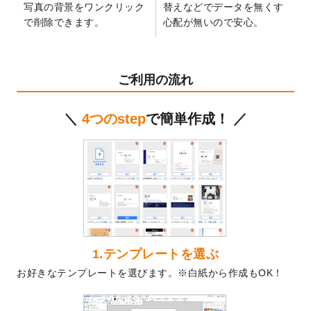
写真の背景をワンクリック
替えなどでデータを無くす
2024/12/24
2025年版4月始まりのカレンダーデザイン
で削除できます。
心配が無いので安心。
テンプレート
を公開いたしました。
2024/11/27
【新商品】マスキングテープ
が作成できる
ようになりました！
ご利用の流れ
2024/10/11
箔押し年賀状のデザインテンプレート
を公
開いたしました。
＼
4つのstep
で簡単作成！ ／
2024/9/11
ステッカーのデザインテンプレート
を追加
しました。
2024/9/9
2025年巳年の年賀状デザインテンプレート
を公開いたしました。
2024/9/9
喪中はがきのデザインテンプレート
を公開
いたしました。
2024/9/2
2025年版1月始まりのカレンダーデザイン
テンプレート
を公開いたしました。
1.テンプレートを選ぶ
2024/8/20
【新商品】コースター
が作成できるように
お好きなテンプレートを選びます。※白紙から作成もOK！
なりました！
2024/7/25
プラスチックカードのデザインテンプレー