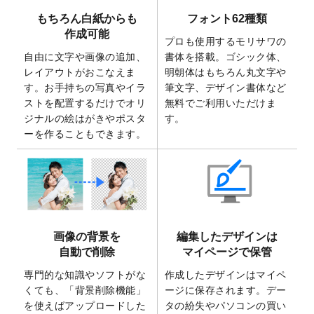
で使えるようになりました。
もちろん白紙からも
フォント62種類
2025/7/30
キャンバスプリントのデザインテンプレー
作成可能
ト
を追加いたしました。
プロも使用するモリサワの
自由に文字や画像の追加、
書体を搭載。ゴシック体、
2025/6/30
暑中見舞いのデザインテンプレート
を追加
レイアウトがおこなえま
明朝体はもちろん丸文字や
しました。
す。お手持ちの写真やイラ
筆文字、デザイン書体など
2025/6/27
キャンバスプリントのデザインテンプレー
ストを配置するだけでオリ
無料でご利用いただけま
ト
を追加いたしました。
ジナルの絵はがきやポスタ
す。
2025/6/24
2026年版1月始まりのカレンダーデザイン
ーを作ることもできます。
テンプレート
を公開いたしました。
2025/6/9
「
背景削除機能
」を実装しました。
2025/4/3
DMのデザインテンプレート
を追加しまし
た。
2025/2/21
マスキングテープのデザインテンプレート
画像の背景を
編集したデザインは
を追加しました。
自動で削除
マイページで保管
2025/2/4
マスキングテープのデザインテンプレート
を追加しました。
専門的な知識やソフトがな
作成したデザインはマイペ
くても、「背景削除機能」
ージに保存されます。デー
2025/1/15
配置できるデータ形式が増えました。
を使えばアップロードした
タの紛失やパソコンの買い
（pdf、psd、eps、tifに対応）