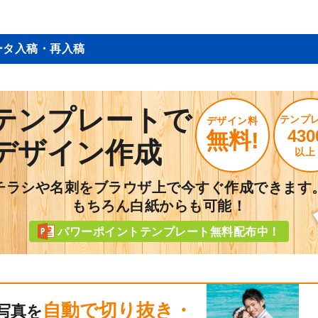
ータ入稿・再入稿
テンプレートで
テンプ
デザイン料
430
無料!
デザイン作成
以上
チラシや名刺をブラウザ上で今すぐ作成できます
もちろん白紙からも可能！
パワーポイントテンプレート無料配布中！
自動で切り抜き・
写真を