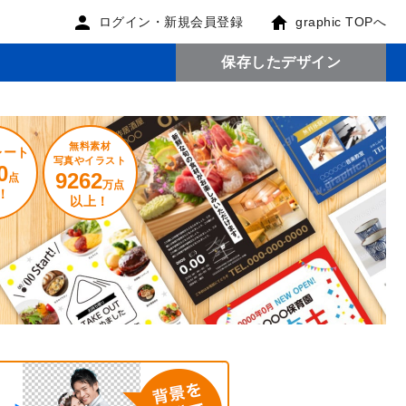
ログイン・新規会員登録
graphic TOPへ
保存したデザイン
無料素材
レート
写真やイラスト
0
9262
点
万点
！
以上！
。