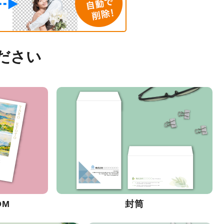
ださい
DM
封筒