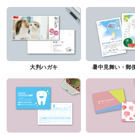
大判ハガキ
暑中見舞い・郵