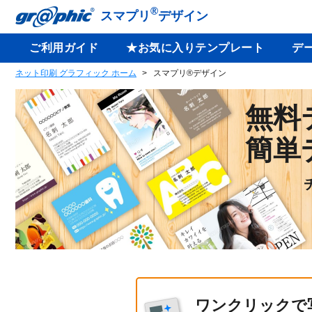
®
スマプリ
デザイン
ご利用ガイド
★お気に入りテンプレート
デ
ネット印刷 グラフィック ホーム
スマプリ®デザイン
無料
簡単
ワンクリックで