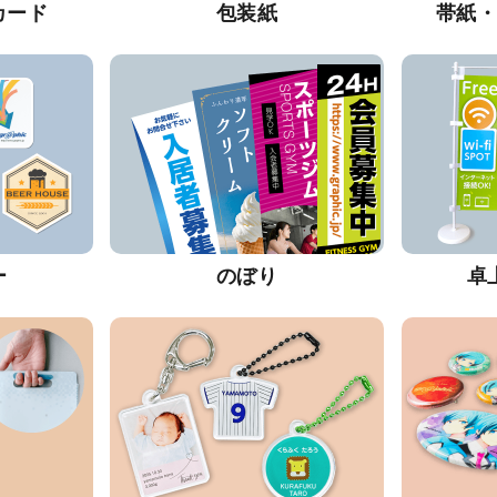
カード
包装紙
帯紙
ー
のぼり
卓