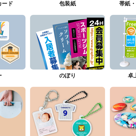
カード
包装紙
帯紙
ー
のぼり
卓