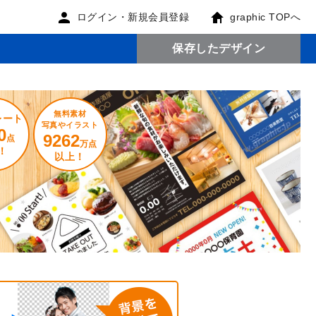
ログイン・新規会員登録
graphic TOPへ
保存したデザイン
無料素材
レート
写真やイラスト
0
9262
点
万点
！
以上！
。