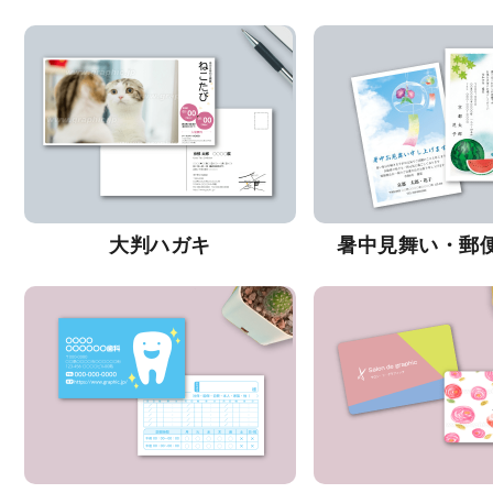
大判ハガキ
暑中見舞い・郵