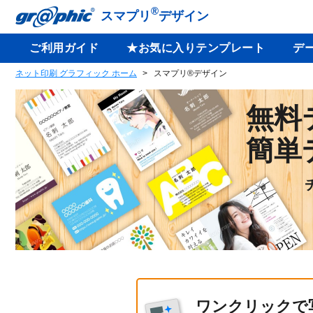
®
スマプリ
デザイン
ご利用ガイド
★お気に入りテンプレート
デ
ネット印刷 グラフィック ホーム
スマプリ®デザイン
無料
簡単
ワンクリックで