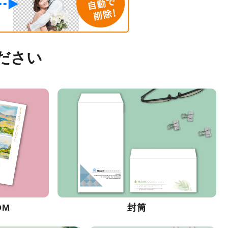
ださい
DM
封筒