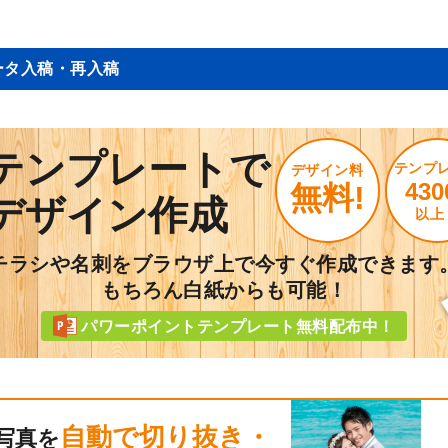
ータ入稿・再入稿
テンプレートで
テンプ
デザイン料
430
無料!
デザイン作成
以上
チラシや名刺をブラウザ上で今すぐ作成できます
もちろん白紙からも可能！
パワーポイントテンプレート無料配布中！
自動で切り抜き・
写真を