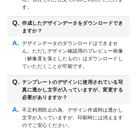
プレート
を公開いたしました。
す。
2023/4/28
シール・ラベルのデザインテンプレート
を
追加しました。
作成したデザインデータをダウンロードでき
ますか？
2023/4/20
飲食店のチラシデザインテンプレート
を追
加しました。
デザインデータのダウンロードはできませ
2023/4/18
セミナー・講演会のチラシデザインテンプ
ん。ただしデザイン確認用のプレビュー画像
レート
を追加しました。
（解像度を落としたもの）はダウンロードし
2023/4/18
スポーツジム・フィットネスクラブのチラ
ていただくことが可能です。
シデザインテンプレート
を追加しました。
2023/3/16
シール・ラベルのデザインテンプレート
を
テンプレートのデザインに使用されている写
公開いたしました。
真に透かし文字が入っていますが、変更する
2023/3/13
封筒（長3、洋長3、角2）のデザインテンプ
必要がありますか？
レート
を追加しました。
2023/3/13
クリアファイルのデザインテンプレート
を
不正利用防止の為、デザイン作成時は透かし
追加しました。
文字が入っていますが、印刷時には消えます
2023/3/2
パワーポイント版テンプレートをダウンロ
のでご安心ください。
ードできるようになりました！