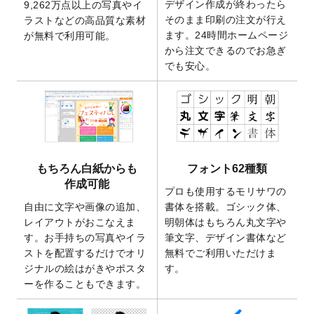
デザイン作成が終わったら
9,262万点以上の写真やイ
開いたしました。
そのまま印刷の注文が行え
ラストなどの高品質な素材
2025/9/30
【新商品】クリアファイルバッグ
が作成で
ます。24時間ホームページ
が無料で利用可能。
きるようになりました！
から注文できるのでお急ぎ
でも安心。
2025/9/10
2026年午年の年賀状デザインテンプレート
を公開いたしました。
2025/9/10
喪中はがき・寒中見舞いのデザインテンプ
レート
を公開いたしました。
2025/8/1
9,160万点以上の写真やイラスト素材が無料
で使えるようになりました。
もちろん白紙からも
フォント62種類
2025/7/30
キャンバスプリントのデザインテンプレー
作成可能
ト
を追加いたしました。
プロも使用するモリサワの
自由に文字や画像の追加、
書体を搭載。ゴシック体、
2025/6/30
暑中見舞いのデザインテンプレート
を追加
レイアウトがおこなえま
明朝体はもちろん丸文字や
しました。
す。お手持ちの写真やイラ
筆文字、デザイン書体など
2025/6/27
キャンバスプリントのデザインテンプレー
ストを配置するだけでオリ
無料でご利用いただけま
ト
を追加いたしました。
ジナルの絵はがきやポスタ
す。
2025/6/24
2026年版1月始まりのカレンダーデザイン
ーを作ることもできます。
テンプレート
を公開いたしました。