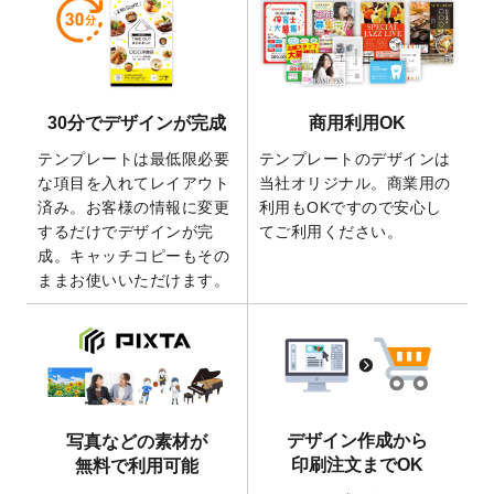
しました。
2026/5/28
【新商品】マグネットステッカー
が作成で
きるようになりました！
2026/5/21
コラム「
デザイン作成から入稿・確認まで
30分でデザインが完成
商用利用OK
の全4ステップを解説！
」を公開いたしまし
た。
テンプレートは最低限必要
テンプレートのデザインは
2026/4/23
コラム「
画像の配置・差し替え・トリミン
な項目を入れてレイアウト
当社オリジナル。商業用の
グ
」「
テンプレート間でパーツを流用する
済み。お客様の情報に変更
利用もOKですので安心し
方法
」を公開いたしました。
するだけでデザインが完
てご利用ください。
成。キャッチコピーもその
2026/4/21
アクリルキーホルダーのデザインテンプレ
ままお使いいただけます。
ート
を追加いたしました。
2026/3/17
【新商品】缶バッジ
が作成できるようにな
りました！
2025/12/22
【新商品】アクリルキーホルダー
が作成で
きるようになりました！
2025/12/22
2026年版4月始まりのカレンダーデザイン
デザイン作成から
写真などの素材が
テンプレート
を公開いたしました。
印刷注文までOK
無料で利用可能
2025/10/7
箔押し年賀状のデザインテンプレート
を公