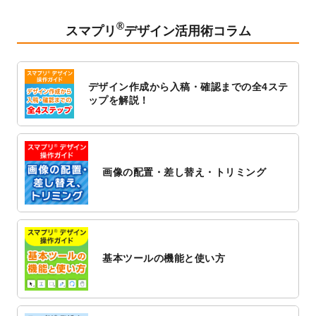
2023/2/24
クリアファイルのデザインテンプレート
を
追加しました。
®
スマプリ
デザイン活用術コラム
2023/1/13
4月始まりのカレンダーデザインテンプレー
ト
を追加しました。
2023/1/5
スタンプカードのデザインテンプレート
を
デザイン作成から入稿・確認までの全4ステ
追加しました。
ップを解説！
2022/12/26
サーバーメンテナンスに伴う全サービス停
止のお知らせ
2022/12/16
ポスターカレンダーのデザインテンプレー
ト
を公開いたしました。
画像の配置・差し替え・トリミング
2022/12/1
プログラミング教室のチラシデザインテン
プレート
を追加しました。
2022/11/25
【新商品】封筒
が作成できるようになりま
した！
基本ツールの機能と使い方
2022/11/25
【新商品】クリアファイル
が作成できるよ
うになりました！
2022/11/4
のし紙のデザインテンプレート
を公開いた
しました。