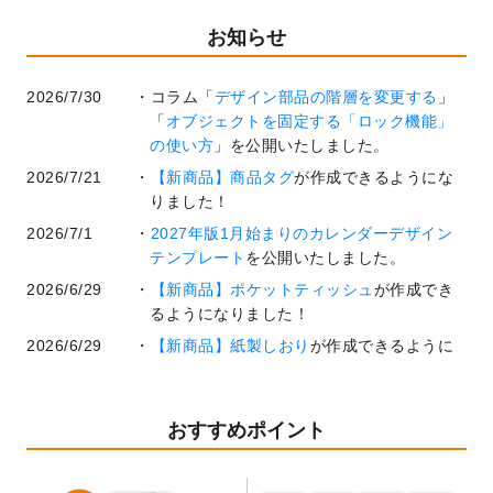
お知らせ
2026/7/30
コラム「
デザイン部品の階層を変更する
」
「
オブジェクトを固定する「ロック機能」
の使い方
」を公開いたしました。
2026/7/21
【新商品】商品タグ
が作成できるようにな
りました！
2026/7/1
2027年版1月始まりのカレンダーデザイン
テンプレート
を公開いたしました。
2026/6/29
【新商品】ポケットティッシュ
が作成でき
るようになりました！
2026/6/29
【新商品】紙製しおり
が作成できるように
なりました！
2026/6/22
コラム「
基本ツールの機能と使い方
」「
作
業効率を上げる便利な操作方法3選！
」を公
おすすめポイント
開いたしました。
2026/6/19
暑中見舞いのデザインテンプレート
を追加