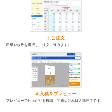
2024/5/22
エコノミータイプののぼり
が作成できるよ
うになりました！
2024/4/30
【新商品】のぼり
が作成できるようになり
ました！
2024/3/21
DMのデザインテンプレート
を追加しまし
た。
3.ご注文
2023/12/22
【新商品】ステッカー
が作成できるように
用紙や枚数を選択し、注文に進みます。
なりました！
2023/12/15
2024年版4月始まりのカレンダーデザイン
テンプレート
を公開いたしました。
2023/10/10
2024年辰年の年賀ポスターデザインテンプ
レート
を公開いたしました。
2023/10/4
箔押し年賀状のデザインテンプレート
を公
開いたしました。
2023/9/25
クリアファイル、封筒、うちわにてオリジ
4.入稿＆プレビュー
ナルデザインで作成できるようになりまし
プレビューで仕上がりを確認！問題なければ入稿完了です。
た！
2023/9/5
2024年辰年の年賀状デザインテンプレート