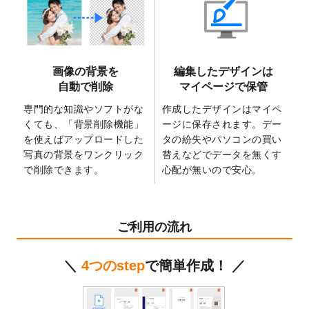
2025/6/9
「
背景削除機能
」を実装しました。
2025/4/3
DMのデザインテンプレート
を追加しまし
た。
2025/2/21
マスキングテープのデザインテンプレート
画像の背景を
編集したデザインは
を追加しました。
自動で削除
マイページで保管
2025/2/4
マスキングテープのデザインテンプレート
を追加しました。
専門的な知識やソフトがな
作成したデザインはマイペ
くても、「背景削除機能」
ージに保存されます。デー
2025/1/15
配置できるデータ形式が増えました。
を使えばアップロードした
タの紛失やパソコンの買い
（pdf、psd、eps、tifに対応）
写真の背景をワンクリック
替えなどでデータを無くす
2024/12/24
2025年版4月始まりのカレンダーデザイン
で削除できます。
心配が無いので安心。
テンプレート
を公開いたしました。
2024/11/27
【新商品】マスキングテープ
が作成できる
ようになりました！
ご利用の流れ
2024/10/11
箔押し年賀状のデザインテンプレート
を公
開いたしました。
＼
4つのstep
で簡単作成！ ／
2024/9/11
ステッカーのデザインテンプレート
を追加
しました。
2024/9/9
2025年巳年の年賀状デザインテンプレート