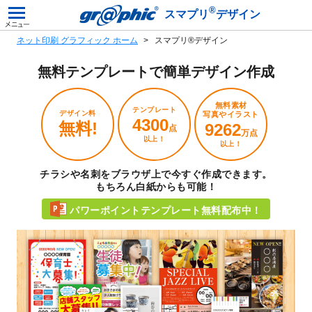
®
スマプリ
デザイン
ネット印刷 グラフィック ホーム
スマプリ®デザイン
無料テンプレートで
簡単デザイン作成
無料素材
テンプレート
デザイン料
写真やイラスト
4300
無料!
9262
点
万点
以上！
以上！
チラシや名刺をブラウザ上で今すぐ作成できます。
もちろん白紙からも可能！
パワーポイントテンプレート無料配布中！