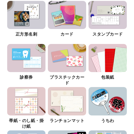
正方形名刺
カード
スタンプカード
診察券
プラスチックカー
包装紙
ド
帯紙・のし紙・掛
ランチョンマット
うちわ
け紙