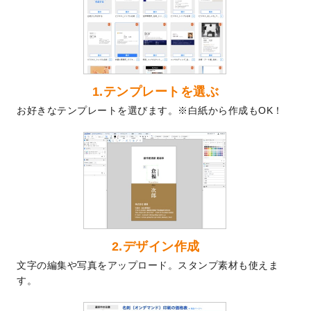
を公開いたしました。
2024/9/9
喪中はがきのデザインテンプレート
を公開
いたしました。
2024/9/2
2025年版1月始まりのカレンダーデザイン
テンプレート
を公開いたしました。
1.テンプレートを選ぶ
2024/8/20
【新商品】コースター
が作成できるように
お好きなテンプレートを選びます。※白紙から作成もOK！
なりました！
2024/7/25
プラスチックカードのデザインテンプレー
ト
を追加しました。
2024/7/9
回数券のデザインテンプレート
を追加しま
した。
2024/7/5
暑中見舞いのデザインテンプレート
を追加
しました。
2024/6/17
メッセージカードのデザインテンプレート
2.デザイン作成
を追加しました。
文字の編集や写真をアップロード。スタンプ素材も使えま
2024/6/14
【新商品】回数券
が作成できるようになり
す。
ました！