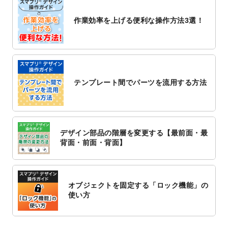
2022/10/26
マッサージ・整体のチラシデザインテンプ
作業効率を上げる便利な操作方法3選！
レート
を追加しました。
2022/10/26
はり・灸のチラシデザインテンプレート
を
追加しました。
2022/10/20
箔押し年賀状のデザインテンプレート
を公
開いたしました。
テンプレート間でパーツを流用する方法
2022/10/14
年賀ポスターのデザインテンプレート
を公
開いたしました。
2022/10/6
チラシ作成から
ポスティング配布注文
まで
対応いたしました。
デザイン部品の階層を変更する【最前面・最
2022/10/1
2023年版1月始まりのカレンダーデザイン
背面・前面・背面】
テンプレート
を公開いたしました。
2022/9/21
コンサートのチラシデザインテンプレート
を追加しました。
オブジェクトを固定する「ロック機能」の
2022/9/5
年賀状のデザインテンプレート
を公開いた
使い方
しました。
2022/9/5
喪中はがきのデザインテンプレート
を公開