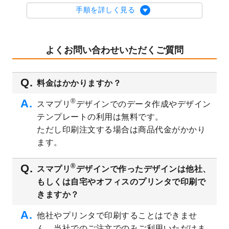
を公開いたしました。
手順を詳しく見る
2023/9/1
2024年版1月始まりのカレンダーデザイン
テンプレート
を公開いたしました。
2023/8/29
オリジナルサイズ、変型サイズで作成でき
よくお問い合わせいただくご質問
るようになりました！
2023/8/18
チケットのデザインテンプレート
を追加し
料金はかかりますか？
ました。
2023/8/7
【新商品】チケット
が作成できるようにな
®
スマプリ
デザインでのデータ作成やデザイン
りました！
テンプレートの利用は無料です。
2023/8/2
美容・エステのチラシデザインテンプレー
ただし印刷注文する場合は商品代金がかかり
ト
を追加しました。
ます。
2023/6/28
暑中見舞いのデザインテンプレート
を公開
いたしました。
®
スマプリ
デザインで作ったデザインは他社、
2023/6/12
うちわのデザインテンプレート
を公開いた
もしくは自宅やオフィスのプリンタで印刷で
しました。
きますか？
2023/5/9
ランチョンマットのデザインテンプレート
を公開いたしました。
他社やプリンタで印刷することはできませ
ん。当社でのご注文でのみご利用いただけま
2023/5/9
書類カバー（見積書表紙）のデザインテン