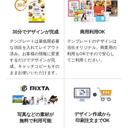
しました。
2026/5/28
【新商品】マグネットステッカー
が作成で
きるようになりました！
2026/5/21
コラム「
デザイン作成から入稿・確認まで
30分でデザインが完成
商用利用OK
の全4ステップを解説！
」を公開いたしまし
た。
テンプレートは最低限必要
テンプレートのデザインは
2026/4/23
コラム「
画像の配置・差し替え・トリミン
な項目を入れてレイアウト
当社オリジナル。商業用の
グ
」「
テンプレート間でパーツを流用する
済み。お客様の情報に変更
利用もOKですので安心し
方法
」を公開いたしました。
するだけでデザインが完
てご利用ください。
成。キャッチコピーもその
2026/4/21
アクリルキーホルダーのデザインテンプレ
ままお使いいただけます。
ート
を追加いたしました。
2026/3/17
【新商品】缶バッジ
が作成できるようにな
りました！
2025/12/22
【新商品】アクリルキーホルダー
が作成で
きるようになりました！
2025/12/22
2026年版4月始まりのカレンダーデザイン
デザイン作成から
写真などの素材が
テンプレート
を公開いたしました。
印刷注文までOK
無料で利用可能
2025/10/7
箔押し年賀状のデザインテンプレート
を公