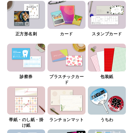
正方形名刺
カード
スタンプカード
診察券
プラスチックカー
包装紙
ド
帯紙・のし紙・掛
ランチョンマット
うちわ
け紙