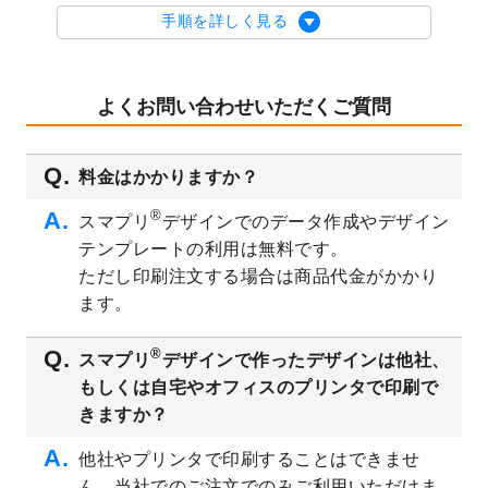
を公開いたしました。
手順を詳しく見る
2023/9/1
2024年版1月始まりのカレンダーデザイン
テンプレート
を公開いたしました。
2023/8/29
オリジナルサイズ、変型サイズで作成でき
よくお問い合わせいただくご質問
るようになりました！
2023/8/18
チケットのデザインテンプレート
を追加し
料金はかかりますか？
ました。
2023/8/7
【新商品】チケット
が作成できるようにな
®
スマプリ
デザインでのデータ作成やデザイン
りました！
テンプレートの利用は無料です。
2023/8/2
美容・エステのチラシデザインテンプレー
ただし印刷注文する場合は商品代金がかかり
ト
を追加しました。
ます。
2023/6/28
暑中見舞いのデザインテンプレート
を公開
いたしました。
®
スマプリ
デザインで作ったデザインは他社、
2023/6/12
うちわのデザインテンプレート
を公開いた
もしくは自宅やオフィスのプリンタで印刷で
しました。
きますか？
2023/5/9
ランチョンマットのデザインテンプレート
を公開いたしました。
他社やプリンタで印刷することはできませ
ん。当社でのご注文でのみご利用いただけま
2023/5/9
書類カバー（見積書表紙）のデザインテン