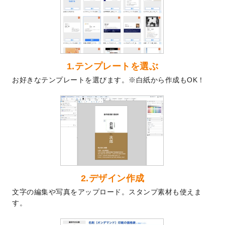
を公開いたしました。
2024/9/9
喪中はがきのデザインテンプレート
を公開
いたしました。
2024/9/2
2025年版1月始まりのカレンダーデザイン
テンプレート
を公開いたしました。
1.テンプレートを選ぶ
2024/8/20
【新商品】コースター
が作成できるように
お好きなテンプレートを選びます。※白紙から作成もOK！
なりました！
2024/7/25
プラスチックカードのデザインテンプレー
ト
を追加しました。
2024/7/9
回数券のデザインテンプレート
を追加しま
した。
2024/7/5
暑中見舞いのデザインテンプレート
を追加
しました。
2024/6/17
メッセージカードのデザインテンプレート
2.デザイン作成
を追加しました。
文字の編集や写真をアップロード。スタンプ素材も使えま
2024/6/14
【新商品】回数券
が作成できるようになり
す。
ました！