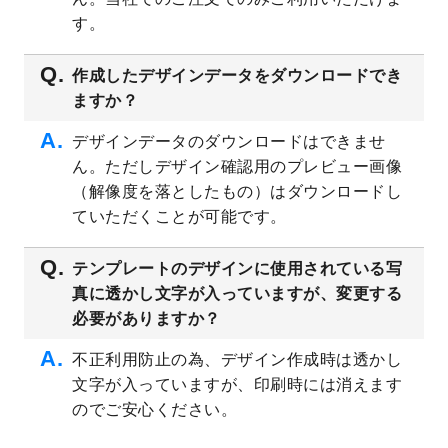
プレート
を公開いたしました。
す。
2023/4/28
シール・ラベルのデザインテンプレート
を
追加しました。
作成したデザインデータをダウンロードでき
ますか？
2023/4/20
飲食店のチラシデザインテンプレート
を追
加しました。
デザインデータのダウンロードはできませ
2023/4/18
セミナー・講演会のチラシデザインテンプ
ん。ただしデザイン確認用のプレビュー画像
レート
を追加しました。
（解像度を落としたもの）はダウンロードし
2023/4/18
スポーツジム・フィットネスクラブのチラ
ていただくことが可能です。
シデザインテンプレート
を追加しました。
2023/3/16
シール・ラベルのデザインテンプレート
を
テンプレートのデザインに使用されている写
公開いたしました。
真に透かし文字が入っていますが、変更する
2023/3/13
封筒（長3、洋長3、角2）のデザインテンプ
必要がありますか？
レート
を追加しました。
2023/3/13
クリアファイルのデザインテンプレート
を
不正利用防止の為、デザイン作成時は透かし
追加しました。
文字が入っていますが、印刷時には消えます
2023/3/2
パワーポイント版テンプレートをダウンロ
のでご安心ください。
ードできるようになりました！