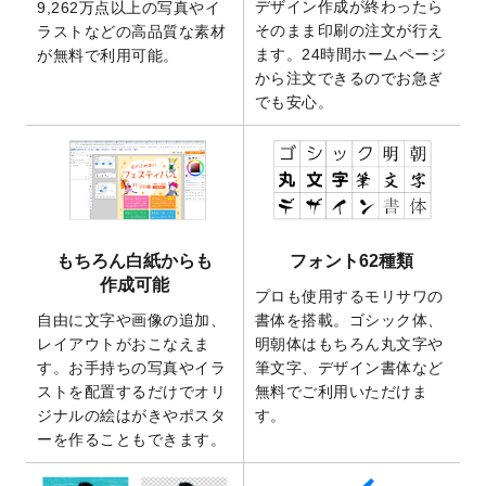
デザイン作成が終わったら
9,262万点以上の写真やイ
開いたしました。
そのまま印刷の注文が行え
ラストなどの高品質な素材
2025/9/30
【新商品】クリアファイルバッグ
が作成で
ます。24時間ホームページ
が無料で利用可能。
きるようになりました！
から注文できるのでお急ぎ
でも安心。
2025/9/10
2026年午年の年賀状デザインテンプレート
を公開いたしました。
2025/9/10
喪中はがき・寒中見舞いのデザインテンプ
レート
を公開いたしました。
2025/8/1
9,160万点以上の写真やイラスト素材が無料
で使えるようになりました。
もちろん白紙からも
フォント62種類
2025/7/30
キャンバスプリントのデザインテンプレー
作成可能
ト
を追加いたしました。
プロも使用するモリサワの
自由に文字や画像の追加、
書体を搭載。ゴシック体、
2025/6/30
暑中見舞いのデザインテンプレート
を追加
レイアウトがおこなえま
明朝体はもちろん丸文字や
しました。
す。お手持ちの写真やイラ
筆文字、デザイン書体など
2025/6/27
キャンバスプリントのデザインテンプレー
ストを配置するだけでオリ
無料でご利用いただけま
ト
を追加いたしました。
ジナルの絵はがきやポスタ
す。
2025/6/24
2026年版1月始まりのカレンダーデザイン
ーを作ることもできます。
テンプレート
を公開いたしました。