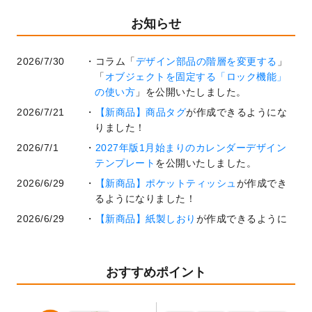
お知らせ
2026/7/30
コラム「
デザイン部品の階層を変更する
」
「
オブジェクトを固定する「ロック機能」
の使い方
」を公開いたしました。
2026/7/21
【新商品】商品タグ
が作成できるようにな
りました！
2026/7/1
2027年版1月始まりのカレンダーデザイン
テンプレート
を公開いたしました。
2026/6/29
【新商品】ポケットティッシュ
が作成でき
るようになりました！
2026/6/29
【新商品】紙製しおり
が作成できるように
なりました！
2026/6/22
コラム「
基本ツールの機能と使い方
」「
作
業効率を上げる便利な操作方法3選！
」を公
おすすめポイント
開いたしました。
2026/6/19
暑中見舞いのデザインテンプレート
を追加