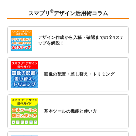
2023/2/24
クリアファイルのデザインテンプレート
を
追加しました。
®
スマプリ
デザイン活用術コラム
2023/1/13
4月始まりのカレンダーデザインテンプレー
ト
を追加しました。
2023/1/5
スタンプカードのデザインテンプレート
を
デザイン作成から入稿・確認までの全4ステ
追加しました。
ップを解説！
2022/12/26
サーバーメンテナンスに伴う全サービス停
止のお知らせ
2022/12/16
ポスターカレンダーのデザインテンプレー
ト
を公開いたしました。
画像の配置・差し替え・トリミング
2022/12/1
プログラミング教室のチラシデザインテン
プレート
を追加しました。
2022/11/25
【新商品】封筒
が作成できるようになりま
した！
基本ツールの機能と使い方
2022/11/25
【新商品】クリアファイル
が作成できるよ
うになりました！
2022/11/4
のし紙のデザインテンプレート
を公開いた
しました。