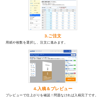
2024/5/22
エコノミータイプののぼり
が作成できるよ
うになりました！
2024/4/30
【新商品】のぼり
が作成できるようになり
ました！
2024/3/21
DMのデザインテンプレート
を追加しまし
た。
3.ご注文
2023/12/22
【新商品】ステッカー
が作成できるように
用紙や枚数を選択し、注文に進みます。
なりました！
2023/12/15
2024年版4月始まりのカレンダーデザイン
テンプレート
を公開いたしました。
2023/10/10
2024年辰年の年賀ポスターデザインテンプ
レート
を公開いたしました。
2023/10/4
箔押し年賀状のデザインテンプレート
を公
開いたしました。
2023/9/25
クリアファイル、封筒、うちわにてオリジ
4.入稿＆プレビュー
ナルデザインで作成できるようになりまし
プレビューで仕上がりを確認！問題なければ入稿完了です。
た！
2023/9/5
2024年辰年の年賀状デザインテンプレート