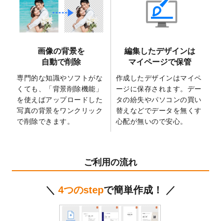
2025/6/9
「
背景削除機能
」を実装しました。
2025/4/3
DMのデザインテンプレート
を追加しまし
た。
2025/2/21
マスキングテープのデザインテンプレート
画像の背景を
編集したデザインは
を追加しました。
自動で削除
マイページで保管
2025/2/4
マスキングテープのデザインテンプレート
を追加しました。
専門的な知識やソフトがな
作成したデザインはマイペ
くても、「背景削除機能」
ージに保存されます。デー
2025/1/15
配置できるデータ形式が増えました。
を使えばアップロードした
タの紛失やパソコンの買い
（pdf、psd、eps、tifに対応）
写真の背景をワンクリック
替えなどでデータを無くす
2024/12/24
2025年版4月始まりのカレンダーデザイン
で削除できます。
心配が無いので安心。
テンプレート
を公開いたしました。
2024/11/27
【新商品】マスキングテープ
が作成できる
ようになりました！
ご利用の流れ
2024/10/11
箔押し年賀状のデザインテンプレート
を公
開いたしました。
＼
4つのstep
で簡単作成！ ／
2024/9/11
ステッカーのデザインテンプレート
を追加
しました。
2024/9/9
2025年巳年の年賀状デザインテンプレート