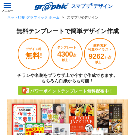
®
スマプリ
デザイン
ネット印刷 グラフィック ホーム
スマプリ®デザイン
無料テンプレートで
簡単デザイン作成
無料素材
テンプレート
デザイン料
写真やイラスト
4300
無料!
9262
点
万点
以上！
以上！
チラシや名刺をブラウザ上で今すぐ作成できます。
もちろん白紙からも可能！
パワーポイントテンプレート無料配布中！