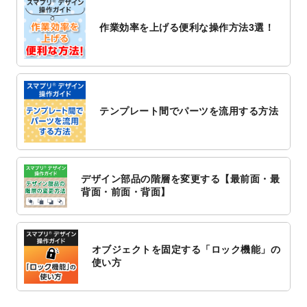
2022/10/26
マッサージ・整体のチラシデザインテンプ
作業効率を上げる便利な操作方法3選！
レート
を追加しました。
2022/10/26
はり・灸のチラシデザインテンプレート
を
追加しました。
2022/10/20
箔押し年賀状のデザインテンプレート
を公
開いたしました。
テンプレート間でパーツを流用する方法
2022/10/14
年賀ポスターのデザインテンプレート
を公
開いたしました。
2022/10/6
チラシ作成から
ポスティング配布注文
まで
対応いたしました。
デザイン部品の階層を変更する【最前面・最
2022/10/1
2023年版1月始まりのカレンダーデザイン
背面・前面・背面】
テンプレート
を公開いたしました。
2022/9/21
コンサートのチラシデザインテンプレート
を追加しました。
オブジェクトを固定する「ロック機能」の
2022/9/5
年賀状のデザインテンプレート
を公開いた
使い方
しました。
2022/9/5
喪中はがきのデザインテンプレート
を公開