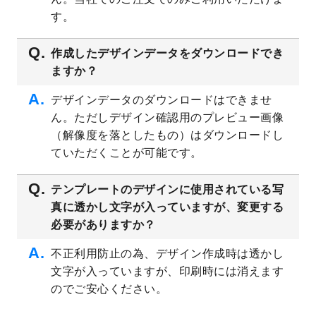
プレート
を公開いたしました。
す。
2023/4/28
シール・ラベルのデザインテンプレート
を
追加しました。
作成したデザインデータをダウンロードでき
ますか？
2023/4/20
飲食店のチラシデザインテンプレート
を追
加しました。
デザインデータのダウンロードはできませ
2023/4/18
セミナー・講演会のチラシデザインテンプ
ん。ただしデザイン確認用のプレビュー画像
レート
を追加しました。
（解像度を落としたもの）はダウンロードし
2023/4/18
スポーツジム・フィットネスクラブのチラ
ていただくことが可能です。
シデザインテンプレート
を追加しました。
2023/3/16
シール・ラベルのデザインテンプレート
を
テンプレートのデザインに使用されている写
公開いたしました。
真に透かし文字が入っていますが、変更する
2023/3/13
封筒（長3、洋長3、角2）のデザインテンプ
必要がありますか？
レート
を追加しました。
2023/3/13
クリアファイルのデザインテンプレート
を
不正利用防止の為、デザイン作成時は透かし
追加しました。
文字が入っていますが、印刷時には消えます
2023/3/2
パワーポイント版テンプレートをダウンロ
のでご安心ください。
ードできるようになりました！