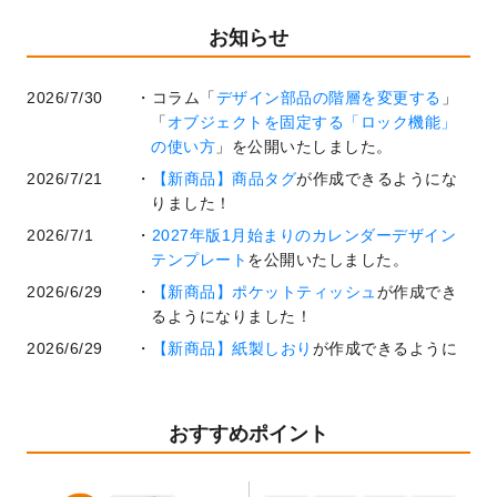
お知らせ
2026/7/30
コラム「
デザイン部品の階層を変更する
」
「
オブジェクトを固定する「ロック機能」
の使い方
」を公開いたしました。
2026/7/21
【新商品】商品タグ
が作成できるようにな
りました！
2026/7/1
2027年版1月始まりのカレンダーデザイン
テンプレート
を公開いたしました。
2026/6/29
【新商品】ポケットティッシュ
が作成でき
るようになりました！
2026/6/29
【新商品】紙製しおり
が作成できるように
なりました！
2026/6/22
コラム「
基本ツールの機能と使い方
」「
作
業効率を上げる便利な操作方法3選！
」を公
おすすめポイント
開いたしました。
2026/6/19
暑中見舞いのデザインテンプレート
を追加