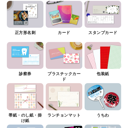
正方形名刺
カード
スタンプカード
診察券
プラスチックカー
包装紙
ド
帯紙・のし紙・掛
ランチョンマット
うちわ
け紙