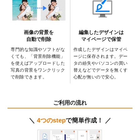
2025/6/9
「
背景削除機能
」を実装しました。
2025/4/3
DMのデザインテンプレート
を追加しまし
た。
2025/2/21
マスキングテープのデザインテンプレート
画像の背景を
編集したデザインは
を追加しました。
自動で削除
マイページで保管
2025/2/4
マスキングテープのデザインテンプレート
を追加しました。
専門的な知識やソフトがな
作成したデザインはマイペ
くても、「背景削除機能」
ージに保存されます。デー
2025/1/15
配置できるデータ形式が増えました。
を使えばアップロードした
タの紛失やパソコンの買い
（pdf、psd、eps、tifに対応）
写真の背景をワンクリック
替えなどでデータを無くす
2024/12/24
2025年版4月始まりのカレンダーデザイン
で削除できます。
心配が無いので安心。
テンプレート
を公開いたしました。
2024/11/27
【新商品】マスキングテープ
が作成できる
ようになりました！
ご利用の流れ
2024/10/11
箔押し年賀状のデザインテンプレート
を公
開いたしました。
＼
4つのstep
で簡単作成！ ／
2024/9/11
ステッカーのデザインテンプレート
を追加
しました。
2024/9/9
2025年巳年の年賀状デザインテンプレート