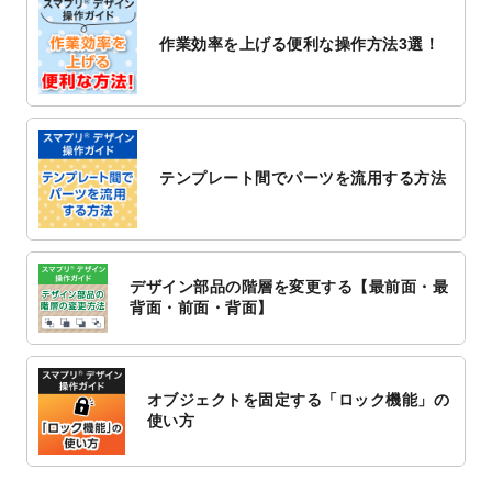
2022/10/26
マッサージ・整体のチラシデザインテンプ
作業効率を上げる便利な操作方法3選！
レート
を追加しました。
2022/10/26
はり・灸のチラシデザインテンプレート
を
追加しました。
2022/10/20
箔押し年賀状のデザインテンプレート
を公
開いたしました。
テンプレート間でパーツを流用する方法
2022/10/14
年賀ポスターのデザインテンプレート
を公
開いたしました。
2022/10/6
チラシ作成から
ポスティング配布注文
まで
対応いたしました。
デザイン部品の階層を変更する【最前面・最
2022/10/1
2023年版1月始まりのカレンダーデザイン
背面・前面・背面】
テンプレート
を公開いたしました。
2022/9/21
コンサートのチラシデザインテンプレート
を追加しました。
オブジェクトを固定する「ロック機能」の
2022/9/5
年賀状のデザインテンプレート
を公開いた
使い方
しました。
2022/9/5
喪中はがきのデザインテンプレート
を公開