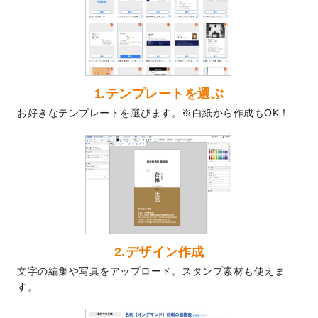
を公開いたしました。
2024/9/9
喪中はがきのデザインテンプレート
を公開
いたしました。
2024/9/2
2025年版1月始まりのカレンダーデザイン
テンプレート
を公開いたしました。
1.テンプレートを選ぶ
2024/8/20
【新商品】コースター
が作成できるように
お好きなテンプレートを選びます。※白紙から作成もOK！
なりました！
2024/7/25
プラスチックカードのデザインテンプレー
ト
を追加しました。
2024/7/9
回数券のデザインテンプレート
を追加しま
した。
2024/7/5
暑中見舞いのデザインテンプレート
を追加
しました。
2024/6/17
メッセージカードのデザインテンプレート
2.デザイン作成
を追加しました。
文字の編集や写真をアップロード。スタンプ素材も使えま
2024/6/14
【新商品】回数券
が作成できるようになり
す。
ました！