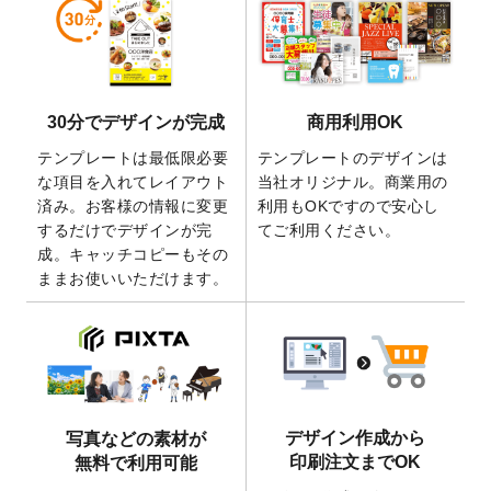
しました。
2026/5/28
【新商品】マグネットステッカー
が作成で
きるようになりました！
2026/5/21
コラム「
デザイン作成から入稿・確認まで
30分でデザインが完成
商用利用OK
の全4ステップを解説！
」を公開いたしまし
た。
テンプレートは最低限必要
テンプレートのデザインは
2026/4/23
コラム「
画像の配置・差し替え・トリミン
な項目を入れてレイアウト
当社オリジナル。商業用の
グ
」「
テンプレート間でパーツを流用する
済み。お客様の情報に変更
利用もOKですので安心し
方法
」を公開いたしました。
するだけでデザインが完
てご利用ください。
成。キャッチコピーもその
2026/4/21
アクリルキーホルダーのデザインテンプレ
ままお使いいただけます。
ート
を追加いたしました。
2026/3/17
【新商品】缶バッジ
が作成できるようにな
りました！
2025/12/22
【新商品】アクリルキーホルダー
が作成で
きるようになりました！
2025/12/22
2026年版4月始まりのカレンダーデザイン
デザイン作成から
写真などの素材が
テンプレート
を公開いたしました。
印刷注文までOK
無料で利用可能
2025/10/7
箔押し年賀状のデザインテンプレート
を公