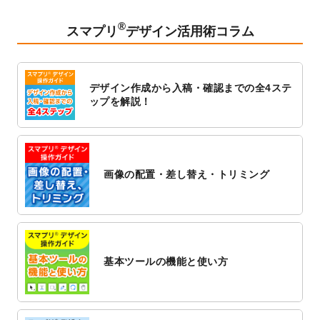
2023/2/24
クリアファイルのデザインテンプレート
を
追加しました。
®
スマプリ
デザイン活用術コラム
2023/1/13
4月始まりのカレンダーデザインテンプレー
ト
を追加しました。
2023/1/5
スタンプカードのデザインテンプレート
を
デザイン作成から入稿・確認までの全4ステ
追加しました。
ップを解説！
2022/12/26
サーバーメンテナンスに伴う全サービス停
止のお知らせ
2022/12/16
ポスターカレンダーのデザインテンプレー
ト
を公開いたしました。
画像の配置・差し替え・トリミング
2022/12/1
プログラミング教室のチラシデザインテン
プレート
を追加しました。
2022/11/25
【新商品】封筒
が作成できるようになりま
した！
基本ツールの機能と使い方
2022/11/25
【新商品】クリアファイル
が作成できるよ
うになりました！
2022/11/4
のし紙のデザインテンプレート
を公開いた
しました。