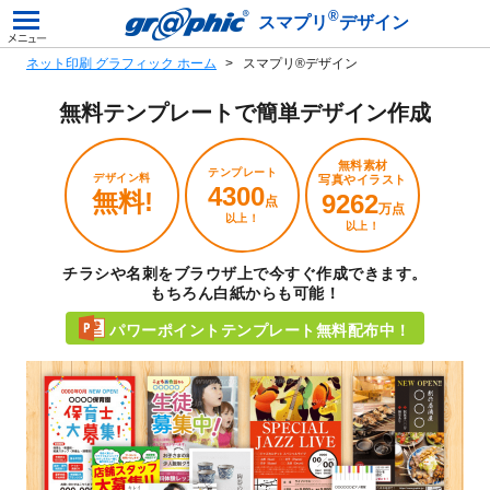
®
スマプリ
デザイン
ネット印刷 グラフィック ホーム
スマプリ®デザイン
無料テンプレートで
簡単デザイン作成
無料素材
テンプレート
デザイン料
写真やイラスト
4300
無料!
9262
点
万点
以上！
以上！
チラシや名刺をブラウザ上で今すぐ作成できます。
もちろん白紙からも可能！
パワーポイントテンプレート無料配布中！