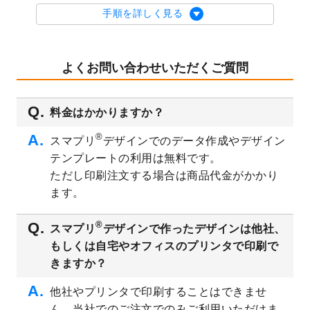
を公開いたしました。
手順を詳しく見る
2023/9/1
2024年版1月始まりのカレンダーデザイン
テンプレート
を公開いたしました。
2023/8/29
オリジナルサイズ、変型サイズで作成でき
よくお問い合わせいただくご質問
るようになりました！
2023/8/18
チケットのデザインテンプレート
を追加し
料金はかかりますか？
ました。
2023/8/7
【新商品】チケット
が作成できるようにな
®
スマプリ
デザインでのデータ作成やデザイン
りました！
テンプレートの利用は無料です。
2023/8/2
美容・エステのチラシデザインテンプレー
ただし印刷注文する場合は商品代金がかかり
ト
を追加しました。
ます。
2023/6/28
暑中見舞いのデザインテンプレート
を公開
いたしました。
®
スマプリ
デザインで作ったデザインは他社、
2023/6/12
うちわのデザインテンプレート
を公開いた
もしくは自宅やオフィスのプリンタで印刷で
しました。
きますか？
2023/5/9
ランチョンマットのデザインテンプレート
を公開いたしました。
他社やプリンタで印刷することはできませ
ん。当社でのご注文でのみご利用いただけま
2023/5/9
書類カバー（見積書表紙）のデザインテン