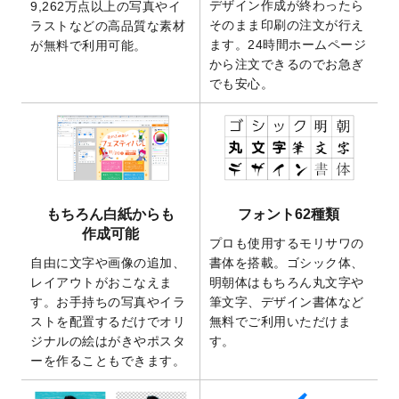
デザイン作成が終わったら
9,262万点以上の写真やイ
開いたしました。
そのまま印刷の注文が行え
ラストなどの高品質な素材
2025/9/30
【新商品】クリアファイルバッグ
が作成で
ます。24時間ホームページ
が無料で利用可能。
きるようになりました！
から注文できるのでお急ぎ
でも安心。
2025/9/10
2026年午年の年賀状デザインテンプレート
を公開いたしました。
2025/9/10
喪中はがき・寒中見舞いのデザインテンプ
レート
を公開いたしました。
2025/8/1
9,160万点以上の写真やイラスト素材が無料
で使えるようになりました。
もちろん白紙からも
フォント62種類
2025/7/30
キャンバスプリントのデザインテンプレー
作成可能
ト
を追加いたしました。
プロも使用するモリサワの
自由に文字や画像の追加、
書体を搭載。ゴシック体、
2025/6/30
暑中見舞いのデザインテンプレート
を追加
レイアウトがおこなえま
明朝体はもちろん丸文字や
しました。
す。お手持ちの写真やイラ
筆文字、デザイン書体など
2025/6/27
キャンバスプリントのデザインテンプレー
ストを配置するだけでオリ
無料でご利用いただけま
ト
を追加いたしました。
ジナルの絵はがきやポスタ
す。
2025/6/24
2026年版1月始まりのカレンダーデザイン
ーを作ることもできます。
テンプレート
を公開いたしました。