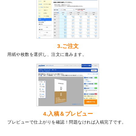
2024/5/22
エコノミータイプののぼり
が作成できるよ
うになりました！
2024/4/30
【新商品】のぼり
が作成できるようになり
ました！
2024/3/21
DMのデザインテンプレート
を追加しまし
た。
3.ご注文
2023/12/22
【新商品】ステッカー
が作成できるように
用紙や枚数を選択し、注文に進みます。
なりました！
2023/12/15
2024年版4月始まりのカレンダーデザイン
テンプレート
を公開いたしました。
2023/10/10
2024年辰年の年賀ポスターデザインテンプ
レート
を公開いたしました。
2023/10/4
箔押し年賀状のデザインテンプレート
を公
開いたしました。
2023/9/25
クリアファイル、封筒、うちわにてオリジ
4.入稿＆プレビュー
ナルデザインで作成できるようになりまし
プレビューで仕上がりを確認！問題なければ入稿完了です。
た！
2023/9/5
2024年辰年の年賀状デザインテンプレート