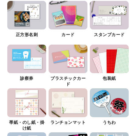
正方形名刺
カード
スタンプカード
診察券
プラスチックカー
包装紙
ド
帯紙・のし紙・掛
ランチョンマット
うちわ
け紙