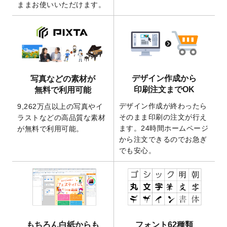
ままお使いいただけます。
ート
を追加いたしました。
2026/3/17
【新商品】缶バッジ
が作成できるようにな
りました！
2025/12/22
【新商品】アクリルキーホルダー
が作成で
きるようになりました！
2025/12/22
2026年版4月始まりのカレンダーデザイン
デザイン作成から
写真などの素材が
テンプレート
を公開いたしました。
印刷注文までOK
無料で利用可能
2025/10/7
箔押し年賀状のデザインテンプレート
を公
デザイン作成が終わったら
9,262万点以上の写真やイ
開いたしました。
そのまま印刷の注文が行え
ラストなどの高品質な素材
2025/9/30
【新商品】クリアファイルバッグ
が作成で
ます。24時間ホームページ
が無料で利用可能。
きるようになりました！
から注文できるのでお急ぎ
でも安心。
2025/9/10
2026年午年の年賀状デザインテンプレート
を公開いたしました。
2025/9/10
喪中はがき・寒中見舞いのデザインテンプ
レート
を公開いたしました。
2025/8/1
9,160万点以上の写真やイラスト素材が無料
で使えるようになりました。
もちろん白紙からも
フォント62種類