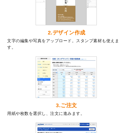
2024/7/9
回数券のデザインテンプレート
を追加しま
した。
2024/7/5
暑中見舞いのデザインテンプレート
を追加
しました。
2024/6/17
メッセージカードのデザインテンプレート
2.デザイン作成
を追加しました。
文字の編集や写真をアップロード。スタンプ素材も使えま
2024/6/14
【新商品】回数券
が作成できるようになり
す。
ました！
2024/5/22
エコノミータイプののぼり
が作成できるよ
うになりました！
2024/4/30
【新商品】のぼり
が作成できるようになり
ました！
2024/3/21
DMのデザインテンプレート
を追加しまし
た。
3.ご注文
2023/12/22
【新商品】ステッカー
が作成できるように
用紙や枚数を選択し、注文に進みます。
なりました！
2023/12/15
2024年版4月始まりのカレンダーデザイン
テンプレート
を公開いたしました。