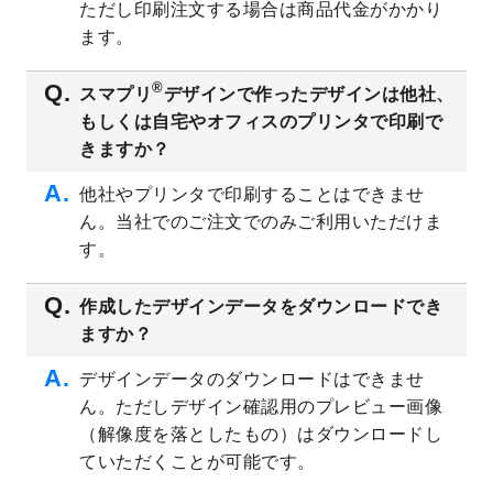
ただし印刷注文する場合は商品代金がかかり
ト
を追加しました。
ます。
2023/6/28
暑中見舞いのデザインテンプレート
を公開
いたしました。
®
スマプリ
デザインで作ったデザインは他社、
2023/6/12
うちわのデザインテンプレート
を公開いた
もしくは自宅やオフィスのプリンタで印刷で
しました。
きますか？
2023/5/9
ランチョンマットのデザインテンプレート
を公開いたしました。
他社やプリンタで印刷することはできませ
ん。当社でのご注文でのみご利用いただけま
2023/5/9
書類カバー（見積書表紙）のデザインテン
プレート
を公開いたしました。
す。
2023/4/28
シール・ラベルのデザインテンプレート
を
追加しました。
作成したデザインデータをダウンロードでき
ますか？
2023/4/20
飲食店のチラシデザインテンプレート
を追
加しました。
デザインデータのダウンロードはできませ
2023/4/18
セミナー・講演会のチラシデザインテンプ
ん。ただしデザイン確認用のプレビュー画像
レート
を追加しました。
（解像度を落としたもの）はダウンロードし
2023/4/18
スポーツジム・フィットネスクラブのチラ
ていただくことが可能です。
シデザインテンプレート
を追加しました。