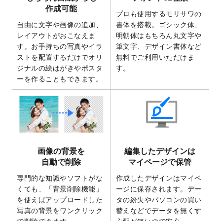
2025/7/30
キャンバスプリントのデザインテンプレー
作成可能
ト
を追加いたしました。
プロも使用するモリサワの
自由に文字や画像の追加、
書体を搭載。ゴシック体、
2025/6/30
暑中見舞いのデザインテンプレート
を追加
レイアウトがおこなえま
明朝体はもちろん丸文字や
しました。
す。お手持ちの写真やイラ
筆文字、デザイン書体など
2025/6/27
キャンバスプリントのデザインテンプレー
ストを配置するだけでオリ
無料でご利用いただけま
ト
を追加いたしました。
ジナルの絵はがきやポスタ
す。
2025/6/24
2026年版1月始まりのカレンダーデザイン
ーを作ることもできます。
テンプレート
を公開いたしました。
2025/6/9
「
背景削除機能
」を実装しました。
2025/4/3
DMのデザインテンプレート
を追加しまし
た。
2025/2/21
マスキングテープのデザインテンプレート
画像の背景を
編集したデザインは
を追加しました。
自動で削除
マイページで保管
2025/2/4
マスキングテープのデザインテンプレート
を追加しました。
専門的な知識やソフトがな
作成したデザインはマイペ
くても、「背景削除機能」
ージに保存されます。デー
2025/1/15
配置できるデータ形式が増えました。
を使えばアップロードした
タの紛失やパソコンの買い
（pdf、psd、eps、tifに対応）
写真の背景をワンクリック
替えなどでデータを無くす
2024/12/24
2025年版4月始まりのカレンダーデザイン