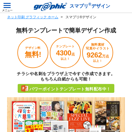
®
スマプリ
デザイン
ネット印刷 グラフィック ホーム
スマプリ®デザイン
無料テンプレートで
簡単デザイン作成
無料素材
テンプレート
デザイン料
写真やイラスト
4300
無料!
9262
点
万点
以上！
以上！
チラシや名刺をブラウザ上で今すぐ作成できます。
もちろん白紙からも可能！
パワーポイントテンプレート無料配布中！