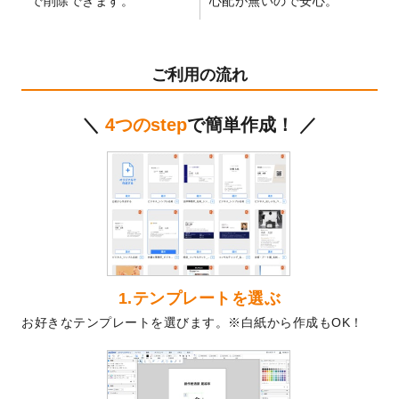
で削除できます。
心配が無いので安心。
テンプレート
を公開いたしました。
2024/11/27
【新商品】マスキングテープ
が作成できる
ようになりました！
ご利用の流れ
2024/10/11
箔押し年賀状のデザインテンプレート
を公
開いたしました。
＼
4つのstep
で簡単作成！ ／
2024/9/11
ステッカーのデザインテンプレート
を追加
しました。
2024/9/9
2025年巳年の年賀状デザインテンプレート
を公開いたしました。
2024/9/9
喪中はがきのデザインテンプレート
を公開
いたしました。
2024/9/2
2025年版1月始まりのカレンダーデザイン
テンプレート
を公開いたしました。
1.テンプレートを選ぶ
2024/8/20
【新商品】コースター
が作成できるように
お好きなテンプレートを選びます。※白紙から作成もOK！
なりました！
2024/7/25
プラスチックカードのデザインテンプレー
ト
を追加しました。