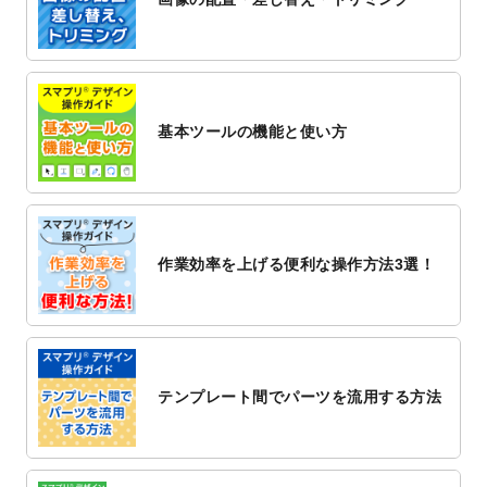
2022/12/1
プログラミング教室のチラシデザインテン
プレート
を追加しました。
2022/11/25
【新商品】封筒
が作成できるようになりま
した！
基本ツールの機能と使い方
2022/11/25
【新商品】クリアファイル
が作成できるよ
うになりました！
2022/11/4
のし紙のデザインテンプレート
を公開いた
しました。
2022/10/26
マッサージ・整体のチラシデザインテンプ
作業効率を上げる便利な操作方法3選！
レート
を追加しました。
2022/10/26
はり・灸のチラシデザインテンプレート
を
追加しました。
2022/10/20
箔押し年賀状のデザインテンプレート
を公
開いたしました。
テンプレート間でパーツを流用する方法
2022/10/14
年賀ポスターのデザインテンプレート
を公
開いたしました。
2022/10/6
チラシ作成から
ポスティング配布注文
まで