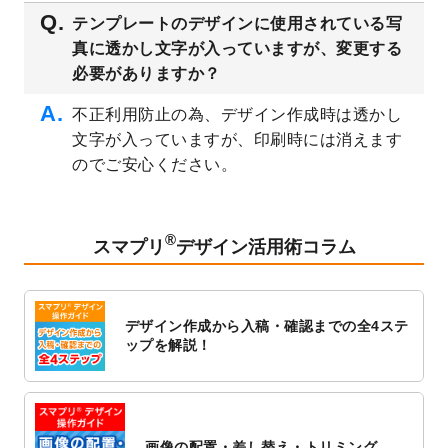
2023/3/16
シール・ラベルのデザインテンプレート
を
テンプレートのデザインに使用されている写
公開いたしました。
真に透かし文字が入っていますが、変更する
2023/3/13
封筒（長3、洋長3、角2）のデザインテンプ
必要がありますか？
レート
を追加しました。
2023/3/13
クリアファイルのデザインテンプレート
を
不正利用防止の為、デザイン作成時は透かし
追加しました。
文字が入っていますが、印刷時には消えます
2023/3/2
パワーポイント版テンプレートをダウンロ
のでご安心ください。
ードできるようになりました！
2023/2/24
クリアファイルのデザインテンプレート
を
追加しました。
®
スマプリ
デザイン活用術コラム
2023/1/13
4月始まりのカレンダーデザインテンプレー
ト
を追加しました。
2023/1/5
スタンプカードのデザインテンプレート
を
デザイン作成から入稿・確認までの全4ステ
追加しました。
ップを解説！
2022/12/26
サーバーメンテナンスに伴う全サービス停
止のお知らせ
2022/12/16
ポスターカレンダーのデザインテンプレー
ト
を公開いたしました。
画像の配置・差し替え・トリミング