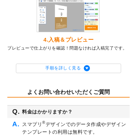
2023/10/10
2024年辰年の年賀ポスターデザインテンプ
レート
を公開いたしました。
2023/10/4
箔押し年賀状のデザインテンプレート
を公
開いたしました。
2023/9/25
クリアファイル、封筒、うちわにてオリジ
4.入稿＆プレビュー
ナルデザインで作成できるようになりまし
プレビューで仕上がりを確認！問題なければ入稿完了です。
た！
2023/9/5
2024年辰年の年賀状デザインテンプレート
を公開いたしました。
手順を詳しく見る
2023/9/1
2024年版1月始まりのカレンダーデザイン
テンプレート
を公開いたしました。
2023/8/29
オリジナルサイズ、変型サイズで作成でき
よくお問い合わせいただくご質問
るようになりました！
2023/8/18
チケットのデザインテンプレート
を追加し
料金はかかりますか？
ました。
2023/8/7
【新商品】チケット
が作成できるようにな
®
スマプリ
デザインでのデータ作成やデザイン
りました！
テンプレートの利用は無料です。
2023/8/2
美容・エステのチラシデザインテンプレー