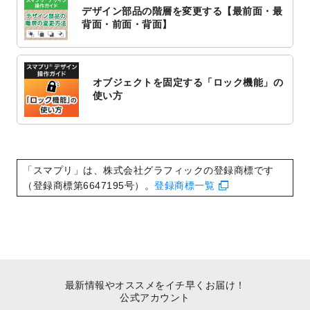
対応いたしました。
デザイン部品の階層を変更する【最前面・最
2022/10/1
2023年版1月始まりのカレンダーデザイン
背面・前面・背面】
テンプレート
を公開いたしました。
2022/9/21
コンサートのチラシデザインテンプレート
を追加しました。
オブジェクトを固定する「ロック機能」の
2022/9/5
年賀状のデザインテンプレート
を公開いた
使い方
しました。
2022/9/5
喪中はがきのデザインテンプレート
を公開
いたしました。
2022/8/24
印刷用データの解像度
を引き上げまし
「スマプリ」は、株式会社グラフィックの登録商標です
た！
（登録商標第6647195号）。
登録商標一覧
最新情報やオススメをイチ早くお届け！
公式アカウント