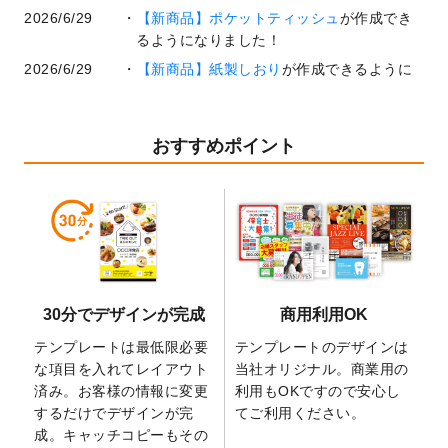
2026/6/29
【新商品】ポケットティッシュ
が作成でき
るようになりました！
2026/6/29
【新商品】紙製しおり
が作成できるように
なりました！
2026/6/22
コラム「
基本ツールの機能と使い方
」「
作
業効率を上げる便利な操作方法3選！
」を公
おすすめポイント
開いたしました。
2026/6/19
暑中見舞いのデザインテンプレート
を追加
しました。
2026/5/28
【新商品】マグネットステッカー
が作成で
きるようになりました！
2026/5/21
コラム「
デザイン作成から入稿・確認まで
30分でデザインが完成
商用利用OK
の全4ステップを解説！
」を公開いたしまし
た。
テンプレートは最低限必要
テンプレートのデザインは
2026/4/23
コラム「
画像の配置・差し替え・トリミン
な項目を入れてレイアウト
当社オリジナル。商業用の
グ
」「
テンプレート間でパーツを流用する
済み。お客様の情報に変更
利用もOKですので安心し
方法
」を公開いたしました。
するだけでデザインが完
てご利用ください。
成。キャッチコピーもその
2026/4/21
アクリルキーホルダーのデザインテンプレ