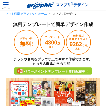
®
スマプリ
デザイン
ネット印刷 グラフィック ホーム
スマプリ®デザイン
無料テンプレートで
簡単デザイン作成
無料素材
テンプレート
デザイン料
写真やイラスト
4300
無料!
9262
点
万点
以上！
以上！
チラシや名刺をブラウザ上で今すぐ作成できます。
もちろん白紙からも可能！
パワーポイントテンプレート無料配布中！