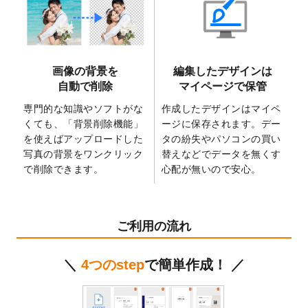
2025/6/9
「
背景削除機能
」を実装しました。
2025/4/3
DMのデザインテンプレート
を追加しまし
た。
2025/2/21
マスキングテープのデザインテンプレート
画像の背景を
編集したデザインは
を追加しました。
自動で削除
マイページで保管
2025/2/4
マスキングテープのデザインテンプレート
を追加しました。
専門的な知識やソフトがな
作成したデザインはマイペ
くても、「背景削除機能」
ージに保存されます。デー
2025/1/15
配置できるデータ形式が増えました。
を使えばアップロードした
タの紛失やパソコンの買い
（pdf、psd、eps、tifに対応）
写真の背景をワンクリック
替えなどでデータを無くす
2024/12/24
2025年版4月始まりのカレンダーデザイン
で削除できます。
心配が無いので安心。
テンプレート
を公開いたしました。
2024/11/27
【新商品】マスキングテープ
が作成できる
ようになりました！
ご利用の流れ
2024/10/11
箔押し年賀状のデザインテンプレート
を公
開いたしました。
＼
4つのstep
で簡単作成！ ／
2024/9/11
ステッカーのデザインテンプレート
を追加
しました。
2024/9/9
2025年巳年の年賀状デザインテンプレート