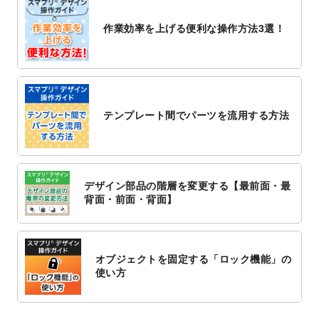
2022/10/26
マッサージ・整体のチラシデザインテンプ
作業効率を上げる便利な操作方法3選！
レート
を追加しました。
2022/10/26
はり・灸のチラシデザインテンプレート
を
追加しました。
2022/10/20
箔押し年賀状のデザインテンプレート
を公
開いたしました。
テンプレート間でパーツを流用する方法
2022/10/14
年賀ポスターのデザインテンプレート
を公
開いたしました。
2022/10/6
チラシ作成から
ポスティング配布注文
まで
対応いたしました。
デザイン部品の階層を変更する【最前面・最
2022/10/1
2023年版1月始まりのカレンダーデザイン
背面・前面・背面】
テンプレート
を公開いたしました。
2022/9/21
コンサートのチラシデザインテンプレート
を追加しました。
オブジェクトを固定する「ロック機能」の
2022/9/5
年賀状のデザインテンプレート
を公開いた
使い方
しました。
2022/9/5
喪中はがきのデザインテンプレート
を公開