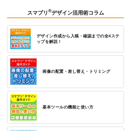
2023/2/24
クリアファイルのデザインテンプレート
を
追加しました。
®
スマプリ
デザイン活用術コラム
2023/1/13
4月始まりのカレンダーデザインテンプレー
ト
を追加しました。
2023/1/5
スタンプカードのデザインテンプレート
を
デザイン作成から入稿・確認までの全4ステ
追加しました。
ップを解説！
2022/12/26
サーバーメンテナンスに伴う全サービス停
止のお知らせ
2022/12/16
ポスターカレンダーのデザインテンプレー
ト
を公開いたしました。
画像の配置・差し替え・トリミング
2022/12/1
プログラミング教室のチラシデザインテン
プレート
を追加しました。
2022/11/25
【新商品】封筒
が作成できるようになりま
した！
基本ツールの機能と使い方
2022/11/25
【新商品】クリアファイル
が作成できるよ
うになりました！
2022/11/4
のし紙のデザインテンプレート
を公開いた
しました。