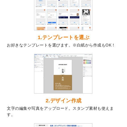
を公開いたしました。
2024/9/9
喪中はがきのデザインテンプレート
を公開
いたしました。
2024/9/2
2025年版1月始まりのカレンダーデザイン
テンプレート
を公開いたしました。
1.テンプレートを選ぶ
2024/8/20
【新商品】コースター
が作成できるように
お好きなテンプレートを選びます。※白紙から作成もOK！
なりました！
2024/7/25
プラスチックカードのデザインテンプレー
ト
を追加しました。
2024/7/9
回数券のデザインテンプレート
を追加しま
した。
2024/7/5
暑中見舞いのデザインテンプレート
を追加
しました。
2024/6/17
メッセージカードのデザインテンプレート
2.デザイン作成
を追加しました。
文字の編集や写真をアップロード。スタンプ素材も使えま
2024/6/14
【新商品】回数券
が作成できるようになり
す。
ました！