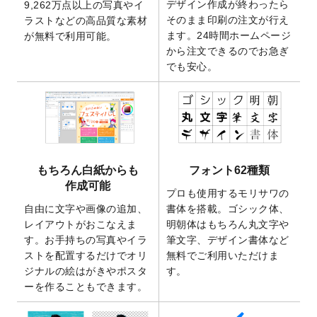
デザイン作成が終わったら
9,262万点以上の写真やイ
開いたしました。
そのまま印刷の注文が行え
ラストなどの高品質な素材
2025/9/30
【新商品】クリアファイルバッグ
が作成で
ます。24時間ホームページ
が無料で利用可能。
きるようになりました！
から注文できるのでお急ぎ
でも安心。
2025/9/10
2026年午年の年賀状デザインテンプレート
を公開いたしました。
2025/9/10
喪中はがき・寒中見舞いのデザインテンプ
レート
を公開いたしました。
2025/8/1
9,160万点以上の写真やイラスト素材が無料
で使えるようになりました。
もちろん白紙からも
フォント62種類
2025/7/30
キャンバスプリントのデザインテンプレー
作成可能
ト
を追加いたしました。
プロも使用するモリサワの
自由に文字や画像の追加、
書体を搭載。ゴシック体、
2025/6/30
暑中見舞いのデザインテンプレート
を追加
レイアウトがおこなえま
明朝体はもちろん丸文字や
しました。
す。お手持ちの写真やイラ
筆文字、デザイン書体など
2025/6/27
キャンバスプリントのデザインテンプレー
ストを配置するだけでオリ
無料でご利用いただけま
ト
を追加いたしました。
ジナルの絵はがきやポスタ
す。
2025/6/24
2026年版1月始まりのカレンダーデザイン
ーを作ることもできます。
テンプレート
を公開いたしました。