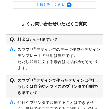
を公開いたしました。
手順を詳しく見る
2023/9/1
2024年版1月始まりのカレンダーデザイン
テンプレート
を公開いたしました。
2023/8/29
オリジナルサイズ、変型サイズで作成でき
よくお問い合わせいただくご質問
るようになりました！
2023/8/18
チケットのデザインテンプレート
を追加し
料金はかかりますか？
ました。
2023/8/7
【新商品】チケット
が作成できるようにな
®
スマプリ
デザインでのデータ作成やデザイン
りました！
テンプレートの利用は無料です。
2023/8/2
美容・エステのチラシデザインテンプレー
ただし印刷注文する場合は商品代金がかかり
ト
を追加しました。
ます。
2023/6/28
暑中見舞いのデザインテンプレート
を公開
いたしました。
®
スマプリ
デザインで作ったデザインは他社、
2023/6/12
うちわのデザインテンプレート
を公開いた
もしくは自宅やオフィスのプリンタで印刷で
しました。
きますか？
2023/5/9
ランチョンマットのデザインテンプレート
を公開いたしました。
他社やプリンタで印刷することはできませ
ん。当社でのご注文でのみご利用いただけま
2023/5/9
書類カバー（見積書表紙）のデザインテン