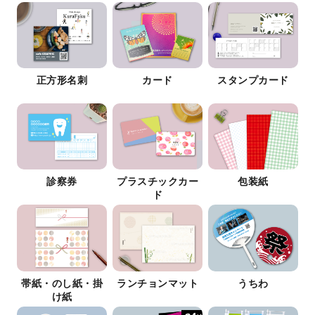
正方形名刺
カード
スタンプカード
診察券
プラスチックカー
包装紙
ド
帯紙・のし紙・掛
ランチョンマット
うちわ
け紙