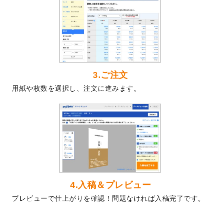
2024/5/22
エコノミータイプののぼり
が作成できるよ
うになりました！
2024/4/30
【新商品】のぼり
が作成できるようになり
ました！
2024/3/21
DMのデザインテンプレート
を追加しまし
た。
3.ご注文
2023/12/22
【新商品】ステッカー
が作成できるように
用紙や枚数を選択し、注文に進みます。
なりました！
2023/12/15
2024年版4月始まりのカレンダーデザイン
テンプレート
を公開いたしました。
2023/10/10
2024年辰年の年賀ポスターデザインテンプ
レート
を公開いたしました。
2023/10/4
箔押し年賀状のデザインテンプレート
を公
開いたしました。
2023/9/25
クリアファイル、封筒、うちわにてオリジ
4.入稿＆プレビュー
ナルデザインで作成できるようになりまし
プレビューで仕上がりを確認！問題なければ入稿完了です。
た！
2023/9/5
2024年辰年の年賀状デザインテンプレート