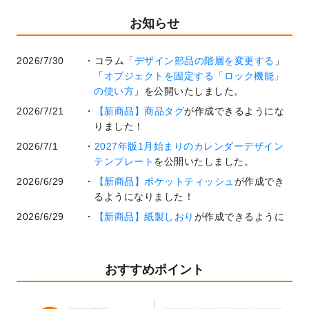
お知らせ
2026/7/30
コラム「
デザイン部品の階層を変更する
」
「
オブジェクトを固定する「ロック機能」
の使い方
」を公開いたしました。
2026/7/21
【新商品】商品タグ
が作成できるようにな
りました！
2026/7/1
2027年版1月始まりのカレンダーデザイン
テンプレート
を公開いたしました。
2026/6/29
【新商品】ポケットティッシュ
が作成でき
るようになりました！
2026/6/29
【新商品】紙製しおり
が作成できるように
なりました！
2026/6/22
コラム「
基本ツールの機能と使い方
」「
作
業効率を上げる便利な操作方法3選！
」を公
おすすめポイント
開いたしました。
2026/6/19
暑中見舞いのデザインテンプレート
を追加