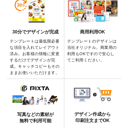
しました。
2026/5/28
【新商品】マグネットステッカー
が作成で
きるようになりました！
2026/5/21
コラム「
デザイン作成から入稿・確認まで
30分でデザインが完成
商用利用OK
の全4ステップを解説！
」を公開いたしまし
た。
テンプレートは最低限必要
テンプレートのデザインは
2026/4/23
コラム「
画像の配置・差し替え・トリミン
な項目を入れてレイアウト
当社オリジナル。商業用の
グ
」「
テンプレート間でパーツを流用する
済み。お客様の情報に変更
利用もOKですので安心し
方法
」を公開いたしました。
するだけでデザインが完
てご利用ください。
成。キャッチコピーもその
2026/4/21
アクリルキーホルダーのデザインテンプレ
ままお使いいただけます。
ート
を追加いたしました。
2026/3/17
【新商品】缶バッジ
が作成できるようにな
りました！
2025/12/22
【新商品】アクリルキーホルダー
が作成で
きるようになりました！
2025/12/22
2026年版4月始まりのカレンダーデザイン
デザイン作成から
写真などの素材が
テンプレート
を公開いたしました。
印刷注文までOK
無料で利用可能
2025/10/7
箔押し年賀状のデザインテンプレート
を公