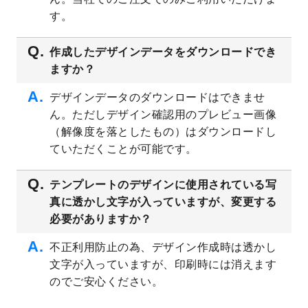
プレート
を公開いたしました。
す。
2023/4/28
シール・ラベルのデザインテンプレート
を
追加しました。
作成したデザインデータをダウンロードでき
ますか？
2023/4/20
飲食店のチラシデザインテンプレート
を追
加しました。
デザインデータのダウンロードはできませ
2023/4/18
セミナー・講演会のチラシデザインテンプ
ん。ただしデザイン確認用のプレビュー画像
レート
を追加しました。
（解像度を落としたもの）はダウンロードし
2023/4/18
スポーツジム・フィットネスクラブのチラ
ていただくことが可能です。
シデザインテンプレート
を追加しました。
2023/3/16
シール・ラベルのデザインテンプレート
を
テンプレートのデザインに使用されている写
公開いたしました。
真に透かし文字が入っていますが、変更する
2023/3/13
封筒（長3、洋長3、角2）のデザインテンプ
必要がありますか？
レート
を追加しました。
2023/3/13
クリアファイルのデザインテンプレート
を
不正利用防止の為、デザイン作成時は透かし
追加しました。
文字が入っていますが、印刷時には消えます
2023/3/2
パワーポイント版テンプレートをダウンロ
のでご安心ください。
ードできるようになりました！