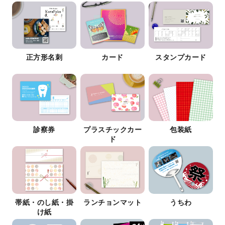
正方形名刺
カード
スタンプカード
診察券
プラスチックカー
包装紙
ド
帯紙・のし紙・掛
ランチョンマット
うちわ
け紙