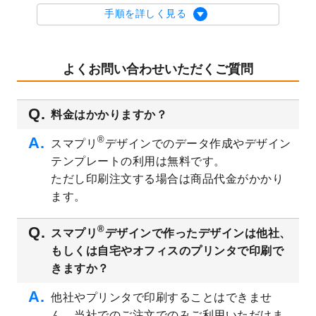
を公開いたしました。
手順を詳しく見る
2023/9/1
2024年版1月始まりのカレンダーデザイン
テンプレート
を公開いたしました。
2023/8/29
オリジナルサイズ、変型サイズで作成でき
よくお問い合わせいただくご質問
るようになりました！
2023/8/18
チケットのデザインテンプレート
を追加し
料金はかかりますか？
ました。
2023/8/7
【新商品】チケット
が作成できるようにな
®
スマプリ
デザインでのデータ作成やデザイン
りました！
テンプレートの利用は無料です。
2023/8/2
美容・エステのチラシデザインテンプレー
ただし印刷注文する場合は商品代金がかかり
ト
を追加しました。
ます。
2023/6/28
暑中見舞いのデザインテンプレート
を公開
いたしました。
®
スマプリ
デザインで作ったデザインは他社、
2023/6/12
うちわのデザインテンプレート
を公開いた
もしくは自宅やオフィスのプリンタで印刷で
しました。
きますか？
2023/5/9
ランチョンマットのデザインテンプレート
を公開いたしました。
他社やプリンタで印刷することはできませ
ん。当社でのご注文でのみご利用いただけま
2023/5/9
書類カバー（見積書表紙）のデザインテン