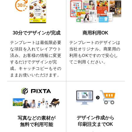
しました。
2026/5/28
【新商品】マグネットステッカー
が作成で
きるようになりました！
2026/5/21
コラム「
デザイン作成から入稿・確認まで
30分でデザインが完成
商用利用OK
の全4ステップを解説！
」を公開いたしまし
た。
テンプレートは最低限必要
テンプレートのデザインは
2026/4/23
コラム「
画像の配置・差し替え・トリミン
な項目を入れてレイアウト
当社オリジナル。商業用の
グ
」「
テンプレート間でパーツを流用する
済み。お客様の情報に変更
利用もOKですので安心し
方法
」を公開いたしました。
するだけでデザインが完
てご利用ください。
成。キャッチコピーもその
2026/4/21
アクリルキーホルダーのデザインテンプレ
ままお使いいただけます。
ート
を追加いたしました。
2026/3/17
【新商品】缶バッジ
が作成できるようにな
りました！
2025/12/22
【新商品】アクリルキーホルダー
が作成で
きるようになりました！
2025/12/22
2026年版4月始まりのカレンダーデザイン
デザイン作成から
写真などの素材が
テンプレート
を公開いたしました。
印刷注文までOK
無料で利用可能
2025/10/7
箔押し年賀状のデザインテンプレート
を公