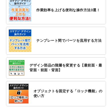
2022/10/26
マッサージ・整体のチラシデザインテンプ
作業効率を上げる便利な操作方法3選！
レート
を追加しました。
2022/10/26
はり・灸のチラシデザインテンプレート
を
追加しました。
2022/10/20
箔押し年賀状のデザインテンプレート
を公
開いたしました。
テンプレート間でパーツを流用する方法
2022/10/14
年賀ポスターのデザインテンプレート
を公
開いたしました。
2022/10/6
チラシ作成から
ポスティング配布注文
まで
対応いたしました。
デザイン部品の階層を変更する【最前面・最
2022/10/1
2023年版1月始まりのカレンダーデザイン
背面・前面・背面】
テンプレート
を公開いたしました。
2022/9/21
コンサートのチラシデザインテンプレート
を追加しました。
オブジェクトを固定する「ロック機能」の
2022/9/5
年賀状のデザインテンプレート
を公開いた
使い方
しました。
2022/9/5
喪中はがきのデザインテンプレート
を公開