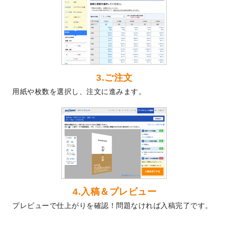
2024/5/22
エコノミータイプののぼり
が作成できるよ
うになりました！
2024/4/30
【新商品】のぼり
が作成できるようになり
ました！
2024/3/21
DMのデザインテンプレート
を追加しまし
た。
3.ご注文
2023/12/22
【新商品】ステッカー
が作成できるように
用紙や枚数を選択し、注文に進みます。
なりました！
2023/12/15
2024年版4月始まりのカレンダーデザイン
テンプレート
を公開いたしました。
2023/10/10
2024年辰年の年賀ポスターデザインテンプ
レート
を公開いたしました。
2023/10/4
箔押し年賀状のデザインテンプレート
を公
開いたしました。
2023/9/25
クリアファイル、封筒、うちわにてオリジ
4.入稿＆プレビュー
ナルデザインで作成できるようになりまし
プレビューで仕上がりを確認！問題なければ入稿完了です。
た！
2023/9/5
2024年辰年の年賀状デザインテンプレート