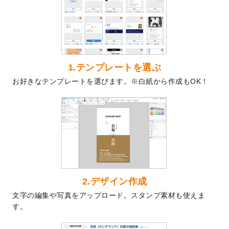
を公開いたしました。
2024/9/9
喪中はがきのデザインテンプレート
を公開
いたしました。
2024/9/2
2025年版1月始まりのカレンダーデザイン
テンプレート
を公開いたしました。
1.テンプレートを選ぶ
2024/8/20
【新商品】コースター
が作成できるように
お好きなテンプレートを選びます。※白紙から作成もOK！
なりました！
2024/7/25
プラスチックカードのデザインテンプレー
ト
を追加しました。
2024/7/9
回数券のデザインテンプレート
を追加しま
した。
2024/7/5
暑中見舞いのデザインテンプレート
を追加
しました。
2024/6/17
メッセージカードのデザインテンプレート
2.デザイン作成
を追加しました。
文字の編集や写真をアップロード。スタンプ素材も使えま
2024/6/14
【新商品】回数券
が作成できるようになり
す。
ました！