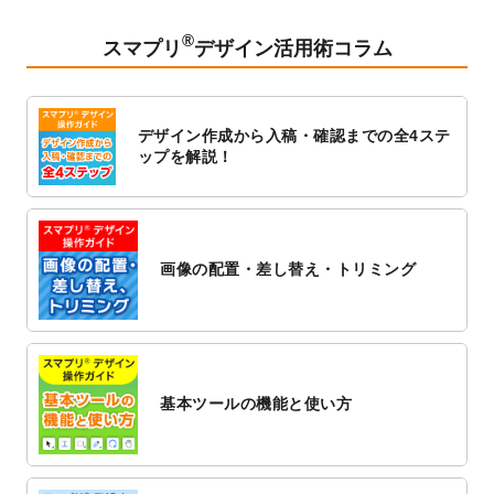
2023/2/24
クリアファイルのデザインテンプレート
を
追加しました。
®
スマプリ
デザイン活用術コラム
2023/1/13
4月始まりのカレンダーデザインテンプレー
ト
を追加しました。
2023/1/5
スタンプカードのデザインテンプレート
を
デザイン作成から入稿・確認までの全4ステ
追加しました。
ップを解説！
2022/12/26
サーバーメンテナンスに伴う全サービス停
止のお知らせ
2022/12/16
ポスターカレンダーのデザインテンプレー
ト
を公開いたしました。
画像の配置・差し替え・トリミング
2022/12/1
プログラミング教室のチラシデザインテン
プレート
を追加しました。
2022/11/25
【新商品】封筒
が作成できるようになりま
した！
基本ツールの機能と使い方
2022/11/25
【新商品】クリアファイル
が作成できるよ
うになりました！
2022/11/4
のし紙のデザインテンプレート
を公開いた
しました。