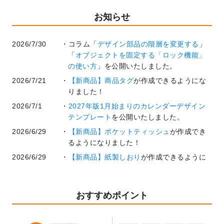
お知らせ
2026/7/30
コラム「
デザイン部品の階層を変更する
」
「
オブジェクトを固定する「ロック機能」
の使い方
」を公開いたしました。
2026/7/21
【新商品】商品タグ
が作成できるようにな
りました！
2026/7/1
2027年版1月始まりのカレンダーデザイン
テンプレート
を公開いたしました。
2026/6/29
【新商品】ポケットティッシュ
が作成でき
るようになりました！
2026/6/29
【新商品】紙製しおり
が作成できるように
なりました！
2026/6/22
コラム「
基本ツールの機能と使い方
」「
作
業効率を上げる便利な操作方法3選！
」を公
おすすめポイント
開いたしました。
2026/6/19
暑中見舞いのデザインテンプレート
を追加