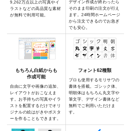
デザイン作成が終わったら
9,262万点以上の写真やイ
開いたしました。
そのまま印刷の注文が行え
ラストなどの高品質な素材
2025/9/30
【新商品】クリアファイルバッグ
が作成で
ます。24時間ホームページ
が無料で利用可能。
きるようになりました！
から注文できるのでお急ぎ
でも安心。
2025/9/10
2026年午年の年賀状デザインテンプレート
を公開いたしました。
2025/9/10
喪中はがき・寒中見舞いのデザインテンプ
レート
を公開いたしました。
2025/8/1
9,160万点以上の写真やイラスト素材が無料
で使えるようになりました。
もちろん白紙からも
フォント62種類
2025/7/30
キャンバスプリントのデザインテンプレー
作成可能
ト
を追加いたしました。
プロも使用するモリサワの
自由に文字や画像の追加、
書体を搭載。ゴシック体、
2025/6/30
暑中見舞いのデザインテンプレート
を追加
レイアウトがおこなえま
明朝体はもちろん丸文字や
しました。
す。お手持ちの写真やイラ
筆文字、デザイン書体など
2025/6/27
キャンバスプリントのデザインテンプレー
ストを配置するだけでオリ
無料でご利用いただけま
ト
を追加いたしました。
ジナルの絵はがきやポスタ
す。
2025/6/24
2026年版1月始まりのカレンダーデザイン
ーを作ることもできます。
テンプレート
を公開いたしました。