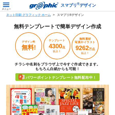
®
スマプリ
デザイン
ネット印刷 グラフィック ホーム
スマプリ®デザイン
無料テンプレートで
簡単デザイン作成
無料素材
テンプレート
デザイン料
写真やイラスト
4300
無料!
9262
点
万点
以上！
以上！
チラシや名刺をブラウザ上で今すぐ作成できます。
もちろん白紙からも可能！
パワーポイントテンプレート無料配布中！