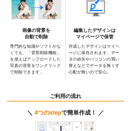
2025/6/9
「
背景削除機能
」を実装しました。
2025/4/3
DMのデザインテンプレート
を追加しまし
た。
2025/2/21
マスキングテープのデザインテンプレート
画像の背景を
編集したデザインは
を追加しました。
自動で削除
マイページで保管
2025/2/4
マスキングテープのデザインテンプレート
を追加しました。
専門的な知識やソフトがな
作成したデザインはマイペ
くても、「背景削除機能」
ージに保存されます。デー
2025/1/15
配置できるデータ形式が増えました。
を使えばアップロードした
タの紛失やパソコンの買い
（pdf、psd、eps、tifに対応）
写真の背景をワンクリック
替えなどでデータを無くす
2024/12/24
2025年版4月始まりのカレンダーデザイン
で削除できます。
心配が無いので安心。
テンプレート
を公開いたしました。
2024/11/27
【新商品】マスキングテープ
が作成できる
ようになりました！
ご利用の流れ
2024/10/11
箔押し年賀状のデザインテンプレート
を公
開いたしました。
＼
4つのstep
で簡単作成！ ／
2024/9/11
ステッカーのデザインテンプレート
を追加
しました。
2024/9/9
2025年巳年の年賀状デザインテンプレート