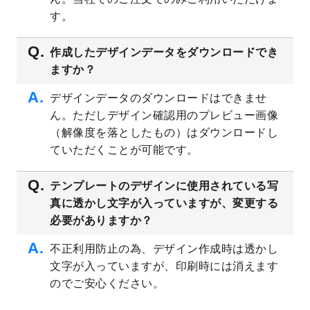
プレート
を公開いたしました。
す。
2023/4/28
シール・ラベルのデザインテンプレート
を
追加しました。
作成したデザインデータをダウンロードでき
ますか？
2023/4/20
飲食店のチラシデザインテンプレート
を追
加しました。
デザインデータのダウンロードはできませ
2023/4/18
セミナー・講演会のチラシデザインテンプ
ん。ただしデザイン確認用のプレビュー画像
レート
を追加しました。
（解像度を落としたもの）はダウンロードし
2023/4/18
スポーツジム・フィットネスクラブのチラ
ていただくことが可能です。
シデザインテンプレート
を追加しました。
2023/3/16
シール・ラベルのデザインテンプレート
を
テンプレートのデザインに使用されている写
公開いたしました。
真に透かし文字が入っていますが、変更する
2023/3/13
封筒（長3、洋長3、角2）のデザインテンプ
必要がありますか？
レート
を追加しました。
2023/3/13
クリアファイルのデザインテンプレート
を
不正利用防止の為、デザイン作成時は透かし
追加しました。
文字が入っていますが、印刷時には消えます
2023/3/2
パワーポイント版テンプレートをダウンロ
のでご安心ください。
ードできるようになりました！