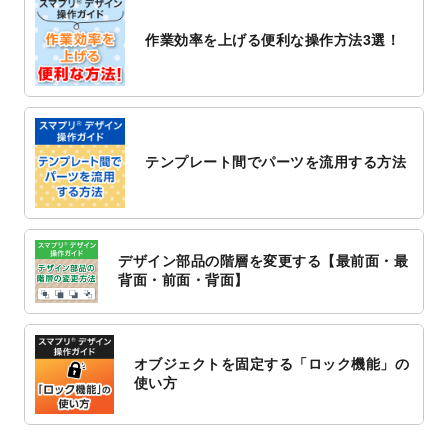
2022/10/26
マッサージ・整体のチラシデザインテンプ
作業効率を上げる便利な操作方法3選！
レート
を追加しました。
2022/10/26
はり・灸のチラシデザインテンプレート
を
追加しました。
2022/10/20
箔押し年賀状のデザインテンプレート
を公
開いたしました。
テンプレート間でパーツを流用する方法
2022/10/14
年賀ポスターのデザインテンプレート
を公
開いたしました。
2022/10/6
チラシ作成から
ポスティング配布注文
まで
対応いたしました。
デザイン部品の階層を変更する【最前面・最
2022/10/1
2023年版1月始まりのカレンダーデザイン
背面・前面・背面】
テンプレート
を公開いたしました。
2022/9/21
コンサートのチラシデザインテンプレート
を追加しました。
オブジェクトを固定する「ロック機能」の
2022/9/5
年賀状のデザインテンプレート
を公開いた
使い方
しました。
2022/9/5
喪中はがきのデザインテンプレート
を公開