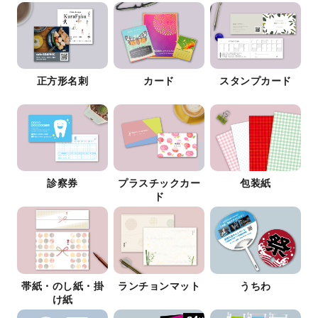
正方形名刺
カード
スタンプカード
診察券
プラスチックカー
包装紙
ド
帯紙・のし紙・掛
ランチョンマット
うちわ
け紙