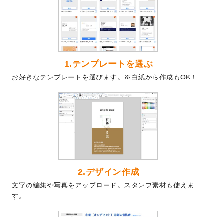
を公開いたしました。
2024/9/9
喪中はがきのデザインテンプレート
を公開
いたしました。
2024/9/2
2025年版1月始まりのカレンダーデザイン
テンプレート
を公開いたしました。
1.テンプレートを選ぶ
2024/8/20
【新商品】コースター
が作成できるように
お好きなテンプレートを選びます。※白紙から作成もOK！
なりました！
2024/7/25
プラスチックカードのデザインテンプレー
ト
を追加しました。
2024/7/9
回数券のデザインテンプレート
を追加しま
した。
2024/7/5
暑中見舞いのデザインテンプレート
を追加
しました。
2024/6/17
メッセージカードのデザインテンプレート
2.デザイン作成
を追加しました。
文字の編集や写真をアップロード。スタンプ素材も使えま
2024/6/14
【新商品】回数券
が作成できるようになり
す。
ました！