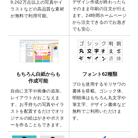
デザイン作成が終わったら
9,262万点以上の写真やイ
開いたしました。
そのまま印刷の注文が行え
ラストなどの高品質な素材
2025/9/30
【新商品】クリアファイルバッグ
が作成で
ます。24時間ホームページ
が無料で利用可能。
きるようになりました！
から注文できるのでお急ぎ
でも安心。
2025/9/10
2026年午年の年賀状デザインテンプレート
を公開いたしました。
2025/9/10
喪中はがき・寒中見舞いのデザインテンプ
レート
を公開いたしました。
2025/8/1
9,160万点以上の写真やイラスト素材が無料
で使えるようになりました。
もちろん白紙からも
フォント62種類
2025/7/30
キャンバスプリントのデザインテンプレー
作成可能
ト
を追加いたしました。
プロも使用するモリサワの
自由に文字や画像の追加、
書体を搭載。ゴシック体、
2025/6/30
暑中見舞いのデザインテンプレート
を追加
レイアウトがおこなえま
明朝体はもちろん丸文字や
しました。
す。お手持ちの写真やイラ
筆文字、デザイン書体など
2025/6/27
キャンバスプリントのデザインテンプレー
ストを配置するだけでオリ
無料でご利用いただけま
ト
を追加いたしました。
ジナルの絵はがきやポスタ
す。
2025/6/24
2026年版1月始まりのカレンダーデザイン
ーを作ることもできます。
テンプレート
を公開いたしました。