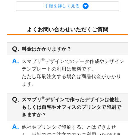
を公開いたしました。
手順を詳しく見る
2023/9/1
2024年版1月始まりのカレンダーデザイン
テンプレート
を公開いたしました。
2023/8/29
オリジナルサイズ、変型サイズで作成でき
よくお問い合わせいただくご質問
るようになりました！
2023/8/18
チケットのデザインテンプレート
を追加し
料金はかかりますか？
ました。
2023/8/7
【新商品】チケット
が作成できるようにな
®
スマプリ
デザインでのデータ作成やデザイン
りました！
テンプレートの利用は無料です。
2023/8/2
美容・エステのチラシデザインテンプレー
ただし印刷注文する場合は商品代金がかかり
ト
を追加しました。
ます。
2023/6/28
暑中見舞いのデザインテンプレート
を公開
いたしました。
®
スマプリ
デザインで作ったデザインは他社、
2023/6/12
うちわのデザインテンプレート
を公開いた
もしくは自宅やオフィスのプリンタで印刷で
しました。
きますか？
2023/5/9
ランチョンマットのデザインテンプレート
を公開いたしました。
他社やプリンタで印刷することはできませ
ん。当社でのご注文でのみご利用いただけま
2023/5/9
書類カバー（見積書表紙）のデザインテン