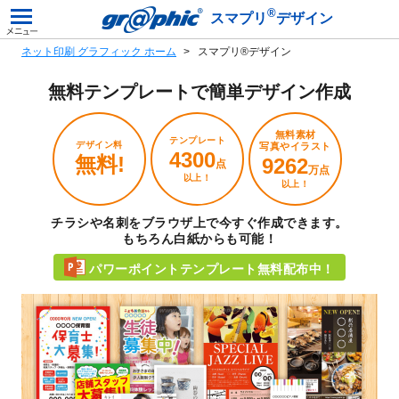
®
スマプリ
デザイン
ネット印刷 グラフィック ホーム
スマプリ®デザイン
無料テンプレートで
簡単デザイン作成
無料素材
テンプレート
デザイン料
写真やイラスト
4300
無料!
9262
点
万点
以上！
以上！
チラシや名刺をブラウザ上で今すぐ作成できます。
もちろん白紙からも可能！
パワーポイントテンプレート無料配布中！