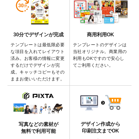
しました。
2026/5/28
【新商品】マグネットステッカー
が作成で
きるようになりました！
2026/5/21
コラム「
デザイン作成から入稿・確認まで
30分でデザインが完成
商用利用OK
の全4ステップを解説！
」を公開いたしまし
た。
テンプレートは最低限必要
テンプレートのデザインは
2026/4/23
コラム「
画像の配置・差し替え・トリミン
な項目を入れてレイアウト
当社オリジナル。商業用の
グ
」「
テンプレート間でパーツを流用する
済み。お客様の情報に変更
利用もOKですので安心し
方法
」を公開いたしました。
するだけでデザインが完
てご利用ください。
成。キャッチコピーもその
2026/4/21
アクリルキーホルダーのデザインテンプレ
ままお使いいただけます。
ート
を追加いたしました。
2026/3/17
【新商品】缶バッジ
が作成できるようにな
りました！
2025/12/22
【新商品】アクリルキーホルダー
が作成で
きるようになりました！
2025/12/22
2026年版4月始まりのカレンダーデザイン
デザイン作成から
写真などの素材が
テンプレート
を公開いたしました。
印刷注文までOK
無料で利用可能
2025/10/7
箔押し年賀状のデザインテンプレート
を公