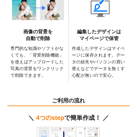
2025/6/9
「
背景削除機能
」を実装しました。
2025/4/3
DMのデザインテンプレート
を追加しまし
た。
2025/2/21
マスキングテープのデザインテンプレート
画像の背景を
編集したデザインは
を追加しました。
自動で削除
マイページで保管
2025/2/4
マスキングテープのデザインテンプレート
を追加しました。
専門的な知識やソフトがな
作成したデザインはマイペ
くても、「背景削除機能」
ージに保存されます。デー
2025/1/15
配置できるデータ形式が増えました。
を使えばアップロードした
タの紛失やパソコンの買い
（pdf、psd、eps、tifに対応）
写真の背景をワンクリック
替えなどでデータを無くす
2024/12/24
2025年版4月始まりのカレンダーデザイン
で削除できます。
心配が無いので安心。
テンプレート
を公開いたしました。
2024/11/27
【新商品】マスキングテープ
が作成できる
ようになりました！
ご利用の流れ
2024/10/11
箔押し年賀状のデザインテンプレート
を公
開いたしました。
＼
4つのstep
で簡単作成！ ／
2024/9/11
ステッカーのデザインテンプレート
を追加
しました。
2024/9/9
2025年巳年の年賀状デザインテンプレート