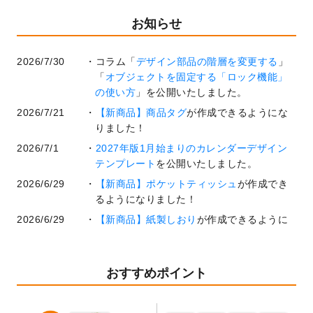
お知らせ
2026/7/30
コラム「
デザイン部品の階層を変更する
」
「
オブジェクトを固定する「ロック機能」
の使い方
」を公開いたしました。
2026/7/21
【新商品】商品タグ
が作成できるようにな
りました！
2026/7/1
2027年版1月始まりのカレンダーデザイン
テンプレート
を公開いたしました。
2026/6/29
【新商品】ポケットティッシュ
が作成でき
るようになりました！
2026/6/29
【新商品】紙製しおり
が作成できるように
なりました！
2026/6/22
コラム「
基本ツールの機能と使い方
」「
作
業効率を上げる便利な操作方法3選！
」を公
おすすめポイント
開いたしました。
2026/6/19
暑中見舞いのデザインテンプレート
を追加