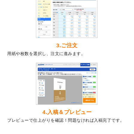
2024/5/22
エコノミータイプののぼり
が作成できるよ
うになりました！
2024/4/30
【新商品】のぼり
が作成できるようになり
ました！
2024/3/21
DMのデザインテンプレート
を追加しまし
た。
3.ご注文
2023/12/22
【新商品】ステッカー
が作成できるように
用紙や枚数を選択し、注文に進みます。
なりました！
2023/12/15
2024年版4月始まりのカレンダーデザイン
テンプレート
を公開いたしました。
2023/10/10
2024年辰年の年賀ポスターデザインテンプ
レート
を公開いたしました。
2023/10/4
箔押し年賀状のデザインテンプレート
を公
開いたしました。
2023/9/25
クリアファイル、封筒、うちわにてオリジ
4.入稿＆プレビュー
ナルデザインで作成できるようになりまし
プレビューで仕上がりを確認！問題なければ入稿完了です。
た！
2023/9/5
2024年辰年の年賀状デザインテンプレート