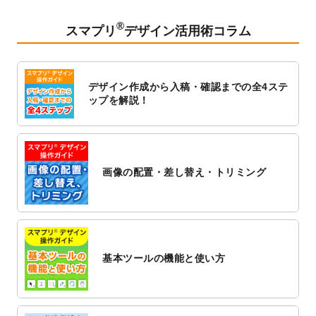
2023/2/24
クリアファイルのデザインテンプレート
を
追加しました。
®
スマプリ
デザイン活用術コラム
2023/1/13
4月始まりのカレンダーデザインテンプレー
ト
を追加しました。
2023/1/5
スタンプカードのデザインテンプレート
を
デザイン作成から入稿・確認までの全4ステ
追加しました。
ップを解説！
2022/12/26
サーバーメンテナンスに伴う全サービス停
止のお知らせ
2022/12/16
ポスターカレンダーのデザインテンプレー
ト
を公開いたしました。
画像の配置・差し替え・トリミング
2022/12/1
プログラミング教室のチラシデザインテン
プレート
を追加しました。
2022/11/25
【新商品】封筒
が作成できるようになりま
した！
基本ツールの機能と使い方
2022/11/25
【新商品】クリアファイル
が作成できるよ
うになりました！
2022/11/4
のし紙のデザインテンプレート
を公開いた
しました。