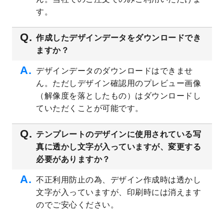
プレート
を公開いたしました。
す。
2023/4/28
シール・ラベルのデザインテンプレート
を
追加しました。
作成したデザインデータをダウンロードでき
ますか？
2023/4/20
飲食店のチラシデザインテンプレート
を追
加しました。
デザインデータのダウンロードはできませ
2023/4/18
セミナー・講演会のチラシデザインテンプ
ん。ただしデザイン確認用のプレビュー画像
レート
を追加しました。
（解像度を落としたもの）はダウンロードし
2023/4/18
スポーツジム・フィットネスクラブのチラ
ていただくことが可能です。
シデザインテンプレート
を追加しました。
2023/3/16
シール・ラベルのデザインテンプレート
を
テンプレートのデザインに使用されている写
公開いたしました。
真に透かし文字が入っていますが、変更する
2023/3/13
封筒（長3、洋長3、角2）のデザインテンプ
必要がありますか？
レート
を追加しました。
2023/3/13
クリアファイルのデザインテンプレート
を
不正利用防止の為、デザイン作成時は透かし
追加しました。
文字が入っていますが、印刷時には消えます
2023/3/2
パワーポイント版テンプレートをダウンロ
のでご安心ください。
ードできるようになりました！