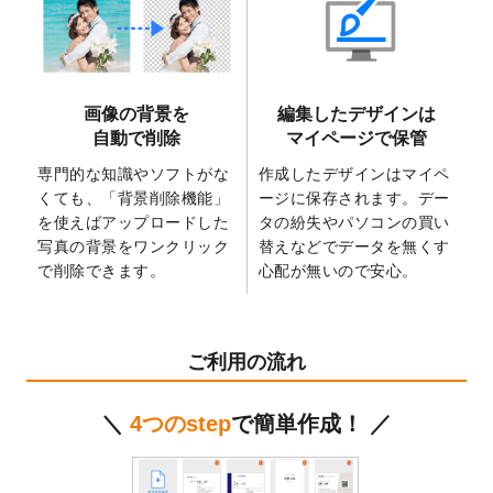
2025/6/9
「
背景削除機能
」を実装しました。
2025/4/3
DMのデザインテンプレート
を追加しまし
た。
2025/2/21
マスキングテープのデザインテンプレート
画像の背景を
編集したデザインは
を追加しました。
自動で削除
マイページで保管
2025/2/4
マスキングテープのデザインテンプレート
を追加しました。
専門的な知識やソフトがな
作成したデザインはマイペ
くても、「背景削除機能」
ージに保存されます。デー
2025/1/15
配置できるデータ形式が増えました。
を使えばアップロードした
タの紛失やパソコンの買い
（pdf、psd、eps、tifに対応）
写真の背景をワンクリック
替えなどでデータを無くす
2024/12/24
2025年版4月始まりのカレンダーデザイン
で削除できます。
心配が無いので安心。
テンプレート
を公開いたしました。
2024/11/27
【新商品】マスキングテープ
が作成できる
ようになりました！
ご利用の流れ
2024/10/11
箔押し年賀状のデザインテンプレート
を公
開いたしました。
＼
4つのstep
で簡単作成！ ／
2024/9/11
ステッカーのデザインテンプレート
を追加
しました。
2024/9/9
2025年巳年の年賀状デザインテンプレート