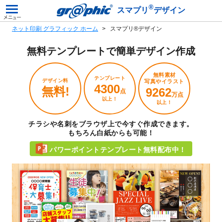
®
スマプリ
デザイン
ネット印刷 グラフィック ホーム
スマプリ®デザイン
無料テンプレートで
簡単デザイン作成
無料素材
テンプレート
デザイン料
写真やイラスト
4300
無料!
9262
点
万点
以上！
以上！
チラシや名刺をブラウザ上で今すぐ作成できます。
もちろん白紙からも可能！
パワーポイントテンプレート無料配布中！