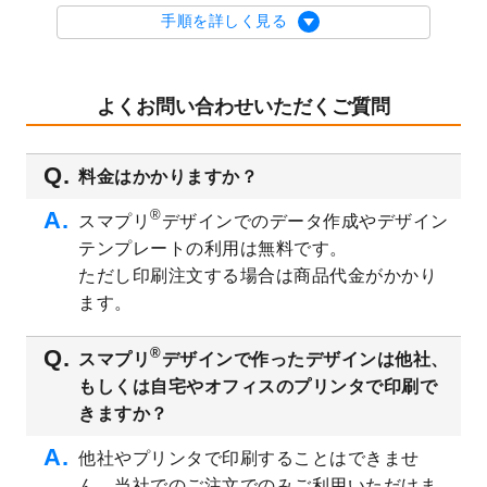
を公開いたしました。
手順を詳しく見る
2023/9/1
2024年版1月始まりのカレンダーデザイン
テンプレート
を公開いたしました。
2023/8/29
オリジナルサイズ、変型サイズで作成でき
よくお問い合わせいただくご質問
るようになりました！
2023/8/18
チケットのデザインテンプレート
を追加し
料金はかかりますか？
ました。
2023/8/7
【新商品】チケット
が作成できるようにな
®
スマプリ
デザインでのデータ作成やデザイン
りました！
テンプレートの利用は無料です。
2023/8/2
美容・エステのチラシデザインテンプレー
ただし印刷注文する場合は商品代金がかかり
ト
を追加しました。
ます。
2023/6/28
暑中見舞いのデザインテンプレート
を公開
いたしました。
®
スマプリ
デザインで作ったデザインは他社、
2023/6/12
うちわのデザインテンプレート
を公開いた
もしくは自宅やオフィスのプリンタで印刷で
しました。
きますか？
2023/5/9
ランチョンマットのデザインテンプレート
を公開いたしました。
他社やプリンタで印刷することはできませ
ん。当社でのご注文でのみご利用いただけま
2023/5/9
書類カバー（見積書表紙）のデザインテン