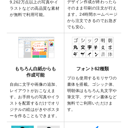
デザイン作成が終わったら
9,262万点以上の写真やイ
開いたしました。
そのまま印刷の注文が行え
ラストなどの高品質な素材
2025/9/30
【新商品】クリアファイルバッグ
が作成で
ます。24時間ホームページ
が無料で利用可能。
きるようになりました！
から注文できるのでお急ぎ
でも安心。
2025/9/10
2026年午年の年賀状デザインテンプレート
を公開いたしました。
2025/9/10
喪中はがき・寒中見舞いのデザインテンプ
レート
を公開いたしました。
2025/8/1
9,160万点以上の写真やイラスト素材が無料
で使えるようになりました。
もちろん白紙からも
フォント62種類
2025/7/30
キャンバスプリントのデザインテンプレー
作成可能
ト
を追加いたしました。
プロも使用するモリサワの
自由に文字や画像の追加、
書体を搭載。ゴシック体、
2025/6/30
暑中見舞いのデザインテンプレート
を追加
レイアウトがおこなえま
明朝体はもちろん丸文字や
しました。
す。お手持ちの写真やイラ
筆文字、デザイン書体など
2025/6/27
キャンバスプリントのデザインテンプレー
ストを配置するだけでオリ
無料でご利用いただけま
ト
を追加いたしました。
ジナルの絵はがきやポスタ
す。
2025/6/24
2026年版1月始まりのカレンダーデザイン
ーを作ることもできます。
テンプレート
を公開いたしました。