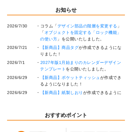
お知らせ
2026/7/30
コラム「
デザイン部品の階層を変更する
」
「
オブジェクトを固定する「ロック機能」
の使い方
」を公開いたしました。
2026/7/21
【新商品】商品タグ
が作成できるようにな
りました！
2026/7/1
2027年版1月始まりのカレンダーデザイン
テンプレート
を公開いたしました。
2026/6/29
【新商品】ポケットティッシュ
が作成でき
るようになりました！
2026/6/29
【新商品】紙製しおり
が作成できるように
なりました！
2026/6/22
コラム「
基本ツールの機能と使い方
」「
作
業効率を上げる便利な操作方法3選！
」を公
おすすめポイント
開いたしました。
2026/6/19
暑中見舞いのデザインテンプレート
を追加