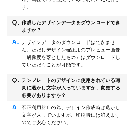
プレート
を公開いたしました。
す。
2023/4/28
シール・ラベルのデザインテンプレート
を
追加しました。
作成したデザインデータをダウンロードでき
ますか？
2023/4/20
飲食店のチラシデザインテンプレート
を追
加しました。
デザインデータのダウンロードはできませ
2023/4/18
セミナー・講演会のチラシデザインテンプ
ん。ただしデザイン確認用のプレビュー画像
レート
を追加しました。
（解像度を落としたもの）はダウンロードし
2023/4/18
スポーツジム・フィットネスクラブのチラ
ていただくことが可能です。
シデザインテンプレート
を追加しました。
2023/3/16
シール・ラベルのデザインテンプレート
を
テンプレートのデザインに使用されている写
公開いたしました。
真に透かし文字が入っていますが、変更する
2023/3/13
封筒（長3、洋長3、角2）のデザインテンプ
必要がありますか？
レート
を追加しました。
2023/3/13
クリアファイルのデザインテンプレート
を
不正利用防止の為、デザイン作成時は透かし
追加しました。
文字が入っていますが、印刷時には消えます
2023/3/2
パワーポイント版テンプレートをダウンロ
のでご安心ください。
ードできるようになりました！