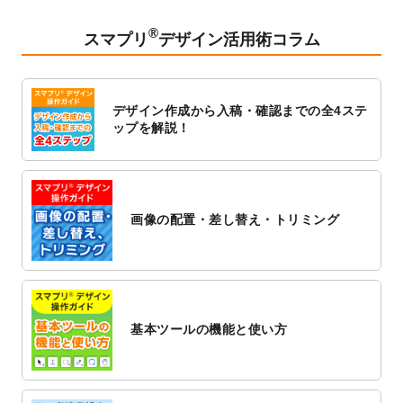
2023/2/24
クリアファイルのデザインテンプレート
を
追加しました。
®
スマプリ
デザイン活用術コラム
2023/1/13
4月始まりのカレンダーデザインテンプレー
ト
を追加しました。
2023/1/5
スタンプカードのデザインテンプレート
を
デザイン作成から入稿・確認までの全4ステ
追加しました。
ップを解説！
2022/12/26
サーバーメンテナンスに伴う全サービス停
止のお知らせ
2022/12/16
ポスターカレンダーのデザインテンプレー
ト
を公開いたしました。
画像の配置・差し替え・トリミング
2022/12/1
プログラミング教室のチラシデザインテン
プレート
を追加しました。
2022/11/25
【新商品】封筒
が作成できるようになりま
した！
基本ツールの機能と使い方
2022/11/25
【新商品】クリアファイル
が作成できるよ
うになりました！
2022/11/4
のし紙のデザインテンプレート
を公開いた
しました。