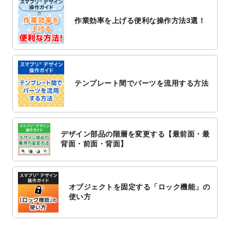
2022/10/26
マッサージ・整体のチラシデザインテンプ
作業効率を上げる便利な操作方法3選！
レート
を追加しました。
2022/10/26
はり・灸のチラシデザインテンプレート
を
追加しました。
2022/10/20
箔押し年賀状のデザインテンプレート
を公
開いたしました。
テンプレート間でパーツを流用する方法
2022/10/14
年賀ポスターのデザインテンプレート
を公
開いたしました。
2022/10/6
チラシ作成から
ポスティング配布注文
まで
対応いたしました。
デザイン部品の階層を変更する【最前面・最
2022/10/1
2023年版1月始まりのカレンダーデザイン
背面・前面・背面】
テンプレート
を公開いたしました。
2022/9/21
コンサートのチラシデザインテンプレート
を追加しました。
オブジェクトを固定する「ロック機能」の
2022/9/5
年賀状のデザインテンプレート
を公開いた
使い方
しました。
2022/9/5
喪中はがきのデザインテンプレート
を公開