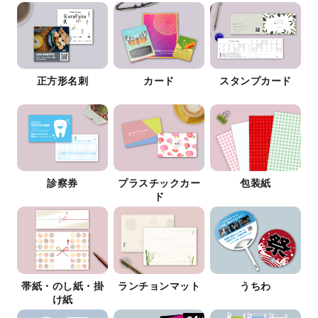
正方形名刺
カード
スタンプカード
診察券
プラスチックカー
包装紙
ド
帯紙・のし紙・掛
ランチョンマット
うちわ
け紙