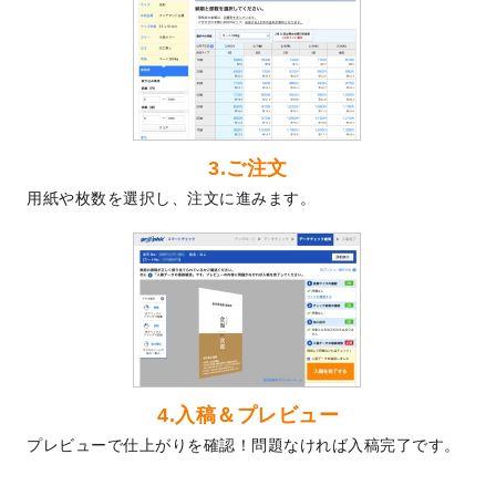
2024/5/22
エコノミータイプののぼり
が作成できるよ
うになりました！
2024/4/30
【新商品】のぼり
が作成できるようになり
ました！
2024/3/21
DMのデザインテンプレート
を追加しまし
た。
3.ご注文
2023/12/22
【新商品】ステッカー
が作成できるように
用紙や枚数を選択し、注文に進みます。
なりました！
2023/12/15
2024年版4月始まりのカレンダーデザイン
テンプレート
を公開いたしました。
2023/10/10
2024年辰年の年賀ポスターデザインテンプ
レート
を公開いたしました。
2023/10/4
箔押し年賀状のデザインテンプレート
を公
開いたしました。
2023/9/25
クリアファイル、封筒、うちわにてオリジ
4.入稿＆プレビュー
ナルデザインで作成できるようになりまし
プレビューで仕上がりを確認！問題なければ入稿完了です。
た！
2023/9/5
2024年辰年の年賀状デザインテンプレート