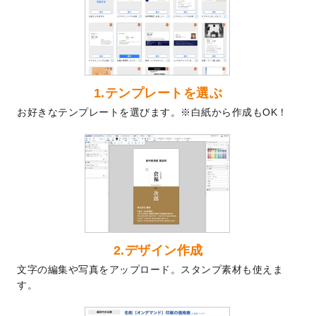
を公開いたしました。
2024/9/9
喪中はがきのデザインテンプレート
を公開
いたしました。
2024/9/2
2025年版1月始まりのカレンダーデザイン
テンプレート
を公開いたしました。
1.テンプレートを選ぶ
2024/8/20
【新商品】コースター
が作成できるように
お好きなテンプレートを選びます。※白紙から作成もOK！
なりました！
2024/7/25
プラスチックカードのデザインテンプレー
ト
を追加しました。
2024/7/9
回数券のデザインテンプレート
を追加しま
した。
2024/7/5
暑中見舞いのデザインテンプレート
を追加
しました。
2024/6/17
メッセージカードのデザインテンプレート
2.デザイン作成
を追加しました。
文字の編集や写真をアップロード。スタンプ素材も使えま
2024/6/14
【新商品】回数券
が作成できるようになり
す。
ました！