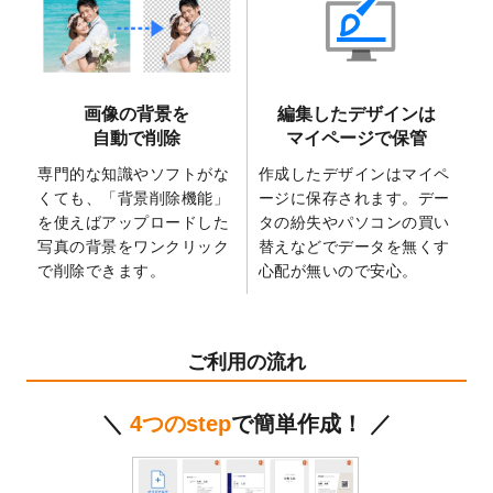
2025/6/9
「
背景削除機能
」を実装しました。
2025/4/3
DMのデザインテンプレート
を追加しまし
た。
2025/2/21
マスキングテープのデザインテンプレート
画像の背景を
編集したデザインは
を追加しました。
自動で削除
マイページで保管
2025/2/4
マスキングテープのデザインテンプレート
を追加しました。
専門的な知識やソフトがな
作成したデザインはマイペ
くても、「背景削除機能」
ージに保存されます。デー
2025/1/15
配置できるデータ形式が増えました。
を使えばアップロードした
タの紛失やパソコンの買い
（pdf、psd、eps、tifに対応）
写真の背景をワンクリック
替えなどでデータを無くす
2024/12/24
2025年版4月始まりのカレンダーデザイン
で削除できます。
心配が無いので安心。
テンプレート
を公開いたしました。
2024/11/27
【新商品】マスキングテープ
が作成できる
ようになりました！
ご利用の流れ
2024/10/11
箔押し年賀状のデザインテンプレート
を公
開いたしました。
＼
4つのstep
で簡単作成！ ／
2024/9/11
ステッカーのデザインテンプレート
を追加
しました。
2024/9/9
2025年巳年の年賀状デザインテンプレート