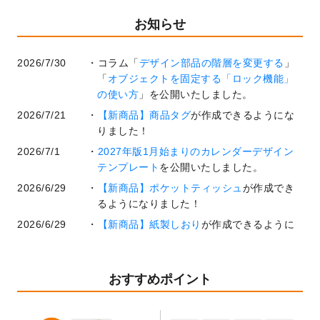
お知らせ
2026/7/30
コラム「
デザイン部品の階層を変更する
」
「
オブジェクトを固定する「ロック機能」
の使い方
」を公開いたしました。
2026/7/21
【新商品】商品タグ
が作成できるようにな
りました！
2026/7/1
2027年版1月始まりのカレンダーデザイン
テンプレート
を公開いたしました。
2026/6/29
【新商品】ポケットティッシュ
が作成でき
るようになりました！
2026/6/29
【新商品】紙製しおり
が作成できるように
なりました！
2026/6/22
コラム「
基本ツールの機能と使い方
」「
作
業効率を上げる便利な操作方法3選！
」を公
おすすめポイント
開いたしました。
2026/6/19
暑中見舞いのデザインテンプレート
を追加