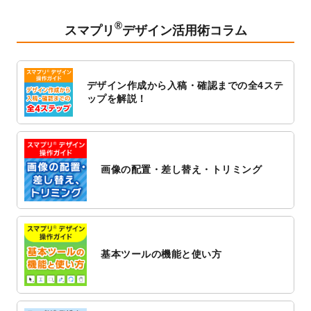
2023/2/24
クリアファイルのデザインテンプレート
を
追加しました。
®
スマプリ
デザイン活用術コラム
2023/1/13
4月始まりのカレンダーデザインテンプレー
ト
を追加しました。
2023/1/5
スタンプカードのデザインテンプレート
を
デザイン作成から入稿・確認までの全4ステ
追加しました。
ップを解説！
2022/12/26
サーバーメンテナンスに伴う全サービス停
止のお知らせ
2022/12/16
ポスターカレンダーのデザインテンプレー
ト
を公開いたしました。
画像の配置・差し替え・トリミング
2022/12/1
プログラミング教室のチラシデザインテン
プレート
を追加しました。
2022/11/25
【新商品】封筒
が作成できるようになりま
した！
基本ツールの機能と使い方
2022/11/25
【新商品】クリアファイル
が作成できるよ
うになりました！
2022/11/4
のし紙のデザインテンプレート
を公開いた
しました。