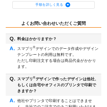
を公開いたしました。
手順を詳しく見る
2023/9/1
2024年版1月始まりのカレンダーデザイン
テンプレート
を公開いたしました。
2023/8/29
オリジナルサイズ、変型サイズで作成でき
よくお問い合わせいただくご質問
るようになりました！
2023/8/18
チケットのデザインテンプレート
を追加し
料金はかかりますか？
ました。
2023/8/7
【新商品】チケット
が作成できるようにな
®
スマプリ
デザインでのデータ作成やデザイン
りました！
テンプレートの利用は無料です。
2023/8/2
美容・エステのチラシデザインテンプレー
ただし印刷注文する場合は商品代金がかかり
ト
を追加しました。
ます。
2023/6/28
暑中見舞いのデザインテンプレート
を公開
いたしました。
®
スマプリ
デザインで作ったデザインは他社、
2023/6/12
うちわのデザインテンプレート
を公開いた
もしくは自宅やオフィスのプリンタで印刷で
しました。
きますか？
2023/5/9
ランチョンマットのデザインテンプレート
を公開いたしました。
他社やプリンタで印刷することはできませ
ん。当社でのご注文でのみご利用いただけま
2023/5/9
書類カバー（見積書表紙）のデザインテン