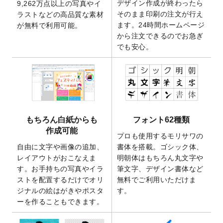
デザイン作成が終わったら
9,262万点以上の写真やイ
開いたしました。
そのまま印刷の注文が行え
ラストなどの高品質な素材
2025/9/30
【新商品】クリアファイルバッグ
が作成で
ます。24時間ホームページ
が無料で利用可能。
きるようになりました！
から注文できるのでお急ぎ
でも安心。
2025/9/10
2026年午年の年賀状デザインテンプレート
を公開いたしました。
2025/9/10
喪中はがき・寒中見舞いのデザインテンプ
レート
を公開いたしました。
2025/8/1
9,160万点以上の写真やイラスト素材が無料
で使えるようになりました。
もちろん白紙からも
フォント62種類
2025/7/30
キャンバスプリントのデザインテンプレー
作成可能
ト
を追加いたしました。
プロも使用するモリサワの
自由に文字や画像の追加、
書体を搭載。ゴシック体、
2025/6/30
暑中見舞いのデザインテンプレート
を追加
レイアウトがおこなえま
明朝体はもちろん丸文字や
しました。
す。お手持ちの写真やイラ
筆文字、デザイン書体など
2025/6/27
キャンバスプリントのデザインテンプレー
ストを配置するだけでオリ
無料でご利用いただけま
ト
を追加いたしました。
ジナルの絵はがきやポスタ
す。
2025/6/24
2026年版1月始まりのカレンダーデザイン
ーを作ることもできます。
テンプレート
を公開いたしました。