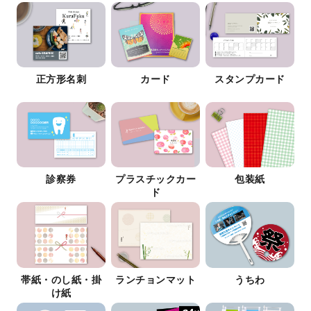
正方形名刺
カード
スタンプカード
診察券
プラスチックカー
包装紙
ド
帯紙・のし紙・掛
ランチョンマット
うちわ
け紙