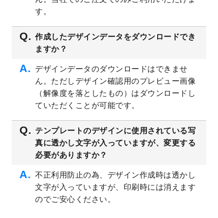
プレート
を公開いたしました。
す。
2023/4/28
シール・ラベルのデザインテンプレート
を
追加しました。
作成したデザインデータをダウンロードでき
ますか？
2023/4/20
飲食店のチラシデザインテンプレート
を追
加しました。
デザインデータのダウンロードはできませ
2023/4/18
セミナー・講演会のチラシデザインテンプ
ん。ただしデザイン確認用のプレビュー画像
レート
を追加しました。
（解像度を落としたもの）はダウンロードし
2023/4/18
スポーツジム・フィットネスクラブのチラ
ていただくことが可能です。
シデザインテンプレート
を追加しました。
2023/3/16
シール・ラベルのデザインテンプレート
を
テンプレートのデザインに使用されている写
公開いたしました。
真に透かし文字が入っていますが、変更する
2023/3/13
封筒（長3、洋長3、角2）のデザインテンプ
必要がありますか？
レート
を追加しました。
2023/3/13
クリアファイルのデザインテンプレート
を
不正利用防止の為、デザイン作成時は透かし
追加しました。
文字が入っていますが、印刷時には消えます
2023/3/2
パワーポイント版テンプレートをダウンロ
のでご安心ください。
ードできるようになりました！