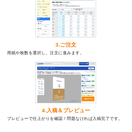
2024/5/22
エコノミータイプののぼり
が作成できるよ
うになりました！
2024/4/30
【新商品】のぼり
が作成できるようになり
ました！
2024/3/21
DMのデザインテンプレート
を追加しまし
た。
3.ご注文
2023/12/22
【新商品】ステッカー
が作成できるように
用紙や枚数を選択し、注文に進みます。
なりました！
2023/12/15
2024年版4月始まりのカレンダーデザイン
テンプレート
を公開いたしました。
2023/10/10
2024年辰年の年賀ポスターデザインテンプ
レート
を公開いたしました。
2023/10/4
箔押し年賀状のデザインテンプレート
を公
開いたしました。
2023/9/25
クリアファイル、封筒、うちわにてオリジ
4.入稿＆プレビュー
ナルデザインで作成できるようになりまし
プレビューで仕上がりを確認！問題なければ入稿完了です。
た！
2023/9/5
2024年辰年の年賀状デザインテンプレート