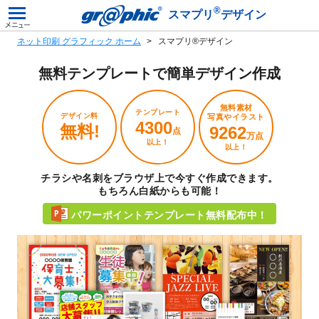
®
スマプリ
デザイン
ネット印刷 グラフィック ホーム
スマプリ®デザイン
無料テンプレートで
簡単デザイン作成
無料素材
テンプレート
デザイン料
写真やイラスト
4300
無料!
9262
点
万点
以上！
以上！
チラシや名刺をブラウザ上で今すぐ作成できます。
もちろん白紙からも可能！
パワーポイントテンプレート無料配布中！