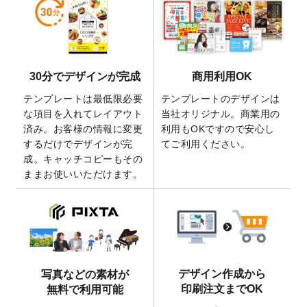
しました。
2026/5/28
【新商品】マグネットステッカー
が作成で
きるようになりました！
2026/5/21
コラム「
デザイン作成から入稿・確認まで
30分でデザインが完成
商用利用OK
の全4ステップを解説！
」を公開いたしまし
た。
テンプレートは最低限必要
テンプレートのデザインは
2026/4/23
コラム「
画像の配置・差し替え・トリミン
な項目を入れてレイアウト
当社オリジナル。商業用の
グ
」「
テンプレート間でパーツを流用する
済み。お客様の情報に変更
利用もOKですので安心し
方法
」を公開いたしました。
するだけでデザインが完
てご利用ください。
成。キャッチコピーもその
2026/4/21
アクリルキーホルダーのデザインテンプレ
ままお使いいただけます。
ート
を追加いたしました。
2026/3/17
【新商品】缶バッジ
が作成できるようにな
りました！
2025/12/22
【新商品】アクリルキーホルダー
が作成で
きるようになりました！
2025/12/22
2026年版4月始まりのカレンダーデザイン
デザイン作成から
写真などの素材が
テンプレート
を公開いたしました。
印刷注文までOK
無料で利用可能
2025/10/7
箔押し年賀状のデザインテンプレート
を公