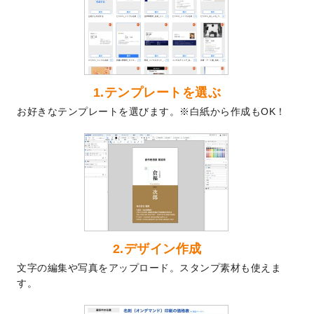
を公開いたしました。
2024/9/9
喪中はがきのデザインテンプレート
を公開
いたしました。
2024/9/2
2025年版1月始まりのカレンダーデザイン
テンプレート
を公開いたしました。
1.テンプレートを選ぶ
2024/8/20
【新商品】コースター
が作成できるように
お好きなテンプレートを選びます。※白紙から作成もOK！
なりました！
2024/7/25
プラスチックカードのデザインテンプレー
ト
を追加しました。
2024/7/9
回数券のデザインテンプレート
を追加しま
した。
2024/7/5
暑中見舞いのデザインテンプレート
を追加
しました。
2024/6/17
メッセージカードのデザインテンプレート
2.デザイン作成
を追加しました。
文字の編集や写真をアップロード。スタンプ素材も使えま
2024/6/14
【新商品】回数券
が作成できるようになり
す。
ました！