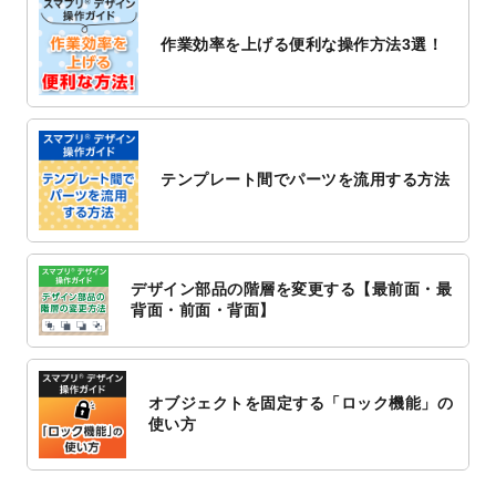
2022/10/26
マッサージ・整体のチラシデザインテンプ
作業効率を上げる便利な操作方法3選！
レート
を追加しました。
2022/10/26
はり・灸のチラシデザインテンプレート
を
追加しました。
2022/10/20
箔押し年賀状のデザインテンプレート
を公
開いたしました。
テンプレート間でパーツを流用する方法
2022/10/14
年賀ポスターのデザインテンプレート
を公
開いたしました。
2022/10/6
チラシ作成から
ポスティング配布注文
まで
対応いたしました。
デザイン部品の階層を変更する【最前面・最
2022/10/1
2023年版1月始まりのカレンダーデザイン
背面・前面・背面】
テンプレート
を公開いたしました。
2022/9/21
コンサートのチラシデザインテンプレート
を追加しました。
オブジェクトを固定する「ロック機能」の
2022/9/5
年賀状のデザインテンプレート
を公開いた
使い方
しました。
2022/9/5
喪中はがきのデザインテンプレート
を公開