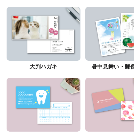
大判ハガキ
暑中見舞い・郵