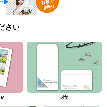
ださい
DM
封筒