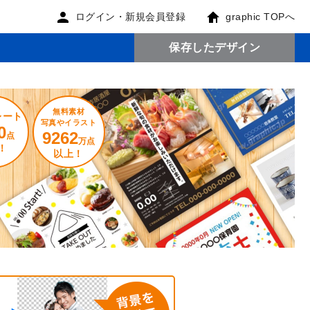
ログイン・新規会員登録
graphic TOPへ
保存したデザイン
無料素材
レート
写真やイラスト
0
9262
点
万点
！
以上！
。