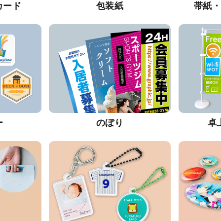
カード
包装紙
帯紙
ー
のぼり
卓