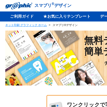
®
スマプリ
デザイン
ご利用ガイド
★お気に入りテンプレート
デ
ネット印刷 グラフィック ホーム
スマプリ®デザイン
無料
簡単
ワンクリックで