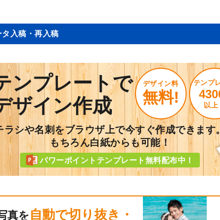
ータ入稿・再入稿
テンプレートで
テンプ
デザイン料
430
無料!
デザイン作成
以上
チラシや名刺をブラウザ上で今すぐ作成できます
もちろん白紙からも可能！
パワーポイントテンプレート無料配布中！
自動で切り抜き・
写真を