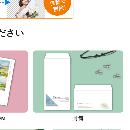
ださい
DM
封筒