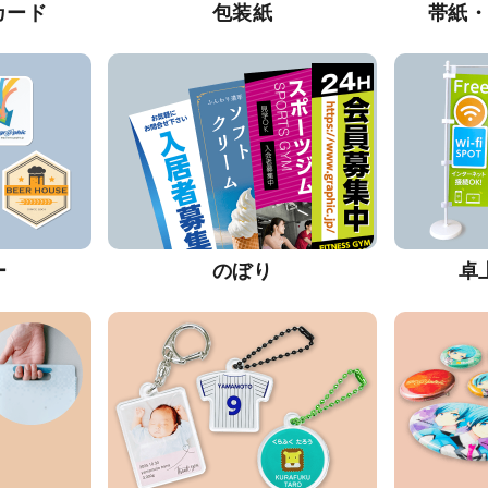
カード
包装紙
帯紙
ー
のぼり
卓