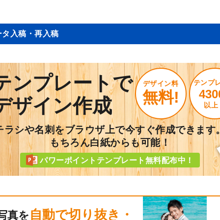
ータ入稿・再入稿
テンプレートで
テンプ
デザイン料
430
無料!
デザイン作成
以上
チラシや名刺をブラウザ上で今すぐ作成できます
もちろん白紙からも可能！
パワーポイントテンプレート無料配布中！
自動で切り抜き・
写真を