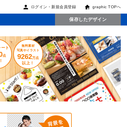
ログイン・新規会員登録
graphic TOPへ
保存したデザイン
無料素材
レート
写真やイラスト
0
9262
点
万点
！
以上！
。