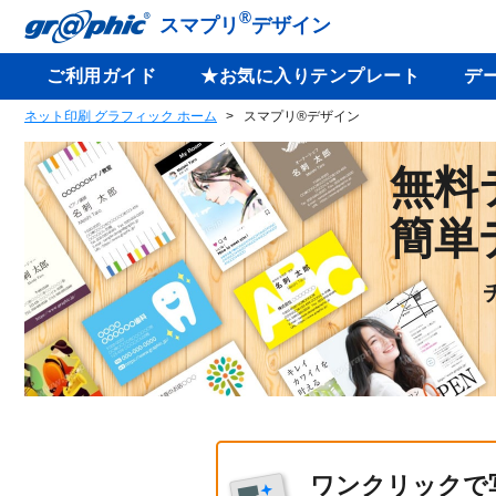
®
スマプリ
デザイン
ご利用ガイド
★お気に入りテンプレート
デ
ネット印刷 グラフィック ホーム
スマプリ®デザイン
無料
簡単
ワンクリックで