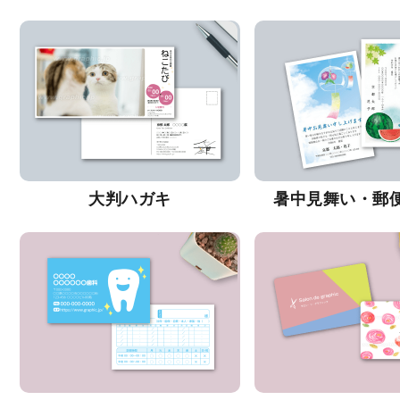
大判ハガキ
暑中見舞い・郵