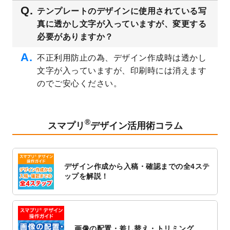
2023/3/16
シール・ラベルのデザインテンプレート
を
テンプレートのデザインに使用されている写
公開いたしました。
真に透かし文字が入っていますが、変更する
2023/3/13
封筒（長3、洋長3、角2）のデザインテンプ
必要がありますか？
レート
を追加しました。
2023/3/13
クリアファイルのデザインテンプレート
を
不正利用防止の為、デザイン作成時は透かし
追加しました。
文字が入っていますが、印刷時には消えます
2023/3/2
パワーポイント版テンプレートをダウンロ
のでご安心ください。
ードできるようになりました！
2023/2/24
クリアファイルのデザインテンプレート
を
追加しました。
®
スマプリ
デザイン活用術コラム
2023/1/13
4月始まりのカレンダーデザインテンプレー
ト
を追加しました。
2023/1/5
スタンプカードのデザインテンプレート
を
デザイン作成から入稿・確認までの全4ステ
追加しました。
ップを解説！
2022/12/26
サーバーメンテナンスに伴う全サービス停
止のお知らせ
2022/12/16
ポスターカレンダーのデザインテンプレー
ト
を公開いたしました。
画像の配置・差し替え・トリミング