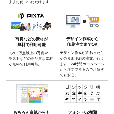
ままお使いいただけます。
ート
を追加いたしました。
2026/3/17
【新商品】缶バッジ
が作成できるようにな
りました！
2025/12/22
【新商品】アクリルキーホルダー
が作成で
きるようになりました！
2025/12/22
2026年版4月始まりのカレンダーデザイン
デザイン作成から
写真などの素材が
テンプレート
を公開いたしました。
印刷注文までOK
無料で利用可能
2025/10/7
箔押し年賀状のデザインテンプレート
を公
デザイン作成が終わったら
9,262万点以上の写真やイ
開いたしました。
そのまま印刷の注文が行え
ラストなどの高品質な素材
2025/9/30
【新商品】クリアファイルバッグ
が作成で
ます。24時間ホームページ
が無料で利用可能。
きるようになりました！
から注文できるのでお急ぎ
でも安心。
2025/9/10
2026年午年の年賀状デザインテンプレート
を公開いたしました。
2025/9/10
喪中はがき・寒中見舞いのデザインテンプ
レート
を公開いたしました。
2025/8/1
9,160万点以上の写真やイラスト素材が無料
で使えるようになりました。
もちろん白紙からも
フォント62種類