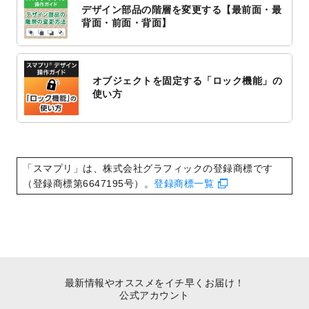
デザイン部品の階層を変更する【最前面・最
2022/10/1
2023年版1月始まりのカレンダーデザイン
背面・前面・背面】
テンプレート
を公開いたしました。
2022/9/21
コンサートのチラシデザインテンプレート
を追加しました。
オブジェクトを固定する「ロック機能」の
2022/9/5
年賀状のデザインテンプレート
を公開いた
使い方
しました。
2022/9/5
喪中はがきのデザインテンプレート
を公開
いたしました。
2022/8/24
印刷用データの解像度
を引き上げまし
「スマプリ」は、株式会社グラフィックの登録商標です
た！
（登録商標第6647195号）。
登録商標一覧
最新情報やオススメをイチ早くお届け！
公式アカウント