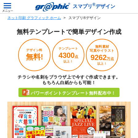
®
スマプリ
デザイン
ネット印刷 グラフィック ホーム
スマプリ®デザイン
無料テンプレートで
簡単デザイン作成
無料素材
テンプレート
デザイン料
写真やイラスト
4300
無料!
9262
点
万点
以上！
以上！
チラシや名刺をブラウザ上で今すぐ作成できます。
もちろん白紙からも可能！
パワーポイントテンプレート無料配布中！