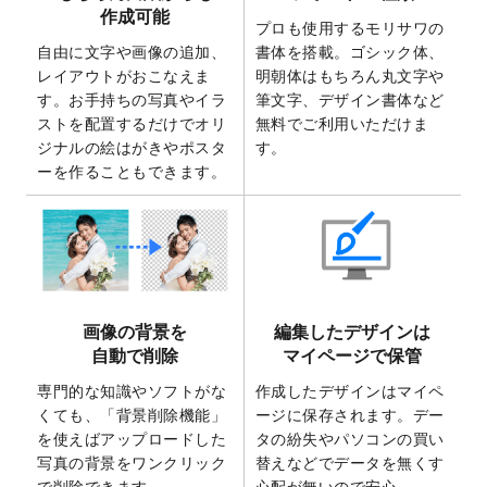
2025/7/30
キャンバスプリントのデザインテンプレー
作成可能
ト
を追加いたしました。
プロも使用するモリサワの
自由に文字や画像の追加、
書体を搭載。ゴシック体、
2025/6/30
暑中見舞いのデザインテンプレート
を追加
レイアウトがおこなえま
明朝体はもちろん丸文字や
しました。
す。お手持ちの写真やイラ
筆文字、デザイン書体など
2025/6/27
キャンバスプリントのデザインテンプレー
ストを配置するだけでオリ
無料でご利用いただけま
ト
を追加いたしました。
ジナルの絵はがきやポスタ
す。
2025/6/24
2026年版1月始まりのカレンダーデザイン
ーを作ることもできます。
テンプレート
を公開いたしました。
2025/6/9
「
背景削除機能
」を実装しました。
2025/4/3
DMのデザインテンプレート
を追加しまし
た。
2025/2/21
マスキングテープのデザインテンプレート
画像の背景を
編集したデザインは
を追加しました。
自動で削除
マイページで保管
2025/2/4
マスキングテープのデザインテンプレート
を追加しました。
専門的な知識やソフトがな
作成したデザインはマイペ
くても、「背景削除機能」
ージに保存されます。デー
2025/1/15
配置できるデータ形式が増えました。
を使えばアップロードした
タの紛失やパソコンの買い
（pdf、psd、eps、tifに対応）
写真の背景をワンクリック
替えなどでデータを無くす
2024/12/24
2025年版4月始まりのカレンダーデザイン
で削除できます。
心配が無いので安心。