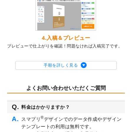
2023/10/10
2024年辰年の年賀ポスターデザインテンプ
レート
を公開いたしました。
2023/10/4
箔押し年賀状のデザインテンプレート
を公
開いたしました。
2023/9/25
クリアファイル、封筒、うちわにてオリジ
4.入稿＆プレビュー
ナルデザインで作成できるようになりまし
プレビューで仕上がりを確認！問題なければ入稿完了です。
た！
2023/9/5
2024年辰年の年賀状デザインテンプレート
を公開いたしました。
手順を詳しく見る
2023/9/1
2024年版1月始まりのカレンダーデザイン
テンプレート
を公開いたしました。
2023/8/29
オリジナルサイズ、変型サイズで作成でき
よくお問い合わせいただくご質問
るようになりました！
2023/8/18
チケットのデザインテンプレート
を追加し
料金はかかりますか？
ました。
2023/8/7
【新商品】チケット
が作成できるようにな
®
スマプリ
デザインでのデータ作成やデザイン
りました！
テンプレートの利用は無料です。
2023/8/2
美容・エステのチラシデザインテンプレー