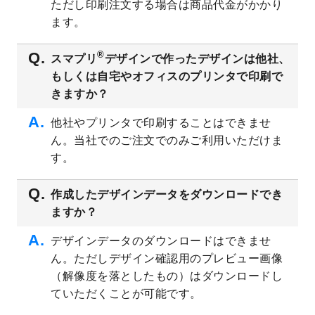
ただし印刷注文する場合は商品代金がかかり
ト
を追加しました。
ます。
2023/6/28
暑中見舞いのデザインテンプレート
を公開
いたしました。
®
スマプリ
デザインで作ったデザインは他社、
2023/6/12
うちわのデザインテンプレート
を公開いた
もしくは自宅やオフィスのプリンタで印刷で
しました。
きますか？
2023/5/9
ランチョンマットのデザインテンプレート
を公開いたしました。
他社やプリンタで印刷することはできませ
ん。当社でのご注文でのみご利用いただけま
2023/5/9
書類カバー（見積書表紙）のデザインテン
プレート
を公開いたしました。
す。
2023/4/28
シール・ラベルのデザインテンプレート
を
追加しました。
作成したデザインデータをダウンロードでき
ますか？
2023/4/20
飲食店のチラシデザインテンプレート
を追
加しました。
デザインデータのダウンロードはできませ
2023/4/18
セミナー・講演会のチラシデザインテンプ
ん。ただしデザイン確認用のプレビュー画像
レート
を追加しました。
（解像度を落としたもの）はダウンロードし
2023/4/18
スポーツジム・フィットネスクラブのチラ
ていただくことが可能です。
シデザインテンプレート
を追加しました。