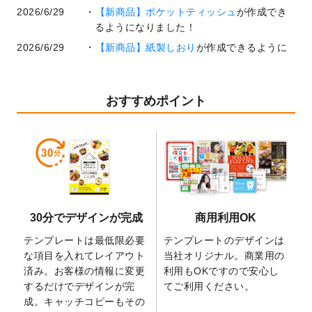
2026/6/29
【新商品】ポケットティッシュ
が作成でき
るようになりました！
2026/6/29
【新商品】紙製しおり
が作成できるように
なりました！
2026/6/22
コラム「
基本ツールの機能と使い方
」「
作
業効率を上げる便利な操作方法3選！
」を公
おすすめポイント
開いたしました。
2026/6/19
暑中見舞いのデザインテンプレート
を追加
しました。
2026/5/28
【新商品】マグネットステッカー
が作成で
きるようになりました！
2026/5/21
コラム「
デザイン作成から入稿・確認まで
30分でデザインが完成
商用利用OK
の全4ステップを解説！
」を公開いたしまし
た。
テンプレートは最低限必要
テンプレートのデザインは
2026/4/23
コラム「
画像の配置・差し替え・トリミン
な項目を入れてレイアウト
当社オリジナル。商業用の
グ
」「
テンプレート間でパーツを流用する
済み。お客様の情報に変更
利用もOKですので安心し
方法
」を公開いたしました。
するだけでデザインが完
てご利用ください。
成。キャッチコピーもその
2026/4/21
アクリルキーホルダーのデザインテンプレ