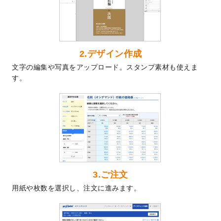
2024/7/9
回数券のデザインテンプレート
を追加しま
した。
2024/7/5
暑中見舞いのデザインテンプレート
を追加
しました。
2024/6/17
メッセージカードのデザインテンプレート
2.デザイン作成
を追加しました。
文字の編集や写真をアップロード。スタンプ素材も使えま
2024/6/14
【新商品】回数券
が作成できるようになり
す。
ました！
2024/5/22
エコノミータイプののぼり
が作成できるよ
うになりました！
2024/4/30
【新商品】のぼり
が作成できるようになり
ました！
2024/3/21
DMのデザインテンプレート
を追加しまし
た。
3.ご注文
2023/12/22
【新商品】ステッカー
が作成できるように
用紙や枚数を選択し、注文に進みます。
なりました！
2023/12/15
2024年版4月始まりのカレンダーデザイン
テンプレート
を公開いたしました。