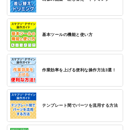
2022/12/1
プログラミング教室のチラシデザインテン
プレート
を追加しました。
2022/11/25
【新商品】封筒
が作成できるようになりま
した！
基本ツールの機能と使い方
2022/11/25
【新商品】クリアファイル
が作成できるよ
うになりました！
2022/11/4
のし紙のデザインテンプレート
を公開いた
しました。
2022/10/26
マッサージ・整体のチラシデザインテンプ
作業効率を上げる便利な操作方法3選！
レート
を追加しました。
2022/10/26
はり・灸のチラシデザインテンプレート
を
追加しました。
2022/10/20
箔押し年賀状のデザインテンプレート
を公
開いたしました。
テンプレート間でパーツを流用する方法
2022/10/14
年賀ポスターのデザインテンプレート
を公
開いたしました。
2022/10/6
チラシ作成から
ポスティング配布注文
まで
対応いたしました。