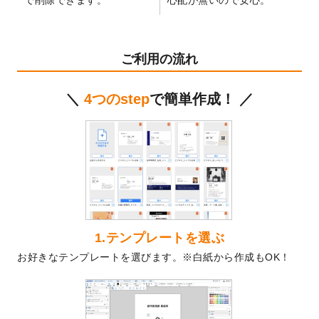
テンプレート
を公開いたしました。
2024/11/27
【新商品】マスキングテープ
が作成できる
ようになりました！
ご利用の流れ
2024/10/11
箔押し年賀状のデザインテンプレート
を公
開いたしました。
＼
4つのstep
で簡単作成！ ／
2024/9/11
ステッカーのデザインテンプレート
を追加
しました。
2024/9/9
2025年巳年の年賀状デザインテンプレート
を公開いたしました。
2024/9/9
喪中はがきのデザインテンプレート
を公開
いたしました。
2024/9/2
2025年版1月始まりのカレンダーデザイン
テンプレート
を公開いたしました。
1.テンプレートを選ぶ
2024/8/20
【新商品】コースター
が作成できるように
お好きなテンプレートを選びます。※白紙から作成もOK！
なりました！
2024/7/25
プラスチックカードのデザインテンプレー
ト
を追加しました。