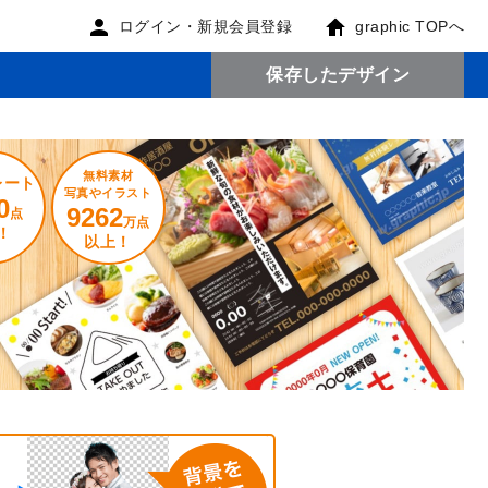
ログイン・新規会員登録
graphic TOPへ
保存したデザイン
無料素材
レート
写真やイラスト
0
9262
点
万点
！
以上！
。