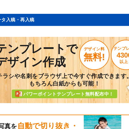
ータ入稿・再入稿
テンプレートで
テンプ
デザイン料
430
無料!
デザイン作成
以上
チラシや名刺をブラウザ上で今すぐ作成できます
もちろん白紙からも可能！
パワーポイントテンプレート無料配布中！
自動で切り抜き・
写真を