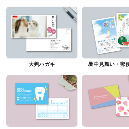
大判ハガキ
暑中見舞い・郵