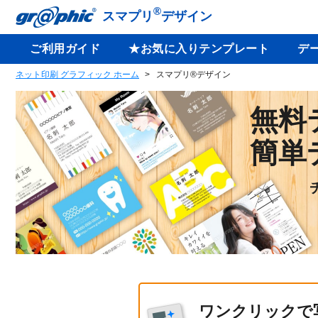
®
スマプリ
デザイン
ご利用ガイド
★お気に入りテンプレート
デ
ネット印刷 グラフィック ホーム
スマプリ®デザイン
無料
簡単
ワンクリックで