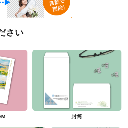
ださい
DM
封筒