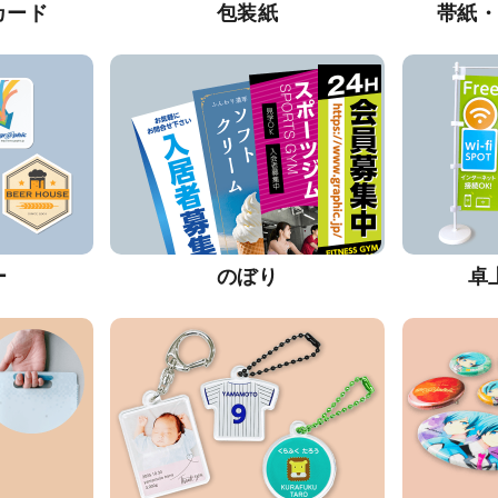
カード
包装紙
帯紙
ー
のぼり
卓