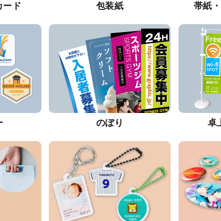
カード
包装紙
帯紙
ー
のぼり
卓