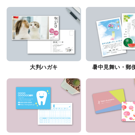
大判ハガキ
暑中見舞い・郵