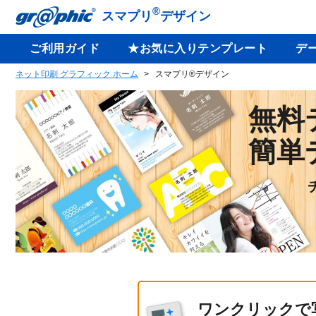
®
スマプリ
デザイン
ご利用ガイド
★お気に入りテンプレート
デ
ネット印刷 グラフィック ホーム
スマプリ®デザイン
無料
簡単
ワンクリックで