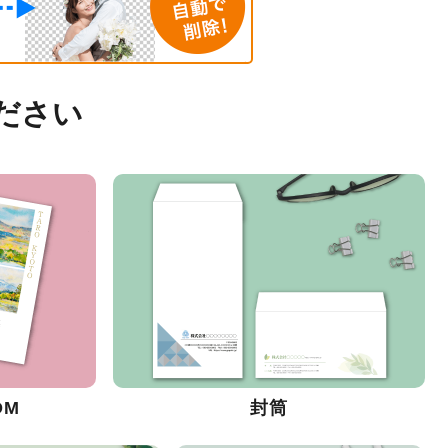
ださい
DM
封筒