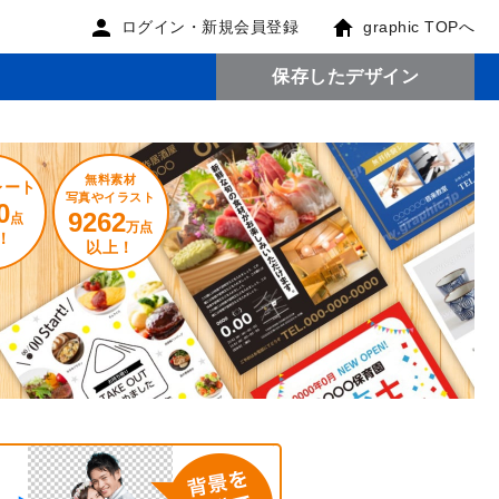
ログイン・新規会員登録
graphic TOPへ
保存したデザイン
無料素材
レート
写真やイラスト
0
9262
点
万点
！
以上！
。