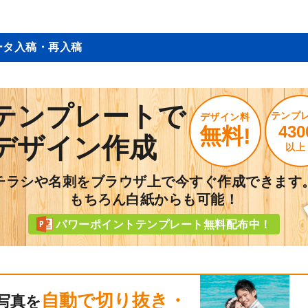
ータ入稿・再入稿
テンプレートで
テンプ
デザイン料
430
無料!
デザイン作成
以上
チラシや名刺をブラウザ上で今すぐ作成できます
もちろん白紙からも可能！
パワーポイントテンプレート無料配布中！
自動で切り抜き・
写真を