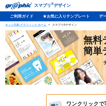
®
スマプリ
デザイン
ご利用ガイド
★お気に入りテンプレート
デ
ネット印刷 グラフィック ホーム
スマプリ®デザイン
無料
簡単
ワンクリックで