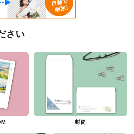
ださい
DM
封筒