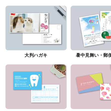
大判ハガキ
暑中見舞い・郵