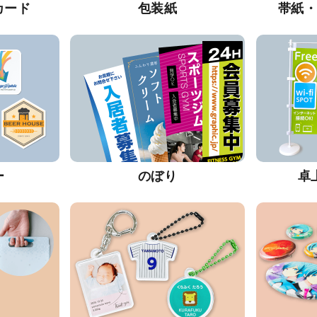
カード
包装紙
帯紙
ー
のぼり
卓