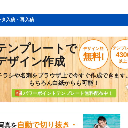
ータ入稿・再入稿
テンプレートで
テンプ
デザイン料
430
無料!
デザイン作成
以上
チラシや名刺をブラウザ上で今すぐ作成できます
もちろん白紙からも可能！
パワーポイントテンプレート無料配布中！
自動で切り抜き・
写真を