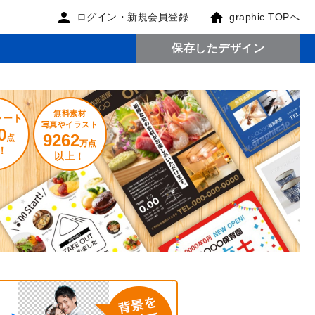
ログイン・新規会員登録
graphic TOPへ
保存したデザイン
無料素材
レート
写真やイラスト
0
9262
点
万点
！
以上！
。