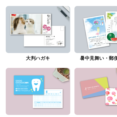
大判ハガキ
暑中見舞い・郵