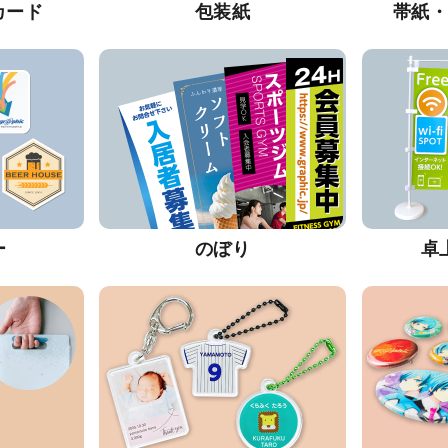
カード
包装紙
帯紙
ー
のぼり
卓