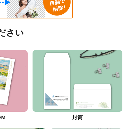
ださい
DM
封筒