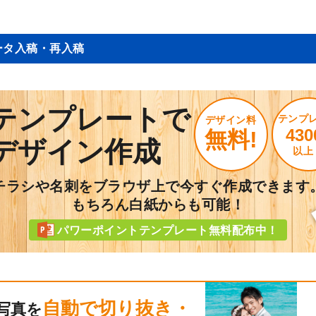
ータ入稿・再入稿
テンプレートで
テンプ
デザイン料
430
無料!
デザイン作成
以上
チラシや名刺をブラウザ上で今すぐ作成できます
もちろん白紙からも可能！
パワーポイントテンプレート無料配布中！
自動で切り抜き・
写真を