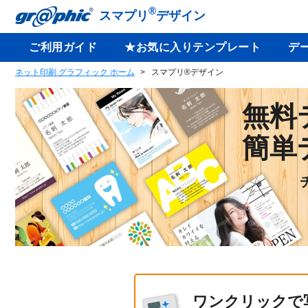
®
スマプリ
デザイン
ご利用ガイド
★お気に入りテンプレート
デ
ネット印刷 グラフィック ホーム
スマプリ®デザイン
無料
簡単
ワンクリックで