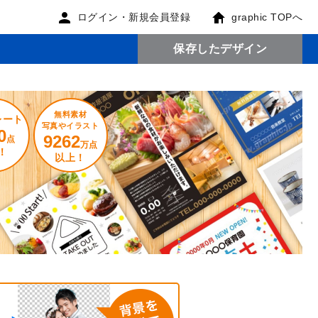
ログイン・新規会員登録
graphic TOPへ
保存したデザイン
無料素材
レート
写真やイラスト
0
9262
点
万点
！
以上！
。