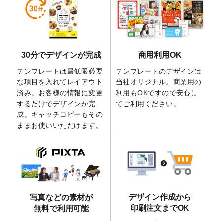
しました。
2026/5/28
【新商品】マグネットステッカー
が作成で
きるようになりました！
2026/5/21
コラム「
デザイン作成から入稿・確認まで
30分でデザインが完成
商用利用OK
の全4ステップを解説！
」を公開いたしまし
た。
テンプレートは最低限必要
テンプレートのデザインは
2026/4/23
コラム「
画像の配置・差し替え・トリミン
な項目を入れてレイアウト
当社オリジナル。商業用の
グ
」「
テンプレート間でパーツを流用する
済み。お客様の情報に変更
利用もOKですので安心し
方法
」を公開いたしました。
するだけでデザインが完
てご利用ください。
成。キャッチコピーもその
2026/4/21
アクリルキーホルダーのデザインテンプレ
ままお使いいただけます。
ート
を追加いたしました。
2026/3/17
【新商品】缶バッジ
が作成できるようにな
りました！
2025/12/22
【新商品】アクリルキーホルダー
が作成で
きるようになりました！
2025/12/22
2026年版4月始まりのカレンダーデザイン
デザイン作成から
写真などの素材が
テンプレート
を公開いたしました。
印刷注文までOK
無料で利用可能
2025/10/7
箔押し年賀状のデザインテンプレート
を公