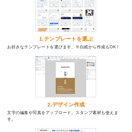
を公開いたしました。
2024/9/9
喪中はがきのデザインテンプレート
を公開
いたしました。
2024/9/2
2025年版1月始まりのカレンダーデザイン
テンプレート
を公開いたしました。
1.テンプレートを選ぶ
2024/8/20
【新商品】コースター
が作成できるように
お好きなテンプレートを選びます。※白紙から作成もOK！
なりました！
2024/7/25
プラスチックカードのデザインテンプレー
ト
を追加しました。
2024/7/9
回数券のデザインテンプレート
を追加しま
した。
2024/7/5
暑中見舞いのデザインテンプレート
を追加
しました。
2024/6/17
メッセージカードのデザインテンプレート
2.デザイン作成
を追加しました。
文字の編集や写真をアップロード。スタンプ素材も使えま
2024/6/14
【新商品】回数券
が作成できるようになり
す。
ました！