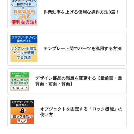
2022/10/26
マッサージ・整体のチラシデザインテンプ
作業効率を上げる便利な操作方法3選！
レート
を追加しました。
2022/10/26
はり・灸のチラシデザインテンプレート
を
追加しました。
2022/10/20
箔押し年賀状のデザインテンプレート
を公
開いたしました。
テンプレート間でパーツを流用する方法
2022/10/14
年賀ポスターのデザインテンプレート
を公
開いたしました。
2022/10/6
チラシ作成から
ポスティング配布注文
まで
対応いたしました。
デザイン部品の階層を変更する【最前面・最
2022/10/1
2023年版1月始まりのカレンダーデザイン
背面・前面・背面】
テンプレート
を公開いたしました。
2022/9/21
コンサートのチラシデザインテンプレート
を追加しました。
オブジェクトを固定する「ロック機能」の
2022/9/5
年賀状のデザインテンプレート
を公開いた
使い方
しました。
2022/9/5
喪中はがきのデザインテンプレート
を公開