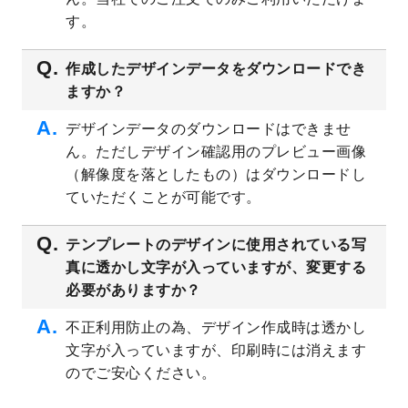
プレート
を公開いたしました。
す。
2023/4/28
シール・ラベルのデザインテンプレート
を
追加しました。
作成したデザインデータをダウンロードでき
ますか？
2023/4/20
飲食店のチラシデザインテンプレート
を追
加しました。
デザインデータのダウンロードはできませ
2023/4/18
セミナー・講演会のチラシデザインテンプ
ん。ただしデザイン確認用のプレビュー画像
レート
を追加しました。
（解像度を落としたもの）はダウンロードし
2023/4/18
スポーツジム・フィットネスクラブのチラ
ていただくことが可能です。
シデザインテンプレート
を追加しました。
2023/3/16
シール・ラベルのデザインテンプレート
を
テンプレートのデザインに使用されている写
公開いたしました。
真に透かし文字が入っていますが、変更する
2023/3/13
封筒（長3、洋長3、角2）のデザインテンプ
必要がありますか？
レート
を追加しました。
2023/3/13
クリアファイルのデザインテンプレート
を
不正利用防止の為、デザイン作成時は透かし
追加しました。
文字が入っていますが、印刷時には消えます
2023/3/2
パワーポイント版テンプレートをダウンロ
のでご安心ください。
ードできるようになりました！