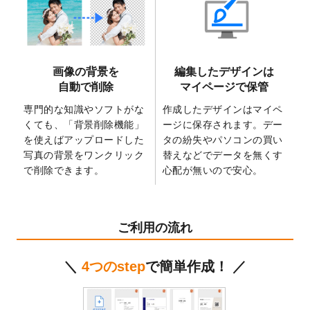
2025/6/9
「
背景削除機能
」を実装しました。
2025/4/3
DMのデザインテンプレート
を追加しまし
た。
2025/2/21
マスキングテープのデザインテンプレート
画像の背景を
編集したデザインは
を追加しました。
自動で削除
マイページで保管
2025/2/4
マスキングテープのデザインテンプレート
を追加しました。
専門的な知識やソフトがな
作成したデザインはマイペ
くても、「背景削除機能」
ージに保存されます。デー
2025/1/15
配置できるデータ形式が増えました。
を使えばアップロードした
タの紛失やパソコンの買い
（pdf、psd、eps、tifに対応）
写真の背景をワンクリック
替えなどでデータを無くす
2024/12/24
2025年版4月始まりのカレンダーデザイン
で削除できます。
心配が無いので安心。
テンプレート
を公開いたしました。
2024/11/27
【新商品】マスキングテープ
が作成できる
ようになりました！
ご利用の流れ
2024/10/11
箔押し年賀状のデザインテンプレート
を公
開いたしました。
＼
4つのstep
で簡単作成！ ／
2024/9/11
ステッカーのデザインテンプレート
を追加
しました。
2024/9/9
2025年巳年の年賀状デザインテンプレート