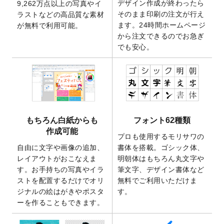
デザイン作成が終わったら
9,262万点以上の写真やイ
開いたしました。
そのまま印刷の注文が行え
ラストなどの高品質な素材
2025/9/30
【新商品】クリアファイルバッグ
が作成で
ます。24時間ホームページ
が無料で利用可能。
きるようになりました！
から注文できるのでお急ぎ
でも安心。
2025/9/10
2026年午年の年賀状デザインテンプレート
を公開いたしました。
2025/9/10
喪中はがき・寒中見舞いのデザインテンプ
レート
を公開いたしました。
2025/8/1
9,160万点以上の写真やイラスト素材が無料
で使えるようになりました。
もちろん白紙からも
フォント62種類
2025/7/30
キャンバスプリントのデザインテンプレー
作成可能
ト
を追加いたしました。
プロも使用するモリサワの
自由に文字や画像の追加、
書体を搭載。ゴシック体、
2025/6/30
暑中見舞いのデザインテンプレート
を追加
レイアウトがおこなえま
明朝体はもちろん丸文字や
しました。
す。お手持ちの写真やイラ
筆文字、デザイン書体など
2025/6/27
キャンバスプリントのデザインテンプレー
ストを配置するだけでオリ
無料でご利用いただけま
ト
を追加いたしました。
ジナルの絵はがきやポスタ
す。
2025/6/24
2026年版1月始まりのカレンダーデザイン
ーを作ることもできます。
テンプレート
を公開いたしました。