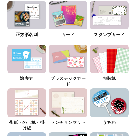
正方形名刺
カード
スタンプカード
診察券
プラスチックカー
包装紙
ド
帯紙・のし紙・掛
ランチョンマット
うちわ
け紙