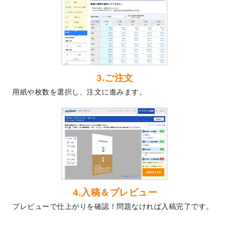
2024/5/22
エコノミータイプののぼり
が作成できるよ
うになりました！
2024/4/30
【新商品】のぼり
が作成できるようになり
ました！
2024/3/21
DMのデザインテンプレート
を追加しまし
た。
3.ご注文
2023/12/22
【新商品】ステッカー
が作成できるように
用紙や枚数を選択し、注文に進みます。
なりました！
2023/12/15
2024年版4月始まりのカレンダーデザイン
テンプレート
を公開いたしました。
2023/10/10
2024年辰年の年賀ポスターデザインテンプ
レート
を公開いたしました。
2023/10/4
箔押し年賀状のデザインテンプレート
を公
開いたしました。
2023/9/25
クリアファイル、封筒、うちわにてオリジ
4.入稿＆プレビュー
ナルデザインで作成できるようになりまし
プレビューで仕上がりを確認！問題なければ入稿完了です。
た！
2023/9/5
2024年辰年の年賀状デザインテンプレート