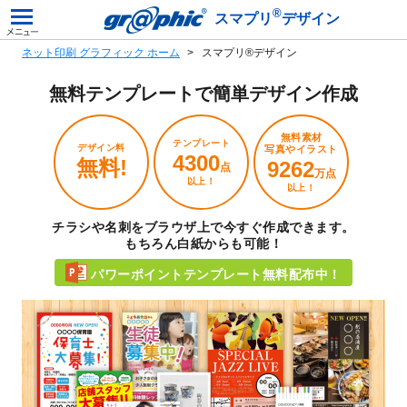
®
スマプリ
デザイン
ネット印刷 グラフィック ホーム
スマプリ®デザイン
無料テンプレートで
簡単デザイン作成
無料素材
テンプレート
デザイン料
写真やイラスト
4300
無料!
9262
点
万点
以上！
以上！
チラシや名刺をブラウザ上で今すぐ作成できます。
もちろん白紙からも可能！
パワーポイントテンプレート無料配布中！