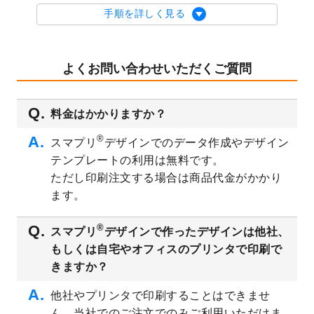
を公開いたしました。
手順を詳しく見る
2023/9/1
2024年版1月始まりのカレンダーデザイン
テンプレート
を公開いたしました。
2023/8/29
オリジナルサイズ、変型サイズで作成でき
よくお問い合わせいただくご質問
るようになりました！
2023/8/18
チケットのデザインテンプレート
を追加し
料金はかかりますか？
ました。
2023/8/7
【新商品】チケット
が作成できるようにな
®
スマプリ
デザインでのデータ作成やデザイン
りました！
テンプレートの利用は無料です。
2023/8/2
美容・エステのチラシデザインテンプレー
ただし印刷注文する場合は商品代金がかかり
ト
を追加しました。
ます。
2023/6/28
暑中見舞いのデザインテンプレート
を公開
いたしました。
®
スマプリ
デザインで作ったデザインは他社、
2023/6/12
うちわのデザインテンプレート
を公開いた
もしくは自宅やオフィスのプリンタで印刷で
しました。
きますか？
2023/5/9
ランチョンマットのデザインテンプレート
を公開いたしました。
他社やプリンタで印刷することはできませ
ん。当社でのご注文でのみご利用いただけま
2023/5/9
書類カバー（見積書表紙）のデザインテン