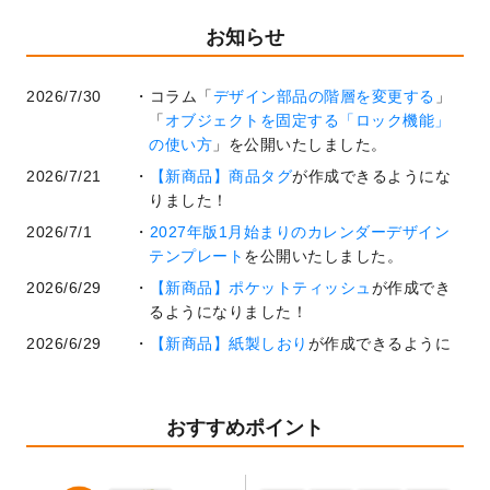
お知らせ
2026/7/30
コラム「
デザイン部品の階層を変更する
」
「
オブジェクトを固定する「ロック機能」
の使い方
」を公開いたしました。
2026/7/21
【新商品】商品タグ
が作成できるようにな
りました！
2026/7/1
2027年版1月始まりのカレンダーデザイン
テンプレート
を公開いたしました。
2026/6/29
【新商品】ポケットティッシュ
が作成でき
るようになりました！
2026/6/29
【新商品】紙製しおり
が作成できるように
なりました！
2026/6/22
コラム「
基本ツールの機能と使い方
」「
作
業効率を上げる便利な操作方法3選！
」を公
おすすめポイント
開いたしました。
2026/6/19
暑中見舞いのデザインテンプレート
を追加