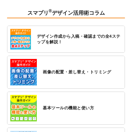
2023/2/24
クリアファイルのデザインテンプレート
を
追加しました。
®
スマプリ
デザイン活用術コラム
2023/1/13
4月始まりのカレンダーデザインテンプレー
ト
を追加しました。
2023/1/5
スタンプカードのデザインテンプレート
を
デザイン作成から入稿・確認までの全4ステ
追加しました。
ップを解説！
2022/12/26
サーバーメンテナンスに伴う全サービス停
止のお知らせ
2022/12/16
ポスターカレンダーのデザインテンプレー
ト
を公開いたしました。
画像の配置・差し替え・トリミング
2022/12/1
プログラミング教室のチラシデザインテン
プレート
を追加しました。
2022/11/25
【新商品】封筒
が作成できるようになりま
した！
基本ツールの機能と使い方
2022/11/25
【新商品】クリアファイル
が作成できるよ
うになりました！
2022/11/4
のし紙のデザインテンプレート
を公開いた
しました。