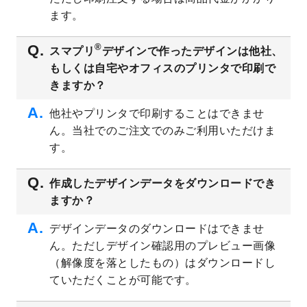
ト
を追加しました。
ます。
2023/6/28
暑中見舞いのデザインテンプレート
を公開
いたしました。
®
スマプリ
デザインで作ったデザインは他社、
2023/6/12
うちわのデザインテンプレート
を公開いた
もしくは自宅やオフィスのプリンタで印刷で
しました。
きますか？
2023/5/9
ランチョンマットのデザインテンプレート
を公開いたしました。
他社やプリンタで印刷することはできませ
ん。当社でのご注文でのみご利用いただけま
2023/5/9
書類カバー（見積書表紙）のデザインテン
プレート
を公開いたしました。
す。
2023/4/28
シール・ラベルのデザインテンプレート
を
追加しました。
作成したデザインデータをダウンロードでき
ますか？
2023/4/20
飲食店のチラシデザインテンプレート
を追
加しました。
デザインデータのダウンロードはできませ
2023/4/18
セミナー・講演会のチラシデザインテンプ
ん。ただしデザイン確認用のプレビュー画像
レート
を追加しました。
（解像度を落としたもの）はダウンロードし
2023/4/18
スポーツジム・フィットネスクラブのチラ
ていただくことが可能です。
シデザインテンプレート
を追加しました。
2023/3/16
シール・ラベルのデザインテンプレート
を