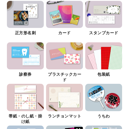
正方形名刺
カード
スタンプカード
診察券
プラスチックカー
包装紙
ド
帯紙・のし紙・掛
ランチョンマット
うちわ
け紙