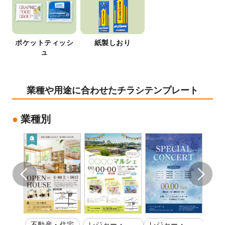
ポケットティッシ
紙製しおり
ュ
業種や用途に合わせたチラシテンプレート
業種別
ティ
不動産・住宅
レジャー・娯
レジャー・娯
不