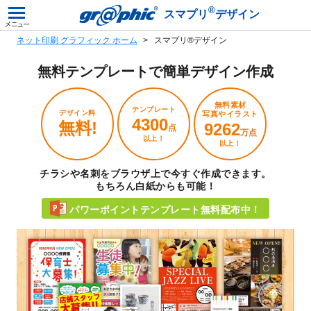
®
スマプリ
デザイン
ネット印刷 グラフィック ホーム
スマプリ®デザイン
無料テンプレートで
簡単デザイン作成
無料素材
テンプレート
デザイン料
写真やイラスト
4300
無料!
9262
点
万点
以上！
以上！
チラシや名刺をブラウザ上で今すぐ作成できます。
もちろん白紙からも可能！
パワーポイントテンプレート無料配布中！