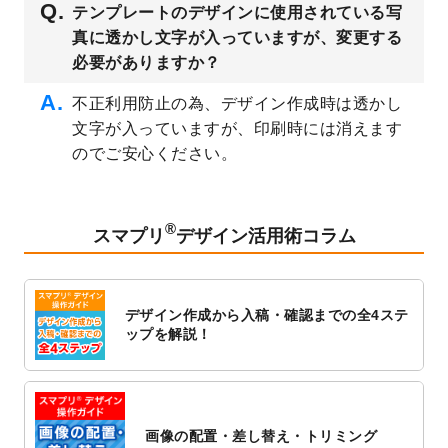
テンプレートのデザインに使用されている写
公開いたしました。
真に透かし文字が入っていますが、変更する
2023/3/13
封筒（長3、洋長3、角2）のデザインテンプ
必要がありますか？
レート
を追加しました。
2023/3/13
クリアファイルのデザインテンプレート
を
不正利用防止の為、デザイン作成時は透かし
追加しました。
文字が入っていますが、印刷時には消えます
2023/3/2
パワーポイント版テンプレートをダウンロ
のでご安心ください。
ードできるようになりました！
2023/2/24
クリアファイルのデザインテンプレート
を
追加しました。
®
スマプリ
デザイン活用術コラム
2023/1/13
4月始まりのカレンダーデザインテンプレー
ト
を追加しました。
2023/1/5
スタンプカードのデザインテンプレート
を
デザイン作成から入稿・確認までの全4ステ
追加しました。
ップを解説！
2022/12/26
サーバーメンテナンスに伴う全サービス停
止のお知らせ
2022/12/16
ポスターカレンダーのデザインテンプレー
ト
を公開いたしました。
画像の配置・差し替え・トリミング