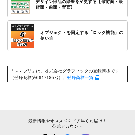
デザイン部品の階層を変更する【最前面・最
2022/10/1
2023年版1月始まりのカレンダーデザイン
背面・前面・背面】
テンプレート
を公開いたしました。
2022/9/21
コンサートのチラシデザインテンプレート
を追加しました。
オブジェクトを固定する「ロック機能」の
2022/9/5
年賀状のデザインテンプレート
を公開いた
使い方
しました。
2022/9/5
喪中はがきのデザインテンプレート
を公開
いたしました。
2022/8/24
印刷用データの解像度
を引き上げまし
「スマプリ」は、株式会社グラフィックの登録商標です
た！
（登録商標第6647195号）。
登録商標一覧
最新情報やオススメをイチ早くお届け！
公式アカウント