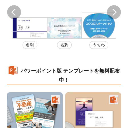
カー
名刺
名刺
うちわ
ポス
券
ド・
パワーポイント版 テンプレートを無料配布
中！