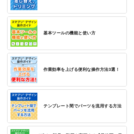
2022/12/1
プログラミング教室のチラシデザインテン
プレート
を追加しました。
2022/11/25
【新商品】封筒
が作成できるようになりま
した！
基本ツールの機能と使い方
2022/11/25
【新商品】クリアファイル
が作成できるよ
うになりました！
2022/11/4
のし紙のデザインテンプレート
を公開いた
しました。
2022/10/26
マッサージ・整体のチラシデザインテンプ
作業効率を上げる便利な操作方法3選！
レート
を追加しました。
2022/10/26
はり・灸のチラシデザインテンプレート
を
追加しました。
2022/10/20
箔押し年賀状のデザインテンプレート
を公
開いたしました。
テンプレート間でパーツを流用する方法
2022/10/14
年賀ポスターのデザインテンプレート
を公
開いたしました。
2022/10/6
チラシ作成から
ポスティング配布注文
まで
対応いたしました。