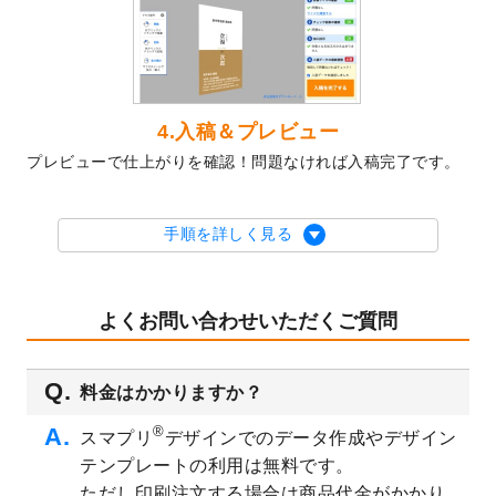
2023/10/10
2024年辰年の年賀ポスターデザインテンプ
レート
を公開いたしました。
2023/10/4
箔押し年賀状のデザインテンプレート
を公
開いたしました。
2023/9/25
クリアファイル、封筒、うちわにてオリジ
4.入稿＆プレビュー
ナルデザインで作成できるようになりまし
プレビューで仕上がりを確認！問題なければ入稿完了です。
た！
2023/9/5
2024年辰年の年賀状デザインテンプレート
を公開いたしました。
手順を詳しく見る
2023/9/1
2024年版1月始まりのカレンダーデザイン
テンプレート
を公開いたしました。
2023/8/29
オリジナルサイズ、変型サイズで作成でき
よくお問い合わせいただくご質問
るようになりました！
2023/8/18
チケットのデザインテンプレート
を追加し
料金はかかりますか？
ました。
2023/8/7
【新商品】チケット
が作成できるようにな
®
スマプリ
デザインでのデータ作成やデザイン
りました！
テンプレートの利用は無料です。
2023/8/2
美容・エステのチラシデザインテンプレー
ただし印刷注文する場合は商品代金がかかり