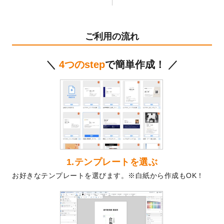
テンプレート
を公開いたしました。
2024/11/27
【新商品】マスキングテープ
が作成できる
ようになりました！
ご利用の流れ
2024/10/11
箔押し年賀状のデザインテンプレート
を公
開いたしました。
＼
4つのstep
で簡単作成！ ／
2024/9/11
ステッカーのデザインテンプレート
を追加
しました。
2024/9/9
2025年巳年の年賀状デザインテンプレート
を公開いたしました。
2024/9/9
喪中はがきのデザインテンプレート
を公開
いたしました。
2024/9/2
2025年版1月始まりのカレンダーデザイン
テンプレート
を公開いたしました。
1.テンプレートを選ぶ
2024/8/20
【新商品】コースター
が作成できるように
お好きなテンプレートを選びます。※白紙から作成もOK！
なりました！
2024/7/25
プラスチックカードのデザインテンプレー
ト
を追加しました。
2024/7/9
回数券のデザインテンプレート
を追加しま