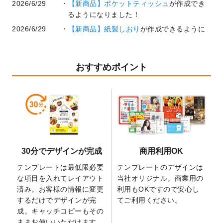
2026/6/29
【新商品】ポケットティッシュ
が作成でき
るようになりました！
2026/6/29
【新商品】紙製しおり
が作成できるように
なりました！
2026/6/22
コラム「
基本ツールの機能と使い方
」「
作
業効率を上げる便利な操作方法3選！
」を公
おすすめポイント
開いたしました。
2026/6/19
暑中見舞いのデザインテンプレート
を追加
しました。
2026/5/28
【新商品】マグネットステッカー
が作成で
きるようになりました！
2026/5/21
コラム「
デザイン作成から入稿・確認まで
30分でデザインが完成
商用利用OK
の全4ステップを解説！
」を公開いたしまし
た。
テンプレートは最低限必要
テンプレートのデザインは
2026/4/23
コラム「
画像の配置・差し替え・トリミン
な項目を入れてレイアウト
当社オリジナル。商業用の
グ
」「
テンプレート間でパーツを流用する
済み。お客様の情報に変更
利用もOKですので安心し
方法
」を公開いたしました。
するだけでデザインが完
てご利用ください。
成。キャッチコピーもその
2026/4/21
アクリルキーホルダーのデザインテンプレ
ままお使いいただけます。