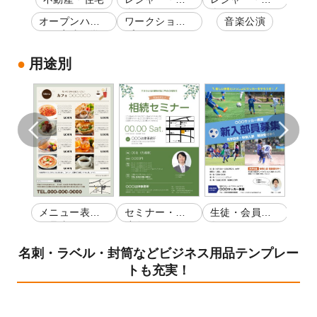
楽
楽
オープンハウ
ワークショッ
音楽公演
不動
ス・完成見学
プ
買取
会
用途別
・開
メニュー表・
セミナー・講
生徒・会員募
商品
お品書き
演会
集
ス紹
名刺・ラベル・封筒などビジネス用品テンプレー
トも充実！