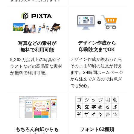
ート
を追加いたしました。
2026/3/17
【新商品】缶バッジ
が作成できるようにな
りました！
2025/12/22
【新商品】アクリルキーホルダー
が作成で
きるようになりました！
2025/12/22
2026年版4月始まりのカレンダーデザイン
デザイン作成から
写真などの素材が
テンプレート
を公開いたしました。
印刷注文までOK
無料で利用可能
2025/10/7
箔押し年賀状のデザインテンプレート
を公
デザイン作成が終わったら
9,262万点以上の写真やイ
開いたしました。
そのまま印刷の注文が行え
ラストなどの高品質な素材
2025/9/30
【新商品】クリアファイルバッグ
が作成で
ます。24時間ホームページ
が無料で利用可能。
きるようになりました！
から注文できるのでお急ぎ
でも安心。
2025/9/10
2026年午年の年賀状デザインテンプレート
を公開いたしました。
2025/9/10
喪中はがき・寒中見舞いのデザインテンプ
レート
を公開いたしました。
2025/8/1
9,160万点以上の写真やイラスト素材が無料
で使えるようになりました。
もちろん白紙からも
フォント62種類
2025/7/30
キャンバスプリントのデザインテンプレー