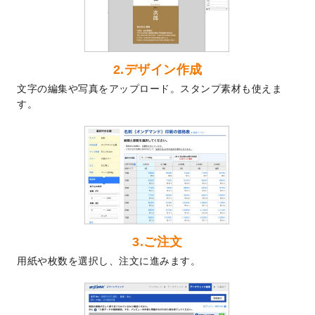
した。
2024/7/5
暑中見舞いのデザインテンプレート
を追加
しました。
2024/6/17
メッセージカードのデザインテンプレート
2.デザイン作成
を追加しました。
文字の編集や写真をアップロード。スタンプ素材も使えま
2024/6/14
【新商品】回数券
が作成できるようになり
す。
ました！
2024/5/22
エコノミータイプののぼり
が作成できるよ
うになりました！
2024/4/30
【新商品】のぼり
が作成できるようになり
ました！
2024/3/21
DMのデザインテンプレート
を追加しまし
た。
3.ご注文
2023/12/22
【新商品】ステッカー
が作成できるように
用紙や枚数を選択し、注文に進みます。
なりました！
2023/12/15
2024年版4月始まりのカレンダーデザイン
テンプレート
を公開いたしました。