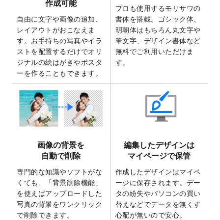
作成可能
ト
を追加いたしました。
プロも使用するモリサワの
自由に文字や画像の追加、
書体を搭載。ゴシック体、
2025/6/30
暑中見舞いのデザインテンプレート
を追加
レイアウトがおこなえま
明朝体はもちろん丸文字や
しました。
す。お手持ちの写真やイラ
筆文字、デザイン書体など
2025/6/27
キャンバスプリントのデザインテンプレー
ストを配置するだけでオリ
無料でご利用いただけま
ト
を追加いたしました。
ジナルの絵はがきやポスタ
す。
2025/6/24
2026年版1月始まりのカレンダーデザイン
ーを作ることもできます。
テンプレート
を公開いたしました。
2025/6/9
「
背景削除機能
」を実装しました。
2025/4/3
DMのデザインテンプレート
を追加しまし
た。
2025/2/21
マスキングテープのデザインテンプレート
画像の背景を
編集したデザインは
を追加しました。
自動で削除
マイページで保管
2025/2/4
マスキングテープのデザインテンプレート
を追加しました。
専門的な知識やソフトがな
作成したデザインはマイペ
くても、「背景削除機能」
ージに保存されます。デー
2025/1/15
配置できるデータ形式が増えました。
を使えばアップロードした
タの紛失やパソコンの買い
（pdf、psd、eps、tifに対応）
写真の背景をワンクリック
替えなどでデータを無くす
2024/12/24
2025年版4月始まりのカレンダーデザイン
で削除できます。
心配が無いので安心。