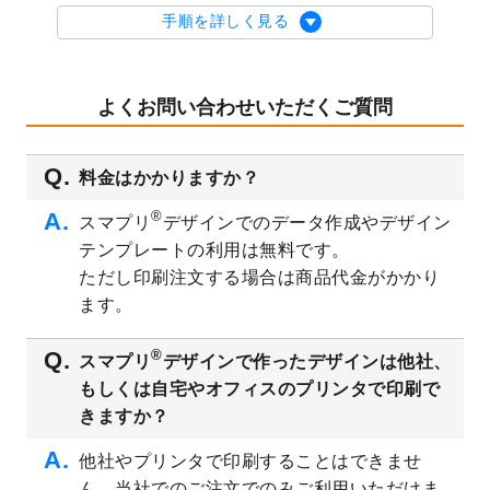
を公開いたしました。
手順を詳しく見る
2023/9/1
2024年版1月始まりのカレンダーデザイン
テンプレート
を公開いたしました。
2023/8/29
オリジナルサイズ、変型サイズで作成でき
よくお問い合わせいただくご質問
るようになりました！
2023/8/18
チケットのデザインテンプレート
を追加し
料金はかかりますか？
ました。
2023/8/7
【新商品】チケット
が作成できるようにな
®
スマプリ
デザインでのデータ作成やデザイン
りました！
テンプレートの利用は無料です。
2023/8/2
美容・エステのチラシデザインテンプレー
ただし印刷注文する場合は商品代金がかかり
ト
を追加しました。
ます。
2023/6/28
暑中見舞いのデザインテンプレート
を公開
いたしました。
®
スマプリ
デザインで作ったデザインは他社、
2023/6/12
うちわのデザインテンプレート
を公開いた
もしくは自宅やオフィスのプリンタで印刷で
しました。
きますか？
2023/5/9
ランチョンマットのデザインテンプレート
を公開いたしました。
他社やプリンタで印刷することはできませ
ん。当社でのご注文でのみご利用いただけま
2023/5/9
書類カバー（見積書表紙）のデザインテン