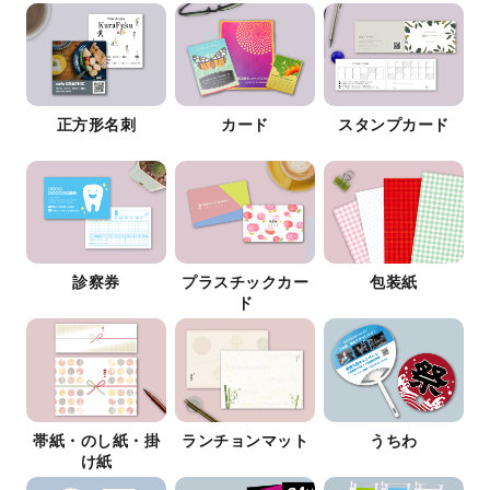
正方形名刺
カード
スタンプカード
診察券
プラスチックカー
包装紙
ド
帯紙・のし紙・掛
ランチョンマット
うちわ
け紙