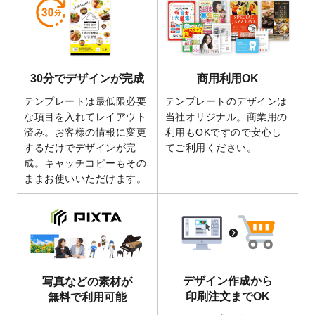
しました。
2026/5/28
【新商品】マグネットステッカー
が作成で
きるようになりました！
2026/5/21
コラム「
デザイン作成から入稿・確認まで
30分でデザインが完成
商用利用OK
の全4ステップを解説！
」を公開いたしまし
た。
テンプレートは最低限必要
テンプレートのデザインは
2026/4/23
コラム「
画像の配置・差し替え・トリミン
な項目を入れてレイアウト
当社オリジナル。商業用の
グ
」「
テンプレート間でパーツを流用する
済み。お客様の情報に変更
利用もOKですので安心し
方法
」を公開いたしました。
するだけでデザインが完
てご利用ください。
成。キャッチコピーもその
2026/4/21
アクリルキーホルダーのデザインテンプレ
ままお使いいただけます。
ート
を追加いたしました。
2026/3/17
【新商品】缶バッジ
が作成できるようにな
りました！
2025/12/22
【新商品】アクリルキーホルダー
が作成で
きるようになりました！
2025/12/22
2026年版4月始まりのカレンダーデザイン
デザイン作成から
写真などの素材が
テンプレート
を公開いたしました。
印刷注文までOK
無料で利用可能
2025/10/7
箔押し年賀状のデザインテンプレート
を公