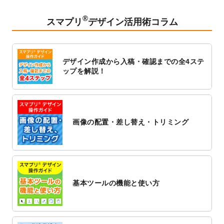
2023/2/24
クリアファイルのデザインテンプレート
を
追加しました。
®
スマプリ
デザイン活用術コラム
2023/1/13
4月始まりのカレンダーデザインテンプレー
ト
を追加しました。
2023/1/5
スタンプカードのデザインテンプレート
を
デザイン作成から入稿・確認までの全4ステ
追加しました。
ップを解説！
2022/12/26
サーバーメンテナンスに伴う全サービス停
止のお知らせ
2022/12/16
ポスターカレンダーのデザインテンプレー
ト
を公開いたしました。
画像の配置・差し替え・トリミング
2022/12/1
プログラミング教室のチラシデザインテン
プレート
を追加しました。
2022/11/25
【新商品】封筒
が作成できるようになりま
した！
基本ツールの機能と使い方
2022/11/25
【新商品】クリアファイル
が作成できるよ
うになりました！
2022/11/4
のし紙のデザインテンプレート
を公開いた
しました。