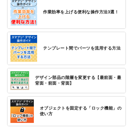
2022/10/26
マッサージ・整体のチラシデザインテンプ
作業効率を上げる便利な操作方法3選！
レート
を追加しました。
2022/10/26
はり・灸のチラシデザインテンプレート
を
追加しました。
2022/10/20
箔押し年賀状のデザインテンプレート
を公
開いたしました。
テンプレート間でパーツを流用する方法
2022/10/14
年賀ポスターのデザインテンプレート
を公
開いたしました。
2022/10/6
チラシ作成から
ポスティング配布注文
まで
対応いたしました。
デザイン部品の階層を変更する【最前面・最
2022/10/1
2023年版1月始まりのカレンダーデザイン
背面・前面・背面】
テンプレート
を公開いたしました。
2022/9/21
コンサートのチラシデザインテンプレート
を追加しました。
オブジェクトを固定する「ロック機能」の
2022/9/5
年賀状のデザインテンプレート
を公開いた
使い方
しました。
2022/9/5
喪中はがきのデザインテンプレート
を公開