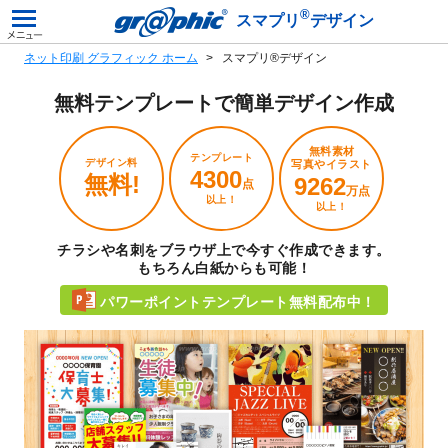
®
スマプリ
デザイン
ネット印刷 グラフィック ホーム
スマプリ®デザイン
無料テンプレートで
簡単デザイン作成
無料素材
テンプレート
デザイン料
写真やイラスト
4300
無料!
9262
点
万点
以上！
以上！
チラシや名刺をブラウザ上で今すぐ作成できます。
もちろん白紙からも可能！
パワーポイントテンプレート無料配布中！