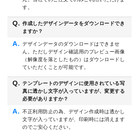
プレート
を公開いたしました。
す。
2023/4/28
シール・ラベルのデザインテンプレート
を
追加しました。
作成したデザインデータをダウンロードでき
ますか？
2023/4/20
飲食店のチラシデザインテンプレート
を追
加しました。
デザインデータのダウンロードはできませ
2023/4/18
セミナー・講演会のチラシデザインテンプ
ん。ただしデザイン確認用のプレビュー画像
レート
を追加しました。
（解像度を落としたもの）はダウンロードし
2023/4/18
スポーツジム・フィットネスクラブのチラ
ていただくことが可能です。
シデザインテンプレート
を追加しました。
2023/3/16
シール・ラベルのデザインテンプレート
を
テンプレートのデザインに使用されている写
公開いたしました。
真に透かし文字が入っていますが、変更する
2023/3/13
封筒（長3、洋長3、角2）のデザインテンプ
必要がありますか？
レート
を追加しました。
2023/3/13
クリアファイルのデザインテンプレート
を
不正利用防止の為、デザイン作成時は透かし
追加しました。
文字が入っていますが、印刷時には消えます
2023/3/2
パワーポイント版テンプレートをダウンロ
のでご安心ください。
ードできるようになりました！