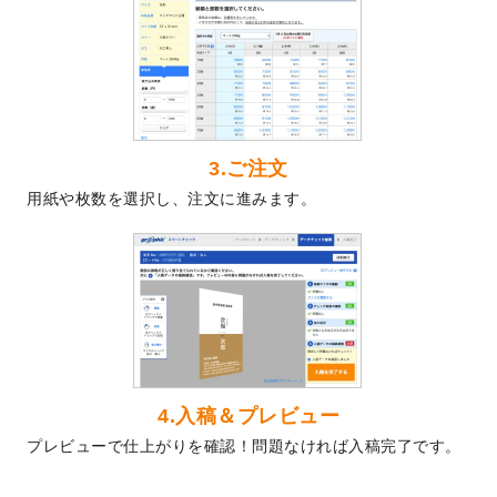
2024/5/22
エコノミータイプののぼり
が作成できるよ
うになりました！
2024/4/30
【新商品】のぼり
が作成できるようになり
ました！
2024/3/21
DMのデザインテンプレート
を追加しまし
た。
3.ご注文
2023/12/22
【新商品】ステッカー
が作成できるように
用紙や枚数を選択し、注文に進みます。
なりました！
2023/12/15
2024年版4月始まりのカレンダーデザイン
テンプレート
を公開いたしました。
2023/10/10
2024年辰年の年賀ポスターデザインテンプ
レート
を公開いたしました。
2023/10/4
箔押し年賀状のデザインテンプレート
を公
開いたしました。
2023/9/25
クリアファイル、封筒、うちわにてオリジ
4.入稿＆プレビュー
ナルデザインで作成できるようになりまし
プレビューで仕上がりを確認！問題なければ入稿完了です。
た！
2023/9/5
2024年辰年の年賀状デザインテンプレート