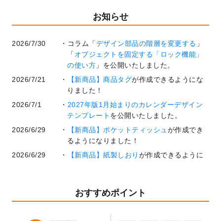
お知らせ
2026/7/30
コラム「
デザイン部品の階層を変更する
」
「
オブジェクトを固定する「ロック機能」
の使い方
」を公開いたしました。
2026/7/21
【新商品】商品タグ
が作成できるようにな
りました！
2026/7/1
2027年版1月始まりのカレンダーデザイン
テンプレート
を公開いたしました。
2026/6/29
【新商品】ポケットティッシュ
が作成でき
るようになりました！
2026/6/29
【新商品】紙製しおり
が作成できるように
なりました！
2026/6/22
コラム「
基本ツールの機能と使い方
」「
作
業効率を上げる便利な操作方法3選！
」を公
おすすめポイント
開いたしました。
2026/6/19
暑中見舞いのデザインテンプレート
を追加