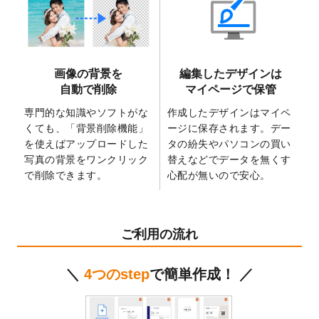
2025/6/9
「
背景削除機能
」を実装しました。
2025/4/3
DMのデザインテンプレート
を追加しまし
た。
2025/2/21
マスキングテープのデザインテンプレート
画像の背景を
編集したデザインは
を追加しました。
自動で削除
マイページで保管
2025/2/4
マスキングテープのデザインテンプレート
を追加しました。
専門的な知識やソフトがな
作成したデザインはマイペ
くても、「背景削除機能」
ージに保存されます。デー
2025/1/15
配置できるデータ形式が増えました。
を使えばアップロードした
タの紛失やパソコンの買い
（pdf、psd、eps、tifに対応）
写真の背景をワンクリック
替えなどでデータを無くす
2024/12/24
2025年版4月始まりのカレンダーデザイン
で削除できます。
心配が無いので安心。
テンプレート
を公開いたしました。
2024/11/27
【新商品】マスキングテープ
が作成できる
ようになりました！
ご利用の流れ
2024/10/11
箔押し年賀状のデザインテンプレート
を公
開いたしました。
＼
4つのstep
で簡単作成！ ／
2024/9/11
ステッカーのデザインテンプレート
を追加
しました。
2024/9/9
2025年巳年の年賀状デザインテンプレート