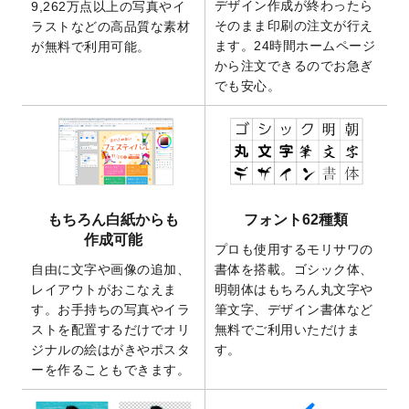
デザイン作成が終わったら
9,262万点以上の写真やイ
開いたしました。
そのまま印刷の注文が行え
ラストなどの高品質な素材
2025/9/30
【新商品】クリアファイルバッグ
が作成で
ます。24時間ホームページ
が無料で利用可能。
きるようになりました！
から注文できるのでお急ぎ
でも安心。
2025/9/10
2026年午年の年賀状デザインテンプレート
を公開いたしました。
2025/9/10
喪中はがき・寒中見舞いのデザインテンプ
レート
を公開いたしました。
2025/8/1
9,160万点以上の写真やイラスト素材が無料
で使えるようになりました。
もちろん白紙からも
フォント62種類
2025/7/30
キャンバスプリントのデザインテンプレー
作成可能
ト
を追加いたしました。
プロも使用するモリサワの
自由に文字や画像の追加、
書体を搭載。ゴシック体、
2025/6/30
暑中見舞いのデザインテンプレート
を追加
レイアウトがおこなえま
明朝体はもちろん丸文字や
しました。
す。お手持ちの写真やイラ
筆文字、デザイン書体など
2025/6/27
キャンバスプリントのデザインテンプレー
ストを配置するだけでオリ
無料でご利用いただけま
ト
を追加いたしました。
ジナルの絵はがきやポスタ
す。
2025/6/24
2026年版1月始まりのカレンダーデザイン
ーを作ることもできます。
テンプレート
を公開いたしました。