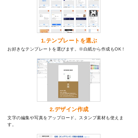
を公開いたしました。
2024/9/9
喪中はがきのデザインテンプレート
を公開
いたしました。
2024/9/2
2025年版1月始まりのカレンダーデザイン
テンプレート
を公開いたしました。
1.テンプレートを選ぶ
2024/8/20
【新商品】コースター
が作成できるように
お好きなテンプレートを選びます。※白紙から作成もOK！
なりました！
2024/7/25
プラスチックカードのデザインテンプレー
ト
を追加しました。
2024/7/9
回数券のデザインテンプレート
を追加しま
した。
2024/7/5
暑中見舞いのデザインテンプレート
を追加
しました。
2024/6/17
メッセージカードのデザインテンプレート
2.デザイン作成
を追加しました。
文字の編集や写真をアップロード。スタンプ素材も使えま
2024/6/14
【新商品】回数券
が作成できるようになり
す。
ました！