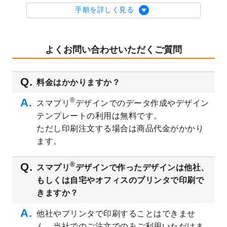
を公開いたしました。
手順を詳しく見る
2023/9/1
2024年版1月始まりのカレンダーデザイン
テンプレート
を公開いたしました。
2023/8/29
オリジナルサイズ、変型サイズで作成でき
よくお問い合わせいただくご質問
るようになりました！
2023/8/18
チケットのデザインテンプレート
を追加し
料金はかかりますか？
ました。
2023/8/7
【新商品】チケット
が作成できるようにな
®
スマプリ
デザインでのデータ作成やデザイン
りました！
テンプレートの利用は無料です。
2023/8/2
美容・エステのチラシデザインテンプレー
ただし印刷注文する場合は商品代金がかかり
ト
を追加しました。
ます。
2023/6/28
暑中見舞いのデザインテンプレート
を公開
いたしました。
®
スマプリ
デザインで作ったデザインは他社、
2023/6/12
うちわのデザインテンプレート
を公開いた
もしくは自宅やオフィスのプリンタで印刷で
しました。
きますか？
2023/5/9
ランチョンマットのデザインテンプレート
を公開いたしました。
他社やプリンタで印刷することはできませ
ん。当社でのご注文でのみご利用いただけま
2023/5/9
書類カバー（見積書表紙）のデザインテン