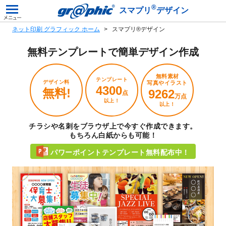
®
スマプリ
デザイン
ネット印刷 グラフィック ホーム
スマプリ®デザイン
無料テンプレートで
簡単デザイン作成
無料素材
テンプレート
デザイン料
写真やイラスト
4300
無料!
9262
点
万点
以上！
以上！
チラシや名刺をブラウザ上で今すぐ作成できます。
もちろん白紙からも可能！
パワーポイントテンプレート無料配布中！