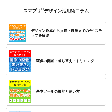
2023/2/24
クリアファイルのデザインテンプレート
を
追加しました。
®
スマプリ
デザイン活用術コラム
2023/1/13
4月始まりのカレンダーデザインテンプレー
ト
を追加しました。
2023/1/5
スタンプカードのデザインテンプレート
を
デザイン作成から入稿・確認までの全4ステ
追加しました。
ップを解説！
2022/12/26
サーバーメンテナンスに伴う全サービス停
止のお知らせ
2022/12/16
ポスターカレンダーのデザインテンプレー
ト
を公開いたしました。
画像の配置・差し替え・トリミング
2022/12/1
プログラミング教室のチラシデザインテン
プレート
を追加しました。
2022/11/25
【新商品】封筒
が作成できるようになりま
した！
基本ツールの機能と使い方
2022/11/25
【新商品】クリアファイル
が作成できるよ
うになりました！
2022/11/4
のし紙のデザインテンプレート
を公開いた
しました。