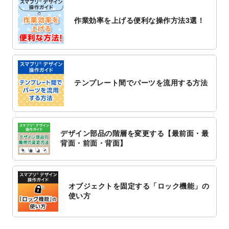
2022/10/26
マッサージ・整体のチラシデザインテンプ
作業効率を上げる便利な操作方法3選！
レート
を追加しました。
2022/10/26
はり・灸のチラシデザインテンプレート
を
追加しました。
2022/10/20
箔押し年賀状のデザインテンプレート
を公
開いたしました。
テンプレート間でパーツを流用する方法
2022/10/14
年賀ポスターのデザインテンプレート
を公
開いたしました。
2022/10/6
チラシ作成から
ポスティング配布注文
まで
対応いたしました。
デザイン部品の階層を変更する【最前面・最
2022/10/1
2023年版1月始まりのカレンダーデザイン
背面・前面・背面】
テンプレート
を公開いたしました。
2022/9/21
コンサートのチラシデザインテンプレート
を追加しました。
オブジェクトを固定する「ロック機能」の
2022/9/5
年賀状のデザインテンプレート
を公開いた
使い方
しました。
2022/9/5
喪中はがきのデザインテンプレート
を公開