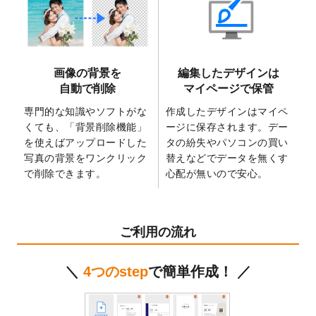
2025/6/9
「
背景削除機能
」を実装しました。
2025/4/3
DMのデザインテンプレート
を追加しまし
た。
2025/2/21
マスキングテープのデザインテンプレート
画像の背景を
編集したデザインは
を追加しました。
自動で削除
マイページで保管
2025/2/4
マスキングテープのデザインテンプレート
を追加しました。
専門的な知識やソフトがな
作成したデザインはマイペ
くても、「背景削除機能」
ージに保存されます。デー
2025/1/15
配置できるデータ形式が増えました。
を使えばアップロードした
タの紛失やパソコンの買い
（pdf、psd、eps、tifに対応）
写真の背景をワンクリック
替えなどでデータを無くす
2024/12/24
2025年版4月始まりのカレンダーデザイン
で削除できます。
心配が無いので安心。
テンプレート
を公開いたしました。
2024/11/27
【新商品】マスキングテープ
が作成できる
ようになりました！
ご利用の流れ
2024/10/11
箔押し年賀状のデザインテンプレート
を公
開いたしました。
＼
4つのstep
で簡単作成！ ／
2024/9/11
ステッカーのデザインテンプレート
を追加
しました。
2024/9/9
2025年巳年の年賀状デザインテンプレート