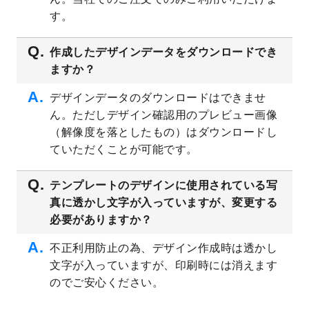
プレート
を公開いたしました。
す。
2023/4/28
シール・ラベルのデザインテンプレート
を
追加しました。
作成したデザインデータをダウンロードでき
ますか？
2023/4/20
飲食店のチラシデザインテンプレート
を追
加しました。
デザインデータのダウンロードはできませ
2023/4/18
セミナー・講演会のチラシデザインテンプ
ん。ただしデザイン確認用のプレビュー画像
レート
を追加しました。
（解像度を落としたもの）はダウンロードし
2023/4/18
スポーツジム・フィットネスクラブのチラ
ていただくことが可能です。
シデザインテンプレート
を追加しました。
2023/3/16
シール・ラベルのデザインテンプレート
を
テンプレートのデザインに使用されている写
公開いたしました。
真に透かし文字が入っていますが、変更する
2023/3/13
封筒（長3、洋長3、角2）のデザインテンプ
必要がありますか？
レート
を追加しました。
2023/3/13
クリアファイルのデザインテンプレート
を
不正利用防止の為、デザイン作成時は透かし
追加しました。
文字が入っていますが、印刷時には消えます
2023/3/2
パワーポイント版テンプレートをダウンロ
のでご安心ください。
ードできるようになりました！