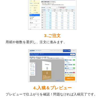
2024/5/22
エコノミータイプののぼり
が作成できるよ
うになりました！
2024/4/30
【新商品】のぼり
が作成できるようになり
ました！
2024/3/21
DMのデザインテンプレート
を追加しまし
た。
3.ご注文
2023/12/22
【新商品】ステッカー
が作成できるように
用紙や枚数を選択し、注文に進みます。
なりました！
2023/12/15
2024年版4月始まりのカレンダーデザイン
テンプレート
を公開いたしました。
2023/10/10
2024年辰年の年賀ポスターデザインテンプ
レート
を公開いたしました。
2023/10/4
箔押し年賀状のデザインテンプレート
を公
開いたしました。
2023/9/25
クリアファイル、封筒、うちわにてオリジ
4.入稿＆プレビュー
ナルデザインで作成できるようになりまし
プレビューで仕上がりを確認！問題なければ入稿完了です。
た！
2023/9/5
2024年辰年の年賀状デザインテンプレート