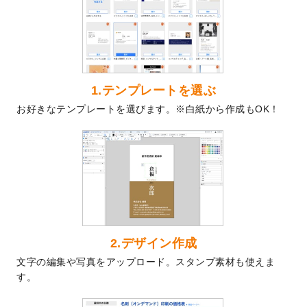
を公開いたしました。
2024/9/9
喪中はがきのデザインテンプレート
を公開
いたしました。
2024/9/2
2025年版1月始まりのカレンダーデザイン
テンプレート
を公開いたしました。
1.テンプレートを選ぶ
2024/8/20
【新商品】コースター
が作成できるように
お好きなテンプレートを選びます。※白紙から作成もOK！
なりました！
2024/7/25
プラスチックカードのデザインテンプレー
ト
を追加しました。
2024/7/9
回数券のデザインテンプレート
を追加しま
した。
2024/7/5
暑中見舞いのデザインテンプレート
を追加
しました。
2024/6/17
メッセージカードのデザインテンプレート
2.デザイン作成
を追加しました。
文字の編集や写真をアップロード。スタンプ素材も使えま
2024/6/14
【新商品】回数券
が作成できるようになり
す。
ました！