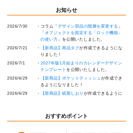
お知らせ
2026/7/30
コラム「
デザイン部品の階層を変更する
」
「
オブジェクトを固定する「ロック機能」
の使い方
」を公開いたしました。
2026/7/21
【新商品】商品タグ
が作成できるようにな
りました！
2026/7/1
2027年版1月始まりのカレンダーデザイン
テンプレート
を公開いたしました。
2026/6/29
【新商品】ポケットティッシュ
が作成でき
るようになりました！
2026/6/29
【新商品】紙製しおり
が作成できるように
なりました！
2026/6/22
コラム「
基本ツールの機能と使い方
」「
作
業効率を上げる便利な操作方法3選！
」を公
おすすめポイント
開いたしました。
2026/6/19
暑中見舞いのデザインテンプレート
を追加