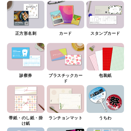
正方形名刺
カード
スタンプカード
診察券
プラスチックカー
包装紙
ド
帯紙・のし紙・掛
ランチョンマット
うちわ
け紙