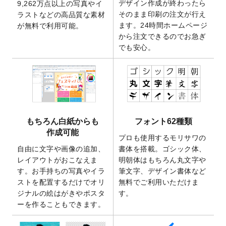
デザイン作成が終わったら
9,262万点以上の写真やイ
開いたしました。
そのまま印刷の注文が行え
ラストなどの高品質な素材
2025/9/30
【新商品】クリアファイルバッグ
が作成で
ます。24時間ホームページ
が無料で利用可能。
きるようになりました！
から注文できるのでお急ぎ
でも安心。
2025/9/10
2026年午年の年賀状デザインテンプレート
を公開いたしました。
2025/9/10
喪中はがき・寒中見舞いのデザインテンプ
レート
を公開いたしました。
2025/8/1
9,160万点以上の写真やイラスト素材が無料
で使えるようになりました。
もちろん白紙からも
フォント62種類
2025/7/30
キャンバスプリントのデザインテンプレー
作成可能
ト
を追加いたしました。
プロも使用するモリサワの
自由に文字や画像の追加、
書体を搭載。ゴシック体、
2025/6/30
暑中見舞いのデザインテンプレート
を追加
レイアウトがおこなえま
明朝体はもちろん丸文字や
しました。
す。お手持ちの写真やイラ
筆文字、デザイン書体など
2025/6/27
キャンバスプリントのデザインテンプレー
ストを配置するだけでオリ
無料でご利用いただけま
ト
を追加いたしました。
ジナルの絵はがきやポスタ
す。
2025/6/24
2026年版1月始まりのカレンダーデザイン
ーを作ることもできます。
テンプレート
を公開いたしました。