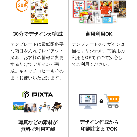
しました。
2026/5/28
【新商品】マグネットステッカー
が作成で
きるようになりました！
2026/5/21
コラム「
デザイン作成から入稿・確認まで
30分でデザインが完成
商用利用OK
の全4ステップを解説！
」を公開いたしまし
た。
テンプレートは最低限必要
テンプレートのデザインは
2026/4/23
コラム「
画像の配置・差し替え・トリミン
な項目を入れてレイアウト
当社オリジナル。商業用の
グ
」「
テンプレート間でパーツを流用する
済み。お客様の情報に変更
利用もOKですので安心し
方法
」を公開いたしました。
するだけでデザインが完
てご利用ください。
成。キャッチコピーもその
2026/4/21
アクリルキーホルダーのデザインテンプレ
ままお使いいただけます。
ート
を追加いたしました。
2026/3/17
【新商品】缶バッジ
が作成できるようにな
りました！
2025/12/22
【新商品】アクリルキーホルダー
が作成で
きるようになりました！
2025/12/22
2026年版4月始まりのカレンダーデザイン
デザイン作成から
写真などの素材が
テンプレート
を公開いたしました。
印刷注文までOK
無料で利用可能
2025/10/7
箔押し年賀状のデザインテンプレート
を公