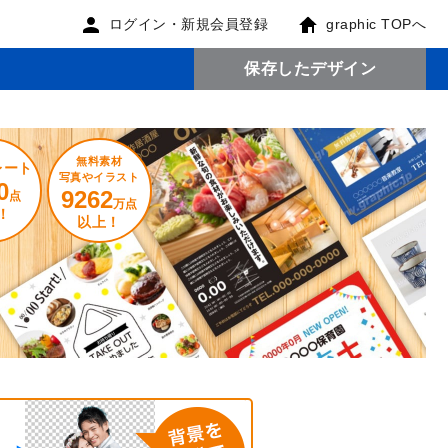
ログイン・新規会員登録
graphic TOPへ
保存したデザイン
無料素材
レート
写真やイラスト
0
9262
点
万点
！
以上！
。