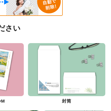
ださい
DM
封筒