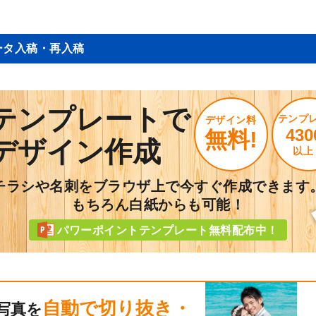
ータ入稿・再入稿
テンプレートで
テンプ
デザイン料
430
無料!
デザイン作成
以上
チラシや名刺をブラウザ上で今すぐ作成できます
もちろん白紙からも可能！
パワーポイントテンプレート無料配布中！
自動で切り抜き・
写真を