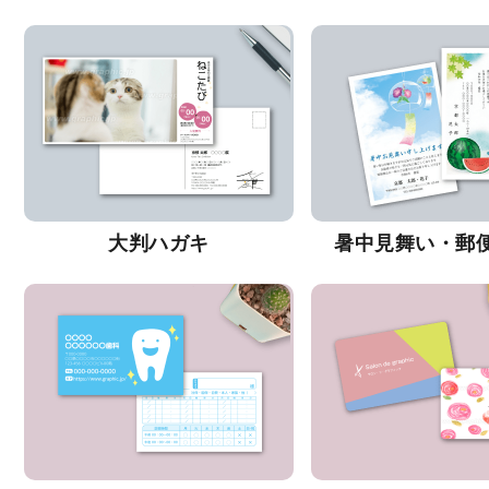
大判ハガキ
暑中見舞い・郵