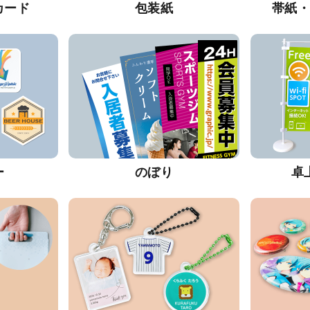
カード
包装紙
帯紙
ー
のぼり
卓