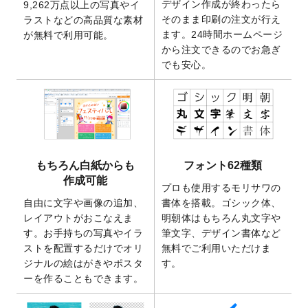
デザイン作成が終わったら
9,262万点以上の写真やイ
開いたしました。
そのまま印刷の注文が行え
ラストなどの高品質な素材
2025/9/30
【新商品】クリアファイルバッグ
が作成で
ます。24時間ホームページ
が無料で利用可能。
きるようになりました！
から注文できるのでお急ぎ
でも安心。
2025/9/10
2026年午年の年賀状デザインテンプレート
を公開いたしました。
2025/9/10
喪中はがき・寒中見舞いのデザインテンプ
レート
を公開いたしました。
2025/8/1
9,160万点以上の写真やイラスト素材が無料
で使えるようになりました。
もちろん白紙からも
フォント62種類
2025/7/30
キャンバスプリントのデザインテンプレー
作成可能
ト
を追加いたしました。
プロも使用するモリサワの
自由に文字や画像の追加、
書体を搭載。ゴシック体、
2025/6/30
暑中見舞いのデザインテンプレート
を追加
レイアウトがおこなえま
明朝体はもちろん丸文字や
しました。
す。お手持ちの写真やイラ
筆文字、デザイン書体など
2025/6/27
キャンバスプリントのデザインテンプレー
ストを配置するだけでオリ
無料でご利用いただけま
ト
を追加いたしました。
ジナルの絵はがきやポスタ
す。
2025/6/24
2026年版1月始まりのカレンダーデザイン
ーを作ることもできます。
テンプレート
を公開いたしました。