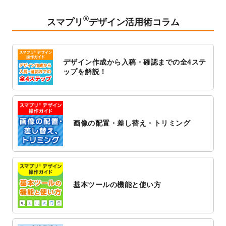
2023/2/24
クリアファイルのデザインテンプレート
を
追加しました。
®
スマプリ
デザイン活用術コラム
2023/1/13
4月始まりのカレンダーデザインテンプレー
ト
を追加しました。
2023/1/5
スタンプカードのデザインテンプレート
を
デザイン作成から入稿・確認までの全4ステ
追加しました。
ップを解説！
2022/12/26
サーバーメンテナンスに伴う全サービス停
止のお知らせ
2022/12/16
ポスターカレンダーのデザインテンプレー
ト
を公開いたしました。
画像の配置・差し替え・トリミング
2022/12/1
プログラミング教室のチラシデザインテン
プレート
を追加しました。
2022/11/25
【新商品】封筒
が作成できるようになりま
した！
基本ツールの機能と使い方
2022/11/25
【新商品】クリアファイル
が作成できるよ
うになりました！
2022/11/4
のし紙のデザインテンプレート
を公開いた
しました。