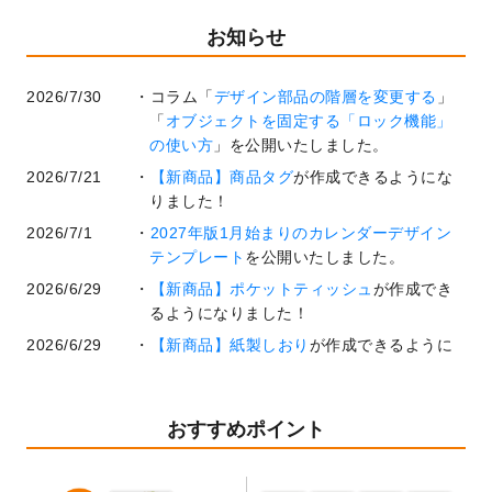
お知らせ
2026/7/30
コラム「
デザイン部品の階層を変更する
」
「
オブジェクトを固定する「ロック機能」
の使い方
」を公開いたしました。
2026/7/21
【新商品】商品タグ
が作成できるようにな
りました！
2026/7/1
2027年版1月始まりのカレンダーデザイン
テンプレート
を公開いたしました。
2026/6/29
【新商品】ポケットティッシュ
が作成でき
るようになりました！
2026/6/29
【新商品】紙製しおり
が作成できるように
なりました！
2026/6/22
コラム「
基本ツールの機能と使い方
」「
作
業効率を上げる便利な操作方法3選！
」を公
おすすめポイント
開いたしました。
2026/6/19
暑中見舞いのデザインテンプレート
を追加