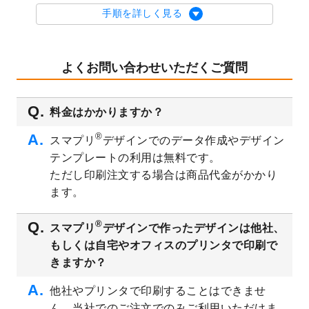
を公開いたしました。
手順を詳しく見る
2023/9/1
2024年版1月始まりのカレンダーデザイン
テンプレート
を公開いたしました。
2023/8/29
オリジナルサイズ、変型サイズで作成でき
よくお問い合わせいただくご質問
るようになりました！
2023/8/18
チケットのデザインテンプレート
を追加し
料金はかかりますか？
ました。
2023/8/7
【新商品】チケット
が作成できるようにな
®
スマプリ
デザインでのデータ作成やデザイン
りました！
テンプレートの利用は無料です。
2023/8/2
美容・エステのチラシデザインテンプレー
ただし印刷注文する場合は商品代金がかかり
ト
を追加しました。
ます。
2023/6/28
暑中見舞いのデザインテンプレート
を公開
いたしました。
®
スマプリ
デザインで作ったデザインは他社、
2023/6/12
うちわのデザインテンプレート
を公開いた
もしくは自宅やオフィスのプリンタで印刷で
しました。
きますか？
2023/5/9
ランチョンマットのデザインテンプレート
を公開いたしました。
他社やプリンタで印刷することはできませ
ん。当社でのご注文でのみご利用いただけま
2023/5/9
書類カバー（見積書表紙）のデザインテン