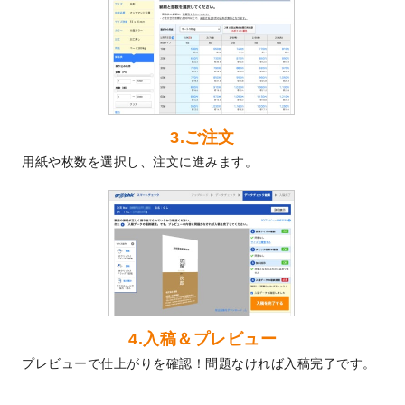
2024/5/22
エコノミータイプののぼり
が作成できるよ
うになりました！
2024/4/30
【新商品】のぼり
が作成できるようになり
ました！
2024/3/21
DMのデザインテンプレート
を追加しまし
た。
3.ご注文
2023/12/22
【新商品】ステッカー
が作成できるように
用紙や枚数を選択し、注文に進みます。
なりました！
2023/12/15
2024年版4月始まりのカレンダーデザイン
テンプレート
を公開いたしました。
2023/10/10
2024年辰年の年賀ポスターデザインテンプ
レート
を公開いたしました。
2023/10/4
箔押し年賀状のデザインテンプレート
を公
開いたしました。
2023/9/25
クリアファイル、封筒、うちわにてオリジ
4.入稿＆プレビュー
ナルデザインで作成できるようになりまし
プレビューで仕上がりを確認！問題なければ入稿完了です。
た！
2023/9/5
2024年辰年の年賀状デザインテンプレート