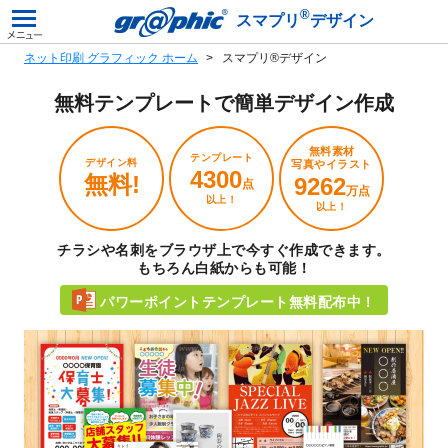
®
スマプリ
デザイン
ネット印刷 グラフィック ホーム
スマプリ®デザイン
無料テンプレートで
簡単デザイン作成
無料素材
テンプレート
デザイン料
写真やイラスト
4300
無料!
9262
点
万点
以上！
以上！
チラシや名刺をブラウザ上で今すぐ作成できます。
もちろん白紙からも可能！
パワーポイントテンプレート無料配布中！