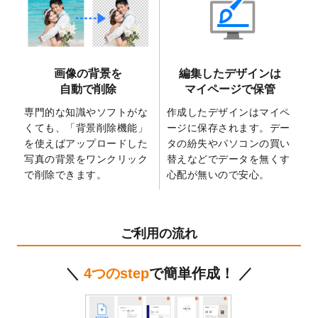
2025/6/9
「
背景削除機能
」を実装しました。
2025/4/3
DMのデザインテンプレート
を追加しまし
た。
2025/2/21
マスキングテープのデザインテンプレート
画像の背景を
編集したデザインは
を追加しました。
自動で削除
マイページで保管
2025/2/4
マスキングテープのデザインテンプレート
を追加しました。
専門的な知識やソフトがな
作成したデザインはマイペ
くても、「背景削除機能」
ージに保存されます。デー
2025/1/15
配置できるデータ形式が増えました。
を使えばアップロードした
タの紛失やパソコンの買い
（pdf、psd、eps、tifに対応）
写真の背景をワンクリック
替えなどでデータを無くす
2024/12/24
2025年版4月始まりのカレンダーデザイン
で削除できます。
心配が無いので安心。
テンプレート
を公開いたしました。
2024/11/27
【新商品】マスキングテープ
が作成できる
ようになりました！
ご利用の流れ
2024/10/11
箔押し年賀状のデザインテンプレート
を公
開いたしました。
＼
4つのstep
で簡単作成！ ／
2024/9/11
ステッカーのデザインテンプレート
を追加
しました。
2024/9/9
2025年巳年の年賀状デザインテンプレート