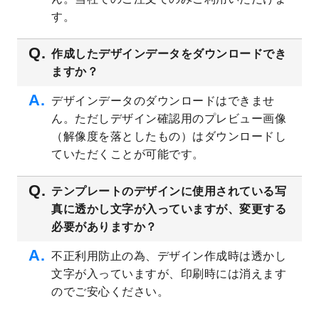
プレート
を公開いたしました。
す。
2023/4/28
シール・ラベルのデザインテンプレート
を
追加しました。
作成したデザインデータをダウンロードでき
ますか？
2023/4/20
飲食店のチラシデザインテンプレート
を追
加しました。
デザインデータのダウンロードはできませ
2023/4/18
セミナー・講演会のチラシデザインテンプ
ん。ただしデザイン確認用のプレビュー画像
レート
を追加しました。
（解像度を落としたもの）はダウンロードし
2023/4/18
スポーツジム・フィットネスクラブのチラ
ていただくことが可能です。
シデザインテンプレート
を追加しました。
2023/3/16
シール・ラベルのデザインテンプレート
を
テンプレートのデザインに使用されている写
公開いたしました。
真に透かし文字が入っていますが、変更する
2023/3/13
封筒（長3、洋長3、角2）のデザインテンプ
必要がありますか？
レート
を追加しました。
2023/3/13
クリアファイルのデザインテンプレート
を
不正利用防止の為、デザイン作成時は透かし
追加しました。
文字が入っていますが、印刷時には消えます
2023/3/2
パワーポイント版テンプレートをダウンロ
のでご安心ください。
ードできるようになりました！