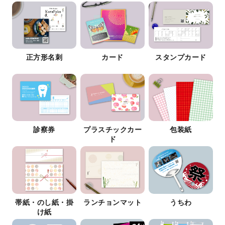
正方形名刺
カード
スタンプカード
診察券
プラスチックカー
包装紙
ド
帯紙・のし紙・掛
ランチョンマット
うちわ
け紙