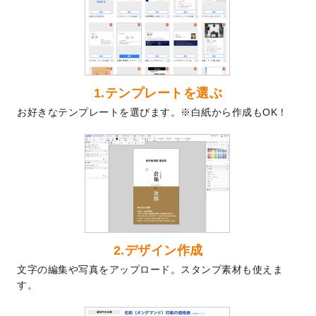
を公開いたしました。
2024/9/9
喪中はがきのデザインテンプレート
を公開
いたしました。
2024/9/2
2025年版1月始まりのカレンダーデザイン
テンプレート
を公開いたしました。
1.テンプレートを選ぶ
2024/8/20
【新商品】コースター
が作成できるように
お好きなテンプレートを選びます。※白紙から作成もOK！
なりました！
2024/7/25
プラスチックカードのデザインテンプレー
ト
を追加しました。
2024/7/9
回数券のデザインテンプレート
を追加しま
した。
2024/7/5
暑中見舞いのデザインテンプレート
を追加
しました。
2024/6/17
メッセージカードのデザインテンプレート
2.デザイン作成
を追加しました。
文字の編集や写真をアップロード。スタンプ素材も使えま
2024/6/14
【新商品】回数券
が作成できるようになり
す。
ました！