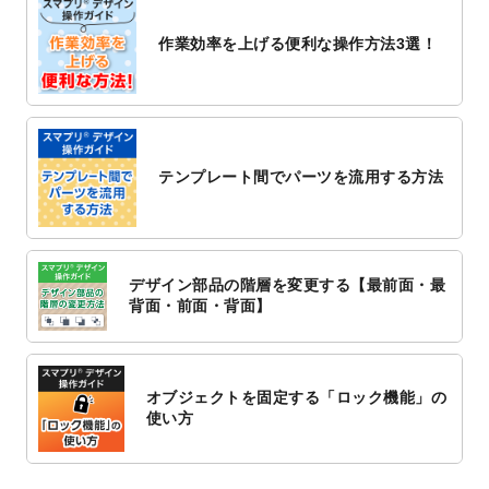
2022/10/26
マッサージ・整体のチラシデザインテンプ
作業効率を上げる便利な操作方法3選！
レート
を追加しました。
2022/10/26
はり・灸のチラシデザインテンプレート
を
追加しました。
2022/10/20
箔押し年賀状のデザインテンプレート
を公
開いたしました。
テンプレート間でパーツを流用する方法
2022/10/14
年賀ポスターのデザインテンプレート
を公
開いたしました。
2022/10/6
チラシ作成から
ポスティング配布注文
まで
対応いたしました。
デザイン部品の階層を変更する【最前面・最
2022/10/1
2023年版1月始まりのカレンダーデザイン
背面・前面・背面】
テンプレート
を公開いたしました。
2022/9/21
コンサートのチラシデザインテンプレート
を追加しました。
オブジェクトを固定する「ロック機能」の
2022/9/5
年賀状のデザインテンプレート
を公開いた
使い方
しました。
2022/9/5
喪中はがきのデザインテンプレート
を公開