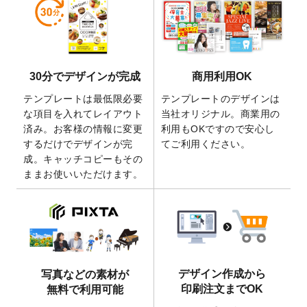
しました。
2026/5/28
【新商品】マグネットステッカー
が作成で
きるようになりました！
2026/5/21
コラム「
デザイン作成から入稿・確認まで
30分でデザインが完成
商用利用OK
の全4ステップを解説！
」を公開いたしまし
た。
テンプレートは最低限必要
テンプレートのデザインは
2026/4/23
コラム「
画像の配置・差し替え・トリミン
な項目を入れてレイアウト
当社オリジナル。商業用の
グ
」「
テンプレート間でパーツを流用する
済み。お客様の情報に変更
利用もOKですので安心し
方法
」を公開いたしました。
するだけでデザインが完
てご利用ください。
成。キャッチコピーもその
2026/4/21
アクリルキーホルダーのデザインテンプレ
ままお使いいただけます。
ート
を追加いたしました。
2026/3/17
【新商品】缶バッジ
が作成できるようにな
りました！
2025/12/22
【新商品】アクリルキーホルダー
が作成で
きるようになりました！
2025/12/22
2026年版4月始まりのカレンダーデザイン
デザイン作成から
写真などの素材が
テンプレート
を公開いたしました。
印刷注文までOK
無料で利用可能
2025/10/7
箔押し年賀状のデザインテンプレート
を公