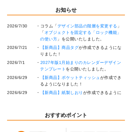
お知らせ
2026/7/30
コラム「
デザイン部品の階層を変更する
」
「
オブジェクトを固定する「ロック機能」
の使い方
」を公開いたしました。
2026/7/21
【新商品】商品タグ
が作成できるようにな
りました！
2026/7/1
2027年版1月始まりのカレンダーデザイン
テンプレート
を公開いたしました。
2026/6/29
【新商品】ポケットティッシュ
が作成でき
るようになりました！
2026/6/29
【新商品】紙製しおり
が作成できるように
なりました！
2026/6/22
コラム「
基本ツールの機能と使い方
」「
作
業効率を上げる便利な操作方法3選！
」を公
おすすめポイント
開いたしました。
2026/6/19
暑中見舞いのデザインテンプレート
を追加