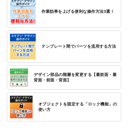
2022/10/26
マッサージ・整体のチラシデザインテンプ
作業効率を上げる便利な操作方法3選！
レート
を追加しました。
2022/10/26
はり・灸のチラシデザインテンプレート
を
追加しました。
2022/10/20
箔押し年賀状のデザインテンプレート
を公
開いたしました。
テンプレート間でパーツを流用する方法
2022/10/14
年賀ポスターのデザインテンプレート
を公
開いたしました。
2022/10/6
チラシ作成から
ポスティング配布注文
まで
対応いたしました。
デザイン部品の階層を変更する【最前面・最
2022/10/1
2023年版1月始まりのカレンダーデザイン
背面・前面・背面】
テンプレート
を公開いたしました。
2022/9/21
コンサートのチラシデザインテンプレート
を追加しました。
オブジェクトを固定する「ロック機能」の
2022/9/5
年賀状のデザインテンプレート
を公開いた
使い方
しました。
2022/9/5
喪中はがきのデザインテンプレート
を公開