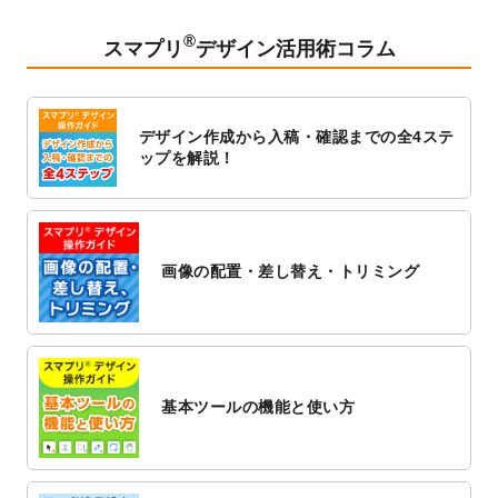
2023/2/24
クリアファイルのデザインテンプレート
を
追加しました。
®
スマプリ
デザイン活用術コラム
2023/1/13
4月始まりのカレンダーデザインテンプレー
ト
を追加しました。
2023/1/5
スタンプカードのデザインテンプレート
を
デザイン作成から入稿・確認までの全4ステ
追加しました。
ップを解説！
2022/12/26
サーバーメンテナンスに伴う全サービス停
止のお知らせ
2022/12/16
ポスターカレンダーのデザインテンプレー
ト
を公開いたしました。
画像の配置・差し替え・トリミング
2022/12/1
プログラミング教室のチラシデザインテン
プレート
を追加しました。
2022/11/25
【新商品】封筒
が作成できるようになりま
した！
基本ツールの機能と使い方
2022/11/25
【新商品】クリアファイル
が作成できるよ
うになりました！
2022/11/4
のし紙のデザインテンプレート
を公開いた
しました。