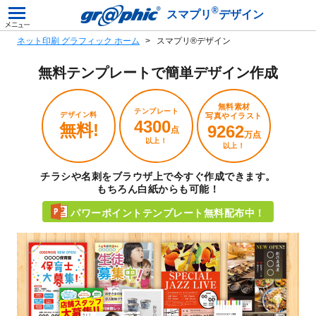
®
スマプリ
デザイン
ネット印刷 グラフィック ホーム
スマプリ®デザイン
無料テンプレートで
簡単デザイン作成
無料素材
テンプレート
デザイン料
写真やイラスト
4300
無料!
9262
点
万点
以上！
以上！
チラシや名刺をブラウザ上で今すぐ作成できます。
もちろん白紙からも可能！
パワーポイントテンプレート無料配布中！