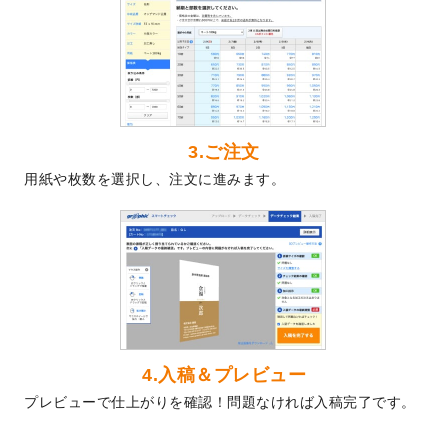
2024/5/22
エコノミータイプののぼり
が作成できるよ
うになりました！
2024/4/30
【新商品】のぼり
が作成できるようになり
ました！
2024/3/21
DMのデザインテンプレート
を追加しまし
た。
3.ご注文
2023/12/22
【新商品】ステッカー
が作成できるように
用紙や枚数を選択し、注文に進みます。
なりました！
2023/12/15
2024年版4月始まりのカレンダーデザイン
テンプレート
を公開いたしました。
2023/10/10
2024年辰年の年賀ポスターデザインテンプ
レート
を公開いたしました。
2023/10/4
箔押し年賀状のデザインテンプレート
を公
開いたしました。
2023/9/25
クリアファイル、封筒、うちわにてオリジ
4.入稿＆プレビュー
ナルデザインで作成できるようになりまし
プレビューで仕上がりを確認！問題なければ入稿完了です。
た！
2023/9/5
2024年辰年の年賀状デザインテンプレート