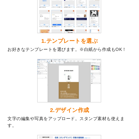
を公開いたしました。
2024/9/9
喪中はがきのデザインテンプレート
を公開
いたしました。
2024/9/2
2025年版1月始まりのカレンダーデザイン
テンプレート
を公開いたしました。
1.テンプレートを選ぶ
2024/8/20
【新商品】コースター
が作成できるように
お好きなテンプレートを選びます。※白紙から作成もOK！
なりました！
2024/7/25
プラスチックカードのデザインテンプレー
ト
を追加しました。
2024/7/9
回数券のデザインテンプレート
を追加しま
した。
2024/7/5
暑中見舞いのデザインテンプレート
を追加
しました。
2024/6/17
メッセージカードのデザインテンプレート
2.デザイン作成
を追加しました。
文字の編集や写真をアップロード。スタンプ素材も使えま
2024/6/14
【新商品】回数券
が作成できるようになり
す。
ました！