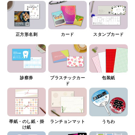
正方形名刺
カード
スタンプカード
診察券
プラスチックカー
包装紙
ド
帯紙・のし紙・掛
ランチョンマット
うちわ
け紙