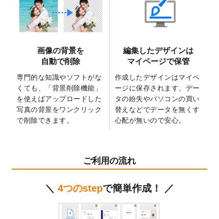
2025/6/9
「
背景削除機能
」を実装しました。
2025/4/3
DMのデザインテンプレート
を追加しまし
た。
2025/2/21
マスキングテープのデザインテンプレート
画像の背景を
編集したデザインは
を追加しました。
自動で削除
マイページで保管
2025/2/4
マスキングテープのデザインテンプレート
を追加しました。
専門的な知識やソフトがな
作成したデザインはマイペ
くても、「背景削除機能」
ージに保存されます。デー
2025/1/15
配置できるデータ形式が増えました。
を使えばアップロードした
タの紛失やパソコンの買い
（pdf、psd、eps、tifに対応）
写真の背景をワンクリック
替えなどでデータを無くす
2024/12/24
2025年版4月始まりのカレンダーデザイン
で削除できます。
心配が無いので安心。
テンプレート
を公開いたしました。
2024/11/27
【新商品】マスキングテープ
が作成できる
ようになりました！
ご利用の流れ
2024/10/11
箔押し年賀状のデザインテンプレート
を公
開いたしました。
＼
4つのstep
で簡単作成！ ／
2024/9/11
ステッカーのデザインテンプレート
を追加
しました。
2024/9/9
2025年巳年の年賀状デザインテンプレート