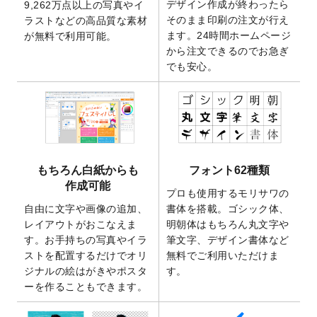
デザイン作成が終わったら
9,262万点以上の写真やイ
開いたしました。
そのまま印刷の注文が行え
ラストなどの高品質な素材
2025/9/30
【新商品】クリアファイルバッグ
が作成で
ます。24時間ホームページ
が無料で利用可能。
きるようになりました！
から注文できるのでお急ぎ
でも安心。
2025/9/10
2026年午年の年賀状デザインテンプレート
を公開いたしました。
2025/9/10
喪中はがき・寒中見舞いのデザインテンプ
レート
を公開いたしました。
2025/8/1
9,160万点以上の写真やイラスト素材が無料
で使えるようになりました。
もちろん白紙からも
フォント62種類
2025/7/30
キャンバスプリントのデザインテンプレー
作成可能
ト
を追加いたしました。
プロも使用するモリサワの
自由に文字や画像の追加、
書体を搭載。ゴシック体、
2025/6/30
暑中見舞いのデザインテンプレート
を追加
レイアウトがおこなえま
明朝体はもちろん丸文字や
しました。
す。お手持ちの写真やイラ
筆文字、デザイン書体など
2025/6/27
キャンバスプリントのデザインテンプレー
ストを配置するだけでオリ
無料でご利用いただけま
ト
を追加いたしました。
ジナルの絵はがきやポスタ
す。
2025/6/24
2026年版1月始まりのカレンダーデザイン
ーを作ることもできます。
テンプレート
を公開いたしました。