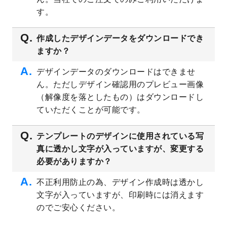
プレート
を公開いたしました。
す。
2023/4/28
シール・ラベルのデザインテンプレート
を
追加しました。
作成したデザインデータをダウンロードでき
ますか？
2023/4/20
飲食店のチラシデザインテンプレート
を追
加しました。
デザインデータのダウンロードはできませ
2023/4/18
セミナー・講演会のチラシデザインテンプ
ん。ただしデザイン確認用のプレビュー画像
レート
を追加しました。
（解像度を落としたもの）はダウンロードし
2023/4/18
スポーツジム・フィットネスクラブのチラ
ていただくことが可能です。
シデザインテンプレート
を追加しました。
2023/3/16
シール・ラベルのデザインテンプレート
を
テンプレートのデザインに使用されている写
公開いたしました。
真に透かし文字が入っていますが、変更する
2023/3/13
封筒（長3、洋長3、角2）のデザインテンプ
必要がありますか？
レート
を追加しました。
2023/3/13
クリアファイルのデザインテンプレート
を
不正利用防止の為、デザイン作成時は透かし
追加しました。
文字が入っていますが、印刷時には消えます
2023/3/2
パワーポイント版テンプレートをダウンロ
のでご安心ください。
ードできるようになりました！