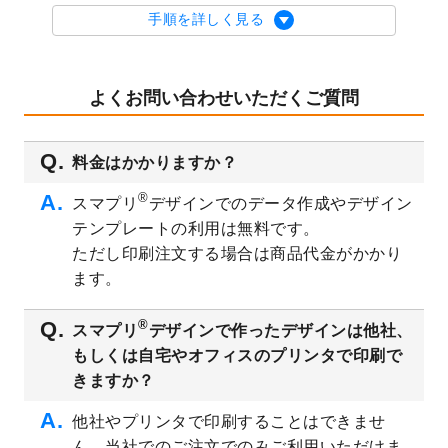
を公開いたしました。
手順を詳しく見る
2023/9/1
2024年版1月始まりのカレンダーデザイン
テンプレート
を公開いたしました。
2023/8/29
オリジナルサイズ、変型サイズで作成でき
よくお問い合わせいただくご質問
るようになりました！
2023/8/18
チケットのデザインテンプレート
を追加し
料金はかかりますか？
ました。
2023/8/7
【新商品】チケット
が作成できるようにな
®
スマプリ
デザインでのデータ作成やデザイン
りました！
テンプレートの利用は無料です。
2023/8/2
美容・エステのチラシデザインテンプレー
ただし印刷注文する場合は商品代金がかかり
ト
を追加しました。
ます。
2023/6/28
暑中見舞いのデザインテンプレート
を公開
いたしました。
®
スマプリ
デザインで作ったデザインは他社、
2023/6/12
うちわのデザインテンプレート
を公開いた
もしくは自宅やオフィスのプリンタで印刷で
しました。
きますか？
2023/5/9
ランチョンマットのデザインテンプレート
を公開いたしました。
他社やプリンタで印刷することはできませ
ん。当社でのご注文でのみご利用いただけま
2023/5/9
書類カバー（見積書表紙）のデザインテン