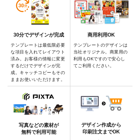
しました。
2026/5/28
【新商品】マグネットステッカー
が作成で
きるようになりました！
2026/5/21
コラム「
デザイン作成から入稿・確認まで
30分でデザインが完成
商用利用OK
の全4ステップを解説！
」を公開いたしまし
た。
テンプレートは最低限必要
テンプレートのデザインは
2026/4/23
コラム「
画像の配置・差し替え・トリミン
な項目を入れてレイアウト
当社オリジナル。商業用の
グ
」「
テンプレート間でパーツを流用する
済み。お客様の情報に変更
利用もOKですので安心し
方法
」を公開いたしました。
するだけでデザインが完
てご利用ください。
成。キャッチコピーもその
2026/4/21
アクリルキーホルダーのデザインテンプレ
ままお使いいただけます。
ート
を追加いたしました。
2026/3/17
【新商品】缶バッジ
が作成できるようにな
りました！
2025/12/22
【新商品】アクリルキーホルダー
が作成で
きるようになりました！
2025/12/22
2026年版4月始まりのカレンダーデザイン
デザイン作成から
写真などの素材が
テンプレート
を公開いたしました。
印刷注文までOK
無料で利用可能
2025/10/7
箔押し年賀状のデザインテンプレート
を公