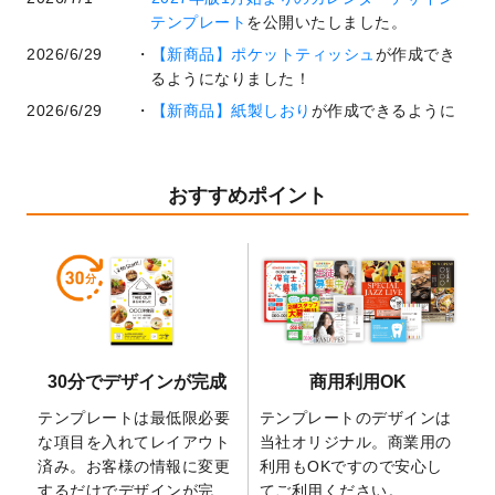
テンプレート
を公開いたしました。
2026/6/29
【新商品】ポケットティッシュ
が作成でき
るようになりました！
2026/6/29
【新商品】紙製しおり
が作成できるように
なりました！
2026/6/22
コラム「
基本ツールの機能と使い方
」「
作
業効率を上げる便利な操作方法3選！
」を公
おすすめポイント
開いたしました。
2026/6/19
暑中見舞いのデザインテンプレート
を追加
しました。
2026/5/28
【新商品】マグネットステッカー
が作成で
きるようになりました！
2026/5/21
コラム「
デザイン作成から入稿・確認まで
30分でデザインが完成
商用利用OK
の全4ステップを解説！
」を公開いたしまし
た。
テンプレートは最低限必要
テンプレートのデザインは
2026/4/23
コラム「
画像の配置・差し替え・トリミン
な項目を入れてレイアウト
当社オリジナル。商業用の
グ
」「
テンプレート間でパーツを流用する
済み。お客様の情報に変更
利用もOKですので安心し
方法
」を公開いたしました。
するだけでデザインが完
てご利用ください。