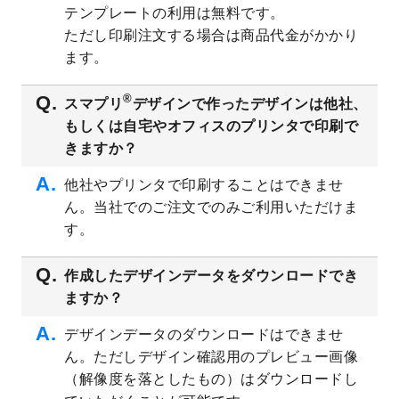
テンプレートの利用は無料です。
2023/8/2
美容・エステのチラシデザインテンプレー
ただし印刷注文する場合は商品代金がかかり
ト
を追加しました。
ます。
2023/6/28
暑中見舞いのデザインテンプレート
を公開
いたしました。
®
スマプリ
デザインで作ったデザインは他社、
2023/6/12
うちわのデザインテンプレート
を公開いた
もしくは自宅やオフィスのプリンタで印刷で
しました。
きますか？
2023/5/9
ランチョンマットのデザインテンプレート
を公開いたしました。
他社やプリンタで印刷することはできませ
ん。当社でのご注文でのみご利用いただけま
2023/5/9
書類カバー（見積書表紙）のデザインテン
プレート
を公開いたしました。
す。
2023/4/28
シール・ラベルのデザインテンプレート
を
追加しました。
作成したデザインデータをダウンロードでき
ますか？
2023/4/20
飲食店のチラシデザインテンプレート
を追
加しました。
デザインデータのダウンロードはできませ
2023/4/18
セミナー・講演会のチラシデザインテンプ
ん。ただしデザイン確認用のプレビュー画像
レート
を追加しました。
（解像度を落としたもの）はダウンロードし
2023/4/18
スポーツジム・フィットネスクラブのチラ