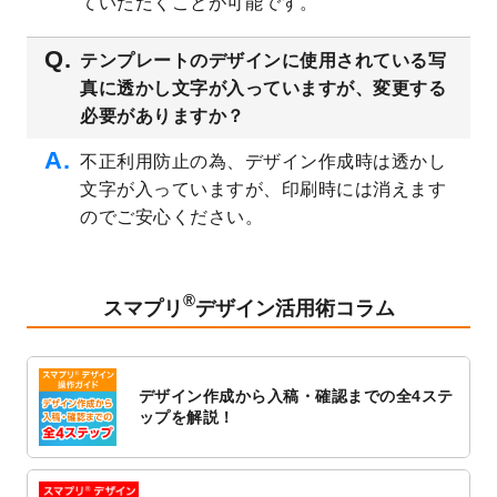
ていただくことが可能です。
シデザインテンプレート
を追加しました。
2023/3/16
シール・ラベルのデザインテンプレート
を
テンプレートのデザインに使用されている写
公開いたしました。
真に透かし文字が入っていますが、変更する
2023/3/13
封筒（長3、洋長3、角2）のデザインテンプ
必要がありますか？
レート
を追加しました。
2023/3/13
クリアファイルのデザインテンプレート
を
不正利用防止の為、デザイン作成時は透かし
追加しました。
文字が入っていますが、印刷時には消えます
2023/3/2
パワーポイント版テンプレートをダウンロ
のでご安心ください。
ードできるようになりました！
2023/2/24
クリアファイルのデザインテンプレート
を
追加しました。
®
スマプリ
デザイン活用術コラム
2023/1/13
4月始まりのカレンダーデザインテンプレー
ト
を追加しました。
2023/1/5
スタンプカードのデザインテンプレート
を
デザイン作成から入稿・確認までの全4ステ
追加しました。
ップを解説！
2022/12/26
サーバーメンテナンスに伴う全サービス停
止のお知らせ
2022/12/16
ポスターカレンダーのデザインテンプレー