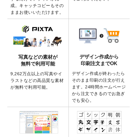
成。キャッチコピーもその
2026/4/21
アクリルキーホルダーのデザインテンプレ
ままお使いいただけます。
ート
を追加いたしました。
2026/3/17
【新商品】缶バッジ
が作成できるようにな
りました！
2025/12/22
【新商品】アクリルキーホルダー
が作成で
きるようになりました！
2025/12/22
2026年版4月始まりのカレンダーデザイン
デザイン作成から
写真などの素材が
テンプレート
を公開いたしました。
印刷注文までOK
無料で利用可能
2025/10/7
箔押し年賀状のデザインテンプレート
を公
デザイン作成が終わったら
9,262万点以上の写真やイ
開いたしました。
そのまま印刷の注文が行え
ラストなどの高品質な素材
2025/9/30
【新商品】クリアファイルバッグ
が作成で
ます。24時間ホームページ
が無料で利用可能。
きるようになりました！
から注文できるのでお急ぎ
でも安心。
2025/9/10
2026年午年の年賀状デザインテンプレート
を公開いたしました。
2025/9/10
喪中はがき・寒中見舞いのデザインテンプ
レート
を公開いたしました。
2025/8/1
9,160万点以上の写真やイラスト素材が無料