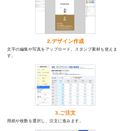
ト
を追加しました。
2024/7/9
回数券のデザインテンプレート
を追加しま
した。
2024/7/5
暑中見舞いのデザインテンプレート
を追加
しました。
2024/6/17
メッセージカードのデザインテンプレート
2.デザイン作成
を追加しました。
文字の編集や写真をアップロード。スタンプ素材も使えま
2024/6/14
【新商品】回数券
が作成できるようになり
す。
ました！
2024/5/22
エコノミータイプののぼり
が作成できるよ
うになりました！
2024/4/30
【新商品】のぼり
が作成できるようになり
ました！
2024/3/21
DMのデザインテンプレート
を追加しまし
た。
3.ご注文
2023/12/22
【新商品】ステッカー
が作成できるように
用紙や枚数を選択し、注文に進みます。
なりました！
2023/12/15
2024年版4月始まりのカレンダーデザイン