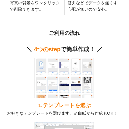
写真の背景をワンクリック
替えなどでデータを無くす
2024/12/24
2025年版4月始まりのカレンダーデザイン
で削除できます。
心配が無いので安心。
テンプレート
を公開いたしました。
2024/11/27
【新商品】マスキングテープ
が作成できる
ようになりました！
ご利用の流れ
2024/10/11
箔押し年賀状のデザインテンプレート
を公
開いたしました。
＼
4つのstep
で簡単作成！ ／
2024/9/11
ステッカーのデザインテンプレート
を追加
しました。
2024/9/9
2025年巳年の年賀状デザインテンプレート
を公開いたしました。
2024/9/9
喪中はがきのデザインテンプレート
を公開
いたしました。
2024/9/2
2025年版1月始まりのカレンダーデザイン
テンプレート
を公開いたしました。
1.テンプレートを選ぶ
2024/8/20
【新商品】コースター
が作成できるように
お好きなテンプレートを選びます。※白紙から作成もOK！
なりました！
2024/7/25
プラスチックカードのデザインテンプレー