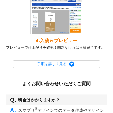
テンプレート
を公開いたしました。
2023/10/10
2024年辰年の年賀ポスターデザインテンプ
レート
を公開いたしました。
2023/10/4
箔押し年賀状のデザインテンプレート
を公
開いたしました。
2023/9/25
クリアファイル、封筒、うちわにてオリジ
4.入稿＆プレビュー
ナルデザインで作成できるようになりまし
プレビューで仕上がりを確認！問題なければ入稿完了です。
た！
2023/9/5
2024年辰年の年賀状デザインテンプレート
を公開いたしました。
手順を詳しく見る
2023/9/1
2024年版1月始まりのカレンダーデザイン
テンプレート
を公開いたしました。
2023/8/29
オリジナルサイズ、変型サイズで作成でき
よくお問い合わせいただくご質問
るようになりました！
2023/8/18
チケットのデザインテンプレート
を追加し
料金はかかりますか？
ました。
2023/8/7
【新商品】チケット
が作成できるようにな
®
スマプリ
デザインでのデータ作成やデザイン
りました！