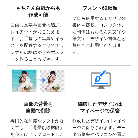
で使えるようになりました。
もちろん白紙からも
フォント62種類
2025/7/30
キャンバスプリントのデザインテンプレー
作成可能
ト
を追加いたしました。
プロも使用するモリサワの
自由に文字や画像の追加、
書体を搭載。ゴシック体、
2025/6/30
暑中見舞いのデザインテンプレート
を追加
レイアウトがおこなえま
明朝体はもちろん丸文字や
しました。
す。お手持ちの写真やイラ
筆文字、デザイン書体など
2025/6/27
キャンバスプリントのデザインテンプレー
ストを配置するだけでオリ
無料でご利用いただけま
ト
を追加いたしました。
ジナルの絵はがきやポスタ
す。
2025/6/24
2026年版1月始まりのカレンダーデザイン
ーを作ることもできます。
テンプレート
を公開いたしました。
2025/6/9
「
背景削除機能
」を実装しました。
2025/4/3
DMのデザインテンプレート
を追加しまし
た。
2025/2/21
マスキングテープのデザインテンプレート
画像の背景を
編集したデザインは
を追加しました。
自動で削除
マイページで保管
2025/2/4
マスキングテープのデザインテンプレート
を追加しました。
専門的な知識やソフトがな
作成したデザインはマイペ
くても、「背景削除機能」
ージに保存されます。デー
2025/1/15
配置できるデータ形式が増えました。
を使えばアップロードした
タの紛失やパソコンの買い
（pdf、psd、eps、tifに対応）