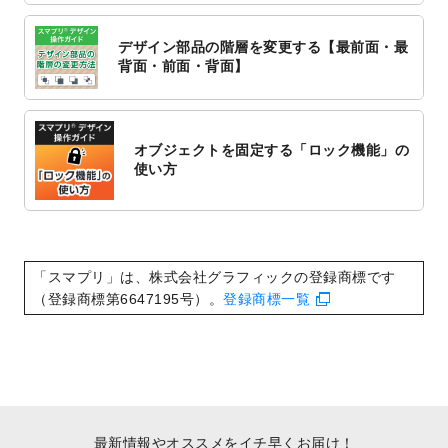
2022/10/6
チラシ作成から
ポスティング配布注文
まで
対応いたしました。
デザイン部品の階層を変更する【最前面・最
2022/10/1
2023年版1月始まりのカレンダーデザイン
背面・前面・背面】
テンプレート
を公開いたしました。
2022/9/21
コンサートのチラシデザインテンプレート
を追加しました。
オブジェクトを固定する「ロック機能」の
2022/9/5
年賀状のデザインテンプレート
を公開いた
使い方
しました。
2022/9/5
喪中はがきのデザインテンプレート
を公開
いたしました。
2022/8/24
印刷用データの解像度
を引き上げまし
「スマプリ」は、株式会社グラフィックの登録商標です
た！
（登録商標第6647195号）。
登録商標一覧
最新情報やオススメをイチ早くお届け！