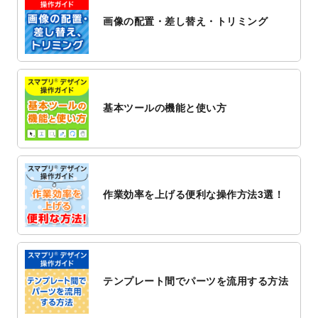
ト
を公開いたしました。
画像の配置・差し替え・トリミング
2022/12/1
プログラミング教室のチラシデザインテン
プレート
を追加しました。
2022/11/25
【新商品】封筒
が作成できるようになりま
した！
基本ツールの機能と使い方
2022/11/25
【新商品】クリアファイル
が作成できるよ
うになりました！
2022/11/4
のし紙のデザインテンプレート
を公開いた
しました。
2022/10/26
マッサージ・整体のチラシデザインテンプ
作業効率を上げる便利な操作方法3選！
レート
を追加しました。
2022/10/26
はり・灸のチラシデザインテンプレート
を
追加しました。
2022/10/20
箔押し年賀状のデザインテンプレート
を公
開いたしました。
テンプレート間でパーツを流用する方法
2022/10/14
年賀ポスターのデザインテンプレート
を公
開いたしました。