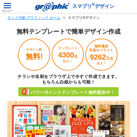
®
スマプリ
デザイン
ネット印刷 グラフィック ホーム
スマプリ®デザイン
無料テンプレートで
簡単デザイン作成
無料素材
テンプレート
デザイン料
写真やイラスト
4300
無料!
9262
点
万点
以上！
以上！
チラシや名刺をブラウザ上で今すぐ作成できます。
もちろん白紙からも可能！
パワーポイントテンプレート無料配布中！