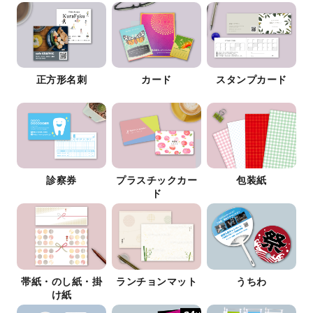
正方形名刺
カード
スタンプカード
診察券
プラスチックカー
包装紙
ド
帯紙・のし紙・掛
ランチョンマット
うちわ
け紙