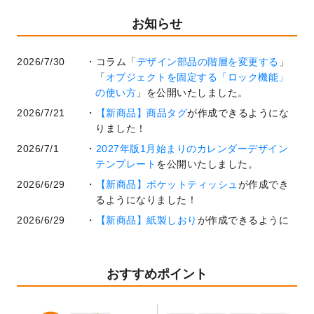
お知らせ
2026/7/30
コラム「
デザイン部品の階層を変更する
」
「
オブジェクトを固定する「ロック機能」
の使い方
」を公開いたしました。
2026/7/21
【新商品】商品タグ
が作成できるようにな
りました！
2026/7/1
2027年版1月始まりのカレンダーデザイン
テンプレート
を公開いたしました。
2026/6/29
【新商品】ポケットティッシュ
が作成でき
るようになりました！
2026/6/29
【新商品】紙製しおり
が作成できるように
なりました！
2026/6/22
コラム「
基本ツールの機能と使い方
」「
作
業効率を上げる便利な操作方法3選！
」を公
おすすめポイント
開いたしました。
2026/6/19
暑中見舞いのデザインテンプレート
を追加