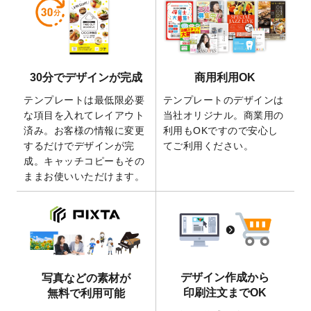
しました。
2026/5/28
【新商品】マグネットステッカー
が作成で
きるようになりました！
2026/5/21
コラム「
デザイン作成から入稿・確認まで
30分でデザインが完成
商用利用OK
の全4ステップを解説！
」を公開いたしまし
た。
テンプレートは最低限必要
テンプレートのデザインは
2026/4/23
コラム「
画像の配置・差し替え・トリミン
な項目を入れてレイアウト
当社オリジナル。商業用の
グ
」「
テンプレート間でパーツを流用する
済み。お客様の情報に変更
利用もOKですので安心し
方法
」を公開いたしました。
するだけでデザインが完
てご利用ください。
成。キャッチコピーもその
2026/4/21
アクリルキーホルダーのデザインテンプレ
ままお使いいただけます。
ート
を追加いたしました。
2026/3/17
【新商品】缶バッジ
が作成できるようにな
りました！
2025/12/22
【新商品】アクリルキーホルダー
が作成で
きるようになりました！
2025/12/22
2026年版4月始まりのカレンダーデザイン
デザイン作成から
写真などの素材が
テンプレート
を公開いたしました。
印刷注文までOK
無料で利用可能
2025/10/7
箔押し年賀状のデザインテンプレート
を公