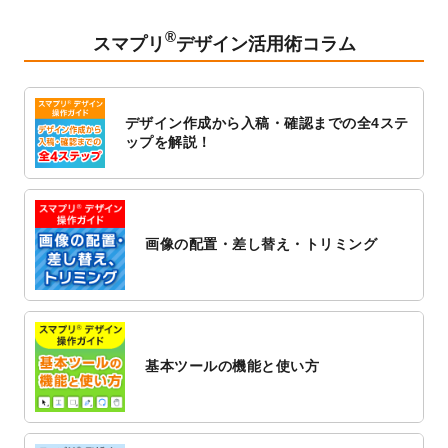
2023/2/24
クリアファイルのデザインテンプレート
を
追加しました。
®
スマプリ
デザイン活用術コラム
2023/1/13
4月始まりのカレンダーデザインテンプレー
ト
を追加しました。
2023/1/5
スタンプカードのデザインテンプレート
を
デザイン作成から入稿・確認までの全4ステ
追加しました。
ップを解説！
2022/12/26
サーバーメンテナンスに伴う全サービス停
止のお知らせ
2022/12/16
ポスターカレンダーのデザインテンプレー
ト
を公開いたしました。
画像の配置・差し替え・トリミング
2022/12/1
プログラミング教室のチラシデザインテン
プレート
を追加しました。
2022/11/25
【新商品】封筒
が作成できるようになりま
した！
基本ツールの機能と使い方
2022/11/25
【新商品】クリアファイル
が作成できるよ
うになりました！
2022/11/4
のし紙のデザインテンプレート
を公開いた
しました。