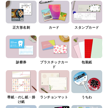
正方形名刺
カード
スタンプカード
診察券
プラスチックカー
包装紙
ド
帯紙・のし紙・掛
ランチョンマット
うちわ
け紙