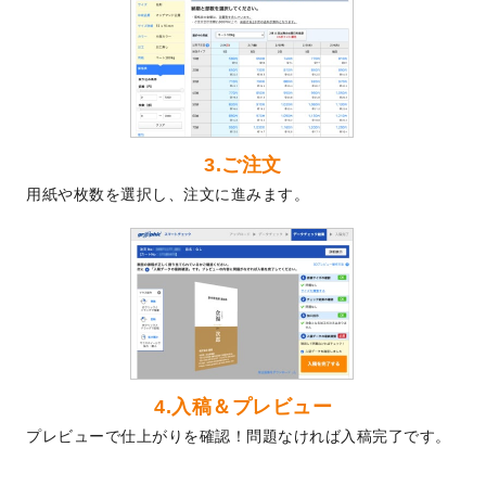
2024/5/22
エコノミータイプののぼり
が作成できるよ
うになりました！
2024/4/30
【新商品】のぼり
が作成できるようになり
ました！
2024/3/21
DMのデザインテンプレート
を追加しまし
た。
3.ご注文
2023/12/22
【新商品】ステッカー
が作成できるように
用紙や枚数を選択し、注文に進みます。
なりました！
2023/12/15
2024年版4月始まりのカレンダーデザイン
テンプレート
を公開いたしました。
2023/10/10
2024年辰年の年賀ポスターデザインテンプ
レート
を公開いたしました。
2023/10/4
箔押し年賀状のデザインテンプレート
を公
開いたしました。
2023/9/25
クリアファイル、封筒、うちわにてオリジ
4.入稿＆プレビュー
ナルデザインで作成できるようになりまし
プレビューで仕上がりを確認！問題なければ入稿完了です。
た！
2023/9/5
2024年辰年の年賀状デザインテンプレート