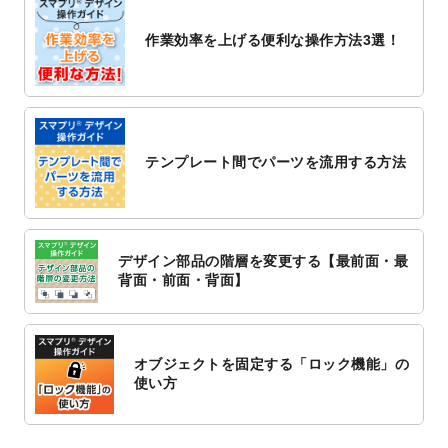
2022/10/26
マッサージ・整体のチラシデザインテンプ
作業効率を上げる便利な操作方法3選！
レート
を追加しました。
2022/10/26
はり・灸のチラシデザインテンプレート
を
追加しました。
2022/10/20
箔押し年賀状のデザインテンプレート
を公
開いたしました。
テンプレート間でパーツを流用する方法
2022/10/14
年賀ポスターのデザインテンプレート
を公
開いたしました。
2022/10/6
チラシ作成から
ポスティング配布注文
まで
対応いたしました。
デザイン部品の階層を変更する【最前面・最
2022/10/1
2023年版1月始まりのカレンダーデザイン
背面・前面・背面】
テンプレート
を公開いたしました。
2022/9/21
コンサートのチラシデザインテンプレート
を追加しました。
オブジェクトを固定する「ロック機能」の
2022/9/5
年賀状のデザインテンプレート
を公開いた
使い方
しました。
2022/9/5
喪中はがきのデザインテンプレート
を公開