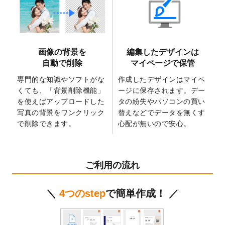
2025/6/9
「
背景削除機能
」を実装しました。
2025/4/3
DMのデザインテンプレート
を追加しまし
た。
2025/2/21
マスキングテープのデザインテンプレート
画像の背景を
編集したデザインは
を追加しました。
自動で削除
マイページで保管
2025/2/4
マスキングテープのデザインテンプレート
を追加しました。
専門的な知識やソフトがな
作成したデザインはマイペ
くても、「背景削除機能」
ージに保存されます。デー
2025/1/15
配置できるデータ形式が増えました。
を使えばアップロードした
タの紛失やパソコンの買い
（pdf、psd、eps、tifに対応）
写真の背景をワンクリック
替えなどでデータを無くす
2024/12/24
2025年版4月始まりのカレンダーデザイン
で削除できます。
心配が無いので安心。
テンプレート
を公開いたしました。
2024/11/27
【新商品】マスキングテープ
が作成できる
ようになりました！
ご利用の流れ
2024/10/11
箔押し年賀状のデザインテンプレート
を公
開いたしました。
＼
4つのstep
で簡単作成！ ／
2024/9/11
ステッカーのデザインテンプレート
を追加
しました。
2024/9/9
2025年巳年の年賀状デザインテンプレート