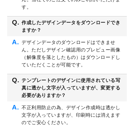
プレート
を公開いたしました。
す。
2023/4/28
シール・ラベルのデザインテンプレート
を
追加しました。
作成したデザインデータをダウンロードでき
ますか？
2023/4/20
飲食店のチラシデザインテンプレート
を追
加しました。
デザインデータのダウンロードはできませ
2023/4/18
セミナー・講演会のチラシデザインテンプ
ん。ただしデザイン確認用のプレビュー画像
レート
を追加しました。
（解像度を落としたもの）はダウンロードし
2023/4/18
スポーツジム・フィットネスクラブのチラ
ていただくことが可能です。
シデザインテンプレート
を追加しました。
2023/3/16
シール・ラベルのデザインテンプレート
を
テンプレートのデザインに使用されている写
公開いたしました。
真に透かし文字が入っていますが、変更する
2023/3/13
封筒（長3、洋長3、角2）のデザインテンプ
必要がありますか？
レート
を追加しました。
2023/3/13
クリアファイルのデザインテンプレート
を
不正利用防止の為、デザイン作成時は透かし
追加しました。
文字が入っていますが、印刷時には消えます
2023/3/2
パワーポイント版テンプレートをダウンロ
のでご安心ください。
ードできるようになりました！