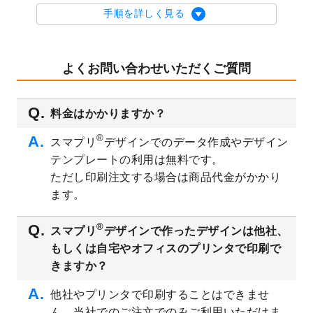
を公開いたしました。
手順を詳しく見る
2023/9/1
2024年版1月始まりのカレンダーデザイン
テンプレート
を公開いたしました。
2023/8/29
オリジナルサイズ、変型サイズで作成でき
よくお問い合わせいただくご質問
るようになりました！
2023/8/18
チケットのデザインテンプレート
を追加し
料金はかかりますか？
ました。
2023/8/7
【新商品】チケット
が作成できるようにな
®
スマプリ
デザインでのデータ作成やデザイン
りました！
テンプレートの利用は無料です。
2023/8/2
美容・エステのチラシデザインテンプレー
ただし印刷注文する場合は商品代金がかかり
ト
を追加しました。
ます。
2023/6/28
暑中見舞いのデザインテンプレート
を公開
いたしました。
®
スマプリ
デザインで作ったデザインは他社、
2023/6/12
うちわのデザインテンプレート
を公開いた
もしくは自宅やオフィスのプリンタで印刷で
しました。
きますか？
2023/5/9
ランチョンマットのデザインテンプレート
を公開いたしました。
他社やプリンタで印刷することはできませ
ん。当社でのご注文でのみご利用いただけま
2023/5/9
書類カバー（見積書表紙）のデザインテン