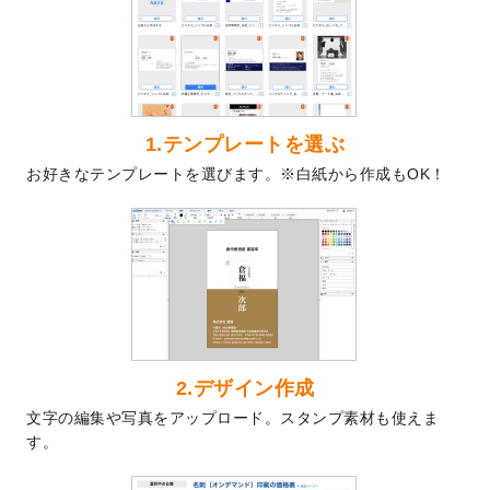
を公開いたしました。
2024/9/9
喪中はがきのデザインテンプレート
を公開
いたしました。
2024/9/2
2025年版1月始まりのカレンダーデザイン
テンプレート
を公開いたしました。
1.テンプレートを選ぶ
2024/8/20
【新商品】コースター
が作成できるように
お好きなテンプレートを選びます。※白紙から作成もOK！
なりました！
2024/7/25
プラスチックカードのデザインテンプレー
ト
を追加しました。
2024/7/9
回数券のデザインテンプレート
を追加しま
した。
2024/7/5
暑中見舞いのデザインテンプレート
を追加
しました。
2024/6/17
メッセージカードのデザインテンプレート
2.デザイン作成
を追加しました。
文字の編集や写真をアップロード。スタンプ素材も使えま
2024/6/14
【新商品】回数券
が作成できるようになり
す。
ました！