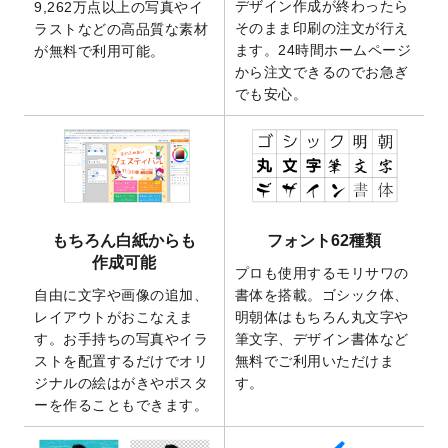
デザイン作成が終わったら
9,262万点以上の写真やイ
開いたしました。
そのまま印刷の注文が行え
ラストなどの高品質な素材
2025/9/30
【新商品】クリアファイルバッグ
が作成で
ます。24時間ホームページ
が無料で利用可能。
きるようになりました！
から注文できるのでお急ぎ
でも安心。
2025/9/10
2026年午年の年賀状デザインテンプレート
を公開いたしました。
2025/9/10
喪中はがき・寒中見舞いのデザインテンプ
レート
を公開いたしました。
2025/8/1
9,160万点以上の写真やイラスト素材が無料
で使えるようになりました。
もちろん白紙からも
フォント62種類
2025/7/30
キャンバスプリントのデザインテンプレー
作成可能
ト
を追加いたしました。
プロも使用するモリサワの
自由に文字や画像の追加、
書体を搭載。ゴシック体、
2025/6/30
暑中見舞いのデザインテンプレート
を追加
レイアウトがおこなえま
明朝体はもちろん丸文字や
しました。
す。お手持ちの写真やイラ
筆文字、デザイン書体など
2025/6/27
キャンバスプリントのデザインテンプレー
ストを配置するだけでオリ
無料でご利用いただけま
ト
を追加いたしました。
ジナルの絵はがきやポスタ
す。
2025/6/24
2026年版1月始まりのカレンダーデザイン
ーを作ることもできます。
テンプレート
を公開いたしました。