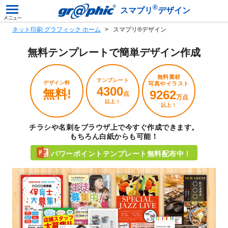
®
スマプリ
デザイン
ネット印刷 グラフィック ホーム
スマプリ®デザイン
無料テンプレートで
簡単デザイン作成
無料素材
テンプレート
デザイン料
写真やイラスト
4300
無料!
9262
点
万点
以上！
以上！
チラシや名刺をブラウザ上で今すぐ作成できます。
もちろん白紙からも可能！
パワーポイントテンプレート無料配布中！