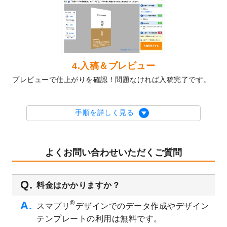
2023/10/10
2024年辰年の年賀ポスターデザインテンプ
レート
を公開いたしました。
2023/10/4
箔押し年賀状のデザインテンプレート
を公
開いたしました。
2023/9/25
クリアファイル、封筒、うちわにてオリジ
4.入稿＆プレビュー
ナルデザインで作成できるようになりまし
プレビューで仕上がりを確認！問題なければ入稿完了です。
た！
2023/9/5
2024年辰年の年賀状デザインテンプレート
を公開いたしました。
手順を詳しく見る
2023/9/1
2024年版1月始まりのカレンダーデザイン
テンプレート
を公開いたしました。
2023/8/29
オリジナルサイズ、変型サイズで作成でき
よくお問い合わせいただくご質問
るようになりました！
2023/8/18
チケットのデザインテンプレート
を追加し
料金はかかりますか？
ました。
2023/8/7
【新商品】チケット
が作成できるようにな
®
スマプリ
デザインでのデータ作成やデザイン
りました！
テンプレートの利用は無料です。
2023/8/2
美容・エステのチラシデザインテンプレー