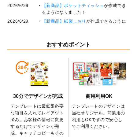
2026/6/29
【新商品】ポケットティッシュ
が作成でき
るようになりました！
2026/6/29
【新商品】紙製しおり
が作成できるように
なりました！
2026/6/22
コラム「
基本ツールの機能と使い方
」「
作
業効率を上げる便利な操作方法3選！
」を公
おすすめポイント
開いたしました。
2026/6/19
暑中見舞いのデザインテンプレート
を追加
しました。
2026/5/28
【新商品】マグネットステッカー
が作成で
きるようになりました！
2026/5/21
コラム「
デザイン作成から入稿・確認まで
30分でデザインが完成
商用利用OK
の全4ステップを解説！
」を公開いたしまし
た。
テンプレートは最低限必要
テンプレートのデザインは
2026/4/23
コラム「
画像の配置・差し替え・トリミン
な項目を入れてレイアウト
当社オリジナル。商業用の
グ
」「
テンプレート間でパーツを流用する
済み。お客様の情報に変更
利用もOKですので安心し
方法
」を公開いたしました。
するだけでデザインが完
てご利用ください。
成。キャッチコピーもその
2026/4/21
アクリルキーホルダーのデザインテンプレ