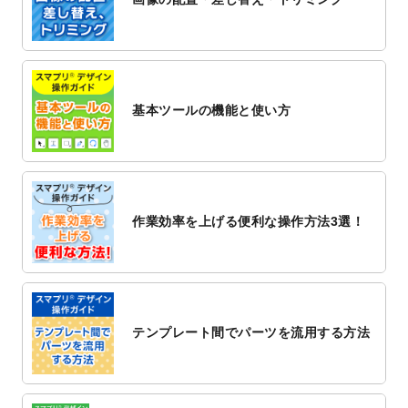
2022/12/1
プログラミング教室のチラシデザインテン
プレート
を追加しました。
2022/11/25
【新商品】封筒
が作成できるようになりま
した！
基本ツールの機能と使い方
2022/11/25
【新商品】クリアファイル
が作成できるよ
うになりました！
2022/11/4
のし紙のデザインテンプレート
を公開いた
しました。
2022/10/26
マッサージ・整体のチラシデザインテンプ
作業効率を上げる便利な操作方法3選！
レート
を追加しました。
2022/10/26
はり・灸のチラシデザインテンプレート
を
追加しました。
2022/10/20
箔押し年賀状のデザインテンプレート
を公
開いたしました。
テンプレート間でパーツを流用する方法
2022/10/14
年賀ポスターのデザインテンプレート
を公
開いたしました。
2022/10/6
チラシ作成から
ポスティング配布注文
まで