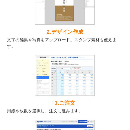
2024/7/9
回数券のデザインテンプレート
を追加しま
した。
2024/7/5
暑中見舞いのデザインテンプレート
を追加
しました。
2024/6/17
メッセージカードのデザインテンプレート
2.デザイン作成
を追加しました。
文字の編集や写真をアップロード。スタンプ素材も使えま
2024/6/14
【新商品】回数券
が作成できるようになり
す。
ました！
2024/5/22
エコノミータイプののぼり
が作成できるよ
うになりました！
2024/4/30
【新商品】のぼり
が作成できるようになり
ました！
2024/3/21
DMのデザインテンプレート
を追加しまし
た。
3.ご注文
2023/12/22
【新商品】ステッカー
が作成できるように
用紙や枚数を選択し、注文に進みます。
なりました！
2023/12/15
2024年版4月始まりのカレンダーデザイン
テンプレート
を公開いたしました。