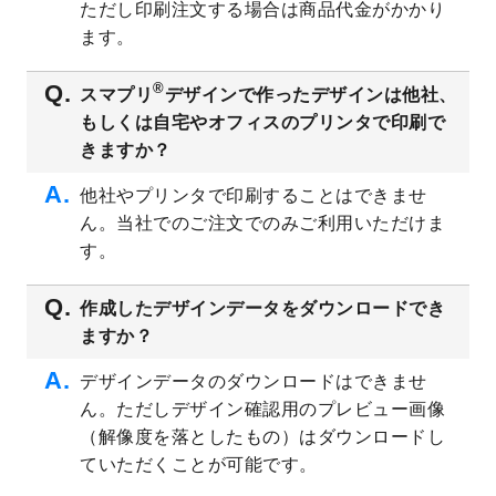
ただし印刷注文する場合は商品代金がかかり
ト
を追加しました。
ます。
2023/6/28
暑中見舞いのデザインテンプレート
を公開
いたしました。
®
スマプリ
デザインで作ったデザインは他社、
2023/6/12
うちわのデザインテンプレート
を公開いた
もしくは自宅やオフィスのプリンタで印刷で
しました。
きますか？
2023/5/9
ランチョンマットのデザインテンプレート
を公開いたしました。
他社やプリンタで印刷することはできませ
ん。当社でのご注文でのみご利用いただけま
2023/5/9
書類カバー（見積書表紙）のデザインテン
プレート
を公開いたしました。
す。
2023/4/28
シール・ラベルのデザインテンプレート
を
追加しました。
作成したデザインデータをダウンロードでき
ますか？
2023/4/20
飲食店のチラシデザインテンプレート
を追
加しました。
デザインデータのダウンロードはできませ
2023/4/18
セミナー・講演会のチラシデザインテンプ
ん。ただしデザイン確認用のプレビュー画像
レート
を追加しました。
（解像度を落としたもの）はダウンロードし
2023/4/18
スポーツジム・フィットネスクラブのチラ
ていただくことが可能です。
シデザインテンプレート
を追加しました。