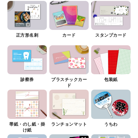
正方形名刺
カード
スタンプカード
診察券
プラスチックカー
包装紙
ド
帯紙・のし紙・掛
ランチョンマット
うちわ
け紙