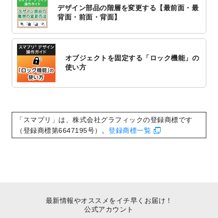
対応いたしました。
デザイン部品の階層を変更する【最前面・最
2022/10/1
2023年版1月始まりのカレンダーデザイン
背面・前面・背面】
テンプレート
を公開いたしました。
2022/9/21
コンサートのチラシデザインテンプレート
を追加しました。
オブジェクトを固定する「ロック機能」の
2022/9/5
年賀状のデザインテンプレート
を公開いた
使い方
しました。
2022/9/5
喪中はがきのデザインテンプレート
を公開
いたしました。
2022/8/24
印刷用データの解像度
を引き上げまし
「スマプリ」は、株式会社グラフィックの登録商標です
た！
（登録商標第6647195号）。
登録商標一覧
最新情報やオススメをイチ早くお届け！
公式アカウント