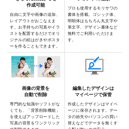
2025/7/30
キャンバスプリントのデザインテンプレー
作成可能
ト
を追加いたしました。
プロも使用するモリサワの
自由に文字や画像の追加、
書体を搭載。ゴシック体、
2025/6/30
暑中見舞いのデザインテンプレート
を追加
レイアウトがおこなえま
明朝体はもちろん丸文字や
しました。
す。お手持ちの写真やイラ
筆文字、デザイン書体など
2025/6/27
キャンバスプリントのデザインテンプレー
ストを配置するだけでオリ
無料でご利用いただけま
ト
を追加いたしました。
ジナルの絵はがきやポスタ
す。
2025/6/24
2026年版1月始まりのカレンダーデザイン
ーを作ることもできます。
テンプレート
を公開いたしました。
2025/6/9
「
背景削除機能
」を実装しました。
2025/4/3
DMのデザインテンプレート
を追加しまし
た。
2025/2/21
マスキングテープのデザインテンプレート
画像の背景を
編集したデザインは
を追加しました。
自動で削除
マイページで保管
2025/2/4
マスキングテープのデザインテンプレート
を追加しました。
専門的な知識やソフトがな
作成したデザインはマイペ
くても、「背景削除機能」
ージに保存されます。デー
2025/1/15
配置できるデータ形式が増えました。
を使えばアップロードした
タの紛失やパソコンの買い
（pdf、psd、eps、tifに対応）
写真の背景をワンクリック
替えなどでデータを無くす
2024/12/24
2025年版4月始まりのカレンダーデザイン