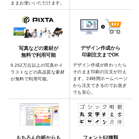
ままお使いいただけます。
ート
を追加いたしました。
2026/3/17
【新商品】缶バッジ
が作成できるようにな
りました！
2025/12/22
【新商品】アクリルキーホルダー
が作成で
きるようになりました！
2025/12/22
2026年版4月始まりのカレンダーデザイン
デザイン作成から
写真などの素材が
テンプレート
を公開いたしました。
印刷注文までOK
無料で利用可能
2025/10/7
箔押し年賀状のデザインテンプレート
を公
デザイン作成が終わったら
9,262万点以上の写真やイ
開いたしました。
そのまま印刷の注文が行え
ラストなどの高品質な素材
2025/9/30
【新商品】クリアファイルバッグ
が作成で
ます。24時間ホームページ
が無料で利用可能。
きるようになりました！
から注文できるのでお急ぎ
でも安心。
2025/9/10
2026年午年の年賀状デザインテンプレート
を公開いたしました。
2025/9/10
喪中はがき・寒中見舞いのデザインテンプ
レート
を公開いたしました。
2025/8/1
9,160万点以上の写真やイラスト素材が無料
で使えるようになりました。
もちろん白紙からも
フォント62種類