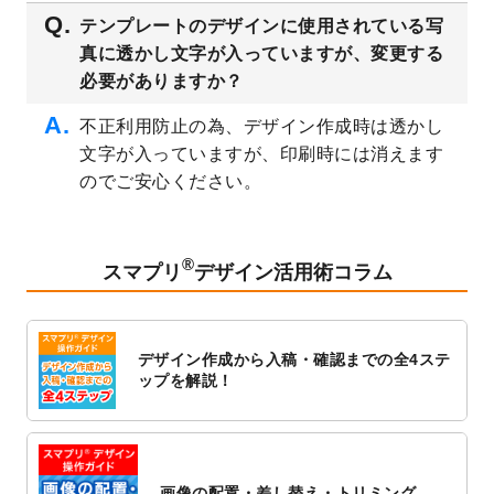
2023/3/16
シール・ラベルのデザインテンプレート
を
テンプレートのデザインに使用されている写
公開いたしました。
真に透かし文字が入っていますが、変更する
2023/3/13
封筒（長3、洋長3、角2）のデザインテンプ
必要がありますか？
レート
を追加しました。
2023/3/13
クリアファイルのデザインテンプレート
を
不正利用防止の為、デザイン作成時は透かし
追加しました。
文字が入っていますが、印刷時には消えます
2023/3/2
パワーポイント版テンプレートをダウンロ
のでご安心ください。
ードできるようになりました！
2023/2/24
クリアファイルのデザインテンプレート
を
追加しました。
®
スマプリ
デザイン活用術コラム
2023/1/13
4月始まりのカレンダーデザインテンプレー
ト
を追加しました。
2023/1/5
スタンプカードのデザインテンプレート
を
デザイン作成から入稿・確認までの全4ステ
追加しました。
ップを解説！
2022/12/26
サーバーメンテナンスに伴う全サービス停
止のお知らせ
2022/12/16
ポスターカレンダーのデザインテンプレー
ト
を公開いたしました。
画像の配置・差し替え・トリミング