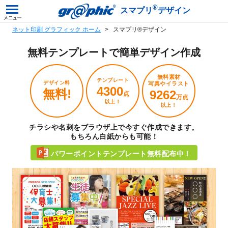
®
スマプリ
デザイン
ネット印刷 グラフィック ホーム
スマプリ®デザイン
無料テンプレートで
簡単デザイン作成
無料素材
テンプレート
デザイン料
写真やイラスト
4300
無料!
9262
点
万点
以上！
以上！
チラシや名刺をブラウザ上で今すぐ作成できます。
もちろん白紙からも可能！
パワーポイントテンプレート無料配布中！