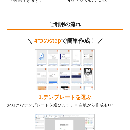
で削除できます。
心配が無いので安心。
テンプレート
を公開いたしました。
2024/11/27
【新商品】マスキングテープ
が作成できる
ようになりました！
ご利用の流れ
2024/10/11
箔押し年賀状のデザインテンプレート
を公
開いたしました。
＼
4つのstep
で簡単作成！ ／
2024/9/11
ステッカーのデザインテンプレート
を追加
しました。
2024/9/9
2025年巳年の年賀状デザインテンプレート
を公開いたしました。
2024/9/9
喪中はがきのデザインテンプレート
を公開
いたしました。
2024/9/2
2025年版1月始まりのカレンダーデザイン
テンプレート
を公開いたしました。
1.テンプレートを選ぶ
2024/8/20
【新商品】コースター
が作成できるように
お好きなテンプレートを選びます。※白紙から作成もOK！
なりました！
2024/7/25
プラスチックカードのデザインテンプレー
ト
を追加しました。