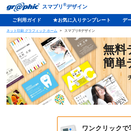
®
スマプリ
デザイン
ご利用ガイド
★お気に入りテンプレート
デ
ネット印刷 グラフィック ホーム
スマプリ®デザイン
無料
簡単
ワンクリックで