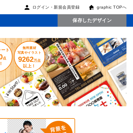
ログイン・新規会員登録
graphic TOPへ
保存したデザイン
無料素材
レート
写真やイラスト
0
9262
点
万点
！
以上！
。