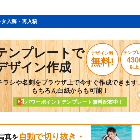
ータ入稿・再入稿
テンプレートで
テンプ
デザイン料
430
無料!
デザイン作成
以上
チラシや名刺をブラウザ上で今すぐ作成できます
もちろん白紙からも可能！
パワーポイントテンプレート無料配布中！
自動で切り抜き・
写真を