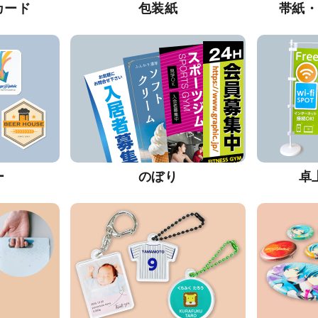
カード
包装紙
帯紙
ー
のぼり
卓