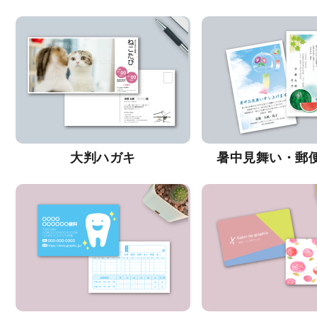
大判ハガキ
暑中見舞い・郵