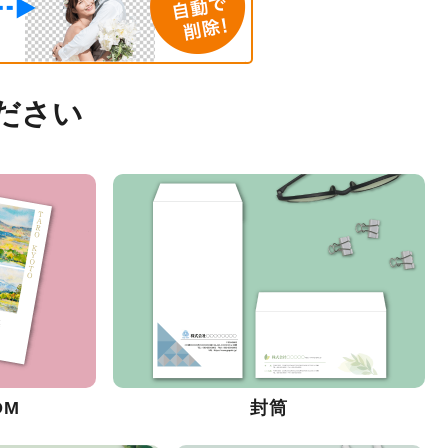
ださい
DM
封筒